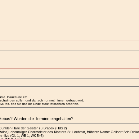
üste, Bauzäune etc.
erschwinden sollen und danach nur noch innen gebaut wird.
Mutes, das sie das bis Ende März tatsächlich schaffen.
 Sebas? Wurden die Termine eingehalten?
Dunklen Halle der Geister zu Brabak (HdS 2)
ios), ehemaliger Chormeister des Klosters St. Lechmin, früherer Name: Odilbert Brin Dinkel
mmilys (OL 1, WB 1, WK 5+6)