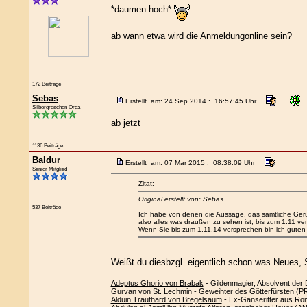
*daumen hoch*
ab wann etwa wird die Anmeldungonline sein?
172 Beiträge
Sebas
Erstellt am: 24 Sep 2014 : 16:57:45 Uhr
Silbergroschen Orga
ab jetzt
1136 Beiträge
Baldur
Erstellt am: 07 Mar 2015 : 08:38:09 Uhr
Senior Mitglied
Zitat:
Original erstellt von: Sebas
537 Beiträge
Ich habe von denen die Aussage, das sämtliche Ger
also alles was draußen zu sehen ist, bis zum 1.11 v
Wenn Sie bis zum 1.11.14 versprechen bin ich guten 
Weißt du diesbzgl. eigentlich schon was Neues,
Adeptus Ghorio von Brabak
- Gildenmagier, Absolvent der 
Gurvan von St. Lechmin
- Geweihter des Götterfürsten (PRA
Alduin Trauthard von Bregelsaum
- Ex-Gänseritter aus Ro