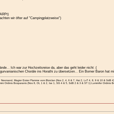
LARPt)
chten wir öfter auf "Campingplatzweise")
e... Ich war zur Hochzeitsreise da, aber das geht leider nicht :(
gurvanianischen Choräle ins Horathi zu übersetzen... Ein Borner Baron hat 
Neersand, Magier Erster Flamme vom Blutclan (Nos 2, 4, 6 & 7, Hai 2, LvT 4, 8, 9 & 10 & SdB 4
ini Ordinis Bosparanis (Nos 8, OL 1 & 2, Ise 1, SG 4 & 5, SdB 2 & 3 & ST 1) Luminifer Ordinis 