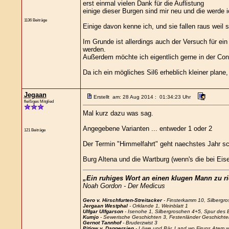
erst einmal vielen Dank für die Auflistung
einige dieser Burgen sind mir neu und die werde
1136 Beiträge
Einige davon kenne ich, und sie fallen raus weil 
Im Grunde ist allerdings auch der Versuch für 
werden.
Außerdem möchte ich eigentlich gerne in der Con
Da ich ein mögliches Sil6 erheblich kleiner plane
Jegaan
Erstellt am: 28 Aug 2014 : 01:34:23 Uhr
fleißiges Mitglied
Mal kurz dazu was sag.
Angegebene Varianten ... entweder 1 oder 2
121 Beiträge
Der Termin "Himmelfahrt" geht naechstes Jahr sc
Burg Altena und die Wartburg (wenn's die bei Eis
„Ein ruhiges Wort an einen klugen Mann zu ric
Noah Gordon - Der Medicus
Gero v. Hirschfurten-Streitacker
- Finsterkamm 10, Silbergro
Jergaan Westphal
- Orklande 1, Weinblatt 1
Ulfgar Ulfgarson
- Isenohe 1, Silbergroschen 4+5, Spur des B
Kumjo
- Sewerische Geschichten 3, Festenländer Geschichten 
Gernot Tannhof
- Bruderzwist 3
Pitjow v. Dappersjen
- Löwe und Bär, Land wo Firuns Atem w