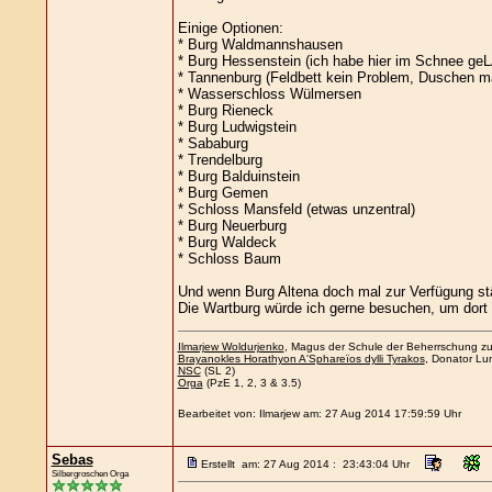
Einige Optionen:
* Burg Waldmannshausen
* Burg Hessenstein (ich habe hier im Schnee ge
* Tannenburg (Feldbett kein Problem, Duschen ma
* Wasserschloss Wülmersen
* Burg Rieneck
* Burg Ludwigstein
* Sababurg
* Trendelburg
* Burg Balduinstein
* Burg Gemen
* Schloss Mansfeld (etwas unzentral)
* Burg Neuerburg
* Burg Waldeck
* Schloss Baum
Und wenn Burg Altena doch mal zur Verfügung ständ
Die Wartburg würde ich gerne besuchen, um dort 
Ilmarjew Woldurjenko
, Magus der Schule der Beherrschung zu 
Brayanokles Horathyon A'Sphareïos dylli Tyrakos
, Donator Lum
NSC
(SL 2)
Orga
(PzE 1, 2, 3 & 3.5)
Bearbeitet von: Ilmarjew am: 27 Aug 2014 17:59:59 Uhr
Sebas
Erstellt am: 27 Aug 2014 : 23:43:04 Uhr
Silbergroschen Orga