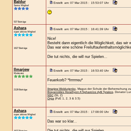
Baldur
Erstellt am: 07 Mar 2015 : 15:53:07 Uhr
Senior Mitglied
537 Beiträge
Ashara
Erstellt am: 07 Mar 2015 : 16:41:39 Uhr
super aktives Mitglied
Nice!
Besteht dann eigentlich die Möglichkeit, das wi
Das war eine schöne Freiluftaufenthaltsmöglichkei
1627 Beiträge
Die tut nichts, die will nur Spielen...
Ilmarjew
Erstellt am: 07 Mar 2015 : 16:53:40 Uhr
Moderator
Feuerkorb? *frrrrrreu*
Ilmarjew Woldurjenko
, Magus der Schule der Beherrschung zu 
2128 Beiträge
Brayanokles Horathyon A'Sphareïos dylli Tyrakos
, Donator Lum
NSC
(SL 2)
Orga
(PzE 1, 2, 3 & 3.5)
Ashara
Erstellt am: 07 Mar 2015 : 17:08:00 Uhr
super aktives Mitglied
Das war so klar...
Die tut nichts, die will nur Spielen...
1627 Beiträge