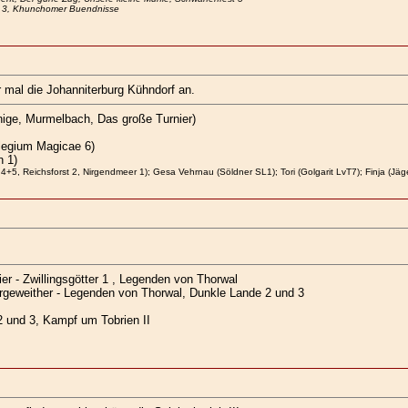
re 3, Khunchomer Buendnisse
 mal die Johanniterburg Kühndorf an.
önige, Murmelbach, Das große Turnier)
llegium Magicae 6)
 1)
4+5, Reichsforst 2, Nirgendmeer 1); Gesa Vehrnau (Söldner SL1); Tori (Golgarit LvT7); Finja (Jäg
r - Zwillingsgötter 1 , Legenden von Thorwal
rgeweither - Legenden von Thorwal, Dunkle Lande 2 und 3
 2 und 3, Kampf um Tobrien II