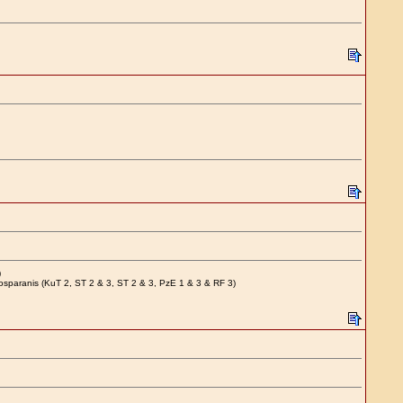
)
Bosparanis (KuT 2, ST 2 & 3, ST 2 & 3, PzE 1 & 3 & RF 3)