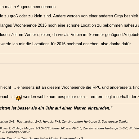
 ich mal in Augenschein nehmen.
sie zu groß oder zu klein sind. Andere werden von einer anderen Orga bespielt 
ein langes Wochenende 2015 noch eine schöne Location zu bekommen nahezu 
losen Zeit im Winter spielen, da wir als Verein im Sommer genügend Angebot
, werde ich mir die Locations für 2016 nochmal ansehen, also danke dafür.
hlecht ... einerseits ist an diesem Wochenende die RPC und andererseits fin
enach ist
) werden wohl kaum bespielbar sein ... erstere liegt innerhalb de
hten ist besser als ein Jahr auf einen Narren einzureden.“
schen 2+3, Traumwelten 2+3, Horasia 7+8, Zur singenden Herberge 2; Das grosse Turnier
lutes 2, Collega Magica 3-3.5+5(Spärenschlüssel 4)+5.5, Zur singenden Herberge 1+3-5, Ruf des
2, Hjaldinger Fridur
eht, Der güne Zug, Unsere kleine Mühle, Schwanenfest 5