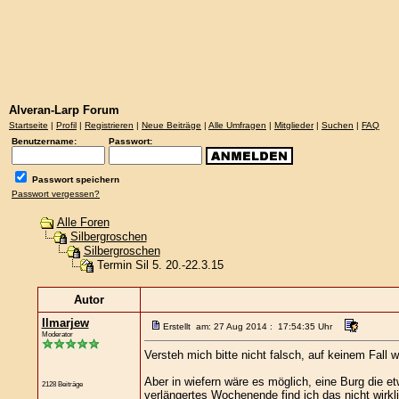
Alveran-Larp Forum
Startseite
|
Profil
|
Registrieren
|
Neue Beiträge
|
Alle Umfragen
|
Mitglieder
|
Suchen
|
FAQ
Benutzername:
Passwort:
Passwort speichern
Passwort vergessen?
Alle Foren
Silbergroschen
Silbergroschen
Termin Sil 5. 20.-22.3.15
Autor
Ilmarjew
Erstellt am: 27 Aug 2014 : 17:54:35 Uhr
Moderator
Versteh mich bitte nicht falsch, auf keinem Fall w
Aber in wiefern wäre es möglich, eine Burg die e
2128 Beiträge
verlängertes Wochenende find ich das nicht wirkl