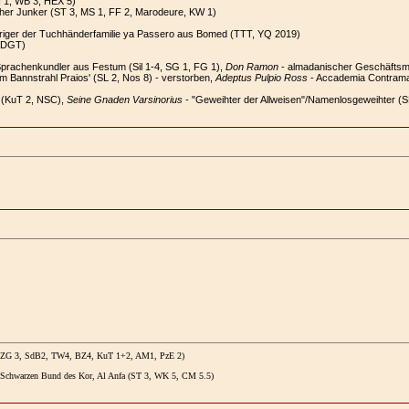
N 1, WB 3, HEX 5)
her Junker (ST 3, MS 1, FF 2, Marodeure, KW 1)
riger der Tuchhänderfamilie ya Passero aus Bomed (TTT, YQ 2019)
, DGT)
Sprachenkundler aus Festum (Sil 1-4, SG 1, FG 1),
Don Ramon
- almadanischer Geschäfts
om Bannstrahl Praios' (SL 2, Nos 8) - verstorben,
Adeptus Pulpio Ross
- Accademia Contramag
 (KuT 2, NSC),
Seine Gnaden Varsinorius
- "Geweihter der Allweisen"/Namenlosgeweihter (S
, ZG 3, SdB2, TW4, BZ4, KuT 1+2, AM1, PzE 2)
im Schwarzen Bund des Kor, Al Anfa (ST 3, WK 5, CM 5.5)