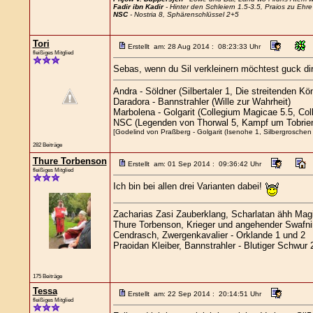
Fadir ibn Kadir
- Hinter den Schleiern 1.5-3.5, Praios zu Eh
NSC
- Nostria 8, Sphärenschlüssel 2+5
Tori
Erstellt am: 28 Aug 2014 : 08:23:33 Uhr
fleißiges Mitglied
Sebas, wenn du Sil verkleinern möchtest guck dir
Andra - Söldner (Silbertaler 1, Die streitenden K
Daradora - Bannstrahler (Wille zur Wahrheit)
Marbolena - Golgarit (Collegium Magicae 5.5, Co
NSC (Legenden von Thorwal 5, Kampf um Tobrien
[Godelind von Praßberg - Golgarit (Isenohe 1, Silbergroschen 
282 Beiträge
Thure Torbenson
Erstellt am: 01 Sep 2014 : 09:36:42 Uhr
fleißiges Mitglied
Ich bin bei allen drei Varianten dabei!
Zacharias Zasi Zauberklang, Scharlatan ähh Magie
Thure Torbenson, Krieger und angehender Swafni
Cendrasch, Zwergenkavalier - Orklande 1 und 2
Praoidan Kleiber, Bannstrahler - Blutiger Schwur
175 Beiträge
Tessa
Erstellt am: 22 Sep 2014 : 20:14:51 Uhr
fleißiges Mitglied