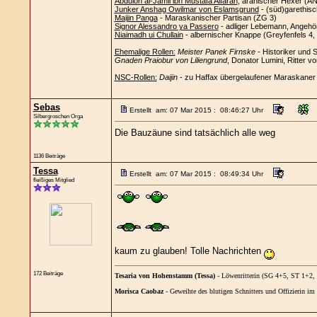
Abdulon al-Jamil ibn Mustafa Alfaran
, aranischer Hexer (A
Junker Anshag Owilmar von Eslamsgrund
- (süd)garethisc
Maijin Panga
- Maraskanischer Partisan (ZG 3)
Signor Alessandro ya Passero
- adliger Lebemann, Angehö
Niaimadh ui Chullain
- albernischer Knappe (Greyfenfels 4
Ehemalige Rollen:
Meister Panek Firnske
- Historiker und 
Gnaden Praiobur von Liliengrund
, Donator Lumini, Ritter v
NSC-Rollen:
Daijin
- zu Haffax übergelaufener Maraskaner
Sebas
Erstellt am: 07 Mar 2015 : 08:46:27 Uhr
Silbergroschen Orga
Die Bauzäune sind tatsächlich alle weg
1136 Beiträge
Tessa
Erstellt am: 07 Mar 2015 : 08:49:34 Uhr
fleißiges Mitglied
kaum zu glauben! Tolle Nachrichten
172 Beiträge
Tesaria von Hohenstamm (Tessa)
- Löwenritterin (SG 4+5, ST 1+2
Morisca Caobaz
- Geweihte des blutigen Schnitters und Offizierin 