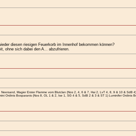
r wieder diesen riesigen Feuerkorb im Innenhof bekommen können?
t, ohne sich dabei den A... abzufrieren.
Neersand, Magier Erster Flamme vom Blutclan (Nos 2, 4, 6 & 7, Hai 2, LvT 4, 8, 9 & 10 & SdB 4
ini Ordinis Bosparanis (Nos 8, OL 1 & 2, Ise 1, SG 4 & 5, SdB 2 & 3 & ST 1) Luminifer Ordinis 