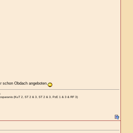
mir schon Obdach angeboten.
)
Bosparanis (KuT 2, ST 2 & 3, ST 2 & 3, PzE 1 & 3 & RF 3)