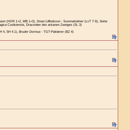
mann (HOR 1+2, WB 1+3),
Smari Liflindsson
- Svennaholmer (LvT 7-9),
Seine
ica Cusliciensis, Draconiter des arkanen Zweiges (SL 3)
H 4, SH 4.1),
Bruder Dormus
- TGT-Paktierer (BZ 4)