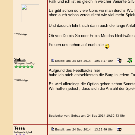
Falk und ich ist es gleich in welcher Variante Sil5 s
Es gibt schon so viele Cons wo man durchs WE het
oben auch schon verdeutlicht wie viel mehr Spie
Und dadurch lohnt sich dann auch die lange Anfah
172 Beiträge
Ob von Do bis So oder Fr bis Mo das bleibtwäre 
Freuen uns schon auf euch alle
Sebas
Erstellt am: 24 Sep 2014 : 10:38:17 Uhr
Silbergroschen Orga
Aufgrund des Feedbacks hier
habe ich mich entschlossen die Burg in jedem Fal
1136 Beiträge
Es wird allerdings die Option geben schon Sonnt
Wir hoffen jedoch, dass sich die Anzahl der Spie
Bearbeitet von: Sebas am: 24 Sep 2014 10:39:43 Uhr
Tessa
Erstellt am: 24 Sep 2014 : 13:22:46 Uhr
fleißiges Mitglied