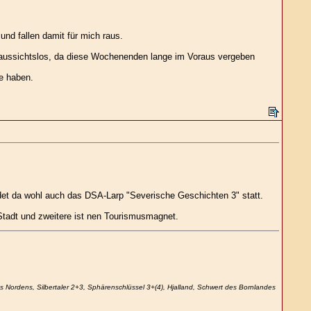
und fallen damit für mich raus.
aussichtslos, da diese Wochenenden lange im Voraus vergeben
e haben.
det da wohl auch das DSA-Larp "Severische Geschichten 3" statt.
r Stadt und zweitere ist nen Tourismusmagnet.
 Nordens, Silbertaler 2+3, Sphärenschlüssel 3+(4), Hjalland, Schwert des Bornlandes