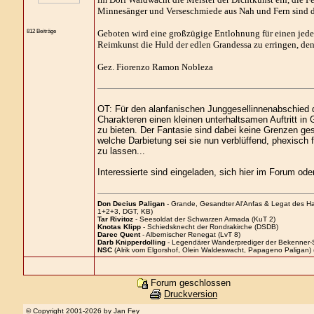
Minnesänger und Verseschmiede aus Nah und Fern sind dar
812 Beiträge
Geboten wird eine großzügige Entlohnung für einen jeden,
Reimkunst die Huld der edlen Grandessa zu erringen, den
Gez. Fiorenzo Ramon Nobleza
OT: Für den alanfanischen Junggesellinnenabschied d
Charakteren einen kleinen unterhaltsamen Auftritt in
zu bieten. Der Fantasie sind dabei keine Grenzen g
welche Darbietung sei sie nun verblüffend, phexisch
zu lassen...
Interessierte sind eingeladen, sich hier im Forum od
Don Decius Paligan
- Grande, Gesandter Al'Anfas & Legat des H
1+2+3, DGT, KB)
Tar Rivitoz
- Seesoldat der Schwarzen Armada (KuT 2)
Knotas Klipp
- Schiedsknecht der Rondrakirche (DSDB)
Darec Quent
- Albernischer Renegat (LvT 8)
Darb Knipperdolling
- Legendärer Wanderprediger der Bekenner-
NSC
(Alrik vom Elgorshof, Olein Waldeswacht, Papageno Paligan) 
Forum geschlossen
Druckversion
© Copyright 2001-2026 by
Jan Fey