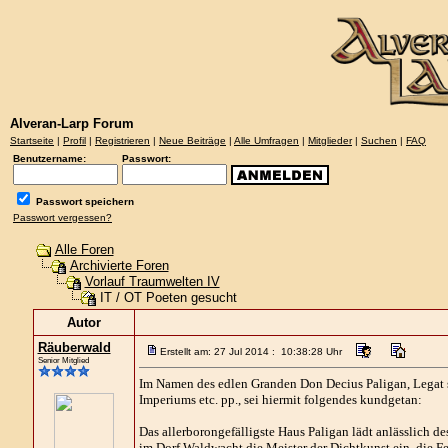
Alveran-Larp Forum
Startseite
|
Profil
|
Registrieren
|
Neue Beiträge
|
Alle Umfragen
|
Mitglieder
|
Suchen
|
FAQ
Benutzername:
Passwort:
Passwort speichern
Passwort vergessen?
Alle Foren
Archivierte Foren
Vorlauf Traumwelten IV
IT / OT Poeten gesucht
Autor
Räuberwald
Erstellt am: 27 Jul 2014 : 10:38:28 Uhr
Senior Mitglied
Im Namen des edlen Granden Don Decius Paligan, Legat s
Imperiums etc. pp., sei hiermit folgendes kundgetan:
Das allerborongefälligste Haus Paligan lädt anlässlich 
im Dorf Waldwacht die Meister der Dichtkunst ein, die Fe