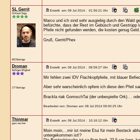
SL Gerrit
Erstellt am: 08 Jul 2014 : 01:56:21 Uhr
Orkland-Saga
Marco und ich sind sehr ausgiebig durch den Wald ges
befürchte, dass der Rest im Gebüsch und Gestrüpp la
Pfeile nicht gefunden werden, die kosten genug Geld. 
Gruß, Gerrit/Phex
602 Beiträge
Droman
Erstellt am: 08 Jul 2014 : 08:59:27 Uhr
fleißiges Mitglied
Mir fehlen zwei IDV Flachkopfpfeile, mit blauer Befi
Aber sehr warscheinlich opfere ich diese den Pfeil
177 Beiträge
Brackla riak GorroschTai (der unbespielte Ork).... o
Bearbeitet von: Droman am: 08 Jul 2014 09:00:25 Uhr
Thinmar
Erstellt am: 08 Jul 2014 : 10:16:12 Uhr
ganz neu hier
Moin moin,...mir ist meine Etui für mein Besteck ab
untergekommen ist!?
Die Bestecktasche ist ca 8cm breit, 23,5 cm lang, k