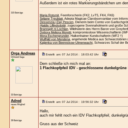
Außerdem ist ein rotes Markierungsbändchen um dem
315 Beiträge
Marja Rotsmit
, Feenforscherin (FK2, LvT5, FK4, FK6)
Seliane Treublatt
, Adepta Magicae Clarobservantiae vom Inform
Dessenzia (Zia) Pescen
, Dienerin beim Comto von Garlischgrö
Hjaldis Liflindsdottir
, zugezogene Svennaholmerin und große Sc
Brannagh ni Lochlan
, Wildhüterin des Herrn Baron von Greyfenf
Dottora Meliora Moretti
, kompromisslose Wissenschaftlerin (W
Mora Eschengrunder
, Halkenhainer Kundschafterin (WF2 †)
Wulfhild von Mendena
, angehende Medica aus Schwarztobrien
Katjenka von Beereskow-Ulmenwacht
, Schwarzes Schaf der 
Orga Andreas
Erstellt am: 07 Jul 2014 : 18:03:42 Uhr
Orkland-Saga
Dem schließe ich mich mal an:
1 Flachkopfpfeil IDV - geschlossene dunkelgrüne 
33 Beiträge
Adred
Erstellt am: 07 Jul 2014 : 19:56:32 Uhr
neues Mitglied
Hallo,
auch mir fehlt noch ein IDV Flachkopfpfeil, dunkelg
39 Beiträge
Gruss aus der Schweiz