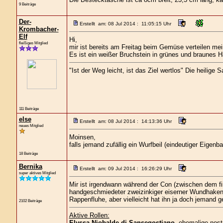
9 Beiträge
Der-
Erstellt am: 08 Jul 2014 : 11:05:15 Uhr
Krombacher-
Elf
Hi,
fleißiges Mitglied
mir ist bereits am Freitag beim Gemüse verteilen m
Es ist ein weißer Bruchstein in grünes und braunes H
"Ist der Weg leicht, ist das Ziel wertlos" Die heilige 
111 Beiträge
else
Erstellt am: 08 Jul 2014 : 14:13:36 Uhr
neues Mitglied
Moinsen,
falls jemand zufällig ein Wurfbeil (eindeutiger Eigenb
18 Beiträge
Bernika
Erstellt am: 09 Jul 2014 : 16:26:29 Uhr
super aktives Mitglied
Mir ist irgendwann während der Con (zwischen dem f
handgeschmiedeter zweizinkiger eiserner Wundhaken 
Rappenfluhe, aber vielleicht hat ihn ja doch jemand 
2102 Beiträge
Aktive Rollen:
Elyssa Niobalde di Sansegostiano
, ehemalige nost