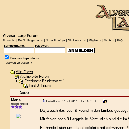
Alveran-Larp Forum
Startseite
|
Profil
|
Registrieren
|
Neue Beiträge
|
Alle Umfragen
|
Mitglieder
|
Suchen
|
FAQ
Benutzername:
Passwort:
Passwort speichern
Passwort vergessen?
Alle Foren
Archivierte Foren
Feedback Bruderzwist 1
Lost & Found
Autor
Marja
Erstellt am: 07 Jul 2014 : 17:16:01 Uhr
fleißiges Mitglied
Da ja auch das Lost & Found in den Limbus gesaugt 
Mir fehlen noch
3 Larppfeile
. Vermutlich sind die im 
Es handelt sich um Flachkopfpfeile mit schwarzen Pla