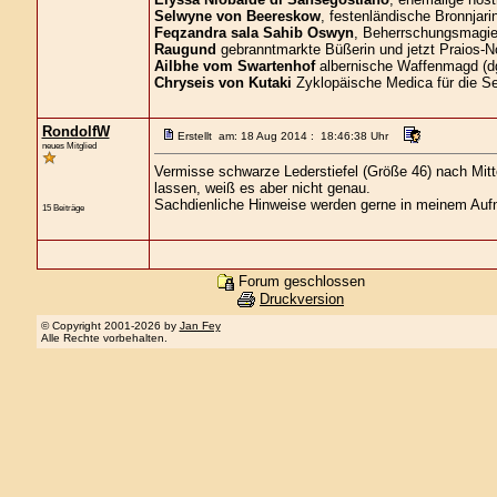
Selwyne von Beereskow
, festenländische Bronnjari
Feqzandra sala Sahib Oswyn
, Beherrschungsmagier
Raugund
gebranntmarkte Büßerin und jetzt Praios-No
Ailbhe vom Swartenhof
albernische Waffenmagd (d
Chryseis von Kutaki
Zyklopäische Medica für die S
RondolfW
Erstellt am: 18 Aug 2014 : 18:46:38 Uhr
neues Mitglied
Vermisse schwarze Lederstiefel (Größe 46) nach Mitt
lassen, weiß es aber nicht genau.
Sachdienliche Hinweise werden gerne in meinem A
15 Beiträge
Forum geschlossen
Druckversion
© Copyright 2001-2026 by
Jan Fey
Alle Rechte vorbehalten.