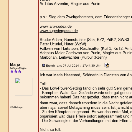
/// Titus Arventin, Magier aus Punin
p.s.: Sieg dem Zweitgeborenen, dem Friedensbringer 
www.larp-codex.de
www.augedergasse.de
Bruder Adam, Bannstrahler (Sil5, BZ2, PdK2, SWS3 - 
Pater Ucuriel, Hüter (WzW)
Falkwin von Hartsteen, Reichsritter (KuT1, KuT2, Am
Adeptus Maior Cordovan von Punin, Magier aus Puni
Marborian, Leibwächter (Purpur 3-zehn)
Marja
Erstellt am: 07 Jul 2014 : 17:44:30 Uhr
fleißiges Mitglied
Ich war Matis Hasentod, Söldnerin in Diensten von An
Toll:
- Das Low-Power-Setting fand ich sehr gut! Sehr gern
- Kampf im Wald: Das Gelände wurde sehr gut genutzt 
bekommen haben! Das hat gezeigt, dass man nicht 
dann zwar, dass danach trotzdem in die Nacht gefeier
aber naja, soviel Metagaming muss sein. Ist ja nicht 
315 Beiträge
- Zu den Kämpfen insgesamt: Es war das erste Mal, da
organisiert war, dass Pfeile sofort aufgesammelt und
- Die Schwierigkeit der Verhandlungen mit den Elfen f
Nicht so toll: