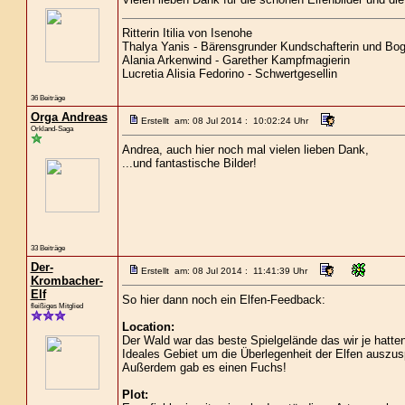
Ritterin Itilia von Isenohe
Thalya Yanis - Bärensgrunder Kundschafterin und Boge
Alania Arkenwind - Garether Kampfmagierin
Lucretia Alisia Fedorino - Schwertgesellin
36 Beiträge
Orga Andreas
Erstellt am: 08 Jul 2014 : 10:02:24 Uhr
Orkland-Saga
Andrea, auch hier noch mal vielen lieben Dank,
...und fantastische Bilder!
33 Beiträge
Der-
Erstellt am: 08 Jul 2014 : 11:41:39 Uhr
Krombacher-
Elf
So hier dann noch ein Elfen-Feedback:
fleißiges Mitglied
Location:
Der Wald war das beste Spielgelände das wir je hatt
Ideales Gebiet um die Überlegenheit der Elfen auszus
Außerdem gab es einen Fuchs!
Plot: