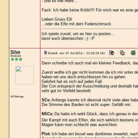
- und so viel mehr....
Fazit: Ich habe keine Kritik!!!! Für mich war es ein
Lieben Gruss Elli
...oder die Elfe mit dem Federschmuck
Ich spiele zuviel, um es hier zu posten...
lasst euch überraschen ;-) :-P
Silvo
Erstellt am: 07 Jul 2014 : 21:26:26 Uhr
Moderator
Dann schreibe ich auch mal ein kleines Feedback, das 
Zuerst wollte ich gar nicht kommen da ich mir unter de
haben wir uns doch entschlossen hin zu gehen.
Gelohnt hat es sich auf jeden Fall.
Der Con entsprach der Ausschreibung und deshalb habe 
sehr gut im Vorfeld beurteilt.
441 Beiträge
SCs:
Anfangs kannte ich diesmal nicht viele aber habe
Die Stimme des Barden ist echt super. Gefällt mir.
NSCs:
Da hatte ich wohl Glück, dass ich genau in der
Der Kampf mit euch Elfen, die sich wirklich bestens
Magier kann man schlecht was ausrichten.
Plot:
Ich habe ein bissel was dunkleres erwartet, nac