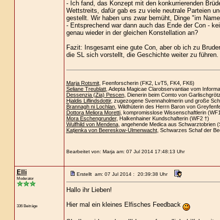
- Ich fand, das Konzept mit den konkurrierenden Brüde
Wettstreits, dafür gab es zu viele neutrale Parteien u
gestellt. Wir haben uns zwar bemüht, Dinge "im Namen
- Entsprechend war dann auch das Ende der Con - kei
genau wieder in der gleichen Konstellation an?
Fazit: Insgesamt eine gute Con, aber ob ich zu Bruder
die SL sich vorstellt, die Geschichte weiter zu führen.
Marja Rotsmit
, Feenforscherin (FK2, LvT5, FK4, FK6)
Seliane Treublatt
, Adepta Magicae Clarobservantiae vom Informa
Dessenzia (Zia) Pescen
, Dienerin beim Comto von Garlischgröt
Hjaldis Liflindsdottir
, zugezogene Svennaholmerin und große Sch
Brannagh ni Lochlan
, Wildhüterin des Herrn Baron von Greyfenf
Dottora Meliora Moretti
, kompromisslose Wissenschaftlerin (WF
Mora Eschengrunder
, Halkenhainer Kundschafterin (WF2 †)
Wulfhild von Mendena
, angehende Medica aus Schwarztobrien 
Katjenka von Beereskow-Ulmenwacht
, Schwarzes Schaf der B
Bearbeitet von: Marja am: 07 Jul 2014 17:48:13 Uhr
Elli
Erstellt am: 07 Jul 2014 : 20:39:38 Uhr
Moderator
Hallo ihr Lieben!
Hier mal ein kleines Elfisches Feedback
336 Beiträge