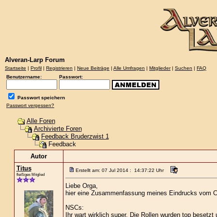
Alveran-Larp Forum
Startseite
|
Profil
|
Registrieren
|
Neue Beiträge
|
Alle Umfragen
|
Mitglieder
|
Suchen
|
FAQ
Benutzername:
Passwort:
Passwort speichern
Passwort vergessen?
Alle Foren
Archivierte Foren
Feedback Bruderzwist 1
Feedback
Autor
Titus
Erstellt am: 07 Jul 2014 : 14:37:22 Uhr
fleißiges Mitglied
Liebe Orga,
hier eine Zusammenfassung meines Eindrucks vom C
NSCs:
Ihr wart wirklich super. Die Rollen wurden top besetzt