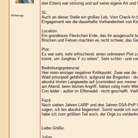
drei Erben) war stimmig und auf seine eigene Art und W
SL:
109 Beiträge
Auch an dieser Stelle ein großes Lob. Vom Check-In bis
Engagement wie die dauerhafte Vorhandenheit von Klop
Location:
Ein grandioses Fleckchen Erde, das ihr ausgesucht ha
Brücken und Felsen machten es nicht schwer, das Gefü
Plot:
Es war sehr, sehr erfrischend, einen unlinearen Plot 
könnt, um Jungfrau Y zu retten". Sehr schön - und vo
Bedrohungspotenzial:
Hier mein einziger negativer Kritikpunkt. Zwar war die
Wald prinzipiell gefährlich, aufgrund der Briganten 
absolut tristen Langeweile auf (zumindest aus meiner 
am Abend, beim letzten Angriff, hätten ruhig mehr Wel
Con leider - außer im Elfenwald - nicht geschafft. Viel
Fazit:
Nach sieben Jahren LARP und drei Jahren DSA-PnP h
sagen, ich bin absolut begeistert. Somit wurde ich nu
habe ich zum größten Teil euch, der Orga zu verdanke
Liebe Grüße,
Julian