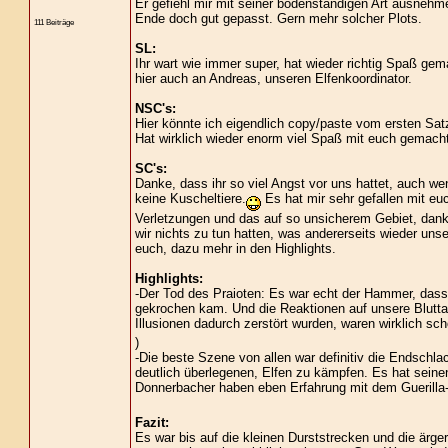
Er gefiehl mir mit seiner bodenständigen Art ausneh
Ende doch gut gepasst. Gern mehr solcher Plots.
111 Beiträge
SL:
Ihr wart wie immer super, hat wieder richtig Spaß ge
hier auch an Andreas, unseren Elfenkoordinator.
NSC's:
Hier könnte ich eigendlich copy/paste vom ersten Sat
Hat wirklich wieder enorm viel Spaß mit euch gemacht
SC's:
Danke, dass ihr so viel Angst vor uns hattet, auch w
keine Kuscheltiere.
Es hat mir sehr gefallen mit eu
Verletzungen und das auf so unsicherem Gebiet, danke
wir nichts zu tun hatten, was andererseits wieder unse
euch, dazu mehr in den Highlights.
Highlights:
-Der Tod des Praioten: Es war echt der Hammer, dass 
gekrochen kam. Und die Reaktionen auf unsere Blutta
Illusionen dadurch zerstört wurden, waren wirklich sch
)
-Die beste Szene von allen war definitiv die Endschla
deutlich überlegenen, Elfen zu kämpfen. Es hat seinen
Donnerbacher haben eben Erfahrung mit dem Guerilla
Fazit:
Es war bis auf die kleinen Durststrecken und die ärg