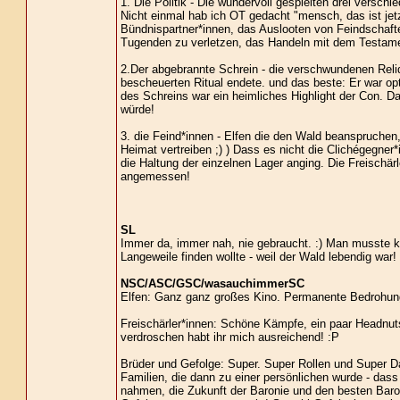
1. Die Politik - Die wundervoll gespielten drei versch
Nicht einmal hab ich OT gedacht "mensch, das ist jet
Bündnispartner*innen, das Auslooten von Feindschaften
Tugenden zu verletzen, das Handeln mit dem Testamen
2.Der abgebrannte Schrein - die verschwundenen Reliq
bescheuerten Ritual endete. und das beste: Er war op
des Schreins war ein heimliches Highlight der Con. D
würde!
3. die Feind*innen - Elfen die den Wald beanspruchen
Heimat vertreiben ;) ) Dass es nicht die Clichégegner
die Haltung der einzelnen Lager anging. Die Freischärl
angemessen!
SL
Immer da, immer nah, nie gebraucht. :) Man musste
Langeweile finden wollte - weil der Wald lebendig war!
NSC/ASC/GSC/wasauchimmerSC
Elfen: Ganz ganz großes Kino. Permanente Bedrohung,
Freischärler*innen: Schöne Kämpfe, ein paar Headnuts
verdroschen habt ihr mich ausreichend! :P
Brüder und Gefolge: Super. Super Rollen und Super Da
Familien, die dann zu einer persönlichen wurde - dass 
nahmen, die Zukunft der Baronie und den besten Baro