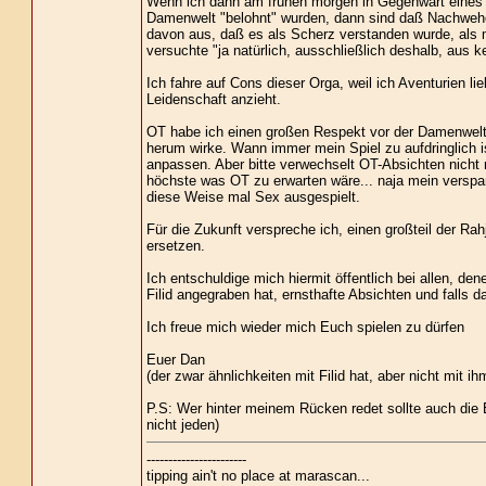
Wenn ich dann am frühen morgen in Gegenwart eines 
Damenwelt "belohnt" wurden, dann sind daß Nachwehen
davon aus, daß es als Scherz verstanden wurde, als m
versuchte "ja natürlich, ausschließlich deshalb, aus 
Ich fahre auf Cons dieser Orga, weil ich Aventurien li
Leidenschaft anzieht.
OT habe ich einen großen Respekt vor der Damenwelt
herum wirke. Wann immer mein Spiel zu aufdringlich i
anpassen. Aber bitte verwechselt OT-Absichten nicht 
höchste was OT zu erwarten wäre... naja mein verspan
diese Weise mal Sex ausgespielt.
Für die Zukunft verspreche ich, einen großteil der Ra
ersetzen.
Ich entschuldige mich hiermit öffentlich bei allen, d
Filid angegraben hat, ernsthafte Absichten und falls d
Ich freue mich wieder mich Euch spielen zu dürfen
Euer Dan
(der zwar ähnlichkeiten mit Filid hat, aber nicht mit i
P.S: Wer hinter meinem Rücken redet sollte auch die 
nicht jeden)
-----------------------
tipping ain't no place at marascan...