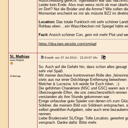
Ausschreibung gerecht. Irgendwann war das Nachmitt
Leider kein Ende. Also man weiss nicht ob man überh
im Dorf? Nur die Brüder und die Amme? Wie sollen die
Momentan erscheint es mir als müsste BZ2 im direkte
Location:
Das totale Funkloch mit sehr schöner Lands
Rohbau eben....ein Waschbecken mit Spiegel hätte ei
Fazit:
Ansich schöner Con, gern mit mehr Plot und w
https://dsa-larp.wixsite.com/smijad
SL Mathias
Erstellt am: 07 Jul 2014 : 22:24:07 Uhr
neues Mitglied
So. Auch auf die Gefahr hin, dass schon alles gesagt 
sehr viel Spaß.
Mit meiner durchaus kontroversen Rolle des „feinsin
15 Beiträge
stets aus nur einer Dolchlänge Entfernung beiwohnen z
Melcher & Lucrezia: Ich würde für Euch töten. ;-)
Die geführten Charaktere (NSC und GSC) waren aus m
Überzeugende Elfen, die uns zwischenzeitlich rennen 
verstanden als ihre Stunde gekommen war.
Einige unfassbar gute Spieler von denen ich zum Glüc
Söldner, die meinem Bild von Söldnern entsprachen, ei
selbst gewählten Aufgaben, oder auch eine bezaubernde
nennen.
Liebe Bruderzwist SL/Orga: Tolle Location, gewohnt gu
versprach. Danke dafür. Bitte mehr.