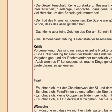
- Die Geweihtenschaft. Keine zu starke Einflussnahme
ihrer "Nischen", Seelsorge, Gespräche...ganz genau s
viel Herzblut um den Schrein gekümmert hat!
- Der Tod des Praioshochgeweihten. Die Szene war gött
Schön, dass das allen gefallen hat!
- Das kleine aber feine Zeichen des Kor am Schrein 
- Die Dämonenaustreibung. Leidensfähiger besessener,
Kritik
Vorbemerkung: Das sind nur einige einzelne Punkte u
- Eine Entscheidung für einen der Brüder am Ende wär
Vorgaben gab, und der Rechtsverdreher tatsächlich v
- Auch wenn es IT konsequent ist, mache Dinge geheim
Leute daraus zu generieren.
-
Fazit
- Es lohnt sich, mit der Charakterwahl der SL und de
- Es lohnt sich, Feind*innen zu erschaffen, die Streit
- Es lohnt sich, kleine Gruppen zu bilden, die nicht 
- Es lohnt sich, auf Bruderzwist II zu gehen, nach Ausw
Wünsche
Ich wünsche mir, dass wir nicht ein Jahr warten, bis w