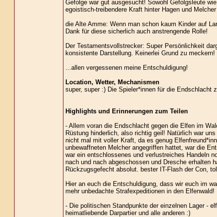
Gefolge war gut ausgesucht! Sowohl Gefolgsleute wie (
egoistisch-treibendere Kraft hinter Hagen und Melcher
die Alte Amme: Wenn man schon kaum Kinder auf Larp 
Dank für diese sicherlich auch anstrengende Rolle!
Der Testamentsvollstrecker: Super Persönlichkeit da
konsistente Darstellung. Keinerlei Grund zu meckern!
...allen vergessenen meine Entschuldigung!
Location, Wetter, Mechanismen
super, super :) Die Spieler*innen für die Endschlacht zu
Highlights und Erinnerungen zum Teilen
- Allem voran die Endschlacht gegen die Elfen im Wald
Rüstung hinderlich, also richtig geil! Natürlich war un
nicht mal mit voller Kraft, da es genug Elfenfreund*i
unbewaffneten Melcher angegriffen hattet, war die En
war ein entschlossenes und verlustreiches Handeln n
nach und nach abgeschossen und Dresche erhalten habe
Rückzugsgefecht absolut. bester IT-Flash der Con, to
Hier an euch die Entschuldigung, dass wir euch im wa
mehr unbedachte Strafexpeditionen in den Elfenwald! 
- Die politischen Standpunkte der einzelnen Lager - e
heimatliebende Darpartier und alle anderen :)