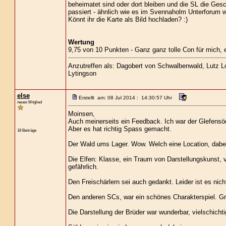
beheimatet sind oder dort bleiben und die SL die Gesc
passiert - ähnlich wie es im Svennaholm Unterforum w
Könnt ihr die Karte als Bild hochladen? :)
Wertung
9,75 von 10 Punkten - Ganz ganz tolle Con für mich, ein
Anzutreffen als: Dagobert von Schwalbenwald, Lutz Loc
Lytingson
else
Erstellt am: 08 Jul 2014 : 14:30:57 Uhr
neues Mitglied
Moinsen,
Auch meinerseits ein Feedback. Ich war der Glefensöd
Aber es hat richtig Spass gemacht.
18 Beiträge
Der Wald ums Lager. Wow. Welch eine Location, dabei
Die Elfen: Klasse, ein Traum von Darstellungskunst,
gefährlich.
Den Freischärlern sei auch gedankt. Leider ist es n
Den anderen SCs, war ein schönes Charakterspiel. G
Die Darstellung der Brüder war wunderbar, vielschicht