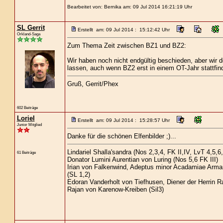
Bearbeitet von: Bernika am: 09 Jul 2014 16:21:19 Uhr
SL Gerrit
Erstellt am: 09 Jul 2014 : 15:12:42 Uhr
Orkland-Saga
Zum Thema Zeit zwischen BZ1 und BZ2:
Wir haben noch nicht endgültig beschieden, aber wir
lassen, auch wenn BZ2 erst in einem OT-Jahr stattfind
Gruß, Gerrit/Phex
602 Beiträge
Loriel
Erstellt am: 09 Jul 2014 : 15:28:57 Uhr
Junior Mitglied
Danke für die schönen Elfenbilder ;)...
Lindariel Shalla'sandra (Nos 2,3,4, FK II,IV, LvT 4,5,6
61 Beiträge
Donator Lumini Aurentian von Luring (Nos 5,6 FK III)
Irian von Falkenwind, Adeptus minor Acadamiae Armaro
(SL 1,2)
Edoran Vanderholt von Tiefhusen, Diener der Herrin R
Rajan von Karenow-Kreiben (Sil3)