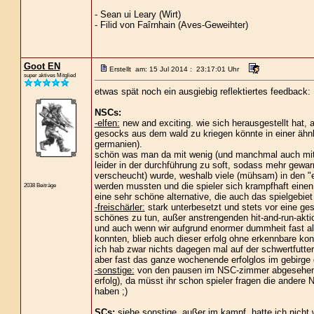
- Sean ui Leary (Wirt)
- Filid von Faîrnhain (Aves-Geweihter)
Goot EN
Erstellt am: 15 Jul 2014 : 23:17:01 Uhr
super aktives Mitglied
etwas spät noch ein ausgiebig reflektiertes feedback:
NSCs:
-elfen:
new and exciting. wie sich herausgestellt hat,
gesocks aus dem wald zu kriegen könnte in einer ähn
germanien).
schön was man da mit wenig (und manchmal auch mit 
leider in der durchführung zu soft, sodass mehr gewa
verscheucht) wurde, weshalb viele (mühsam) in den 
werden mussten und die spieler sich krampfhaft einen 
2038 Beiträge
eine sehr schöne alternative, die auch das spielgebiet i
-freischärler:
stark unterbesetzt und stets vor eine gesc
schönes zu tun, außer anstrengenden hit-and-run-akti
und auch wenn wir aufgrund enormer dummheit fast alle
konnten, blieb auch dieser erfolg ohne erkennbare ko
ich hab zwar nichts dagegen mal auf der schwertfutter
aber fast das ganze wochenende erfolglos im gebirge 
-sonstige:
von den pausen im NSC-zimmer abgesehen, b
erfolg), da müsst ihr schon spieler fragen die andere
haben ;)
SCs:
siehe sonstige. außer im kampf, hatte ich nicht 