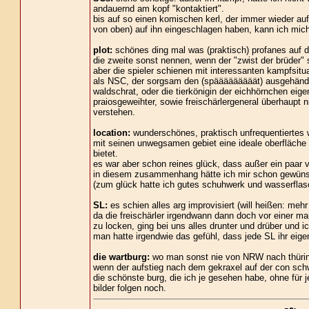
andauernd am kopf "kontaktiert".
bis auf so einen komischen kerl, der immer wieder auf
von oben) auf ihn eingeschlagen haben, kann ich mich 
plot:
schönes ding mal was (praktisch) profanes auf die
die zweite sonst nennen, wenn der "zwist der brüder" 
aber die spieler schienen mit interessanten kampfsitu
als NSC, der sorgsam den (spääääääääät) ausgehändigt
waldschrat, oder die tierkönigin der eichhörnchen eig
praiosgeweihter, sowie freischärlergeneral überhaupt 
verstehen.
location:
wunderschönes, praktisch unfrequentiertes w
mit seinen unwegsamen gebiet eine ideale oberfläche 
bietet.
es war aber schon reines glück, dass außer ein paar ve
in diesem zusammenhang hätte ich mir schon gewünsc
(zum glück hatte ich gutes schuhwerk und wasserflas
SL:
es schien alles arg improvisiert (will heißen: me
da die freischärler irgendwann dann doch vor einer maue
zu locken, ging bei uns alles drunter und drüber und 
man hatte irgendwie das gefühl, dass jede SL ihr eige
die wartburg:
wo man sonst nie von NRW nach thüringe
wenn der aufstieg nach dem gekraxel auf der con schwe
die schönste burg, die ich je gesehen habe, ohne für 
bilder folgen noch.