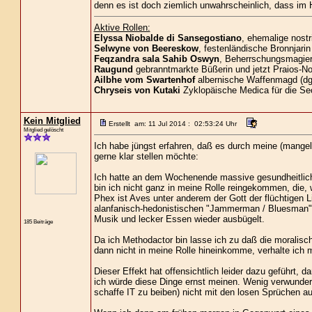
denn es ist doch ziemlich unwahrscheinlich, dass im H
Aktive Rollen:
Elyssa Niobalde di Sansegostiano
, ehemalige nost
Selwyne von Beereskow
, festenländische Bronnjarin
Feqzandra sala Sahib Oswyn
, Beherrschungsmagieri
Raugund
gebranntmarkte Büßerin und jetzt Praios-No
Ailbhe vom Swartenhof
albernische Waffenmagd (dg
Chryseis von Kutaki
Zyklopäische Medica für die Se
Kein Mitglied
Erstellt am: 11 Jul 2014 : 02:53:24 Uhr
Mitglied gelöscht
Ich habe jüngst erfahren, daß es durch meine (mangel
gerne klar stellen möchte:
Ich hatte an dem Wochenende massive gesundheitlich
bin ich nicht ganz in meine Rolle reingekommen, die,
Phex ist Aves unter anderem der Gott der flüchtigen Li
alanfanisch-hedonistischen "Jammerman / Bluesman" dar
Musik und lecker Essen wieder ausbügelt.
185 Beiträge
Da ich Methodactor bin lasse ich zu daß die moralisc
dann nicht in meine Rolle hineinkomme, verhalte ich 
Dieser Effekt hat offensichtlich leider dazu geführt,
ich würde diese Dinge ernst meinen. Wenig verwunder
schaffe IT zu beiben) nicht mit den losen Sprüchen au