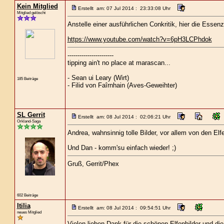
Kein Mitglied
Erstellt am: 07 Jul 2014 : 23:33:08 Uhr
Mitglied gelöscht
Anstelle einer ausführlichen Conkritik, hier die Essen
https://www.youtube.com/watch?v=6pH3LCPhdok
-----------------------
tipping ain't no place at marascan...
- Sean ui Leary (Wirt)
185 Beiträge
- Filid von Faîrnhain (Aves-Geweihter)
SL Gerrit
Erstellt am: 08 Jul 2014 : 02:06:21 Uhr
Orkland-Saga
Andrea, wahnsinnig tolle Bilder, vor allem von den Elfen
Und Dan - komm'su einfach wieder! ;)
Gruß, Gerrit/Phex
602 Beiträge
Itilia
Erstellt am: 08 Jul 2014 : 09:54:51 Uhr
neues Mitglied
Vielen lieben Dank für die schönen Elfenbilder und d