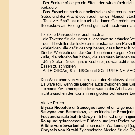
- Der Endkampf gegen die Elfen, den wir einfach nic
bedauere
- Das Erwachen nach der heilerischen Versorgung nac
Getue und der Pracht doch auch nur ein Mensch stec
- Total viel Spaß hat mir auch das lange Gespräch u
Beereskow am Freitag Abend gemacht, auch wenn Jarla
Explizite Dankeschöns auch noch an:
- die Taverne für die überaus liebenswerte ständige V
- dem Hersteller der leckeren maraskanischen Reisröl
- diejenigen, die dafür gesorgt haben, dass immer Klopa
für das Wohlbefinden der Con-Teilnehmer sorgen könn
- alle, die mitgeholfen haben, die sanitären Anlagen s
- Jörg-Stefan für die ganze Kocherei, es war echt sup
Essen zu schnorren
- ALLE ORGAs, SLs, NSCs und SCs FÜR EINE M
Den Wünschen von Anselm, dass der Bruderzwist nicht 
Es wäre toll, wenn die Baronie auch zwischen den Con
kleineres Zwischenspiel oder sowas in der Art dazwisc
nicht zwischen den Cons in ein großes Schwarzes Loc
Aktive Rollen:
Elyssa Niobalde di Sansegostiano
, ehemalige nost
Selwyne von Beereskow
, festenländische Bronnjarin
Feqzandra sala Sahib Oswyn
, Beherrschungsmagieri
Raugund
gebranntmarkte Büßerin und jetzt Praios-No
Ailbhe vom Swartenhof
albernische Waffenmagd (dg
Chryseis von Kutaki
Zyklopäische Medica für die Se