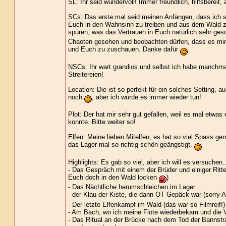
SL: Ihr seid wundervoll! Immer freundlich, hilfsbereit,
SCs: Das erste mal seid meinen Anfängen, dass ich 
Euch in den Wahnsinn zu treiben und aus dem Wald z
spüren, was das Vertrauen in Euch natürlich sehr ge
Chaoten gesehen und beobachten dürfen, dass es mir r
und Euch zu zuschauen. Danke dafür
NSCs: Ihr wart grandios und selbst ich habe manchma
Streitereien!
Location: Die ist so perfekt für ein solches Setting
noch
, aber ich würde es immer wieder tun!
Plot: Der hat mir sehr gut gefallen, weil es mal etw
konnte. Bitte weiter so!
Elfen: Meine lieben Mitelfen, es hat so viel Spass ge
das Lager mal so richtig schön geängstigt.
Highlights: Es gab so viel, aber ich will es versuchen..
- Das Gespräch mit einem der Brüder und einiger Ritt
Euch doch in den Wald locken
)
- Das Nächtliche herumschleichen im Lager
- der Klau der Kiste, die dann OT Gepäck war (sorry A
- Der letzte Elfenkampf im Wald (das war so Filmreif!)
- Am Bach, wo ich meine Flöte wiederbekam und die 
- Das Ritual an der Brücke nach dem Tod der Bannstra