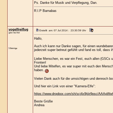
Ps. Danke für Musik und Verpflegung, Dan.
R.I.P Barnabas
vogelfreiflug
Erstellt am: 07 Jul 2014 : 23:30:59 Uhr
ganz neu hier
Hallo,
Auch ich kann nur Danke sagen, für einen wundebaren
5 Beiträge
jederzeit super betreut gefühlt und fand es toll, das
Liebe Menschen, es war ein Fest, euch allen (GSCs u
Fronten!
Und liebe Mitelfen, es war super mit euch den Mensche
haben.
Vielen Dank auch für die umsichtigen und dennoch bo
Und hier ein Link von einer "Kamera-Elfe":
https://www.dropbox.com/sh/scj4x9tjiir9psc/AA
Beste Grüße
Andrea