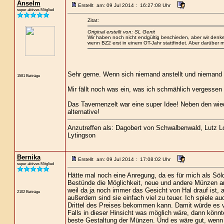
Anselm
Erstellt am: 09 Jul 2014 : 16:27:08 Uhr
super aktives Mitglied
Zitat:
Original erstellt von: SL Gerrit
Wir haben noch nicht endgültig beschieden, aber wir denk
wenn BZ2 erst in einem OT-Jahr stattfindet. Aber darüber mü
Sehr gerne. Wenn sich niemand anstellt und niemand ei
1581 Beiträge
Mir fällt noch was ein, was ich schmählich vergessen
Das Tavernenzelt war eine super Idee! Neben den wied
alternative!
Anzutreffen als: Dagobert von Schwalbenwald, Lutz Loc
Lytingson
Bernika
Erstellt am: 09 Jul 2014 : 17:08:02 Uhr
super aktives Mitglied
Hätte mal noch eine Anregung, da es für mich als Söld
Bestünde die Möglichkeit, neue und andere Münzen anf
weil da ja noch immer das Gesicht von Hal drauf ist, 
2102 Beiträge
außerdem sind sie einfach viel zu teuer. Ich spiele 
Drittel des Preises bekommen kann. Damit würde es v
Falls in dieser Hinsicht was möglich wäre, dann könnt
beste Gestaltung der Münzen. Und es wäre gut, wenn 