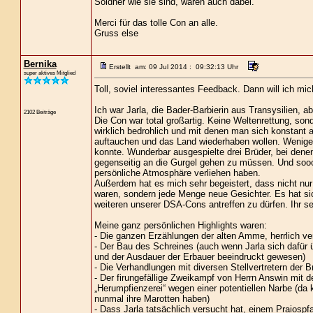
Söldner wie sie sind, waren auch dabei.
Merci für das tolle Con an alle.
Gruss else
Bernika
Erstellt am: 09 Jul 2014 : 09:32:13 Uhr
super aktives Mitglied
Toll, soviel interessantes Feedback. Dann will ich mic
Ich war Jarla, die Bader-Barbierin aus Transysilien, 
2102 Beiträge
Die Con war total großartig. Keine Weltenrettung, son
wirklich bedrohlich und mit denen man sich konstant a
auftauchen und das Land wiederhaben wollen. Wenige 
konnte. Wunderbar ausgespielte drei Brüder, bei dene
gegenseitig an die Gurgel gehen zu müssen. Und sooo
persönliche Atmosphäre verliehen haben.
Außerdem hat es mich sehr begeistert, dass nicht nur
waren, sondern jede Menge neue Gesichter. Es hat sich
weiteren unserer DSA-Cons antreffen zu dürfen. Ihr s
Meine ganz persönlichen Highlights waren:
- Die ganzen Erzählungen der alten Amme, herrlich ver
- Der Bau des Schreines (auch wenn Jarla sich dafür ü
und der Ausdauer der Erbauer beeindruckt gewesen)
- Die Verhandlungen mit diversen Stellvertretern der 
- Der firungefällige Zweikampf von Herrn Answin mit d
„Herumpfienzerei“ wegen einer potentiellen Narbe (da 
nunmal ihre Marotten haben)
- Dass Jarla tatsächlich versucht hat, einem Praiospfa