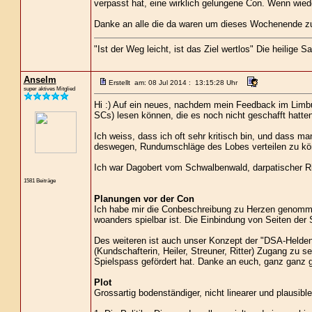
verpasst hat, eine wirklich gelungene Con. Wenn wied
Danke an alle die da waren um dieses Wochenende 
"Ist der Weg leicht, ist das Ziel wertlos" Die heilige S
Anselm
Erstellt am: 08 Jul 2014 : 13:15:28 Uhr
super aktives Mitglied
Hi :) Auf ein neues, nachdem mein Feedback im Limb
SCs) lesen können, die es noch nicht geschafft hatten
Ich weiss, dass ich oft sehr kritisch bin, und dass m
deswegen, Rundumschläge des Lobes verteilen zu kön
Ich war Dagobert vom Schwalbenwald, darpatischer Rit
1581 Beiträge
Planungen vor der Con
Ich habe mir die Conbeschreibung zu Herzen genommen
woanders spielbar ist. Die Einbindung von Seiten der 
Des weiteren ist auch unser Konzept der "DSA-Heldent
(Kundschafterin, Heiler, Streuner, Ritter) Zugang zu
Spielspass gefördert hat. Danke an euch, ganz ganz g
Plot
Grossartig bodenständiger, nicht linearer und plausible