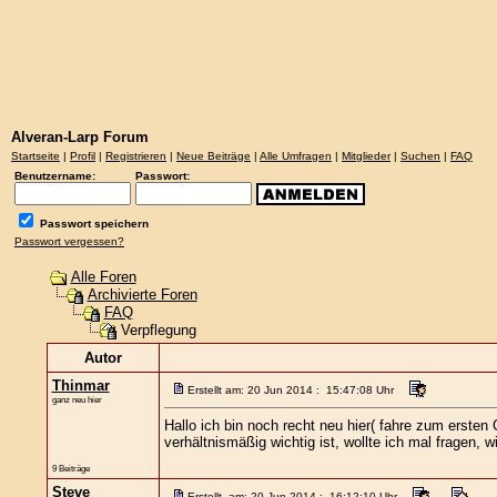
Alveran-Larp Forum
Startseite
|
Profil
|
Registrieren
|
Neue Beiträge
|
Alle Umfragen
|
Mitglieder
|
Suchen
|
FAQ
Benutzername:
Passwort:
Passwort speichern
Passwort vergessen?
Alle Foren
Archivierte Foren
FAQ
Verpflegung
Autor
Thinmar
Erstellt am: 20 Jun 2014 : 15:47:08 Uhr
ganz neu hier
Hallo ich bin noch recht neu hier( fahre zum erste
verhältnismäßig wichtig ist, wollte ich mal fragen, 
9 Beiträge
Steve
Erstellt am: 20 Jun 2014 : 16:12:10 Uhr