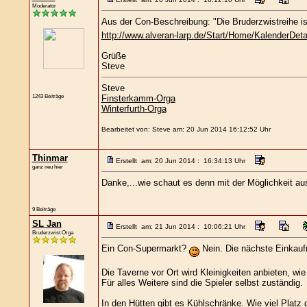
Moderator
Aus der Con-Beschreibung: "Die Bruderzwistreihe is
http://www.alveran-larp.de/Start/Home/KalenderDeta
Grüße
Steve
Steve
1243 Beiträge
Finsterkamm-Orga
Winterfurth-Orga
Bearbeitet von: Steve am: 20 Jun 2014 16:12:52 Uhr
Thinmar
Erstellt am: 20 Jun 2014 : 16:34:13 Uhr
ganz neu hier
Danke,...wie schaut es denn mit der Möglichkeit aus
9 Beiträge
SL Jan
Erstellt am: 21 Jun 2014 : 10:06:21 Uhr
Bruderzwist Orga
Ein Con-Supermarkt?
Nein. Die nächste Einkaufm
Die Taverne vor Ort wird Kleinigkeiten anbieten, w
Für alles Weitere sind die Spieler selbst zuständig.
In den Hütten gibt es Kühlschränke. Wie viel Platz 