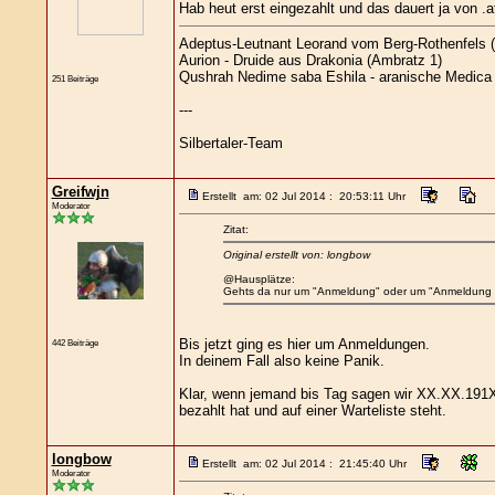
Hab heut erst eingezahlt und das dauert ja von .at
Adeptus-Leutnant Leorand vom Berg-Rothenfels (
Aurion - Druide aus Drakonia (Ambratz 1)
Qushrah Nedime saba Eshila - aranische Medica (
251 Beiträge
---
Silbertaler-Team
Greifwjn
Erstellt am: 02 Jul 2014 : 20:53:11 Uhr
Moderator
Zitat:
Original erstellt von: longbow
@Hausplätze:
Gehts da nur um "Anmeldung" oder um "Anmeldung
Bis jetzt ging es hier um Anmeldungen.
442 Beiträge
In deinem Fall also keine Panik.
Klar, wenn jemand bis Tag sagen wir XX.XX.191X n
bezahlt hat und auf einer Warteliste steht.
longbow
Erstellt am: 02 Jul 2014 : 21:45:40 Uhr
Moderator