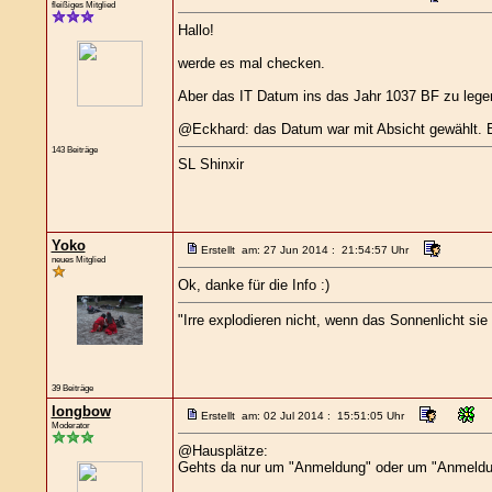
fleißiges Mitglied
Hallo!
werde es mal checken.
Aber das IT Datum ins das Jahr 1037 BF zu lege
@Eckhard: das Datum war mit Absicht gewählt. Es
143 Beiträge
SL Shinxir
Yoko
Erstellt am: 27 Jun 2014 : 21:54:57 Uhr
neues Mitglied
Ok, danke für die Info :)
"Irre explodieren nicht, wenn das Sonnenlicht sie tr
39 Beiträge
longbow
Erstellt am: 02 Jul 2014 : 15:51:05 Uhr
Moderator
@Hausplätze:
Gehts da nur um "Anmeldung" oder um "Anmeldu