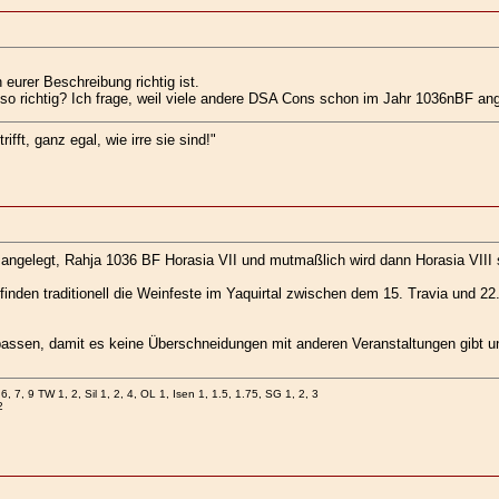
 eurer Beschreibung richtig ist.
o richtig? Ich frage, weil viele andere DSA Cons schon im Jahr 1036nBF an
ifft, ganz egal, wie irre sie sind!"
angelegt, Rahja 1036 BF Horasia VII und mutmaßlich wird dann Horasia VIII 
inden traditionell die Weinfeste im Yaquirtal zwischen dem 15. Travia und 22.
assen, damit es keine Überschneidungen mit anderen Veranstaltungen gibt un
6, 7, 9 TW 1, 2, Sil 1, 2, 4, OL 1, Isen 1, 1.5, 1.75, SG 1, 2, 3
2