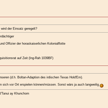
 wird der Einsatz geregelt?
erdächtiger
d Offizier der horaskaiserlichen Kolonialflotte
nquisitionsrat auf Zeit (Ing-Rah 1039BF)
seren (d.h. Boltan-Adaption des irdischen Texas Hold'Em).
n sich vor Ort erspielen können/müssen. Sonst wärs ja auch langweilig
al'Tanui ay Khunchom