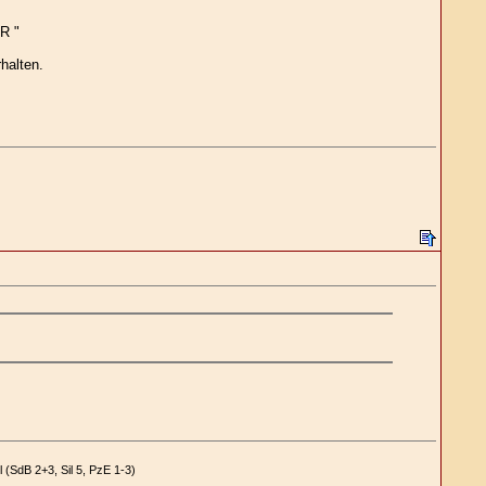
R "
halten.
 (SdB 2+3, Sil 5, PzE 1-3)