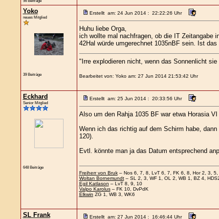
56 Beiträge
Yoko
Erstellt am: 24 Jun 2014 : 22:22:26 Uhr
neues Mitglied
Huhu liebe Orga,
ich wollte mal nachfragen, ob die IT Zeitangabe in
42Hal würde umgerechnet 1035nBF sein. Ist das s
"Irre explodieren nicht, wenn das Sonnenlicht sie tr
39 Beiträge
Bearbeitet von: Yoko am: 27 Jun 2014 21:53:42 Uhr
Eckhard
Erstellt am: 25 Jun 2014 : 20:33:56 Uhr
Senior Mitglied
Also um den Rahja 1035 BF war etwa Horasia VI 
Wenn ich das richtig auf dem Schirm habe, dann f
120).
Evtl. könnte man ja das Datum entsprechend anp
648 Beiträge
Freiherr von Bruk
– Nos 6, 7, 8, LvT 6, 7, FK 6, 8, Hor 2, 3, 5, 
Woltan Bornemundt
– SL 2, 3, WF 1, OL 2, WB 1, BZ 4, HDS
Egil Katlason
– LvT 8, 9, 10
Valpo Karolus
– FK 10, DvPdK
Elkwin
ZG 1, WB 3, WK6
SL Frank
Erstellt am: 27 Jun 2014 : 16:46:44 Uhr