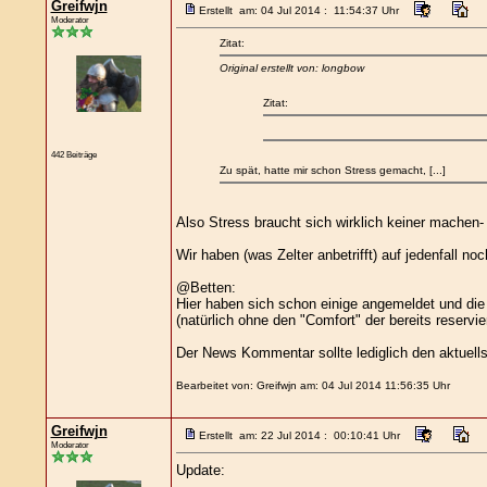
Greifwjn
Erstellt am: 04 Jul 2014 : 11:54:37 Uhr
Moderator
Zitat:
Original erstellt von: longbow
Zitat:
442 Beiträge
Zu spät, hatte mir schon Stress gemacht, [...]
Also Stress braucht sich wirklich keiner machen
Wir haben (was Zelter anbetrifft) auf jedenfall n
@Betten:
Hier haben sich schon einige angemeldet und die H
(natürlich ohne den "Comfort" der bereits reservi
Der News Kommentar sollte lediglich den aktuells
Bearbeitet von: Greifwjn am: 04 Jul 2014 11:56:35 Uhr
Greifwjn
Erstellt am: 22 Jul 2014 : 00:10:41 Uhr
Moderator
Update: