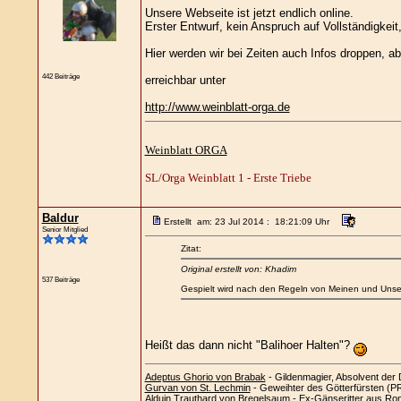
Unsere Webseite ist jetzt endlich online.
Erster Entwurf, kein Anspruch auf Vollständigkei
Hier werden wir bei Zeiten auch Infos droppen, a
442 Beiträge
erreichbar unter
http://www.weinblatt-orga.de
Weinblatt ORGA
SL/Orga Weinblatt 1 - Erste Triebe
Baldur
Erstellt am: 23 Jul 2014 : 18:21:09 Uhr
Senior Mitglied
Zitat:
Original erstellt von: Khadim
537 Beiträge
Gespielt wird nach den Regeln von Meinen und Unser
Heißt das dann nicht "Balihoer Halten"?
Adeptus Ghorio von Brabak
- Gildenmagier, Absolvent der 
Gurvan von St. Lechmin
- Geweihter des Götterfürsten (PRA
Alduin Trauthard von Bregelsaum
- Ex-Gänseritter aus Ro