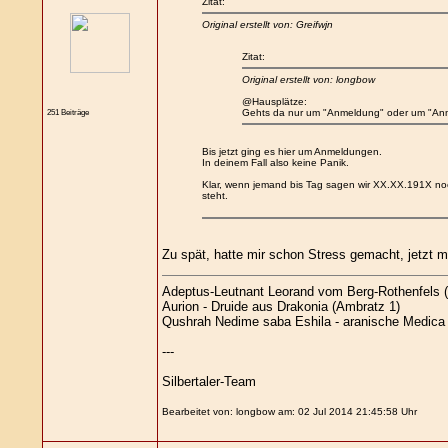
Zitat:
Original erstellt von: Greifwjn
Zitat:
Original erstellt von: longbow
@Hausplätze:
251 Beiträge
Gehts da nur um "Anmeldung" oder um "An
Bis jetzt ging es hier um Anmeldungen.
In deinem Fall also keine Panik.
Klar, wenn jemand bis Tag sagen wir XX.XX.191X noch 
steht.
Zu spät, hatte mir schon Stress gemacht, jetzt m
Adeptus-Leutnant Leorand vom Berg-Rothenfels (
Aurion - Druide aus Drakonia (Ambratz 1)
Qushrah Nedime saba Eshila - aranische Medica (
---
Silbertaler-Team
Bearbeitet von: longbow am: 02 Jul 2014 21:45:58 Uhr