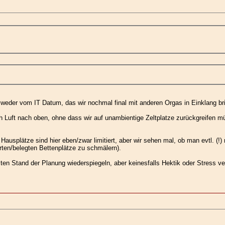
- weder vom IT Datum, das wir nochmal final mit anderen Orgas in Einklang b
och Luft nach oben, ohne dass wir auf unambientige Zeltplatze zurückgreifen m
ausplätze sind hier eben/zwar limitiert, aber wir sehen mal, ob man evtl. (!)
erten/belegten Bettenplätze zu schmälern).
ten Stand der Planung wiederspiegeln, aber keinesfalls Hektik oder Stress ver