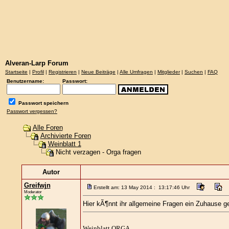
Alveran-Larp Forum
Startseite
|
Profil
|
Registrieren
|
Neue Beiträge
|
Alle Umfragen
|
Mitglieder
|
Suchen
|
FAQ
Benutzername:
Passwort:
Passwort speichern
Passwort vergessen?
Alle Foren
Archivierte Foren
Weinblatt 1
Nicht verzagen - Orga fragen
Autor
Greifwjn
Erstellt am: 13 May 2014 : 13:17:46 Uhr
Moderator
Hier kÃ¶nnt ihr allgemeine Fragen ein Zuhause g
Weinblatt ORGA