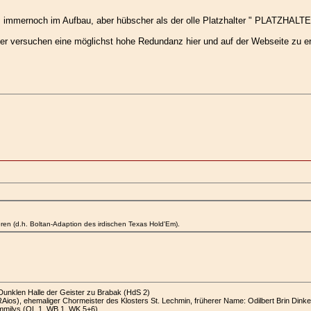
t, immernoch im Aufbau, aber hübscher als der olle Platzhalter " PLATZHALTE
ber versuchen eine möglichst hohe Redundanz hier und auf der Webseite zu er
en (d.h. Boltan-Adaption des irdischen Texas Hold'Em).
Dunklen Halle der Geister zu Brabak (HdS 2)
ios), ehemaliger Chormeister des Klosters St. Lechmin, früherer Name: Odilbert Brin Dinkel
mmilys (OL 1, WB 1, WK 5+6)