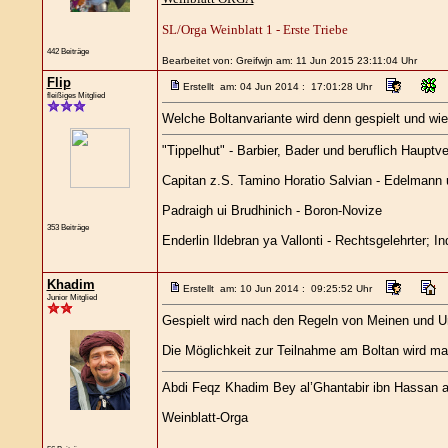
SL/Orga Weinblatt 1 - Erste Triebe
442 Beiträge
Bearbeitet von: Greifwjn am: 11 Jun 2015 23:11:04 Uhr
Flip
Erstellt am: 04 Jun 2014 : 17:01:28 Uhr
fleißiges Mitglied
Welche Boltanvariante wird denn gespielt und wie
"Tippelhut" - Barbier, Bader und beruflich Hauptv
Capitan z.S. Tamino Horatio Salvian - Edelmann un
Padraigh ui Brudhinich - Boron-Novize
353 Beiträge
Enderlin Ildebran ya Vallonti - Rechtsgelehrter; I
Khadim
Erstellt am: 10 Jun 2014 : 09:25:52 Uhr
Junior Mitglied
Gespielt wird nach den Regeln von Meinen und Un
Die Möglichkeit zur Teilnahme am Boltan wird ma
Abdi Feqz Khadim Bey al’Ghantabir ibn Hassan 
Weinblatt-Orga