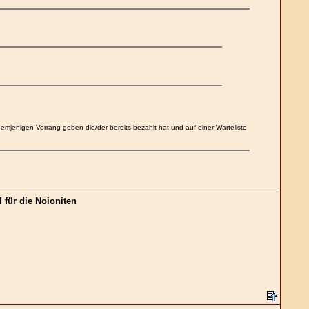
emjenigen Vorrang geben die/der bereits bezahlt hat und auf einer Warteliste
 für die Noioniten