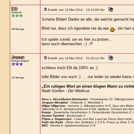
Elli
Erstellt am: 13 Mar 2014 : 18:13:09 Uhr
Moderator
Schöne Bilder! Danke an alle, die welche gemacht ha
Blöd nur, dass ich irgendwie nie da war
...bin fast
336 Beiträge
Ich spiele zuviel, um es hier zu posten...
lasst euch überraschen ;-) :-P
Jegaan
Erstellt am: 14 Mar 2014 : 01:32:14 Uhr
fleißiges Mitglied
schliess mich Elli da 100% an ;)
tolle Bilder von euch :) .... nur leider ist wieder kei
121 Beiträge
„Ein ruhiges Wort an einen klugen Mann zu richten
Noah Gordon - Der Medicus
Gero v. Hirschfurten-Streitacker
- Finsterkamm 10, Silbergrosche
Jergaan Westphal
- Orklande 1, Weinblatt 1
Ulfgar Ulfgarson
- Isenohe 1, Silbergroschen 4+5, Spur des Blute
Silbertaler 2+3, Sphärenschlüssel 3+(4), Hjalland, Schwert des Bo
Kumjo
- Sewerische Geschichten 3, Festenländer Geschichten 2, Hj
Gernot Tannhof
- Bruderzwist 3
Pitjow v. Dappersjen
- Löwe und Bär, Land wo Firuns Atem weht, 
Fadir ibn Kadir
- Hinter den Schleiern 1.5-3.5, Praios zu Ehre 3
NSC
- Nostria 8, Sphärenschlüssel 2+5