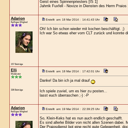
Geist eines Spinnenpriesters [IS 1]
Jahrrik Fuxfell - Novize in Diensten des Herrn Praios [
Adarion
Erstellt am: 18 Mar 2014 : 14:41:43 Uhr
fleißiges Mitglied
Oh! Ich bin schon wieder mit kochen beschäftigt. ;)
Ich war So etwas eher vom CLT zurück und konnte di
157 Beiträge
Elli
Erstellt am: 18 Mar 2014 : 17:42:01 Uhr
Moderator
Danke! Da bin ich ja mal drauf
336 Beiträge
Ich spiele zuviel, um es hier zu posten...
lasst euch überraschen ;-) :-P
Adarion
Erstellt am: 19 Mar 2014 : 22:39:25 Uhr
fleißiges Mitglied
So, Klein-Keks hat es nun auch endlich geschafft.
Es sind allerlei Bilder von nicht allen Szenen dabei.
Der Praiosdienst bot eine recht gute Gelegenheit, doc