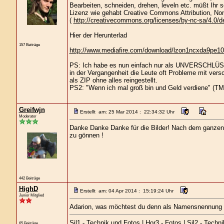
Bearbeiten, schneiden, drehen, leveln etc. müßt Ihr s
Lizenz wie gehabt Creative Commons Attribution, No
(
http://creativecommons.org/licenses/by-nc-sa/4.0/d
Hier der Herunterlad
157 Beiträge
http://www.mediafire.com/download/lzon1ncxda9pe1
PS: Ich habe es nun einfach nur als UNVERSCHLÜSSEL
in der Vergangenheit die Leute oft Probleme mit vers
als ZIP ohne alles reingestellt.
PS2: "Wenn ich mal groß bin und Geld verdiene" (TM
Greifwjn
Erstellt am: 25 Mar 2014 : 22:34:32 Uhr
Moderator
Danke Danke Danke für die Bilder! Nach dem ganzen
zu gönnen !
442 Beiträge
HighD
Erstellt am: 04 Apr 2014 : 15:19:24 Uhr
Junior Mitglied
Adarion, was möchtest du denn als Namensnennung
Sil1 - Technik und Fotos | Hor3 - Fotos | Sil2 - Techn
65 Beiträge