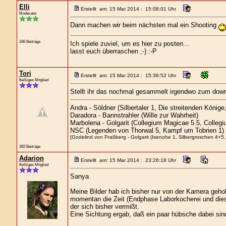
Elli
Erstellt am: 15 Mar 2014 : 15:08:01 Uhr
Moderator
Dann machen wir beim nächsten mal ein Shooting
336 Beiträge
Ich spiele zuviel, um es hier zu posten...
lasst euch überraschen ;-) :-P
Tori
Erstellt am: 15 Mar 2014 : 15:36:52 Uhr
fleißiges Mitglied
Stellt ihr das nochmal gesammelt irgendwo zum down
Andra - Söldner (Silbertaler 1, Die streitenden König
Daradora - Bannstrahler (Wille zur Wahrheit)
Marbolena - Golgarit (Collegium Magicae 5.5, Colleg
NSC (Legenden von Thorwal 5, Kampf um Tobrien 1)
[Godelind von Praßberg - Golgarit (Isenohe 1, Silbergroschen 4+5, 
282 Beiträge
Adarion
Erstellt am: 15 Mar 2014 : 23:26:18 Uhr
fleißiges Mitglied
Sanya
Meine Bilder hab ich bisher nur von der Kamera geho
momentan die Zeit (Endphase Laborkocherei und dieses
der sich bisher vermißt.
Eine Sichtung ergab, daß ein paar hübsche dabei sin