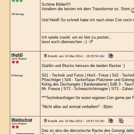
Schöne Bilder!!!!
Vorallem die letzten mit dem Transformer vs. Stoni
336 Beiträge
Und Heidi! So schnell habe ich nach einer Con noch 
Ich spiele zuviel, um es hier zu posten...
lasst euch überraschen ;-) :-P
HighD
Erstellt am: 10 Mar 2014 : 16:35:54 Uhr
Junior Mitglied
Stahlin und Blocko heissen die beiden Racker :)
Sil1 - Technik und Fotos | Hor3 - Fotos | Sil2 - Techn
65 Beiträge
Plüschtiger | Sil4 - TackerSpax-Platzierer und Gotong
König des Dschungels | Bardenabend | SdB 3 - Tauchb
Mr. Freeze | ST2 - Schwarzlichtmagier | ST3 - Zahor
***Technikanfragen für euren eigenen Con gerne per F
"Nicht alles auf einmal verballern" - Björn
Waldschrat
Erstellt am: 10 Mar 2014 : 16:57:15 Uhr
Junior Mitglied
Das ist also die dämonische Rache des Gotongi dafür, 