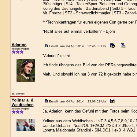
Plüschtiger | Sil4 - TackerSpax-Platzierer und Gotong
König des Dschungels | Bardenabend | SdB 3 - Tauchb
Mr. Freeze | ST2 - Schwarzlichtmagier | ST3 - Zahor
***Technikanfragen für euren eigenen Con gerne per F
"Nicht alles auf einmal verballern" - Björn
Adarion
Erstellt am: 04 Apr 2014 : 22:45:32 Uhr
fleißiges Mitglied
"Adarion" reicht.
Ich finde übrigens das Bild von der PERainegeweihte
Mah. Und obwohl ich nur 3 von 72 h gekocht habe bin
157 Beiträge
Yolinar a. d.
Erstellt am: 04 Apr 2014 : 23:06:02 Uhr
Weidischen
fleißiges Mitglied
Ja, Adarion, kenn das Gefühl mit den Fotos beim Koc
Yolinar aus dem Weidischen - LvT 3,4,5,6,7,8,9,10 / 
Usi dur Bebann - Nos8/OL 1+2/CM 2/SDB 2,3/Ise 1,
Loretta Maldonada Sfandini - Sil4,DG1,Hex3+4,WB1