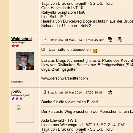
Talja von Bruk und Ibrajeff - SG 1-3, Hor5
Grea Hallasdottir LvT 10
Rahyella Scriptatore Hor6
Line Siel - IS 1
Haarika von Dunkelweg Bogenschützin aus der Brude
Bebann dur Ullachan - SdB 2
Waldschrat
Erstellt am: 10 Mar 2014 : 17:31:45 Uhr
Junior Mitglied
Oh. Das hatte ich übersehen.
Lazarus Bragi, Alchemist (Horasia, Pfade des Kosch)
Iljew von Rivilauken-Beereskow, Efferdgeweihter (Sil4
Orga, Zwillingsgötter
www.derschwarzeritter.com
64 Beiträge
jou86
Erstellt am: 10 Mar 2014 : 17:52:30 Uhr
fleißiges Mitglied
Danke für die vielen tollen Bilder!
Der kürzeste Weg zwischen zwei Menschen ist ein L
Asla Ehrwald - TW 1
Linora aus Wiesengrund - WF 1-3, SG 2 +4, CM1
Talja von Bruk und Ibrajeff - SG 1-3, Hor5