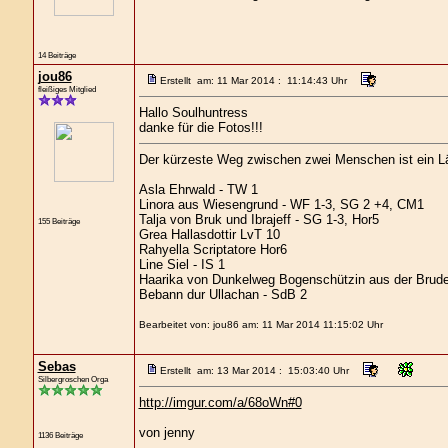
14 Beiträge
jou86
Erstellt am: 11 Mar 2014 : 11:14:43 Uhr
fleißiges Mitglied
Hallo Soulhuntress
danke für die Fotos!!!
Der kürzeste Weg zwischen zwei Menschen ist ein L
Asla Ehrwald - TW 1
Linora aus Wiesengrund - WF 1-3, SG 2 +4, CM1
Talja von Bruk und Ibrajeff - SG 1-3, Hor5
155 Beiträge
Grea Hallasdottir LvT 10
Rahyella Scriptatore Hor6
Line Siel - IS 1
Haarika von Dunkelweg Bogenschützin aus der Brude
Bebann dur Ullachan - SdB 2
Bearbeitet von: jou86 am: 11 Mar 2014 11:15:02 Uhr
Sebas
Erstellt am: 13 Mar 2014 : 15:03:40 Uhr
Silbergroschen Orga
http://imgur.com/a/68oWn#0
von jenny
1136 Beiträge