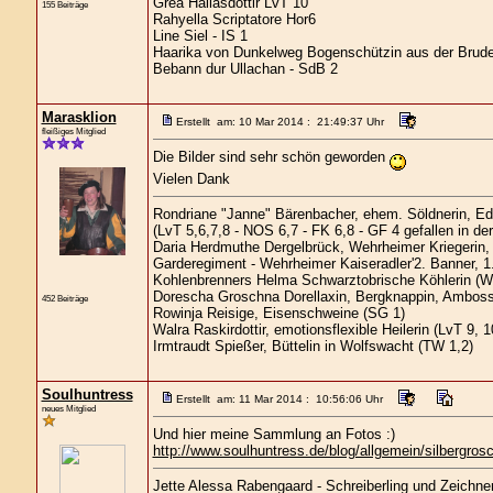
Grea Hallasdottir LvT 10
155 Beiträge
Rahyella Scriptatore Hor6
Line Siel - IS 1
Haarika von Dunkelweg Bogenschützin aus der Brude
Bebann dur Ullachan - SdB 2
Marasklion
Erstellt am: 10 Mar 2014 : 21:49:37 Uhr
fleißiges Mitglied
Die Bilder sind sehr schön geworden
Vielen Dank
Rondriane "Janne" Bärenbacher, ehem. Söldnerin, E
(LvT 5,6,7,8 - NOS 6,7 - FK 6,8 - GF 4 gefallen in de
Daria Herdmuthe Dergelbrück, Wehrheimer Kriegerin, 
Garderegiment - Wehrheimer Kaiseradler'2. Banner, 1.
Kohlenbrenners Helma Schwarztobrische Köhlerin (W
Dorescha Groschna Dorellaxin, Bergknappin, Ambossz
452 Beiträge
Rowinja Reisige, Eisenschweine (SG 1)
Walra Raskirdottir, emotionsflexible Heilerin (LvT 9, 1
Irmtraudt Spießer, Büttelin in Wolfswacht (TW 1,2)
Soulhuntress
Erstellt am: 11 Mar 2014 : 10:56:06 Uhr
neues Mitglied
Und hier meine Sammlung an Fotos :)
http://www.soulhuntress.de/blog/allgemein/silbergrosc
Jette Alessa Rabengaard - Schreiberling und Zeichner