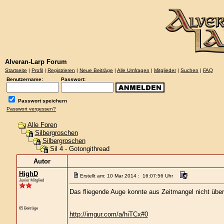
Alveran-Larp Forum
Startseite
|
Profil
|
Registrieren
|
Neue Beiträge
|
Alle Umfragen
|
Mitglieder
|
Suchen
|
FAQ
Benutzername:
Passwort:
Passwort speichern
Passwort vergessen?
Alle Foren
Silbergroschen
Silbergroschen
Sil 4 - Gotongithread
Autor
HighD
Erstellt am: 10 Mar 2014 : 16:07:56 Uhr
Junior Mitglied
Das fliegende Auge konnte aus Zeitmangel nicht überal
65 Beiträge
http://imgur.com/a/hiTCx#0