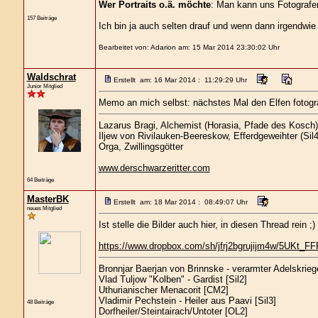
Wer Portraits o.ä. möchte
: Man kann uns Fotografe
157 Beiträge
Ich bin ja auch selten drauf und wenn dann irgendwie
Bearbeitet von: Adarion am: 15 Mar 2014 23:30:02 Uhr
Waldschrat
Erstellt am: 16 Mar 2014 : 11:29:29 Uhr
Junior Mitglied
Memo an mich selbst: nächstes Mal den Elfen fotograf
Lazarus Bragi, Alchemist (Horasia, Pfade des Kosch)
Iljew von Rivilauken-Beereskow, Efferdgeweihter (Sil4
Orga, Zwillingsgötter
www.derschwarzeritter.com
64 Beiträge
MasterBK
Erstellt am: 18 Mar 2014 : 08:49:07 Uhr
neues Mitglied
Ist stelle die Bilder auch hier, in diesen Thread rein ;)
https://www.dropbox.com/sh/jfrj2bgrujijm4w/5UKt_F
Bronnjar Baerjan von Brinnske - verarmter Adelskrieg
Vlad Tuljow "Kolben" - Gardist [Sil2]
Uthurianischer Menacorit [CM2]
Vladimir Pechstein - Heiler aus Paavi [Sil3]
48 Beiträge
Dorfheiler/Steintairach/Untoter [OL2]