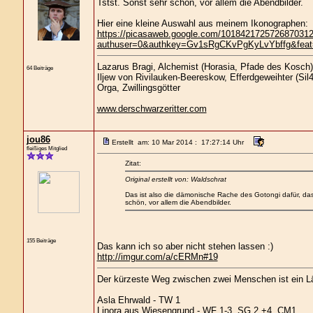
Tstst. Sonst sehr schön, vor allem die Abendbilder.
Hier eine kleine Auswahl aus meinem Ikonographen:
https://picasaweb.google.com/1018421725726870312
authuser=0&authkey=Gv1sRgCKvPgKyLvYbffg&feat=d
Lazarus Bragi, Alchemist (Horasia, Pfade des Kosch)
64 Beiträge
Iljew von Rivilauken-Beereskow, Efferdgeweihter (Sil4
Orga, Zwillingsgötter
www.derschwarzeritter.com
jou86
Erstellt am: 10 Mar 2014 : 17:27:14 Uhr
fleißiges Mitglied
Zitat:
Original erstellt von: Waldschrat
Das ist also die dämonische Rache des Gotongi dafür, dass 
schön, vor allem die Abendbilder.
155 Beiträge
Das kann ich so aber nicht stehen lassen :)
http://imgur.com/a/cERMn#19
Der kürzeste Weg zwischen zwei Menschen ist ein L
Asla Ehrwald - TW 1
Linora aus Wiesengrund - WF 1-3, SG 2 +4, CM1