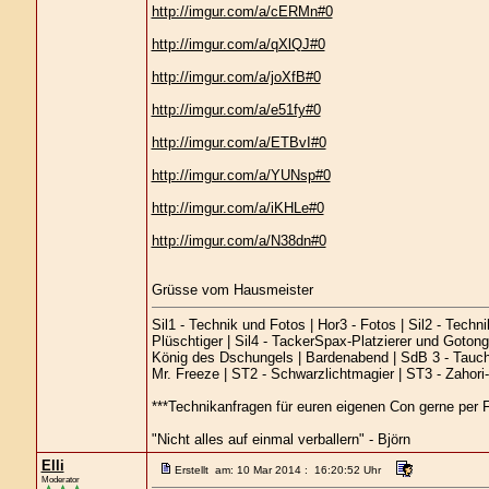
http://imgur.com/a/cERMn#0
http://imgur.com/a/qXlQJ#0
http://imgur.com/a/joXfB#0
http://imgur.com/a/e51fy#0
http://imgur.com/a/ETBvI#0
http://imgur.com/a/YUNsp#0
http://imgur.com/a/iKHLe#0
http://imgur.com/a/N38dn#0
Grüsse vom Hausmeister
Sil1 - Technik und Fotos | Hor3 - Fotos | Sil2 - Techn
Plüschtiger | Sil4 - TackerSpax-Platzierer und Gotong
König des Dschungels | Bardenabend | SdB 3 - Tauchb
Mr. Freeze | ST2 - Schwarzlichtmagier | ST3 - Zahor
***Technikanfragen für euren eigenen Con gerne per F
"Nicht alles auf einmal verballern" - Björn
Elli
Erstellt am: 10 Mar 2014 : 16:20:52 Uhr
Moderator