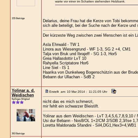
warte vor einer im Schatten stehenden Holzbank.
155 Beiträge
Delarius, deine Frau hat die Kerze von Tobi bekomme
sich alle beteiligt, bei der Suche nach der Kerze und 
Der kürzeste Weg zwischen zwei Menschen ist ein L
Asla Ehrwald - TW 1
Linora aus Wiesengrund - WF 1-3, SG 2 +4, CM1
Talja von Bruk und Ibrajeff - SG 1-3, Hor5
Grea Hallasdottir LvT 10
Rahyella Scriptatore Hor6
Line Siel - IS 1
Haarika von Dunkelweg Bogenschützin aus der Brude
Bebann dur Ullachan - SdB 2
Yolinar a. d.
Erstellt am: 10 Mar 2014 : 11:21:05 Uhr
Weidischen
fleißiges Mitglied
nicht das es mich schmerzt,
mir fehlt ein schwarzer Bleistift.
Yolinar aus dem Weidischen - LvT 3,4,5,6,7,8,9,10 / 
Usi dur Bebann - Nos8/OL 1+2/CM 2/SDB 2,3/Ise 1,
Loretta Maldonada Sfandini - Sil4,DG1,Hex3+4,WB1
363 Beiträge