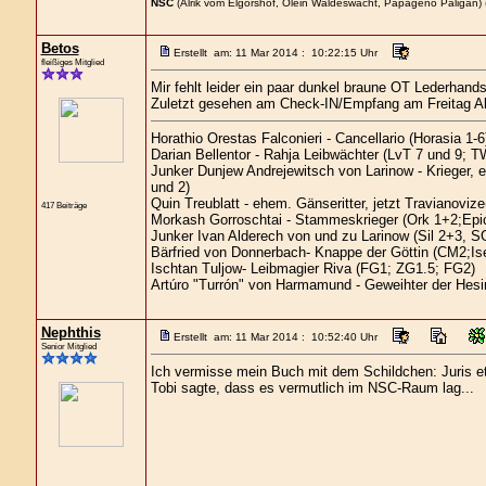
NSC
(Alrik vom Elgorshof, Olein Waldeswacht, Papageno Paligan) 
Betos
Erstellt am: 11 Mar 2014 : 10:22:15 Uhr
fleißiges Mitglied
Mir fehlt leider ein paar dunkel braune OT Lederhan
Zuletzt gesehen am Check-IN/Empfang am Freitag A
Horathio Orestas Falconieri - Cancellario (Horasia 1-6
Darian Bellentor - Rahja Leibwächter (LvT 7 und 9; T
Junker Dunjew Andrejewitsch von Larinow - Krieger,
und 2)
Quin Treublatt - ehem. Gänseritter, jetzt Travianovi
417 Beiträge
Morkash Gorroschtai - Stammeskrieger (Ork 1+2;Epi
Junker Ivan Alderech von und zu Larinow (Sil 2+3, 
Bärfried von Donnerbach- Knappe der Göttin (CM2;Ise
Ischtan Tuljow- Leibmagier Riva (FG1; ZG1.5; FG2)
Artúro "Turrón" von Harmamund - Geweihter der Hes
Nephthis
Erstellt am: 11 Mar 2014 : 10:52:40 Uhr
Senior Mitglied
Ich vermisse mein Buch mit dem Schildchen: Juris et 
Tobi sagte, dass es vermutlich im NSC-Raum lag...