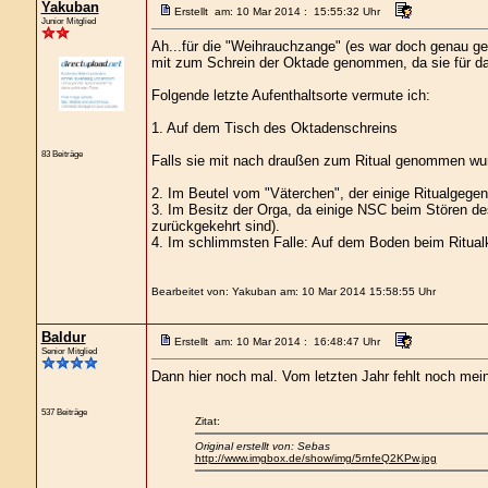
Yakuban
Erstellt am: 10 Mar 2014 : 15:55:32 Uhr
Junior Mitglied
Ah...für die "Weihrauchzange" (es war doch genau gen
mit zum Schrein der Oktade genommen, da sie für das
Folgende letzte Aufenthaltsorte vermute ich:
1. Auf dem Tisch des Oktadenschreins
83 Beiträge
Falls sie mit nach draußen zum Ritual genommen wu
2. Im Beutel vom "Väterchen", der einige Ritualgege
3. Im Besitz der Orga, da einige NSC beim Stören des
zurückgekehrt sind).
4. Im schlimmsten Falle: Auf dem Boden beim Ritualk
Bearbeitet von: Yakuban am: 10 Mar 2014 15:58:55 Uhr
Baldur
Erstellt am: 10 Mar 2014 : 16:48:47 Uhr
Senior Mitglied
Dann hier noch mal. Vom letzten Jahr fehlt noch mein
537 Beiträge
Zitat:
Original erstellt von: Sebas
http://www.imgbox.de/show/img/5rnfeQ2KPw.jpg