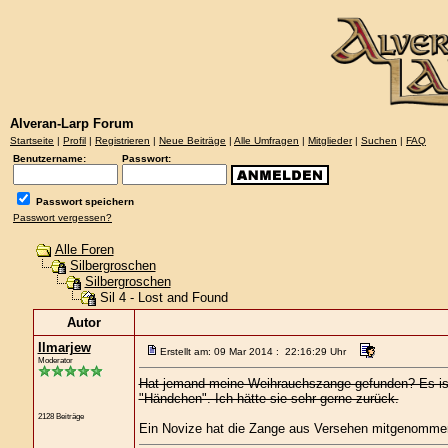
Alveran-Larp Forum
Startseite
|
Profil
|
Registrieren
|
Neue Beiträge
|
Alle Umfragen
|
Mitglieder
|
Suchen
|
FAQ
Benutzername:
Passwort:
Passwort speichern
Passwort vergessen?
Alle Foren
Silbergroschen
Silbergroschen
Sil 4 - Lost and Found
Autor
Ilmarjew
Erstellt am: 09 Mar 2014 : 22:16:29 Uhr
Moderator
Hat jemand meine Weihrauchszange gefunden? Es ist
"Händchen". Ich hätte sie sehr gerne zurück.
2128 Beiträge
Ein Novize hat die Zange aus Versehen mitgenommen. 