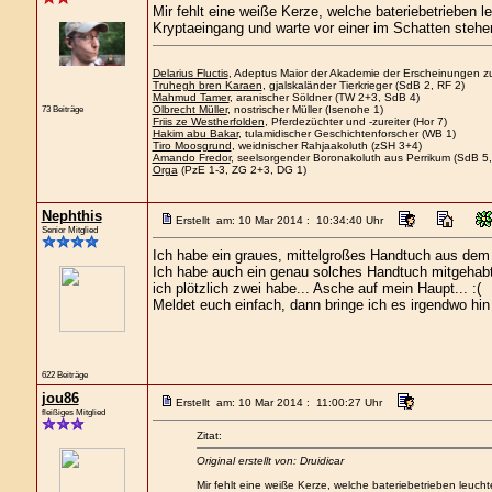
Mir fehlt eine weiße Kerze, welche bateriebetrieben
Kryptaeingang und warte vor einer im Schatten steh
Delarius Fluctis
, Adeptus Maior der Akademie der Erscheinungen zu
Truhegh bren Karaen
, gjalskaländer Tierkrieger (SdB 2, RF 2)
Mahmud Tamer
, aranischer Söldner (TW 2+3, SdB 4)
Olbrecht Müller
, nostrischer Müller (Isenohe 1)
73 Beiträge
Friis ze Westherfolden
, Pferdezüchter und -zureiter (Hor 7)
Hakim abu Bakar
, tulamidischer Geschichtenforscher (WB 1)
Tiro Moosgrund
, weidnischer Rahjaakoluth (zSH 3+4)
Amando Fredor
, seelsorgender Boronakoluth aus Perrikum (SdB 5,
Orga
(PzE 1-3, ZG 2+3, DG 1)
Nephthis
Erstellt am: 10 Mar 2014 : 10:34:40 Uhr
Senior Mitglied
Ich habe ein graues, mittelgroßes Handtuch aus dem 
Ich habe auch ein genau solches Handtuch mitgehabt
ich plötzlich zwei habe... Asche auf mein Haupt... :(
Meldet euch einfach, dann bringe ich es irgendwo hin 
622 Beiträge
jou86
Erstellt am: 10 Mar 2014 : 11:00:27 Uhr
fleißiges Mitglied
Zitat:
Original erstellt von: Druidicar
Mir fehlt eine weiße Kerze, welche bateriebetrieben leu