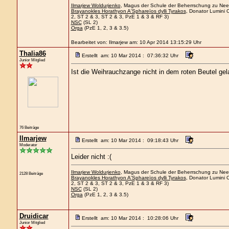
Ilmarjew Woldurjenko
, Magus der Schule der Beherrschung zu Neers
Brayanokles Horathyon A'Sphareïos dylli Tyrakos
, Donator Lumini 
2, ST 2 & 3, ST 2 & 3, PzE 1 & 3 & RF 3)
NSC
(SL 2)
Orga
(PzE 1, 2, 3 & 3.5)
Bearbeitet von: Ilmarjew am: 10 Apr 2014 13:15:29 Uhr
Thalia86
Erstellt am: 10 Mar 2014 : 07:36:32 Uhr
Junior Mitglied
Ist die Weihrauchzange nicht in dem roten Beutel gel
76 Beiträge
Ilmarjew
Erstellt am: 10 Mar 2014 : 09:18:43 Uhr
Moderator
Leider nicht :(
Ilmarjew Woldurjenko
, Magus der Schule der Beherrschung zu Neers
2128 Beiträge
Brayanokles Horathyon A'Sphareïos dylli Tyrakos
, Donator Lumini 
2, ST 2 & 3, ST 2 & 3, PzE 1 & 3 & RF 3)
NSC
(SL 2)
Orga
(PzE 1, 2, 3 & 3.5)
Druidicar
Erstellt am: 10 Mar 2014 : 10:28:06 Uhr
Junior Mitglied