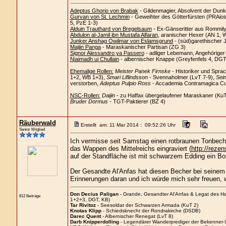
Adeptus Ghorio von Brabak
- Gildenmagier, Absolvent der Dunk
Gurvan von St. Lechmin
- Geweihter des Götterfürsten (PRAios)
5, PzE 1-3)
Alduin Trauthard von Bregelsaum
- Ex-Gänseritter aus Rommil
Abdulon al-Jamil ibn Mustafa Alfaran
, aranischer Hexer (AN 1, 
Junker Anshag Owilmar von Eslamsgrund
- (süd)garethischer 
Maijin Panga
- Maraskanischer Partisan (ZG 3)
Signor Alessandro ya Passero
- adliger Lebemann, Angehörige
Niaimadh ui Chullain
- albernischer Knappe (Greyfenfels 4, DGT
Ehemalige Rollen:
Meister Panek Firnske
- Historiker und Spra
1+2, WB 1+3),
Smari Liflindsson
- Svennaholmer (LvT 7-9),
Sein
verstorben,
Adeptus Pulpio Ross
- Accademia Contramagica Cus
NSC-Rollen:
Daijin
- zu Haffax übergelaufener Maraskaner (Ku
Bruder Dormus
- TGT-Paktierer (BZ 4)
Räuberwald
Erstellt am: 11 Mar 2014 : 09:52:26 Uhr
Senior Mitglied
Ich vermisse seit Samstag einen rotbraunen Tonbecher,
das Wappen des Mittelreichs eingraviert (
http://reze
auf der Standfläche ist mit schwarzem Edding ein Bo
Der Gesandte Al'Anfas hat diesen Becher bei seinem l
Erinnerungen daran und ich würde mich sehr freuen, 
Don Decius Paligan
- Grande, Gesandter Al'Anfas & Legat des H
812 Beiträge
1+2+3, DGT, KB)
Tar Rivitoz
- Seesoldat der Schwarzen Armada (KuT 2)
Knotas Klipp
- Schiedsknecht der Rondrakirche (DSDB)
Darec Quent
- Albernischer Renegat (LvT 8)
Darb Knipperdolling
- Legendärer Wanderprediger der Bekenner-