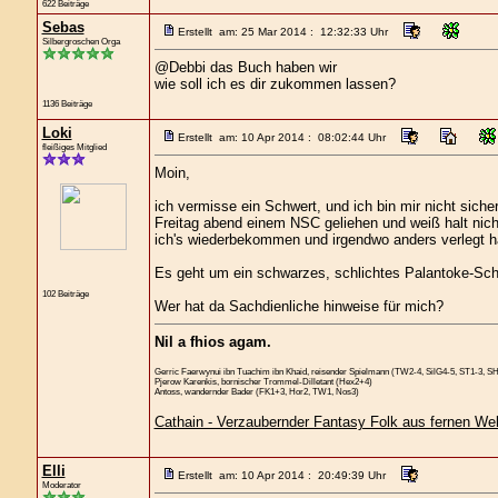
622 Beiträge
Sebas
Erstellt am: 25 Mar 2014 : 12:32:33 Uhr
Silbergroschen Orga
@Debbi das Buch haben wir
wie soll ich es dir zukommen lassen?
1136 Beiträge
Loki
Erstellt am: 10 Apr 2014 : 08:02:44 Uhr
fleißiges Mitglied
Moin,
ich vermisse ein Schwert, und ich bin mir nicht sich
Freitag abend einem NSC geliehen und weiß halt nicht
ich's wiederbekommen und irgendwo anders verlegt h
Es geht um ein schwarzes, schlichtes Palantoke-Schw
102 Beiträge
Wer hat da Sachdienliche hinweise für mich?
Nil a fhios agam.
Gerric Faerwynui ibn Tuachim ibn Khaid, reisender Spielmann (TW2-4, SilG4-5, ST1-3, S
Pjerow Karenkis, bornischer Trommel-Dilletant (Hex2+4)
Antoss, wandernder Bader (FK1+3, Hor2, TW1, Nos3)
Cathain - Verzaubernder Fantasy Folk aus fernen We
Elli
Erstellt am: 10 Apr 2014 : 20:49:39 Uhr
Moderator