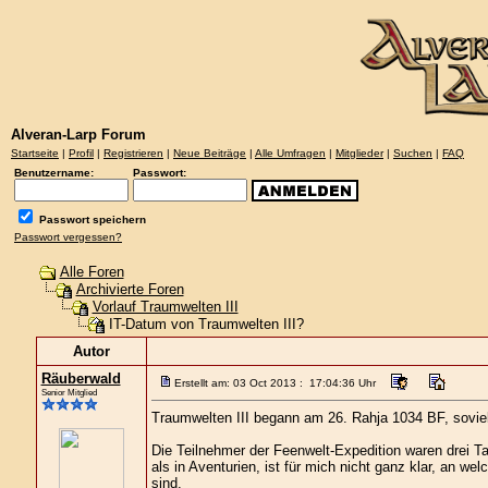
Alveran-Larp Forum
Startseite
|
Profil
|
Registrieren
|
Neue Beiträge
|
Alle Umfragen
|
Mitglieder
|
Suchen
|
FAQ
Benutzername:
Passwort:
Passwort speichern
Passwort vergessen?
Alle Foren
Archivierte Foren
Vorlauf Traumwelten III
IT-Datum von Traumwelten III?
Autor
Räuberwald
Erstellt am: 03 Oct 2013 : 17:04:36 Uhr
Senior Mitglied
Traumwelten III begann am 26. Rahja 1034 BF, soviel
Die Teilnehmer der Feenwelt-Expedition waren drei Ta
als in Aventurien, ist für mich nicht ganz klar, an w
sind.