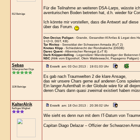
Für die Teilnahme an weiteren DSA-Larps, wüsste ic
aventurischen Boden betreten hat, d.h. wieder für Con
812 Beiträge
Ich könnte mir vorstellen, dass die Antwort auf diese
über das Forum.
Don Decius Paligan
- Grande, Gesandter Al'Anfas & Legat des H
1+2+3, DGT, KB)
Tar Rivitoz
- Seesoldat der Schwarzen Armada (KuT 2)
Knotas Klipp
- Schiedsknecht der Rondrakirche (DSDB)
Darec Quent
- Albernischer Renegat (LvT 8)
Darb Knipperdolling
- Legendärer Wanderprediger der Bekenner-
NSC
(Alrik vom Elgorshof, Olein Waldeswacht, Papageno Paligan) 
Sebas
Erstellt am: 03 Oct 2013 : 19:01:03 Uhr
Silbergroschen Orga
Es gab nach Traumwelten 2 die klare Ansage,
das wir unsere Chars gerne auf anderen Cons spielen
Ein langer Aufenthalt in der Globule wäre für all dieje
1136 Beiträge
deren Chars dann quasi zweimal existiert haben müss
KalterAlrik
Erstellt am: 18 Oct 2013 : 20:36:02 Uhr
fleißiges Mitglied
Wie sieht es denn nun mit dem IT-Datum von Traumwe
Capitan Diago Delazar – Offizier der Schwarzen Arm