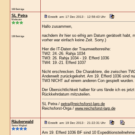
168 Beiträge
SL Petra
Erstellt am: 17 Dec 2013 : 12:58:43 Uhr
Moderator
Hallo zusammen,
nachdem ihr hier so eifrig am Datum gerätselt habt, ma
138 Beiträge
vorher war einfach keine Zeit. Sorry.)
Hier die IT-Daten der Traumweltenreihe:
TW2: 24.-26. Rahja 1034
TW3: 26. Rahja 1034 - 19. Efferd 1036
TW4: 19.-21. Efferd 1037
Nicht erschrecken. Die Charaktere, die zwischen TW
Anderwelt zurückgekehrt. Am 19. Efferd 1036 sind nu
TW3 NICHT auf einem anderen Con gespielt wurden.
Der Übersichtlichkeit halber für uns fände ich es jetz
Rückkehrdatum mitzuteilen.
SL Petra /
petra@reichsforst-larp.de
Reichsforst-Orga /
www.reichsforst-larp.de
Räuberwald
Erstellt am: 19 Dec 2013 : 21:22:31 Uhr
Senior Mitglied
Am 19. Efferd 1036 BF sind 10 Expeditionsteilnehme