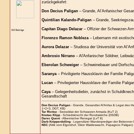
zurückgekehrt:
Don Decius Paligan
– Grande, Al’Anfanischer Gesand
Quintilian Kalando-Paligan
– Grande, Seekriegszau
Capitan Diago Delazar
– Offizier der Schwarzen Arm
812 Beiträge
Fiorenzo Ramon Nobleza
– Lebemann mit exotische
Aurora Delazar
– Studiosa der Universität von Al’A
Ambrosio Nirrano
– Al'Anfanischer Söldner, Leibwä
Eberolan Schweiger
– Schweinebauer und Dorfschulz
Saranya
– Priviligierte Haussklavin der Familie Palig
Lucan
– Privilegierter Haussklave der Familie Paliga
Caya
– Gelegenheitsdiebin, zunächst in Schuldknecht
Gesandtschaft
Don Decius Paligan
- Grande, Gesandter Al'Anfas & Legat des H
1+2+3, DGT, KB)
Tar Rivitoz
- Seesoldat der Schwarzen Armada (KuT 2)
Knotas Klipp
- Schiedsknecht der Rondrakirche (DSDB)
Darec Quent
- Albernischer Renegat (LvT 8)
Darb Knipperdolling
- Legendärer Wanderprediger der Bekenner-
NSC
(Alrik vom Elgorshof, Olein Waldeswacht, Papageno Paligan) 