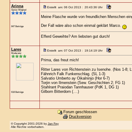
Arinna
Erstellt am: 06 Oct 2013 : 20:43:36 Uhr
Senior Mitglied
Meine Flasche wurde von freundlichen Menschen einge
Der Fall wäre also schon einmal geklärt Marco.
847 Beiträge
Efferd Geweihte? Am liebsten gut durch!
Lares
Erstellt am: 07 Oct 2013 : 19:14:19 Uhr
Moderator
Prima, das freut mich!
Ritter Lares von Richtenstein zu Isenohe. (Nos 1-8; 
Fähnrich Falk Funkenschlag. (SL 1-3)
Salvatio Umberto ay Oikalninjo (Hor 6-7)
Torjin von Ilmenstein (Sew. Geschichten 2; FG 1)
Stahlrant Praiodan Tannhauser (PdK 1, DG 1)
Gilborn Bitterdorn (....)
618 Beiträge
Forum geschlossen
Druckversion
© Copyright 2001-2026 by
Jan Fey
Alle Rechte vorbehalten.