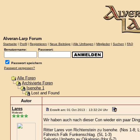
Alveran-Larp Forum
Startseite
|
Profil
|
Registrieren
|
Neue Beiträge
|
Alle Umfragen
|
Mitglieder
|
Suchen
|
FAQ
Benutzername:
Passwort:
Passwort speichern
Passwort vergessen?
Alle Foren
Archivierte Foren
Isenohe 1
Lost and Found
Autor
Lares
Erstellt am: 01 Oct 2013 : 13:32:24 Uhr
Moderator
Wir haben auch nach dieser Con wieder ein paar Dinge 
Ritter Lares von Richtenstein zu Isenohe. (Nos 1-8; 
Fähnrich Falk Funkenschlag. (SL 1-3)
Salvatio Umberto ay Oikalninjo (Hor 6-7)