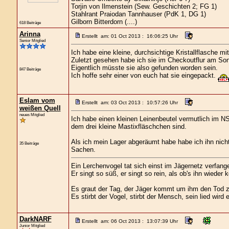
Torjin von Ilmenstein (Sew. Geschichten 2; FG 1)
Stahlrant Praiodan Tannhauser (PdK 1, DG 1)
Gilborn Bitterdorn (....)
618 Beiträge
Arinna
Erstellt am: 01 Oct 2013 : 16:06:25 Uhr
Senior Mitglied
Ich habe eine kleine, durchsichtige Kristallflasche m
Zuletzt gesehen habe ich sie im Checkoutflur am S
Eigentlich müsste sie also gefunden worden sein.
847 Beiträge
Ich hoffe sehr einer von euch hat sie eingepackt.
Eslam vom
Erstellt am: 03 Oct 2013 : 10:57:26 Uhr
weißen Quell
neues Mitglied
Ich habe einen kleinen Leinenbeutel vermutlich im NS
dem drei kleine Mastixfläschchen sind.
Als ich mein Lager abgeräumt habe habe ich ihn nich
35 Beiträge
Sachen.
Ein Lerchenvogel tat sich einst im Jägernetz verfang
Er singt so süß, er singt so rein, als ob's ihn wieder k
Es graut der Tag, der Jäger kommt um ihm den Tod 
Es stirbt der Vogel, stirbt der Mensch, sein lied wird 
DarkNARF
Erstellt am: 06 Oct 2013 : 13:07:39 Uhr
Junior Mitglied