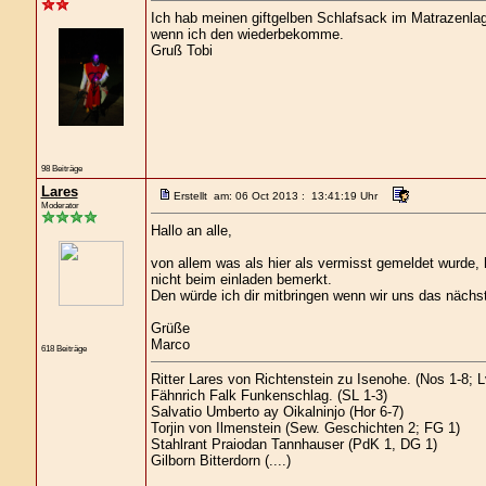
Ich hab meinen giftgelben Schlafsack im Matrazenlage
wenn ich den wiederbekomme.
Gruß Tobi
98 Beiträge
Lares
Erstellt am: 06 Oct 2013 : 13:41:19 Uhr
Moderator
Hallo an alle,
von allem was als hier als vermisst gemeldet wurde,
nicht beim einladen bemerkt.
Den würde ich dir mitbringen wenn wir uns das nächs
Grüße
Marco
618 Beiträge
Ritter Lares von Richtenstein zu Isenohe. (Nos 1-8; 
Fähnrich Falk Funkenschlag. (SL 1-3)
Salvatio Umberto ay Oikalninjo (Hor 6-7)
Torjin von Ilmenstein (Sew. Geschichten 2; FG 1)
Stahlrant Praiodan Tannhauser (PdK 1, DG 1)
Gilborn Bitterdorn (....)