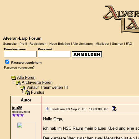
Alveran-Larp Forum
Startseite
|
Profil
|
Registrieren
|
Neue Beiträge
|
Alle Umfragen
|
Mitglieder
|
Suchen
|
FAQ
Benutzername:
Passwort:
Passwort speichern
Passwort vergessen?
Alle Foren
Archivierte Foren
Vorlauf Traumwelten III
Fundus
Autor
jou86
Erstellt am: 09 Sep 2013 : 11:03:08 Uhr
fleißiges Mitglied
Hallo Orga,
ich hab im NSC Raum mein blaues KLeid und eine sch
Der kürzeste Weg zwischen zwei Menschen ist ein L