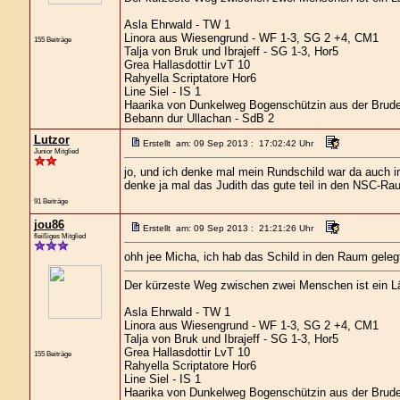
Asla Ehrwald - TW 1
Linora aus Wiesengrund - WF 1-3, SG 2 +4, CM1
155 Beiträge
Talja von Bruk und Ibrajeff - SG 1-3, Hor5
Grea Hallasdottir LvT 10
Rahyella Scriptatore Hor6
Line Siel - IS 1
Haarika von Dunkelweg Bogenschützin aus der Brude
Bebann dur Ullachan - SdB 2
Lutzor
Erstellt am: 09 Sep 2013 : 17:02:42 Uhr
Junior Mitglied
jo, und ich denke mal mein Rundschild war da auch i
denke ja mal das Judith das gute teil in den NSC-Rau
91 Beiträge
jou86
Erstellt am: 09 Sep 2013 : 21:21:26 Uhr
fleißiges Mitglied
ohh jee Micha, ich hab das Schild in den Raum gelegt.
Der kürzeste Weg zwischen zwei Menschen ist ein L
Asla Ehrwald - TW 1
Linora aus Wiesengrund - WF 1-3, SG 2 +4, CM1
Talja von Bruk und Ibrajeff - SG 1-3, Hor5
Grea Hallasdottir LvT 10
155 Beiträge
Rahyella Scriptatore Hor6
Line Siel - IS 1
Haarika von Dunkelweg Bogenschützin aus der Brude