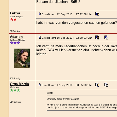
Bebann dur Ullachan - SdB 2
Lutzor
Erstellt am: 12 Sep 2013 : 17:42:39 Uhr
Junior Mitglied
habt ihr was von den vergessenen sachen gefunden? 
91 Beiträge
Adarion
Erstellt am: 16 Sep 2013 : 22:28:03 Uhr
fleißiges Mitglied
Ich vermute mein Lederbändchen ist noch in der Tav
laufen (SG4 will ich versuchen einzurichten) dann w
leisten.
157 Beiträge
Orga Martin
Erstellt am: 17 Sep 2013 : 08:05:08 Uhr
Moderator
Zitat:
Original erstellt von: Lutzor
214 Beiträge
jo, und ich denke mal mein Rundschild war da auch irgen
denke ja mal das Judith das gute teil in den NSC-Raum ge