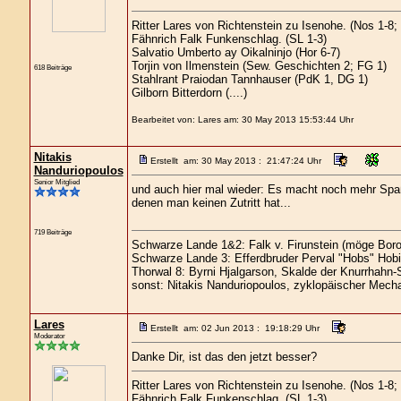
Ritter Lares von Richtenstein zu Isenohe. (Nos 1-8
Fähnrich Falk Funkenschlag. (SL 1-3)
Salvatio Umberto ay Oikalninjo (Hor 6-7)
Torjin von Ilmenstein (Sew. Geschichten 2; FG 1)
618 Beiträge
Stahlrant Praiodan Tannhauser (PdK 1, DG 1)
Gilborn Bitterdorn (....)
Bearbeitet von: Lares am: 30 May 2013 15:53:44 Uhr
Nitakis
Erstellt am: 30 May 2013 : 21:47:24 Uhr
Nanduriopoulos
Senior Mitglied
und auch hier mal wieder: Es macht noch mehr Spaß,
denen man keinen Zutritt hat...
719 Beiträge
Schwarze Lande 1&2: Falk v. Firunstein (möge Boro
Schwarze Lande 3: Efferdbruder Perval "Hobs" Hobi
Thorwal 8: Byrni Hjalgarson, Skalde der Knurrhahn-
sonst: Nitakis Nanduriopoulos, zyklopäischer Mecha
Lares
Erstellt am: 02 Jun 2013 : 19:18:29 Uhr
Moderator
Danke Dir, ist das den jetzt besser?
Ritter Lares von Richtenstein zu Isenohe. (Nos 1-8
Fähnrich Falk Funkenschlag. (SL 1-3)