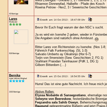
Mika Eisenglut - Orkland 1, 2 / Isenohe 1, 1.5, 1.75
Rhiannon Donnerpfad, Halbelfe - Pfade des Kosch
Rowina Petrow - Hex2, 3 / Sewerische Geschichten
43 Beiträge
Lares
Erstellt am: 14 Oct 2013 : 18:47:09 Uhr
Moderator
Bevor Ihr Euch fragt warum der den NSC´s sucht.
Ja es wird ein Isenohe 2 geben, wieder in Fürstenbe
Die Angaben sind natürlich ohne Armbrust.
Ritter Lares von Richtenstein zu Isenohe. (Nos 1-8
Fähnrich Falk Funkenschlag. (SL 1-3)
618 Beiträge
Salvatio Umberto ay Oikalninjo (Hor 6-7)
Torjin von Ilmenstein (Sew. Geschichten 2; FG 1)
Stahlrant Praiodan Tannhauser (PdK 1, DG 1)
Gilborn Bitterdorn (....)
Bernika
Erstellt am: 15 Oct 2013 : 16:54:55 Uhr
super aktives Mitglied
Hurra! Das ist eine gute Nachricht. Ich freue mich je
Aktive Rollen:
2102 Beiträge
Elyssa Niobalde di Sansegostiano
, ehemalige no
Selwyne von Beereskow
, festenländische Bronnjar
Feqzandra sala Sahib Oswyn
, Beherrschungsmagie
Raugund
gebranntmarkte Büßerin und jetzt Praios-