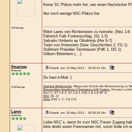
Keine SC Plätze mehr frei, wer einen Nachrücker Plat
Nur noch wenige NSC-Plätze frei.
618 Beiträge
Ritter Lares von Richtenstein zu Isenohe. (Nos 1-8
Fähnrich Falk Funkenschlag. (SL 1-3)
Salvatio Umberto ay Oikalninjo (Hor 6-7)
Torjin von Ilmenstein (Sew. Geschichten 2; FG 1)
Stahlrant Praiodan Tannhauser (PdK 1, DG 1)
Gilborn Bitterdorn (....)
Ilmarjew
Erstellt am: 23 May 2013 : 18:55:01 Uhr
Moderator
Du hast e-Mail :)
Ilmarjew Woldurjenko
, Magus der Schule der Beherrschung zu Nee
2128 Beiträge
Brayanokles Horathyon A'Sphareïos dylli Tyrakos
, Donator Lumini
(KuT 2, ST 2 & 3, ST 2 & 3, PzE 1 & 3 & RF 3)
NSC
(SL 2)
Orga
(PzE 1, 2, 3 & 3.5)
Lares
Erstellt am: 28 May 2013 : 20:58:25 Uhr
Moderator
Liebe NSC´s, wenn ihr zum NSC Forum Zugang haben w
bitte direkt euren Forennamen mit, sonst finde ich 