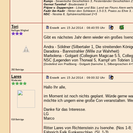
Kumjo
- Sewerische Geschichten 3, Festenländer Geschichten 2, 
Gernot Tannhof
- Bruderzwist 3
Pitjow v. Dappersjen
- Löwe und Bär, Land wo Firuns Atem weht
Fadir ibn Kadir
- Hinter den Schleiern 1.5-3.5, Praios zu Ehre 
NSC
- Nostria 8, Sphärenschlüssel 2+5
Tori
Erstellt am: 15 Jul 2014 : 08:40:55 Uhr
fleißiges Mitglied
Gibt es nächstes Jahr denn wieder ein großes Isen
Andra - Söldner (Silbertaler 1, Die streitenden Kön
Daradora - Bannstrahler (Wille zur Wahrheit)
Marbolena - Golgarit (Collegium Magicae 5.5, Colle
NSC (Legenden von Thorwal 5, Kampf um Tobrien 1
[Godelind von Praßberg - Golgarit (Isenohe 1, Silbergroschen 4+5
282 Beiträge
Lares
Erstellt am: 15 Jul 2014 : 09:00:32 Uhr
Moderator
Hallo Ihr alle,
im Moment ist noch nichts geplant. Würde gerne was
möchte ich ungern eine große Con veranstalten. We
Danke für das Interesse.
LG
Marco
618 Beiträge
Ritter Lares von Richtenstein zu Isenohe. (Nos 1-8
Fähnrich Falk Funkenschlag. (SL 1-3)