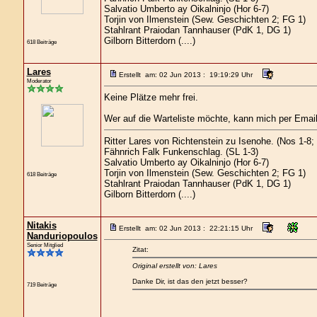
Salvatio Umberto ay Oikalninjo (Hor 6-7)
Torjin von Ilmenstein (Sew. Geschichten 2; FG 1)
Stahlrant Praiodan Tannhauser (PdK 1, DG 1)
Gilborn Bitterdorn (....)
618 Beiträge
Lares
Erstellt am: 02 Jun 2013 : 19:19:29 Uhr
Moderator
Keine Plätze mehr frei.
Wer auf die Warteliste möchte, kann mich per Emai
Ritter Lares von Richtenstein zu Isenohe. (Nos 1-8
Fähnrich Falk Funkenschlag. (SL 1-3)
Salvatio Umberto ay Oikalninjo (Hor 6-7)
Torjin von Ilmenstein (Sew. Geschichten 2; FG 1)
618 Beiträge
Stahlrant Praiodan Tannhauser (PdK 1, DG 1)
Gilborn Bitterdorn (....)
Nitakis
Erstellt am: 02 Jun 2013 : 22:21:15 Uhr
Nanduriopoulos
Senior Mitglied
Zitat:
Original erstellt von: Lares
Danke Dir, ist das den jetzt besser?
719 Beiträge