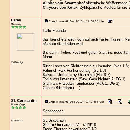
Ailbhe vom Swartenhof
albernische Waffenmagd (
Chryseis von Kutaki
Zyklopäische Medica für die 
Lares
Erstellt am: 09 Dec 2013 : 16:58:50 Uhr
Moderator
Hallo Freunde,
das Isenohe 2 wird noch auf sich warten lassen. Nä
nächste stattfinden wird.
Bis dahin, frohes Fest und guten Start ins neue Jahr
Marco
618 Beiträge
Ritter Lares von Richtenstein zu Isenohe. (Nos 1-8
Fähnrich Falk Funkenschlag. (SL 1-3)
Salvatio Umberto ay Oikalninjo (Hor 6-7)
Torjin von Ilmenstein (Sew. Geschichten 2; FG 1)
Stahlrant Praiodan Tannhauser (PdK 1, DG 1)
Gilborn Bitterdorn (....)
SL Constantin
Erstellt am: 09 Dec 2013 : 17:07:55 Uhr
Orkland-Saga
Schadeeeee
SL Brazoragh
872 Beiträge
Grimm Gunnarson LVT 7/8/9/10
Fredo Ebersen sewerischeG 1/2