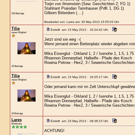
Torjin von Ilmenstein (Sew. Geschichten 2; FG 1)
Stahlrant Praiodan Tannhauser (PdK 1, DG 1)
Gilborn Bitterdorn (....)
618 Beiträge
Bearbeitet von: Lares am: 30 May 2013 15:55:03 Uhr
Tilia
Erstellt am: 15 May 2013 : 16:24:42 Uhr
neues Mitglied
Jetzt sind sie weg :-(
Wenn jemand einen Bettenplatz wieder abgeben möc
Mika Eisenglut - Orkland 1, 2 / Isenohe 1, 1.5, 1.75
Rhiannon Donnerpfad, Halbelfe - Pfade des Kosch
Rowina Petrow - Hex2, 3 / Sewerische Geschichten
43 Beiträge
Tilia
Erstellt am: 15 May 2013 : 16:25:17 Uhr
neues Mitglied
Oder jemand kann mir im Zelt Unterschlupf gewähren
Mika Eisenglut - Orkland 1, 2 / Isenohe 1, 1.5, 1.75
Rhiannon Donnerpfad, Halbelfe - Pfade des Kosch
Rowina Petrow - Hex2, 3 / Sewerische Geschichten
43 Beiträge
Lares
Erstellt am: 23 May 2013 : 08:38:15 Uhr
Moderator
ACHTUNG!