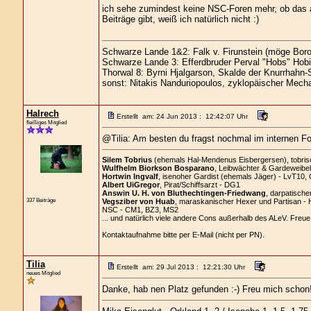
ich sehe zumindest keine NSC-Foren mehr, ob das an
Beiträge gibt, weiß ich natürlich nicht :)
Schwarze Lande 1&2: Falk v. Firunstein (möge Boro
Schwarze Lande 3: Efferdbruder Perval "Hobs" Hobi
Thorwal 8: Byrni Hjalgarson, Skalde der Knurrhahn-
sonst: Nitakis Nanduriopoulos, zyklopäischer Mecha
Halrech
Erstellt am: 24 Jun 2013 : 12:42:07 Uhr
fleißiges Mitglied
@Tilia: Am besten du fragst nochmal im internen F
Silem Tobrius
(ehemals Hal-Mendenus Eisbergersen), tobrisch
Wulfhelm Biorkson Bosparano
, Leibwächter & Gardeweibel
Hortwin Ingvalf
, isenoher Gardist (ehemals Jäger) - LvT10,
Albert UiGregor
, Pirat/Schiffsarzt - DG1
Answin U. H. von Bluthechtingen-Friedwang
, darpatische
337 Beiträge
Vegsziber von Huab
, maraskanischer Hexer und Partisan -
NSC - CM1, BZ3, MS2
... und natürlich viele andere Cons außerhalb des ALeV. Freue
Kontaktaufnahme bitte per E-Mail (nicht per PN).
Tilia
Erstellt am: 29 Jul 2013 : 12:21:30 Uhr
neues Mitglied
Danke, hab nen Platz gefunden :-) Freu mich schon!