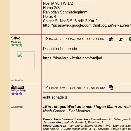
Nos 6/7/8 TW 1/2
Horas 2/3/
Rahjodan Schmiedegrimm
Horas 4
Calgar S. Nos5 SL3 pdk 2 Kut 2
http://picasaweb.google.com/thork.cg/ZuVerkaufen?f
Silvo
Erstellt am: 09 Dec 2013 : 17:14:39 Uhr
Moderator
Das ist sehr schade.
https://dsa-larp.wixsite.com/smijad
441 Beiträge
Jegaan
Erstellt am: 09 Dec 2013 : 19:58:10 Uhr
fleißiges Mitglied
echt schade :(
„Ein ruhiges Wort an einen klugen Mann zu richt
121 Beiträge
Noah Gordon - Der Medicus
Gero v. Hirschfurten-Streitacker
- Finsterkamm 10, Silbergrosch
Jergaan Westphal
- Orklande 1, Weinblatt 1
Ulfgar Ulfgarson
- Isenohe 1, Silbergroschen 4+5, Spur des Blu
Silbertaler 2+3, Sphärenschlüssel 3+(4), Hjalland, Schwert des 