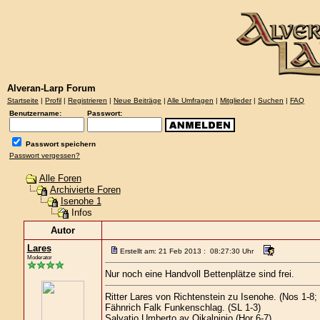
Alveran-Larp Forum
Startseite
|
Profil
|
Registrieren
|
Neue Beiträge
|
Alle Umfragen
|
Mitglieder
|
Suchen
|
FAQ
Benutzername:
Passwort:
Passwort speichern
Passwort vergessen?
Alle Foren
Archivierte Foren
Isenohe 1
Infos
Autor
Lares
Erstellt am: 21 Feb 2013 : 08:27:30 Uhr
Moderator
Nur noch eine Handvoll Bettenplätze sind frei.
Ritter Lares von Richtenstein zu Isenohe. (Nos 1-8
Fähnrich Falk Funkenschlag. (SL 1-3)
Salvatio Umberto ay Oikalninjo (Hor 6-7)