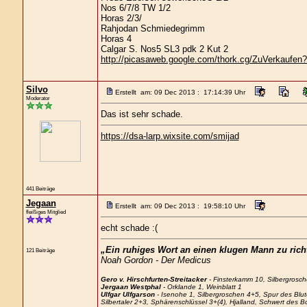
Nos 6/7/8 TW 1/2
Horas 2/3/
Rahjodan Schmiedegrimm
Horas 4
Calgar S. Nos5 SL3 pdk 2 Kut 2
http://picasaweb.google.com/thork.cg/ZuVerkaufen?f
Silvo
Erstellt am: 09 Dec 2013 : 17:14:39 Uhr
Moderator
Das ist sehr schade.
https://dsa-larp.wixsite.com/smijad
441 Beiträge
Jegaan
Erstellt am: 09 Dec 2013 : 19:58:10 Uhr
fleißiges Mitglied
echt schade :(
„Ein ruhiges Wort an einen klugen Mann zu richt
121 Beiträge
Noah Gordon - Der Medicus
Gero v. Hirschfurten-Streitacker
- Finsterkamm 10, Silbergrosch
Jergaan Westphal
- Orklande 1, Weinblatt 1
Ulfgar Ulfgarson
- Isenohe 1, Silbergroschen 4+5, Spur des Blu
Silbertaler 2+3, Sphärenschlüssel 3+(4), Hjalland, Schwert des 