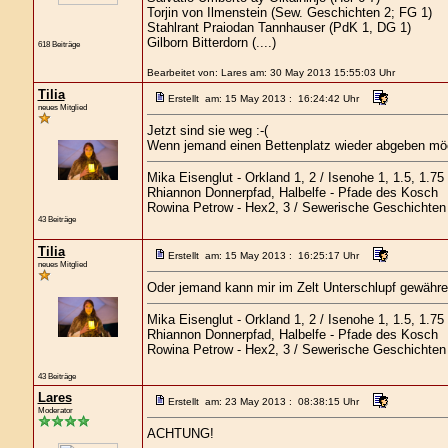
Torjin von Ilmenstein (Sew. Geschichten 2; FG 1)
Stahlrant Praiodan Tannhauser (PdK 1, DG 1)
Gilborn Bitterdorn (....)
618 Beiträge
Bearbeitet von: Lares am: 30 May 2013 15:55:03 Uhr
Tilia
Erstellt am: 15 May 2013 : 16:24:42 Uhr
neues Mitglied
Jetzt sind sie weg :-(
Wenn jemand einen Bettenplatz wieder abgeben möc
Mika Eisenglut - Orkland 1, 2 / Isenohe 1, 1.5, 1.75
Rhiannon Donnerpfad, Halbelfe - Pfade des Kosch
Rowina Petrow - Hex2, 3 / Sewerische Geschichten
43 Beiträge
Tilia
Erstellt am: 15 May 2013 : 16:25:17 Uhr
neues Mitglied
Oder jemand kann mir im Zelt Unterschlupf gewähren
Mika Eisenglut - Orkland 1, 2 / Isenohe 1, 1.5, 1.75
Rhiannon Donnerpfad, Halbelfe - Pfade des Kosch
Rowina Petrow - Hex2, 3 / Sewerische Geschichten
43 Beiträge
Lares
Erstellt am: 23 May 2013 : 08:38:15 Uhr
Moderator
ACHTUNG!