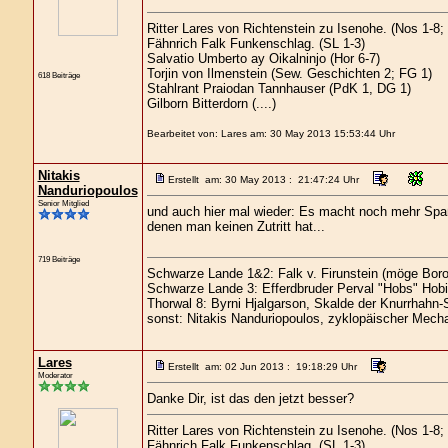
Ritter Lares von Richtenstein zu Isenohe. (Nos 1-8
Fähnrich Falk Funkenschlag. (SL 1-3)
Salvatio Umberto ay Oikalninjo (Hor 6-7)
Torjin von Ilmenstein (Sew. Geschichten 2; FG 1)
618 Beiträge
Stahlrant Praiodan Tannhauser (PdK 1, DG 1)
Gilborn Bitterdorn (....)
Bearbeitet von: Lares am: 30 May 2013 15:53:44 Uhr
Nitakis
Erstellt am: 30 May 2013 : 21:47:24 Uhr
Nanduriopoulos
Senior Mitglied
und auch hier mal wieder: Es macht noch mehr Spaß,
denen man keinen Zutritt hat...
719 Beiträge
Schwarze Lande 1&2: Falk v. Firunstein (möge Boro
Schwarze Lande 3: Efferdbruder Perval "Hobs" Hobi
Thorwal 8: Byrni Hjalgarson, Skalde der Knurrhahn-
sonst: Nitakis Nanduriopoulos, zyklopäischer Mecha
Lares
Erstellt am: 02 Jun 2013 : 19:18:29 Uhr
Moderator
Danke Dir, ist das den jetzt besser?
Ritter Lares von Richtenstein zu Isenohe. (Nos 1-8
Fähnrich Falk Funkenschlag. (SL 1-3)