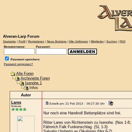
Alveran-Larp Forum
Startseite
|
Profil
|
Registrieren
|
Neue Beiträge
|
Alle Umfragen
|
Mitglieder
|
Suchen
|
FAQ
Benutzername:
Passwort:
Passwort speichern
Passwort vergessen?
Alle Foren
Archivierte Foren
Isenohe 1
Infos
Autor
Lares
Erstellt am: 21 Feb 2013 : 08:27:30 Uhr
Moderator
Nur noch eine Handvoll Bettenplätze sind frei.
Ritter Lares von Richtenstein zu Isenohe. (Nos 1-8
Fähnrich Falk Funkenschlag. (SL 1-3)
Salvatio Umberto ay Oikalninjo (Hor 6-7)