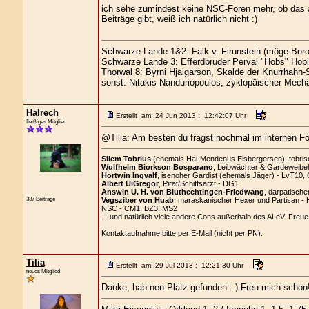
ich sehe zumindest keine NSC-Foren mehr, ob das an
Beiträge gibt, weiß ich natürlich nicht :)
Schwarze Lande 1&2: Falk v. Firunstein (möge Boro
Schwarze Lande 3: Efferdbruder Perval "Hobs" Hobi
Thorwal 8: Byrni Hjalgarson, Skalde der Knurrhahn-
sonst: Nitakis Nanduriopoulos, zyklopäischer Mecha
Halrech
Erstellt am: 24 Jun 2013 : 12:42:07 Uhr
fleißiges Mitglied
@Tilia: Am besten du fragst nochmal im internen F
Silem Tobrius
(ehemals Hal-Mendenus Eisbergersen), tobrisch
Wulfhelm Biorkson Bosparano
, Leibwächter & Gardeweibel
Hortwin Ingvalf
, isenoher Gardist (ehemals Jäger) - LvT10,
Albert UiGregor
, Pirat/Schiffsarzt - DG1
Answin U. H. von Bluthechtingen-Friedwang
, darpatische
337 Beiträge
Vegsziber von Huab
, maraskanischer Hexer und Partisan -
NSC - CM1, BZ3, MS2
... und natürlich viele andere Cons außerhalb des ALeV. Freue
Kontaktaufnahme bitte per E-Mail (nicht per PN).
Tilia
Erstellt am: 29 Jul 2013 : 12:21:30 Uhr
neues Mitglied
Danke, hab nen Platz gefunden :-) Freu mich schon!