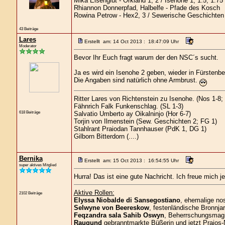
Mika Eisenglut - Orkland 1, 2 / Isenohe 1, 1.5, 1.75
Rhiannon Donnerpfad, Halbelfe - Pfade des Kosch
Rowina Petrow - Hex2, 3 / Sewerische Geschichten
43 Beiträge
Lares
Erstellt am: 14 Oct 2013 : 18:47:09 Uhr
Moderator
Bevor Ihr Euch fragt warum der den NSC´s sucht.
Ja es wird ein Isenohe 2 geben, wieder in Fürstenbe
Die Angaben sind natürlich ohne Armbrust.
Ritter Lares von Richtenstein zu Isenohe. (Nos 1-8
Fähnrich Falk Funkenschlag. (SL 1-3)
618 Beiträge
Salvatio Umberto ay Oikalninjo (Hor 6-7)
Torjin von Ilmenstein (Sew. Geschichten 2; FG 1)
Stahlrant Praiodan Tannhauser (PdK 1, DG 1)
Gilborn Bitterdorn (....)
Bernika
Erstellt am: 15 Oct 2013 : 16:54:55 Uhr
super aktives Mitglied
Hurra! Das ist eine gute Nachricht. Ich freue mich je
Aktive Rollen:
2102 Beiträge
Elyssa Niobalde di Sansegostiano
, ehemalige no
Selwyne von Beereskow
, festenländische Bronnjar
Feqzandra sala Sahib Oswyn
, Beherrschungsmagie
Raugund
gebranntmarkte Büßerin und jetzt Praios-