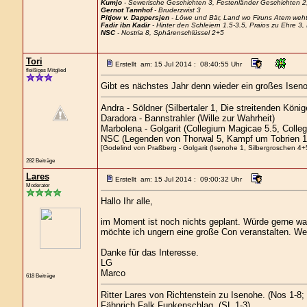
Kumjo
- Sewerische Geschichten 3, Festenländer Geschichten 2, 
Gernot Tannhof
- Bruderzwist 3
Pitjow v. Dappersjen
- Löwe und Bär, Land wo Firuns Atem weht
Fadir ibn Kadir
- Hinter den Schleiern 1.5-3.5, Praios zu Ehre 
NSC
- Nostria 8, Sphärenschlüssel 2+5
Tori
Erstellt am: 15 Jul 2014 : 08:40:55 Uhr
fleißiges Mitglied
Gibt es nächstes Jahr denn wieder ein großes Isen
Andra - Söldner (Silbertaler 1, Die streitenden Kön
Daradora - Bannstrahler (Wille zur Wahrheit)
Marbolena - Golgarit (Collegium Magicae 5.5, Colle
NSC (Legenden von Thorwal 5, Kampf um Tobrien 1
[Godelind von Praßberg - Golgarit (Isenohe 1, Silbergroschen 4+5
282 Beiträge
Lares
Erstellt am: 15 Jul 2014 : 09:00:32 Uhr
Moderator
Hallo Ihr alle,
im Moment ist noch nichts geplant. Würde gerne was
möchte ich ungern eine große Con veranstalten. We
Danke für das Interesse.
LG
Marco
618 Beiträge
Ritter Lares von Richtenstein zu Isenohe. (Nos 1-8
Fähnrich Falk Funkenschlag. (SL 1-3)