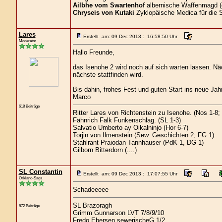
Ailbhe vom Swartenhof
albernische Waffenmagd (
Chryseis von Kutaki
Zyklopäische Medica für die 
Lares
Erstellt am: 09 Dec 2013 : 16:58:50 Uhr
Moderator
Hallo Freunde,
das Isenohe 2 wird noch auf sich warten lassen. Nä
nächste stattfinden wird.
Bis dahin, frohes Fest und guten Start ins neue Jahr
Marco
618 Beiträge
Ritter Lares von Richtenstein zu Isenohe. (Nos 1-8
Fähnrich Falk Funkenschlag. (SL 1-3)
Salvatio Umberto ay Oikalninjo (Hor 6-7)
Torjin von Ilmenstein (Sew. Geschichten 2; FG 1)
Stahlrant Praiodan Tannhauser (PdK 1, DG 1)
Gilborn Bitterdorn (....)
SL Constantin
Erstellt am: 09 Dec 2013 : 17:07:55 Uhr
Orkland-Saga
Schadeeeee
SL Brazoragh
872 Beiträge
Grimm Gunnarson LVT 7/8/9/10
Fredo Ebersen sewerischeG 1/2