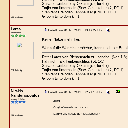
Salvatio Umberto ay Oikalninjo (Hor 6-7)
Torjin von Ilmenstein (Sew. Geschichten 2; FG 1)
Stahlrant Praiodan Tannhauser (PdK 1, DG 1)
Gilborn Bitterdorn (....)
618 Beiträge
Lares
Erstellt am: 02 Jun 2013 : 19:19:29 Uhr
Moderator
Keine Plätze mehr frei.
Wer auf die Warteliste möchte, kann mich per Emai
Ritter Lares von Richtenstein zu Isenohe. (Nos 1-8
Fähnrich Falk Funkenschlag. (SL 1-3)
Salvatio Umberto ay Oikalninjo (Hor 6-7)
Torjin von Ilmenstein (Sew. Geschichten 2; FG 1)
618 Beiträge
Stahlrant Praiodan Tannhauser (PdK 1, DG 1)
Gilborn Bitterdorn (....)
Nitakis
Erstellt am: 02 Jun 2013 : 22:21:15 Uhr
Nanduriopoulos
Senior Mitglied
Zitat:
Original erstellt von: Lares
Danke Dir, ist das den jetzt besser?
719 Beiträge