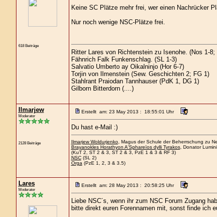
Keine SC Plätze mehr frei, wer einen Nachrücker Plat
Nur noch wenige NSC-Plätze frei.
618 Beiträge
Ritter Lares von Richtenstein zu Isenohe. (Nos 1-8
Fähnrich Falk Funkenschlag. (SL 1-3)
Salvatio Umberto ay Oikalninjo (Hor 6-7)
Torjin von Ilmenstein (Sew. Geschichten 2; FG 1)
Stahlrant Praiodan Tannhauser (PdK 1, DG 1)
Gilborn Bitterdorn (....)
Ilmarjew
Erstellt am: 23 May 2013 : 18:55:01 Uhr
Moderator
Du hast e-Mail :)
Ilmarjew Woldurjenko
, Magus der Schule der Beherrschung zu Nee
2128 Beiträge
Brayanokles Horathyon A'Sphareïos dylli Tyrakos
, Donator Lumini
(KuT 2, ST 2 & 3, ST 2 & 3, PzE 1 & 3 & RF 3)
NSC
(SL 2)
Orga
(PzE 1, 2, 3 & 3.5)
Lares
Erstellt am: 28 May 2013 : 20:58:25 Uhr
Moderator
Liebe NSC´s, wenn ihr zum NSC Forum Zugang haben w
bitte direkt euren Forennamen mit, sonst finde ich 