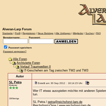
Alveran-Larp Forum
Startseite
|
Profil
|
Registrieren
|
Neue Beiträge
|
Alle Umfragen
|
Mitglieder
|
Suchen
|
FAQ
Benutzername:
Passwort:
Passwort speichern
Passwort vergessen?
Alle Foren
Archivierte Foren
Vorlauf Traumwelten II
IT-Geschehen am Tag zwischen TW2 und TW3
Autor
SL Petra
Erstellt am: 30 Sep 2012 : 18:14:15 Uhr
Moderator
Wer IT etwas ausspielen möchte mit anderen Spiel
tun.
138 Beiträge
SL Petra /
petra@reichsforst-larp.de
Reichsforst-Orga /
www.reichsforst-larp.de