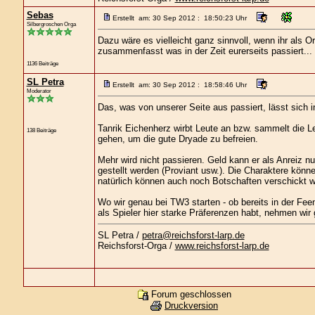
Sebas
Erstellt am: 30 Sep 2012 : 18:50:23 Uhr
Silbergroschen Orga
Dazu wäre es vielleicht ganz sinnvoll, wenn ihr als O
zusammenfasst was in der Zeit eurerseits passiert...
1136 Beiträge
SL Petra
Erstellt am: 30 Sep 2012 : 18:58:46 Uhr
Moderator
Das, was von unserer Seite aus passiert, lässt sich i
Tanrik Eichenherz wirbt Leute an bzw. sammelt die Le
138 Beiträge
gehen, um die gute Dryade zu befreien.
Mehr wird nicht passieren. Geld kann er als Anrei
gestellt werden (Proviant usw.). Die Charaktere kön
natürlich können auch noch Botschaften verschickt 
Wo wir genau bei TW3 starten - ob bereits in der Feen
als Spieler hier starke Präferenzen habt, nehmen wir
SL Petra /
petra@reichsforst-larp.de
Reichsforst-Orga /
www.reichsforst-larp.de
Forum geschlossen
Druckversion