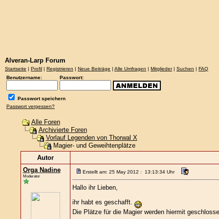
Alveran-Larp Forum
Startseite
|
Profil
|
Registrieren
|
Neue Beiträge
|
Alle Umfragen
|
Mitglieder
|
Suchen
|
FAQ
Benutzername:
Passwort:
Passwort speichern
Passwort vergessen?
Alle Foren
Archivierte Foren
Vorlauf Legenden von Thorwal X
Magier- und Geweihtenplätze
Autor
Orga Nadine
Erstellt am: 25 May 2012 : 13:13:34 Uhr
Moderator
Hallo ihr Lieben,
ihr habt es geschafft.
Die Plätze für die Magier werden hiermit geschlosse