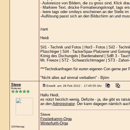
- Autoresize von Bildern, die zu gross sind, Klick dra
- Markiere Text, drücke Formatierungsknopf, tags e
- leere tags oder smileys erscheinen an der Stelle im
-Auflösung passt sich an den Bildschirm an und muss
/rant
Heidi
Sil1 - Technik und Fotos | Hor3 - Fotos | Sil2 - Techn
Plüschtiger | Sil4 - TackerSpax-Platzierer und Gotong
König des Dschungels | Bardenabend | SdB 3 - Tauchb
Mr. Freeze | ST2 - Schwarzlichtmagier | ST3 - Zahor
***Technikanfragen für euren eigenen Con gerne per F
"Nicht alles auf einmal verballern" - Björn
Steve
Erstellt am: 28 Feb 2012 : 17:45:55 Uhr
Moderator
Hallo Heidi,
es nützt herzlich wenig, Defizite - ja, die gibt es tat
an den
Administrator
. Der kann dagegen nämlich auch
Steve
Finsterkamm-Orga
Winterfurth-Orga
1243 Beiträge