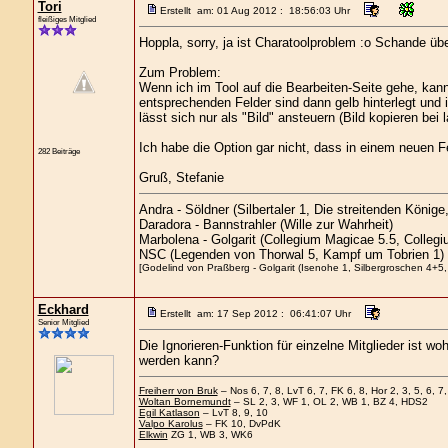
Tori
Erstellt am: 01 Aug 2012 : 18:56:03 Uhr
fleißiges Mitglied
Hoppla, sorry, ja ist Charatoolproblem :o Schande üb
Zum Problem:
Wenn ich im Tool auf die Bearbeiten-Seite gehe, kan
entsprechenden Felder sind dann gelb hinterlegt und 
lässt sich nur als "Bild" ansteuern (Bild kopieren bei
Ich habe die Option gar nicht, dass in einem neuen Fe
282 Beiträge
Gruß, Stefanie
Andra - Söldner (Silbertaler 1, Die streitenden König
Daradora - Bannstrahler (Wille zur Wahrheit)
Marbolena - Golgarit (Collegium Magicae 5.5, Colleg
NSC (Legenden von Thorwal 5, Kampf um Tobrien 1)
[Godelind von Praßberg - Golgarit (Isenohe 1, Silbergroschen 4+5, 
Eckhard
Erstellt am: 17 Sep 2012 : 06:41:07 Uhr
Senior Mitglied
Die Ignorieren-Funktion für einzelne Mitglieder ist w
werden kann?
Freiherr von Bruk
– Nos 6, 7, 8, LvT 6, 7, FK 6, 8, Hor 2, 3, 5, 6, 7,
Woltan Bornemundt
– SL 2, 3, WF 1, OL 2, WB 1, BZ 4, HDS2
Egil Katlason
– LvT 8, 9, 10
Valpo Karolus
– FK 10, DvPdK
Elkwin
ZG 1, WB 3, WK6