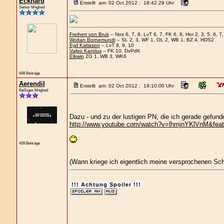
Eckhard
Erstellt am: 02 Oct 2012 : 18:42:29 Uhr
Senior Mitglied
Freiherr von Bruk
– Nos 6, 7, 8, LvT 6, 7, FK 6, 8, Hor 2, 3, 5, 6, 7,
Woltan Bornemundt
– SL 2, 3, WF 1, OL 2, WB 1, BZ 4, HDS2
Egil Katlason
– LvT 8, 9, 10
Valpo Karolus
– FK 10, DvPdK
Elkwin
ZG 1, WB 3, WK6
648 Beiträge
Aerendil
Erstellt am: 02 Oct 2012 : 19:10:00 Uhr
fleißiges Mitglied
Dazu - und zu der lustigen PN, die ich gerade gefund
http://www.youtube.com/watch?v=lhmjnYKlVnM&feat
428 Beiträge
(Wann kriege ich eigentlich meine versprochenen Sch
!!! Achtung Spoiler !!!