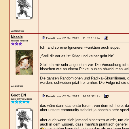
2038 Beiträge
Nessie
Erstellt am: 02 Oct 2012 : 11:02:18 Uhr
fleißiges Mitglied
Ich fänd so eine Ignorieren-Funktion auch super.
„Stell dir vor es ist Krieg und keiner geht hin“
Stell ich mir sehr angenehm vor. Die Versuchung ist 
bisschen wie an einem Pickel puhlen obwohl man wei
Die ganzen Randomionen und Radikal-Skurrillionen, di
wurden, schweben jetzt frei umher. Die Folge ist die 
271 Beiträge
Goot EN
Erstellt am: 02 Oct 2012 : 16:03:32 Uhr
super aktives Mitglied
das wäre dann das erste forum, von dem ich höre, das
aber unsere community scheint ja ohnehin sehr spezi
aber auch wenn sich jemand hinsetzen würde, um eine
auch in dem wissen, dass man/ich praktisch generell 
) verzichten kann (ich nehme das als weiteren bew