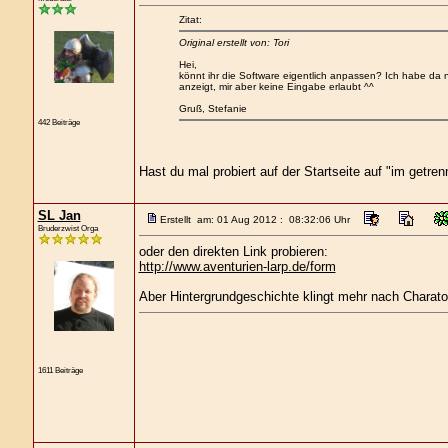
Zitat:
Original erstellt von: Tori
Hei,
könnt ihr die Software eigentlich anpassen? Ich habe da 
anzeigt, mir aber keine Eingabe erlaubt ^^
Gruß, Stefanie
442 Beiträge
Hast du mal probiert auf der Startseite auf "im getre
SL Jan
Erstellt am: 01 Aug 2012 : 08:32:06 Uhr
Bruderzwist Orga
oder den direkten Link probieren:
http://www.aventurien-larp.de/form
Aber Hintergrundgeschichte klingt mehr nach Charatoo
1611 Beiträge