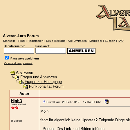
Alveran-Larp Forum
Startseite
|
Profil
|
Registrieren
|
Neue Beiträge
|
Alle Umfragen
|
Mitglieder
|
Suchen
|
FAQ
Benutzername:
Passwort:
Passwort speichern
Passwort vergessen?
Alle Foren
Fragen und Antworten
Fragen zur Homepage
Funktionalität Forum
Autor
HighD
Erstellt am: 28 Feb 2012 : 17:04:31 Uhr
Junior Mitglied
Moin,
fahrt ihr eigentlich keine Updates? Folgende Dinge 
65 Beiträge
- Popups fürs Link- und Bildereinfügen