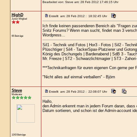
Bearbeitet von: Steve am: 28 Feb 2012 17:46:15 Uhr
HighD
Erstellt am: 28 Feb 2012 : 18:32:45 Uhr
Junior Mitglied
Ich finde keinen passenderen Bereich als "Fragen z
Snitz Forums? Wenn man sucht, findet man 3 verschi
Wordpress...
65 Beiträge
Sil1 - Technik und Fotos | Hor3 - Fotos | Sil2 - Techn
Plüschtiger | Sil4 - TackerSpax-Platzierer und Gotong
König des Dschungels | Bardenabend | SdB 3 - Tauchb
Mr. Freeze | ST2 - Schwarzlichtmagier | ST3 - Zahor
***Technikanfragen für euren eigenen Con gerne per F
"Nicht alles auf einmal verballern" - Björn
Steve
Erstellt am: 28 Feb 2012 : 22:08:07 Uhr
Moderator
Hallo,
den Admin erkennt man in jedem Forum daran, dass es d
Datum sortieren, und schon ist der Admin-account iden
1243 Beiträge