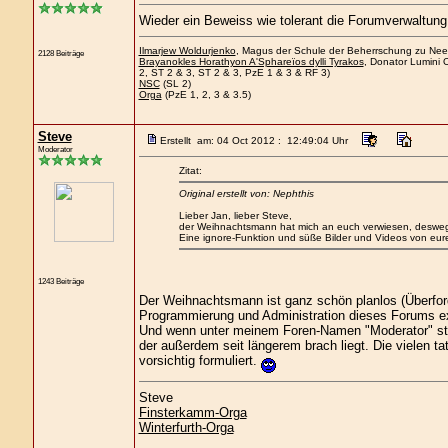
Wieder ein Beweiss wie tolerant die Forumverwaltung e
Ilmarjew Woldurjenko
, Magus der Schule der Beherrschung zu Neers
2128 Beiträge
Brayanokles Horathyon A'Sphareïos dylli Tyrakos
, Donator Lumini 
2, ST 2 & 3, ST 2 & 3, PzE 1 & 3 & RF 3)
NSC
(SL 2)
Orga
(PzE 1, 2, 3 & 3.5)
Steve
Erstellt am: 04 Oct 2012 : 12:49:04 Uhr
Moderator
Zitat:
Original erstellt von: Nephthis
Lieber Jan, lieber Steve,
der Weihnachtsmann hat mich an euch verwiesen, desweg
Eine ignore-Funktion und süße Bilder und Videos von eur
1243 Beiträge
Der Weihnachtsmann ist ganz schön planlos (Überforde
Programmierung und Administration dieses Forums e
Und wenn unter meinem Foren-Namen "Moderator" steht
der außerdem seit längerem brach liegt. Die vielen t
vorsichtig formuliert.
Steve
Finsterkamm-Orga
Winterfurth-Orga