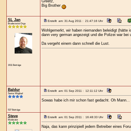
Greetz,
Big Brother
SL Jan
Erstellt am: 31 Aug 2011 : 21:47:16 Uhr
Bruderzwist Orga
Wohlgemerkt, wir haben niemanden beleidigt (hätte ic
dann very german angezeigt und die Polizei war bei 
Da vergeht einem dann schnell die Lust.
1611 Beiträge
Baldur
Erstellt am: 01 Sep 2011 : 12:11:12 Uhr
Senior Mitglied
Sowas habe ich mir schon fast gedacht. Oh Mann... L
537 Beiträge
Steve
Erstellt am: 01 Sep 2011 : 16:48:33 Uhr
Moderator
Naja, das kann prinzipiell jedem Betreiber eines Fo