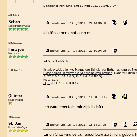
Bearbeitet von: Silvo am: 17 Aug 2011 22:29:39 Uhr
441 Beiträge
Sebas
Erstellt am: 17 Aug 2011 : 21:44:06 Uhr
Silbergroschen Orga
ich fände nen chat auch gut
1136 Beiträge
Ilmarjew
Erstellt am: 17 Aug 2011 : 22:26:54 Uhr
Moderator
Und ich auch.
Ilmarjew Woldurjenko
, Magus der Schule der Beherrschung zu Neer
2128 Beiträge
Brayanokles Horathyon A'Sphareïos dylli Tyrakos
, Donator Lumini 
2, ST 2 & 3, ST 2 & 3, PzE 1 & 3 & RF 3)
NSC
(SL 2)
Orga
(PzE 1, 2, 3 & 3.5)
Quintar
Erstellt am: 18 Aug 2011 : 11:19:38 Uhr
neues Mitglied
Ich wäre ebenfalls prinzipiell dafür!
48 Beiträge
SL Jan
Erstellt am: 18 Aug 2011 : 13:14:37 Uhr
Bruderzwist Orga
Einen Chat wird es auf absehbare Zeit nicht geben. Is