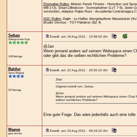
Ehemalige Rollen:
Meister Panek Firnske
- Historiker und Spra
WB 1+3),
Smari Liflindsson
- Svennaholmer (LvT 7-9),
Seine Gn
verstorben,
Adeptus Pulpio Ross
- Accademia Contramagica Cus
NSC-Rollen:
Daijin
- zu Haffax übergelaufener Maraskaner (Ku
Bruder Dormus
- TGT-Paktierer (BZ 4)
Sebas
Erstellt am: 18 Aug 2011 : 13:58:43 Uhr
Silbergroschen Orga
@Jan
Wenn jemand anders auf seinem Webspace einen Chat 
oder gibt das die selben rechtlichen Probleme?
1136 Beiträge
Baldur
Erstellt am: 22 Aug 2011 : 20:50:14 Uhr
Senior Mitglied
Zitat:
Original erstellt von: Sebas
537 Beiträge
@Jan
Wenn jemand anders auf seinem Webspace einen Chat für 
selben rechtlichen Probleme?
Eine gute Frage. Das wäre jedenfalls auch eine toll
Maeve
Erstellt am: 23 Aug 2011 : 09:16:24 Uhr
ganz neu hier