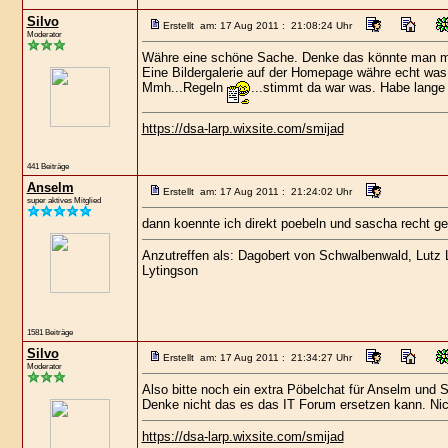
Silvo
Erstellt am: 17 Aug 2011 : 21:08:24 Uhr
Moderator
Währe eine schöne Sache. Denke das könnte man m
Eine Bildergalerie auf der Homepage währe echt was
Mmh...Regeln
...stimmt da war was. Habe lange
https://dsa-larp.wixsite.com/smijad
441 Beiträge
Anselm
Erstellt am: 17 Aug 2011 : 21:24:02 Uhr
super aktives Mitglied
dann koennte ich direkt poebeln und sascha recht g
Anzutreffen als: Dagobert von Schwalbenwald, Lutz Lo
Lytingson
1581 Beiträge
Silvo
Erstellt am: 17 Aug 2011 : 21:34:27 Uhr
Moderator
Also bitte noch ein extra Pöbelchat für Anselm und S
Denke nicht das es das IT Forum ersetzen kann. Nich
https://dsa-larp.wixsite.com/smijad