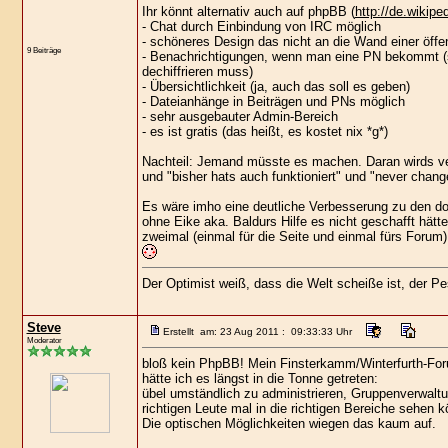
Ihr könnt alternativ auch auf phpBB (
http://de.wikipe
- Chat durch Einbindung von IRC möglich
- schöneres Design das nicht an die Wand einer öffen
9 Beiträge
- Benachrichtigungen, wenn man eine PN bekommt (s
dechiffrieren muss)
- Übersichtlichkeit (ja, auch das soll es geben)
- Dateianhänge in Beiträgen und PNs möglich
- sehr ausgebauter Admin-Bereich
- es ist gratis (das heißt, es kostet nix *g*)
Nachteil: Jemand müsste es machen. Daran wirds ver
und "bisher hats auch funktioniert" und "never chang
Es wäre imho eine deutliche Verbesserung zu den doc
ohne Eike aka. Baldurs Hilfe es nicht geschafft hät
zweimal (einmal für die Seite und einmal fürs Foru
Der Optimist weiß, dass die Welt scheiße ist, der 
Steve
Erstellt am: 23 Aug 2011 : 09:33:33 Uhr
Moderator
bloß kein PhpBB! Mein Finsterkamm/Winterfurth-Forum
hätte ich es längst in die Tonne getreten:
übel umständlich zu administrieren, Gruppenverwaltu
richtigen Leute mal in die richtigen Bereiche sehen k
Die optischen Möglichkeiten wiegen das kaum auf.