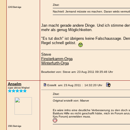
Zitat:
1243 Beiträge
Nachteil: Jemand müsste es machen. Daran wirds vermutli
Jan macht gerade andere Dinge. Und ich stimme dem
mehr als genug Möglichkeiten.
"Es tut doch" ist übrigens keine Falschaussage. Denn
Regel schnell gelöst.
Steve
Finsterkamm-Orga
Winterfurth-Orga
Bearbeitet von: Steve am: 23 Aug 2011 09:35:46 Uhr
Anselm
Erstellt am: 23 Aug 2011 : 14:32:20 Uhr
super aktives Mitglied
Zitat:
Original erstellt von: Maeve
Es wäre imho eine deutliche Verbesserung zu den doch se
Baldurs Hilfe es nicht geschafft hätte, mich im Forum anz
fürs Forum) anmelden muss.
1581 Beiträge