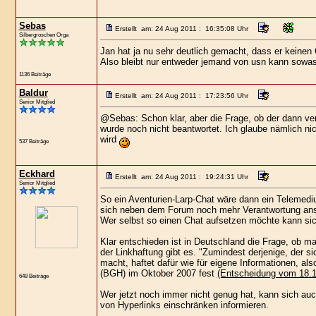
Sebas
Erstellt am: 24 Aug 2011 : 16:35:08 Uhr
Silbergroschen Orga
Jan hat ja nu sehr deutlich gemacht, dass er keinen C
Also bleibt nur entweder jemand von usn kann sowas 
1136 Beiträge
Baldur
Erstellt am: 24 Aug 2011 : 17:23:56 Uhr
Senior Mitglied
@Sebas: Schon klar, aber die Frage, ob der dann ver
wurde noch nicht beantwortet. Ich glaube nämlich ni
wird
537 Beiträge
Eckhard
Erstellt am: 24 Aug 2011 : 19:24:31 Uhr
Senior Mitglied
So ein Aventurien-Larp-Chat wäre dann ein Telemed
sich neben dem Forum noch mehr Verantwortung ans
Wer selbst so einen Chat aufsetzen möchte kann si
Klar entschieden ist in Deutschland die Frage, ob ma
der Linkhaftung gibt es. "Zumindest derjenige, der si
macht, haftet dafür wie für eigene Informationen, al
(BGH) im Oktober 2007 fest
(Entscheidung vom 18.10
648 Beiträge
Wer jetzt noch immer nicht genug hat, kann sich au
von Hyperlinks einschränken informieren.