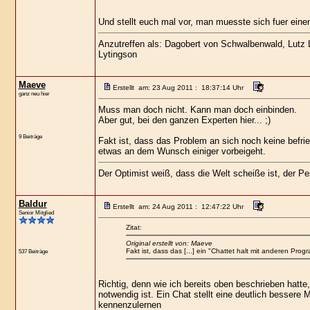
Und stellt euch mal vor, man muesste sich fuer einen
Anzutreffen als: Dagobert von Schwalbenwald, Lutz Lo
Lytingson
Maeve
Erstellt am: 23 Aug 2011 : 18:37:14 Uhr
ganz neu hier
Muss man doch nicht. Kann man doch einbinden.
Aber gut, bei den ganzen Experten hier... ;)
9 Beiträge
Fakt ist, dass das Problem an sich noch keine befr
etwas an dem Wunsch einiger vorbeigeht.
Der Optimist weiß, dass die Welt scheiße ist, der 
Baldur
Erstellt am: 24 Aug 2011 : 12:47:22 Uhr
Senior Mitglied
Zitat:
Original erstellt von: Maeve
Fakt ist, dass das [...] ein "Chattet halt mit anderen P
537 Beiträge
Richtig, denn wie ich bereits oben beschrieben hat
notwendig ist. Ein Chat stellt eine deutlich bessere
kennenzulernen