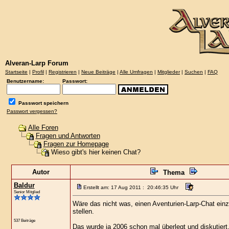
Alveran-Larp Forum
Startseite
|
Profil
|
Registrieren
|
Neue Beiträge
|
Alle Umfragen
|
Mitglieder
|
Suchen
|
FAQ
Benutzername:
Passwort:
Passwort speichern
Passwort vergessen?
Alle Foren
Fragen und Antworten
Fragen zur Homepage
Wieso gibt's hier keinen Chat?
Autor
Thema
Baldur
Erstellt am: 17 Aug 2011 : 20:46:35 Uhr
Senior Mitglied
Wäre das nicht was, einen Aventurien-Larp-Chat einz
stellen.
537 Beiträge
Das wurde ja 2006 schon mal überlegt und diskutiert,