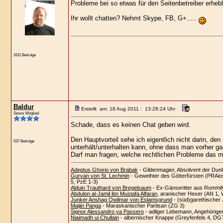
Probleme bei so etwas für den Seitenbetreiber erhebl
Ihr wollt chatten? Nehmt Skype, FB, G+.....
1611 Beiträge
Baldur
Erstellt am: 18 Aug 2011 : 13:28:24 Uhr
Senior Mitglied
Schade, dass es keinen Chat geben wird.
Den Hauptvorteil sehe ich eigentlich nicht darin, de
537 Beiträge
unterhält/unterhalten kann, ohne dass man vorher ga
Darf man fragen, welche rechtlichen Probleme das mi
Adeptus Ghorio von Brabak
- Gildenmagier, Absolvent der Dunk
Gurvan von St. Lechmin
- Geweihter des Götterfürsten (PRAios)
5, PzE 1-3)
Alduin Trauthard von Bregelsaum
- Ex-Gänseritter aus Rommil
Abdulon al-Jamil ibn Mustafa Alfaran
, aranischer Hexer (AN 1,
Junker Anshag Owilmar von Eslamsgrund
- (süd)garethischer
Maijin Panga
- Maraskanischer Partisan (ZG 3)
Signor Alessandro ya Passero
- adliger Lebemann, Angehörige
Niaimadh ui Chullain
- albernischer Knappe (Greyfenfels 4, DG