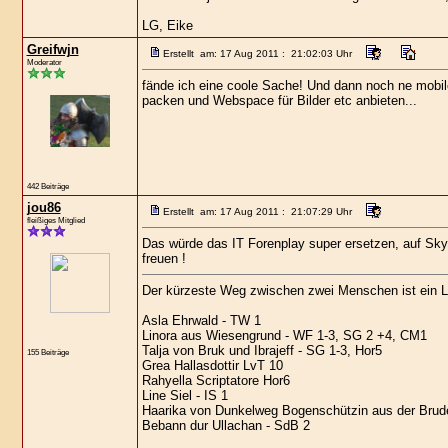
LG, Eike
Greifwjn
Erstellt am: 17 Aug 2011 : 21:02:03 Uhr
Moderator
fände ich eine coole Sache! Und dann noch ne mobilev
packen und Webspace für Bilder etc anbieten...
442 Beiträge
jou86
Erstellt am: 17 Aug 2011 : 21:07:29 Uhr
fleißiges Mitglied
Das würde das IT Forenplay super ersetzen, auf Sky
freuen !
Der kürzeste Weg zwischen zwei Menschen ist ein L
Asla Ehrwald - TW 1
Linora aus Wiesengrund - WF 1-3, SG 2 +4, CM1
Talja von Bruk und Ibrajeff - SG 1-3, Hor5
155 Beiträge
Grea Hallasdottir LvT 10
Rahyella Scriptatore Hor6
Line Siel - IS 1
Haarika von Dunkelweg Bogenschützin aus der Brude
Bebann dur Ullachan - SdB 2