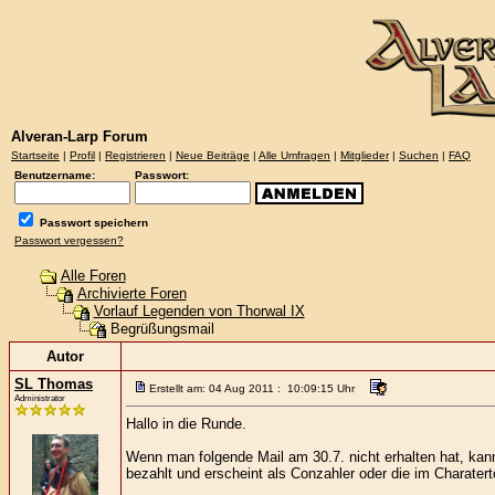
Alveran-Larp Forum
Startseite
|
Profil
|
Registrieren
|
Neue Beiträge
|
Alle Umfragen
|
Mitglieder
|
Suchen
|
FAQ
Benutzername:
Passwort:
Passwort speichern
Passwort vergessen?
Alle Foren
Archivierte Foren
Vorlauf Legenden von Thorwal IX
Begrüßungsmail
Autor
SL Thomas
Erstellt am: 04 Aug 2011 : 10:09:15 Uhr
Administrator
Hallo in die Runde.
Wenn man folgende Mail am 30.7. nicht erhalten hat, ka
bezahlt und erscheint als Conzahler oder die im Charater