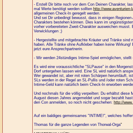
- Erstell Dir bitte noch vor dem Con Deinen Charakter, la
mal Werte benötigt werden sollten
http://www.aventurien-l
allgemeinen Check-In geregelt werden.
Und sei Dir unbedingt bewusst, dass in einigen Regionen 
Charakters bestehen können. Dies kann im ungünstigsten F
vorher vorbereiteten Zweit-Charakter ausweichen musst. 
Verwicklungen ;)
- Hergestellte und mitgebrachte Kräuter und Tränke sind
haben. Alle Tränke ohne Aufkleber haben keine Wirkung! Bi
jetzt eure Ansprechpartnerin.
- Wir werden 24stündiges Intime-Spiel ermöglichen, stellt 
Es wird eine voraussichtliche "SLPause" in den Morgens
Dorf untergehen lassen wird. Eine SL wird natürlich anspr
Wer gewandet ist, aber mit roten Schärpen herumläuft, is
SLs werden in der Regel an SL-Pullis und /oder roten Sch
Intime-Geld kann natürlich beim Check-In erworben werde
Und nochmals für die völlig verpeilten: Du erhältst diese
August diesen Jahres angemeldet und sogar bezahlt hast. 
den Con anmelden, so noch nicht geschehen:
http://www.
Auf ein baldiges gemeinsames "INTIME!", welches hoffentl
Thomas für die ganze Legenden von Thorwal-Orga
"