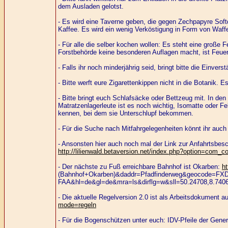
dem Ausladen gelotst.
- Es wird eine Taverne geben, die gegen Zechpapyre Sof
Kaffee. Es wird ein wenig Verköstigung in Form von Wa
- Für alle die selber kochen wollen: Es steht eine große 
Forstbehörde keine besonderen Auflagen macht, ist Feuer 
- Falls ihr noch minderjährig seid, bringt bitte die Einve
- Bitte werft eure Zigarettenkippen nicht in die Botanik.
- Bitte bringt euch Schlafsäcke oder Bettzeug mit. In den
Matratzenlagerleute ist es noch wichtig, Isomatte oder Fe
kennen, bei dem sie Unterschlupf bekommen.
- Für die Suche nach Mitfahrgelegenheiten könnt ihr auc
- Ansonsten hier auch noch mal der Link zur Anfahrtsbes
http://lilienwald.betaversion.net/index.php?option=com
- Der nächste zu Fuß erreichbare Bahnhof ist Okarben:
h
(Bahnhof+Okarben)&daddr=Pfadfinderweg&geocode=F
FAA&hl=de&gl=de&mra=ls&dirflg=w&sll=50.24708,8.74
- Die aktuelle Regelversion 2.0 ist als Arbeitsdokument
mode=regeln
- Für die Bogenschützen unter euch: IDV-Pfeile der Genera