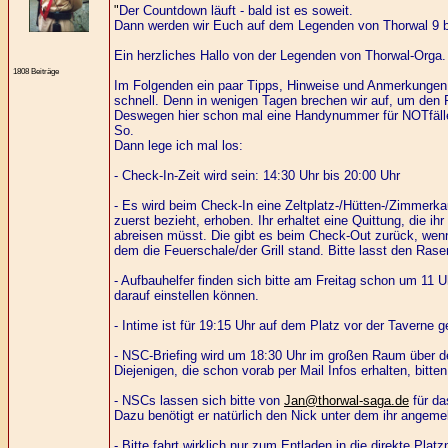
"
Der Countdown läuft - bald ist es soweit.
Dann werden wir Euch auf dem Legenden von Thorwal 9 b
Ein herzliches Hallo von der Legenden von Thorwal-Orga.
1808 Beiträge
Im Folgenden ein paar Tipps, Hinweise und Anmerkungen z
schnell. Denn in wenigen Tagen brechen wir auf, um den P
Deswegen hier schon mal eine Handynummer für NOTfälle
So.
Dann lege ich mal los:
- Check-In-Zeit wird sein: 14:30 Uhr bis 20:00 Uhr
- Es wird beim Check-In eine Zeltplatz-/Hütten-/Zimmerka
zuerst bezieht, erhoben. Ihr erhaltet eine Quittung, die
abreisen müsst. Die gibt es beim Check-Out zurück, wenn
dem die Feuerschale/der Grill stand. Bitte lasst den Ras
- Aufbauhelfer finden sich bitte am Freitag schon um 11 
darauf einstellen können.
- Intime ist für 19:15 Uhr auf dem Platz vor der Taverne ge
- NSC-Briefing wird um 18:30 Uhr im großen Raum über de
Diejenigen, die schon vorab per Mail Infos erhalten, bitte
- NSCs lassen sich bitte von
Jan@thorwal-saga.de
für d
Dazu benötigt er natürlich den Nick unter dem ihr angemel
- Bitte fahrt wirklich nur zum Entladen in die direkte Pla