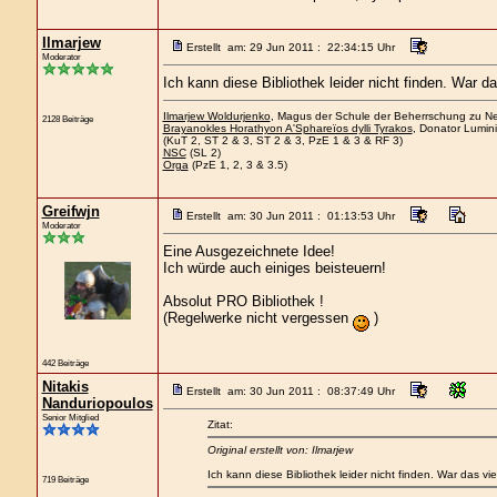
Ilmarjew
Erstellt am: 29 Jun 2011 : 22:34:15 Uhr
Moderator
Ich kann diese Bibliothek leider nicht finden. War d
Ilmarjew Woldurjenko
, Magus der Schule der Beherrschung zu Nee
2128 Beiträge
Brayanokles Horathyon A'Sphareïos dylli Tyrakos
, Donator Lumini
(KuT 2, ST 2 & 3, ST 2 & 3, PzE 1 & 3 & RF 3)
NSC
(SL 2)
Orga
(PzE 1, 2, 3 & 3.5)
Greifwjn
Erstellt am: 30 Jun 2011 : 01:13:53 Uhr
Moderator
Eine Ausgezeichnete Idee!
Ich würde auch einiges beisteuern!
Absolut PRO Bibliothek !
(Regelwerke nicht vergessen
)
442 Beiträge
Nitakis
Erstellt am: 30 Jun 2011 : 08:37:49 Uhr
Nanduriopoulos
Senior Mitglied
Zitat:
Original erstellt von: Ilmarjew
Ich kann diese Bibliothek leider nicht finden. War das vi
719 Beiträge