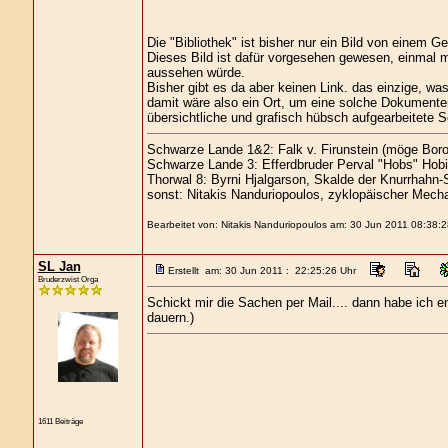
Die "Bibliothek" ist bisher nur ein Bild von einem
Dieses Bild ist dafür vorgesehen gewesen, einmal
aussehen würde.
Bisher gibt es da aber keinen Link. das einzige, wa
damit wäre also ein Ort, um eine solche Dokument
übersichtliche und grafisch hübsch aufgearbeitete S
Schwarze Lande 1&2: Falk v. Firunstein (möge Boro
Schwarze Lande 3: Efferdbruder Perval "Hobs" Hobi
Thorwal 8: Byrni Hjalgarson, Skalde der Knurrhahn-
sonst: Nitakis Nanduriopoulos, zyklopäischer Mecha
Bearbeitet von: Nitakis Nanduriopoulos am: 30 Jun 2011 08:38:2
SL Jan
Erstellt am: 30 Jun 2011 : 22:25:26 Uhr
Bruderzwist Orga
Schickt mir die Sachen per Mail.... dann habe ich e
dauern.)
1611 Beiträge