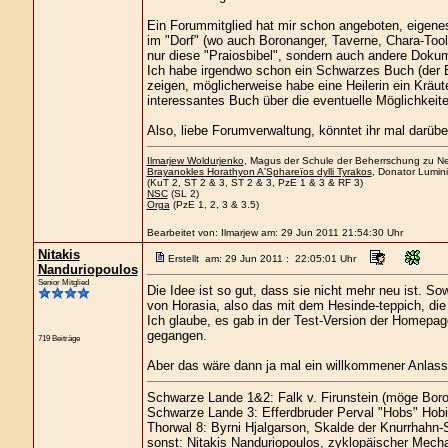
Ein Forummitglied hat mir schon angeboten, eigenes
im "Dorf" (wo auch Boronanger, Taverne, Chara-Tool
nur diese "Praiosbibel", sondern auch andere Dokum
Ich habe irgendwo schon ein Schwarzes Buch (der Bo
zeigen, möglicherweise habe eine Heilerin ein Kräu
interessantes Buch über die eventuelle Möglichkeit
Also, liebe Forumverwaltung, könntet ihr mal darü
Ilmarjew Woldurjenko
, Magus der Schule der Beherrschung zu Nee
Brayanokles Horathyon A'Sphareïos dylli Tyrakos
, Donator Lumini
(KuT 2, ST 2 & 3, ST 2 & 3, PzE 1 & 3 & RF 3)
NSC
(SL 2)
Orga
(PzE 1, 2, 3 & 3.5)
Bearbeitet von: Ilmarjew am: 29 Jun 2011 21:54:30 Uhr
Nitakis
Erstellt am: 29 Jun 2011 : 22:05:01 Uhr
Nanduriopoulos
Senior Mitglied
Die Idee ist so gut, dass sie nicht mehr neu ist. So
von Horasia, also das mit dem Hesinde-teppich, die
Ich glaube, es gab in der Test-Version der Homepag
gegangen.
719 Beiträge
Aber das wäre dann ja mal ein willkommener Anlas
Schwarze Lande 1&2: Falk v. Firunstein (möge Boro
Schwarze Lande 3: Efferdbruder Perval "Hobs" Hobi
Thorwal 8: Byrni Hjalgarson, Skalde der Knurrhahn-
sonst: Nitakis Nanduriopoulos, zyklopäischer Mecha