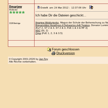
Ilmarjew
Erstellt am: 24 Mar 2012 : 12:37:06 Uhr
Moderator
Ich habe Dir die Dateien geschickt...
Ilmarjew Woldurjenko
, Magus der Schule der Beherrschung zu Nee
2128 Beiträge
Brayanokles Horathyon A'Sphareïos dylli Tyrakos
, Donator Lumini
(KuT 2, ST 2 & 3, ST 2 & 3, PzE 1 & 3 & RF 3)
NSC
(SL 2)
Orga
(PzE 1, 2, 3 & 3.5)
Forum geschlossen
Druckversion
© Copyright 2001-2026 by
Jan Fey
Alle Rechte vorbehalten.