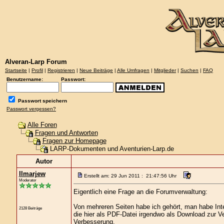
Alveran-Larp Forum
Startseite
|
Profil
|
Registrieren
|
Neue Beiträge
|
Alle Umfragen
|
Mitglieder
|
Suchen
|
FAQ
Benutzername:
Passwort:
Passwort speichern
Passwort vergessen?
Alle Foren
Fragen und Antworten
Fragen zur Homepage
LARP-Dokumenten und Aventurien-Larp.de
Autor
Ilmarjew
Erstellt am: 29 Jun 2011 : 21:47:56 Uhr
Moderator
Eigentlich eine Frage an die Forumverwaltung:
Von mehreren Seiten habe ich gehört, man habe Inte
2128 Beiträge
die hier als PDF-Datei irgendwo als Download zur V
Verbesserung.