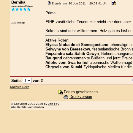
Bernika
Erstellt am: 30 Jun 2011 : 20:58:41 Uhr
super aktives Mitglied
Prima.
EINE zusätzliche Feuerstelle reicht mir dann aber.
2102 Beiträge
Briketts sind sehr willkommen. Holz gab es bishe
Aktive Rollen:
Elyssa Niobalde di Sansegostiano
, ehemalige n
Selwyne von Beereskow
, festenländische Bronnja
Feqzandra sala Sahib Oswyn
, Beherrschungsmagi
Raugund
gebranntmarkte Büßerin und jetzt Praios
Ailbhe vom Swartenhof
albernische Waffenmagd 
Chryseis von Kutaki
Zyklopäische Medica für die
Seite:
von 2
Nächste Seite
Forum geschlossen
Druckversion
© Copyright 2001-2026 by
Jan Fey
Alle Rechte vorbehalten.