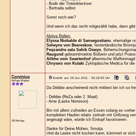
- Bodir der Tintenkleckser
- Bertrada selbst
Sonst noch wer?
Und wenn ich das recht mitgezählt habe, dann gibt 
Aktive Rollen:
Elyssa Niobalde di Sansegostiano
, ehemalige n
Selwyne von Beereskow
, festenländische Bronnja
Feqzandra sala Sahib Oswyn
, Beherrschungsmagi
Raugund
gebranntmarkte Büßerin und jetzt Praios
Ailbhe vom Swartenhof
albernische Waffenmagd 
Chryseis von Kutaki
Zyklopäische Medica für die
Corvinius
Erstellt am: 29 Jun 2011 : 00:18:05 Uhr
fleißiges Mitglied
Da Debbie anscheinend nicht mitliest bin ich so fr
- Debbie (ReZa oder 2. Maat)
- Arne (Laske Norreson)
Bin mit allem zufrieden an Essen solang es vorher
kompletten Haufen relativ zeitnah mit Grillzeug v
angesagt wäre, würde ich Eintopf favorisieren.
292 Beiträge
Danke für Deine Mühen, Smutja.
Und da Laske nicht kochen kann, kümmert er sich