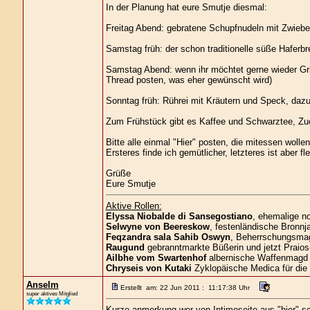
In der Planung hat eure Smutje diesmal:
Freitag Abend: gebratene Schupfnudeln mit Zwiebel
Samstag früh: der schon traditionelle süße Haferbr
Samstag Abend: wenn ihr möchtet gerne wieder Grill
Thread posten, was eher gewünscht wird)
Sonntag früh: Rührei mit Kräutern und Speck, dazu
Zum Frühstück gibt es Kaffee und Schwarztee, Zuck
Bitte alle einmal "Hier" posten, die mitessen wol
Ersteres finde ich gemütlicher, letzteres ist aber 
Grüße
Eure Smutje
Aktive Rollen:
Elyssa Niobalde di Sansegostiano
, ehemalige n
Selwyne von Beereskow
, festenländische Bronnja
Feqzandra sala Sahib Oswyn
, Beherrschungsmagi
Raugund
gebranntmarkte Büßerin und jetzt Praios
Ailbhe vom Swartenhof
albernische Waffenmagd 
Chryseis von Kutaki
Zyklopäische Medica für die
Anselm
Erstellt am: 22 Jun 2011 : 11:17:38 Uhr
super aktives Mitglied
Kurze anmerkung wer von Intimeseite aus "hier" sc