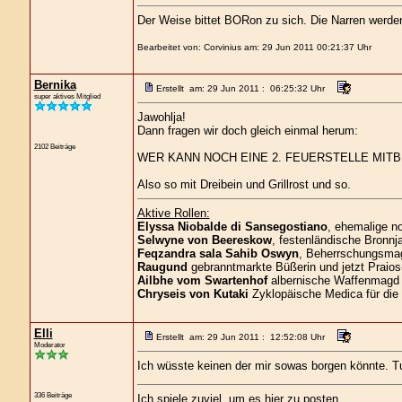
Der Weise bittet BORon zu sich. Die Narren werd
Bearbeitet von: Corvinius am: 29 Jun 2011 00:21:37 Uhr
Bernika
Erstellt am: 29 Jun 2011 : 06:25:32 Uhr
super aktives Mitglied
Jawohlja!
Dann fragen wir doch gleich einmal herum:
2102 Beiträge
WER KANN NOCH EINE 2. FEUERSTELLE MIT
Also so mit Dreibein und Grillrost und so.
Aktive Rollen:
Elyssa Niobalde di Sansegostiano
, ehemalige n
Selwyne von Beereskow
, festenländische Bronnja
Feqzandra sala Sahib Oswyn
, Beherrschungsmagi
Raugund
gebranntmarkte Büßerin und jetzt Praios
Ailbhe vom Swartenhof
albernische Waffenmagd 
Chryseis von Kutaki
Zyklopäische Medica für die
Elli
Erstellt am: 29 Jun 2011 : 12:52:08 Uhr
Moderator
Ich wüsste keinen der mir sowas borgen könnte. Tut
336 Beiträge
Ich spiele zuviel, um es hier zu posten...