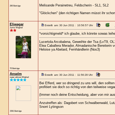
Melisande Perainetreu, Feldscherin - SL1, SL2
260 Beiträge
"Glöckchen" (den richtigen Namen müsst ihr schon
Eliwagar
Erstellt am: 30 Jun 2011 : 10:56:57 Uhr
Junior Mitglied
*vorsichtigmeld* ich glaube, ich könnte sowas leihe
Lucertola Arcobalena, Geweihte der Tsa (LvT9, OL1
Elea Caballera Merador, Almadanische Bereiterin 
Heloise ya Abelard, Fernhändlerin (Nos3)
70 Beiträge
Anselm
Erstellt am: 30 Jun 2011 : 11:56:28 Uhr
super aktives Mitglied
Bei Efferd, wer so dringend zu uns will, den sollt
profitiert sie doch so richtig von den teilweise veg
(Immer noch deine Entscheidung, aber von mir aus
Anzutreffen als: Dagobert von Schwalbenwald, Lutz 
Snorri Lytingson
1581 Beiträge