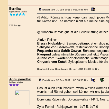
Bernika
Erstellt am: 30 Jun 2011 : 06:08:56 Uhr
super aktives Mitglied
@ Aditu: Könnte ich das Feuer dann auch jeden M
für Kaffee und Tee nämlich nicht auf meine eine ei
2102 Beiträge
@Nikodemus: Wie gut ist die Feuerleistung deines
Aktive Rollen:
Elyssa Niobalde di Sansegostiano
, ehemalige n
Selwyne von Beereskow
, festenländische Bronnja
Feqzandra sala Sahib Oswyn
, Beherrschungsmagi
Raugund
gebranntmarkte Büßerin und jetzt Praios
Ailbhe vom Swartenhof
albernische Waffenmagd 
Chryseis von Kutaki
Zyklopäische Medica für die
Bearbeitet von: Bernika am: 30 Jun 2011 06:10:12 Uhr
Aditu peredhel
Erstellt am: 30 Jun 2011 : 06:56:53 Uhr
fleißiges Mitglied
Das ist auch kein Problem, wenn wir was warmes z
wenn's mal Rührei geben soll können wir uns ja ab
Borondria Rabenfels, Borongeweihte - FK 3, Nos 5
Zylia Fuxfell, Rahjageweihte - LvT 5, LvT 6