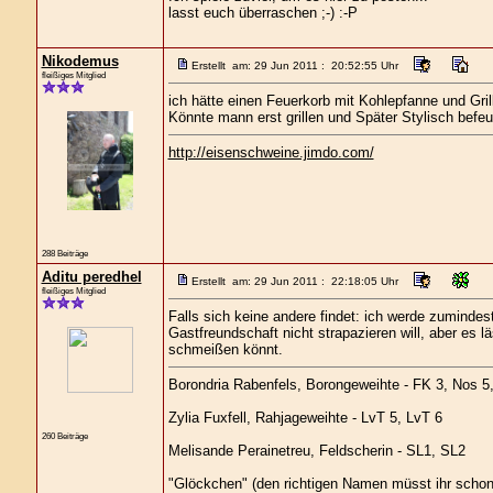
lasst euch überraschen ;-) :-P
Nikodemus
Erstellt am: 29 Jun 2011 : 20:52:55 Uhr
fleißiges Mitglied
ich hätte einen Feuerkorb mit Kohlepfanne und Gril
Könnte mann erst grillen und Später Stylisch befeu
http://eisenschweine.jimdo.com/
288 Beiträge
Aditu peredhel
Erstellt am: 29 Jun 2011 : 22:18:05 Uhr
fleißiges Mitglied
Falls sich keine andere findet: ich werde zuminde
Gastfreundschaft nicht strapazieren will, aber es l
schmeißen könnt.
Borondria Rabenfels, Borongeweihte - FK 3, Nos 5
Zylia Fuxfell, Rahjageweihte - LvT 5, LvT 6
260 Beiträge
Melisande Perainetreu, Feldscherin - SL1, SL2
"Glöckchen" (den richtigen Namen müsst ihr schon