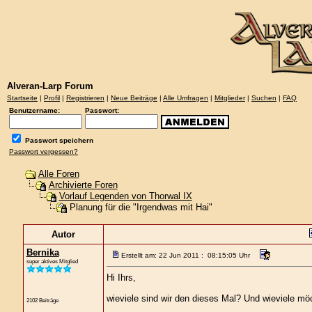
Alveran-Larp Forum
Startseite
|
Profil
|
Registrieren
|
Neue Beiträge
|
Alle Umfragen
|
Mitglieder
|
Suchen
|
FAQ
Benutzername:
Passwort:
Passwort speichern
Passwort vergessen?
Alle Foren
Archivierte Foren
Vorlauf Legenden von Thorwal IX
Planung für die "Irgendwas mit Hai"
Autor
Bernika
Erstellt am: 22 Jun 2011 : 08:15:05 Uhr
super aktives Mitglied
Hi Ihrs,
wieviele sind wir den dieses Mal? Und wieviele 
2102 Beiträge