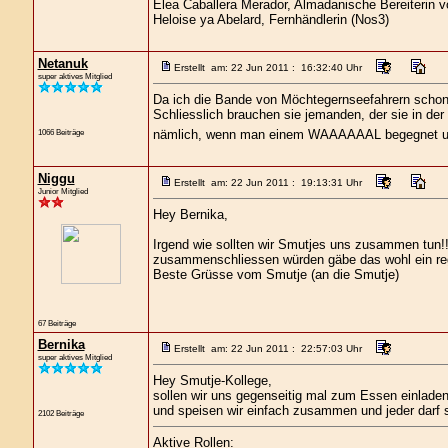
Elea Caballera Merador, Almadanische Bereiterin 
Heloise ya Abelard, Fernhändlerin (Nos3)
Netanuk
Erstellt am: 22 Jun 2011 : 16:32:40 Uhr
super aktives Mitglied
Da ich die Bande von Möchtegernseefahrern schon 
Schliesslich brauchen sie jemanden, der sie in de
nämlich, wenn man einem WAAAAAAL begegnet und 
1066 Beiträge
Niggu
Erstellt am: 22 Jun 2011 : 19:13:31 Uhr
Junior Mitglied
Hey Bernika,
Irgend wie sollten wir Smutjes uns zusammen tun!!
zusammenschliessen würden gäbe das wohl ein rege
Beste Grüsse vom Smutje (an die Smutje)
67 Beiträge
Bernika
Erstellt am: 22 Jun 2011 : 22:57:03 Uhr
super aktives Mitglied
Hey Smutje-Kollege,
sollen wir uns gegenseitig mal zum Essen einladen
und speisen wir einfach zusammen und jeder darf s
2102 Beiträge
Aktive Rollen: