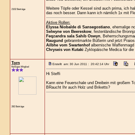
Weitere Töpfe oder Kessel sind auch prima, ich h
2102 Beiträge
das noch besser. Dann kann ich nämlich 1x mit Fl
Aktive Rollen:
Elyssa Niobalde di Sansegostiano
, ehemalige n
Selwyne von Beereskow
, festenländische Bronnja
Feqzandra sala Sahib Oswyn
, Beherrschungsmagi
Raugund
gebranntmarkte Büßerin und jetzt Praios
Ailbhe vom Swartenhof
albernische Waffenmagd 
Chryseis von Kutaki
Zyklopäische Medica für die
Torn
Erstellt am: 30 Jun 2011 : 20:42:14 Uhr
fleißiges Mitglied
Hi Steffi
Kann eine Feuerschale und Dreibein mit großem To
BRaucht Ihr auch Holz und Briketts?
282 Beiträge