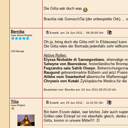
Die Gitta wär doch was
Brackla riak GorroschTai (der unbespielte Ork)....
Bernika
Erstellt am: 24 Jun 2011 : 08:28:49 Uhr
super aktives Mitglied
Oh ja, bring doch die Gitta mit! In Elidasweyl kann
Die Gitta wäre der Bertrada jedenfalls sehr willk
2102 Beiträge
Aktive Rollen:
Elyssa Niobalde di Sansegostiano
, ehemalige n
Selwyne von Beereskow
, festenländische Bronnja
Feqzandra sala Sahib Oswyn
, Beherrschungsmagi
Raugund
gebranntmarkte Büßerin und jetzt Praios
Ailbhe vom Swartenhof
albernische Waffenmagd 
Chryseis von Kutaki
Zyklopäische Medica für die
Bearbeitet von: Bernika am: 24 Jun 2011 08:29:19 Uhr
Tilia
Erstellt am: 25 Jun 2011 : 11:31:52 Uhr
neues Mitglied
Bin beim Essen dabei, war letztes Jahr auch super 
Grillen oder Eintopf ist mir ebenfalls gleich, denke a
Gitta, komm in unsere Mitte!!!! :D