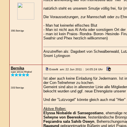
natürlich steht es unserem Smutje völlig frei, für (
Die Voraussetzungen, zur Mannschaft oder zu Ehre
- Man hat keinerlei elfisches Blut
- Man ist nicht aus Al Anfa oder sonstigem Ort der
1581 Beiträge
- man ist kein Praios- Rondra- Boron- Hesinde- Fir
Swafnir und Phex herzlich willkommen)
Anzutreffen als: Dagobert von Schwalbenwald, Lutz 
Snorri Lytingson
Bernika
Erstellt am: 22 Jun 2011 : 14:05:24 Uhr
super aktives Mitglied
Ist aber auch keine Einladung für Jedermann. Ist i
der Con-Teilnehmer zu kochen.
Gemeint sind also in allererster Linie alle Mitglie
2102 Beiträge
bekocht wurden und ggf. neue Ehrengäste unserer 
Und der "Lutzvogel" könnte gleich auch mal "Hier" 
Aktive Rollen:
Elyssa Niobalde di Sansegostiano
, ehemalige n
Selwyne von Beereskow
, festenländische Bronnja
Feqzandra sala Sahib Oswyn
, Beherrschungsmagi
Raugund
gebranntmarkte Büßerin und jetzt Praios