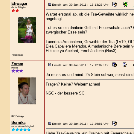
Eliwagar
Erstellt am: 30 Jun 2011 : 15:13:25 Uhr
Junior Mitglied
Wartet erstmal ab, ob die Tsa-Geweihte wirklich n
angefragt...
Tut es so ein dreibein Grill mit Feuerschale auch?
zwergischer Esse sein?
Lucertola Arcobalena, Geweihte der Tsa (LvT9, OL1
Elea Caballera Merador, Almadanische Bereiterin 
Heloise ya Abelard, Fernhändlerin (Nos3)
70 Beiträge
Zoram
Erstellt am: 30 Jun 2011 : 17:12:02 Uhr
Herold
Ja muss es und mind. 25 Stein schwer, sonst sind di
Fragen? Keine? Weitermachen!
NSC - der bessere SC
360 Beiträge
Bernika
Erstellt am: 30 Jun 2011 : 17:26:51 Uhr
super aktives Mitglied
Liebe Tsa-Geweihte, ein Dreibein mit Feuerschale i