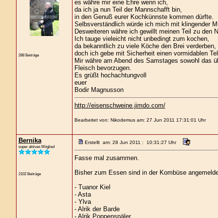
es währe mir eine Ehre wenn ich,
da ich ja nun Teil der Mannschafft bin,
in den Genuß eurer Kochkünnste kommen dürfte.
Selbsverständlich würde ich mich mit klingender M
Desweiteren währe ich gewillt meinen Teil zu den 
Ich tauge vieleicht nicht unbedingt zum kochen,
da bekanntlich zu viele Köche den Brei verderben,
doch ich gebe mit Sicherheit einen vormidablen Te
288 Beiträge
Mir währe am Abend des Samstages sowohl das über
Fleisch bevorzugen.
Es grüßt hochachtungvoll
euer
Bodir Magnusson
http://eisenschweine.jimdo.com/
Bearbeitet von: Nikodemus am: 27 Jun 2011 17:31:01 Uhr
Bernika
Erstellt am: 28 Jun 2011 : 10:31:27 Uhr
super aktives Mitglied
Fasse mal zusammen.
Bisher zum Essen sind in der Kombüse angemelde
2102 Beiträge
- Tuanor Kiel
- Asta
- Ylva
- Alrik der Barde
- Alrik Poppenspäler