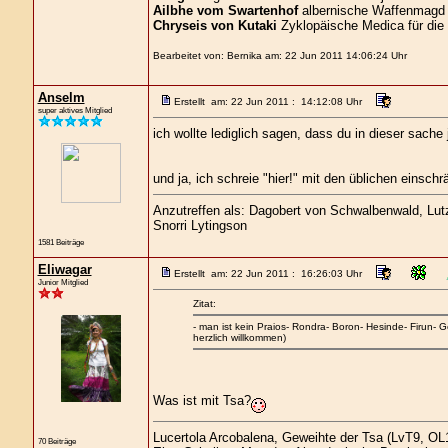
Ailbhe vom Swartenhof
albernische Waffenmagd 
Chryseis von Kutaki
Zyklopäische Medica für die
Bearbeitet von: Bernika am: 22 Jun 2011 14:06:24 Uhr
Anselm
Erstellt am: 22 Jun 2011 : 14:12:08 Uhr
super aktives Mitglied
ich wollte lediglich sagen, dass du in dieser sache j
und ja, ich schreie "hier!" mit den üblichen einsch
Anzutreffen als: Dagobert von Schwalbenwald, Lutz 
Snorri Lytingson
1581 Beiträge
Eliwagar
Erstellt am: 22 Jun 2011 : 16:26:03 Uhr
Junior Mitglied
Zitat:
- man ist kein Praios- Rondra- Boron- Hesinde- Firun- 
herzlich willkommen)
Was ist mit Tsa?
Lucertola Arcobalena, Geweihte der Tsa (LvT9, OL1
70 Beiträge