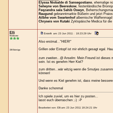
Elyssa Niobalde di Sansegostiano
, ehemalige n
Selwyne von Beereskow
, festenländische Bronnja
Feqzandra sala Sahib Oswyn
, Beherrschungsmagi
Raugund
gebranntmarkte Büßerin und jetzt Praios
Ailbhe vom Swartenhof
albernische Waffenmagd 
Chryseis von Kutaki
Zyklopäische Medica für die
Elli
Erstellt am: 23 Jun 2011 : 18:23:29 Uhr
Moderator
Also erstmal..."HIER!"
Grillen oder Eintopf ist mir ehrlich gesagt egal. H
336 Beiträge
zum zweiten...@ Anselm: Mein Freund ist dieses mal
sein. Ist es genehm Herr Kiel?
zum dritten...wär witzig wenn die Smutjes zusamme
können!
Und wenn es Kiel genehm ist, dass meine bessere 
Danke schonmal
Ich spiele zuviel, um es hier zu posten...
lasst euch überraschen ;-) :-P
Bearbeitet von: Elli am: 23 Jun 2011 18:24:21 Uhr