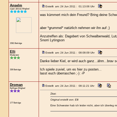
Anselm
Erstellt am: 24 Jun 2011 : 01:13:06 Uhr
super aktives Mitglied
was kümmert mich dein Freund? Bring deine Schwe
aber *grummel* natürlich nehmen wir ihn auf ;)
Anzutreffen als: Dagobert von Schwalbenwald, Lutz 
Snorri Lytingson
1581 Beiträge
Elli
Erstellt am: 24 Jun 2011 : 08:08:09 Uhr
Moderator
Danke lieber Kiel, er wird auch ganz...ähm...brav se
Ich spiele zuviel, um es hier zu posten...
336 Beiträge
lasst euch überraschen ;-) :-P
Droman
Erstellt am: 24 Jun 2011 : 08:11:21 Uhr
fleißiges Mitglied
Zitat:
Original erstellt von: Elli
177 Beiträge
Eine Schwester hab ich leider nicht, aber ich überleg mir