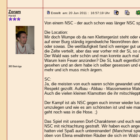
Zoram
Erstellt am: 20 Jun 2011 : 16:57:19 Uhr
Herold
Von einem NSC - der auch schon was länger NSC spi
Die Location:
Mir doch Wumpe ob da nen Klettergerüst steht oder ei
auf einer Burg ständig irgendwelche Neonröhren den
oder sowas. Die weitläufigkeit fand ich weniger gut u
die Zelte verteilt, aber das war vorher mit der SL so 
Der Wald was sehr schön und man konnte auch mal w
Warum kein Feuer anzünden? Die SL kauft eigentlich 
gesehen und an dem habe ich selber gesessen und es
360 Beiträge
mehr und ich muss mich ärgern.
SC:
Ja, die meisten von euch waren schön gewandet und i
Respekt gezollt. Aufbau - Abbau - Massenweise Mate
Auch die vielen kleinen Klamotten die ihr mitschlepp
Der Kampf ist als NSC gegen euch immer wieder lustig
umzulegen und wie es am schönsten ist und wie man e
geht noch was in die Hose. ;)
Das Spiel mit unseren Dorf-Charakteren und euch war
NSC mit nichtachtung gestraft. Wir haben euch ang
hatten viel Spaß auch untereinander! (Manchmal spie
oben von Elena erwähnten Räuber die sich im Wald u