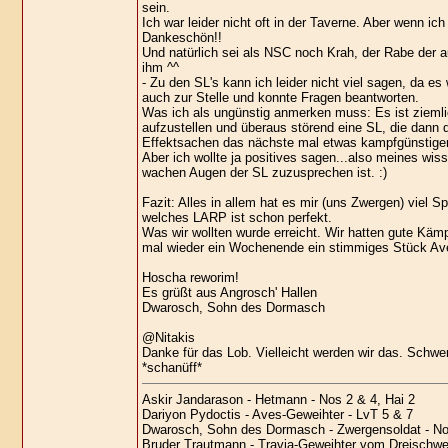
sein.
Ich war leider nicht oft in der Taverne. Aber wenn ic
Dankeschön!!
Und natürlich sei als NSC noch Krah, der Rabe der 
ihm ^^
- Zu den SL's kann ich leider nicht viel sagen, da e
auch zur Stelle und konnte Fragen beantworten.
Was ich als ungünstig anmerken muss: Es ist ziemli
aufzustellen und überaus störend eine SL, die dann 
Effektsachen das nächste mal etwas kampfgünstiger
Aber ich wollte ja positives sagen...also meines wi
wachen Augen der SL zuzusprechen ist. :)
Fazit: Alles in allem hat es mir (uns Zwergen) viel 
welches LARP ist schon perfekt.
Was wir wollten wurde erreicht. Wir hatten gute Kämp
mal wieder ein Wochenende ein stimmiges Stück Ave
Hoscha reworim!
Es grüßt aus Angrosch' Hallen
Dwarosch, Sohn des Dormasch
@Nitakis
Danke für das Lob. Vielleicht werden wir das. Schw
*schanüff*
Askir Jandarason - Hetmann - Nos 2 & 4, Hai 2
Dariyon Pydoctis - Aves-Geweihter - LvT 5 & 7
Dwarosch, Sohn des Dormasch - Zwergensoldat - No
Bruder Trautmann - Travia-Geweihter vom Dreischwest