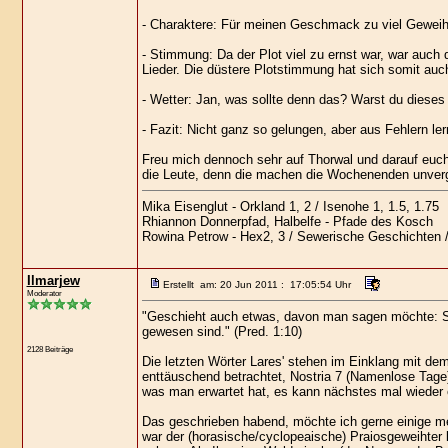
- Charaktere: Für meinen Geschmack zu viel Geweihte
- Stimmung: Da der Plot viel zu ernst war, war auch
Lieder. Die düstere Plotstimmung hat sich somit au
- Wetter: Jan, was sollte denn das? Warst du dieses 
- Fazit: Nicht ganz so gelungen, aber aus Fehlern le
Freu mich dennoch sehr auf Thorwal und darauf euc
die Leute, denn die machen die Wochenenden unverg
Mika Eisenglut - Orkland 1, 2 / Isenohe 1, 1.5, 1.75
Rhiannon Donnerpfad, Halbelfe - Pfade des Kosch
Rowina Petrow - Hex2, 3 / Sewerische Geschichten 
Ilmarjew
Erstellt am: 20 Jun 2011 : 17:05:54 Uhr
Moderator
"Geschieht auch etwas, davon man sagen möchte: Sie
gewesen sind." (Pred. 1:10)
2128 Beiträge
Die letzten Wörter Lares' stehen im Einklang mit dem
enttäuschend betrachtet, Nostria 7 (Namenlose Tage
was man erwartet hat, es kann nächstes mal wieder
Das geschrieben habend, möchte ich gerne einige mei
war der (horasische/cyclopeaische) Praiosgeweihter