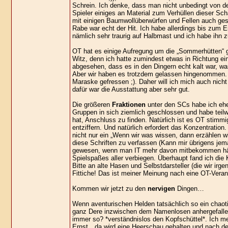
Schrein. Ich denke, dass man nicht unbedingt von de
Spieler einiges an Material zum Verhüllen dieser Sc
mit einigen Baumwollüberwürfen und Fellen auch ge
Rabe war echt der Hit. Ich habe allerdings bis zum E
nämlich sehr traurig auf Halbmast und ich habe ihn z
OT hat es einige Aufregung um die „Sommerhütten“ ge
Witz, denn ich hatte zumindest etwas in Richtung ei
abgesehen, dass es in den Dingern echt kalt war, wa
Aber wir haben es trotzdem gelassen hingenommen. 
Maraske gefressen ;). Daher will ich mich auch nich
dafür war die Ausstattung aber sehr gut.
Die größeren
Fraktionen
unter den SCs habe ich eher
Gruppen in sich ziemlich geschlossen und habe teil
hat, Anschluss zu finden. Natürlich ist es OT stimm
entziffern. Und natürlich erfordert das Konzentrati
nicht nur ein „Wenn wir was wissen, dann erzählen
diese Schriften zu verfassen (Kann mir übrigens jem
gewesen, wenn man IT mehr davon mitbekommen hätte
Spielspaßes aller verbiegen. Überhaupt fand ich die
Bitte an alte Hasen und Selbstdarsteller (die wir ir
Fittiche! Das ist meiner Meinung nach eine OT-Verantw
Kommen wir jetzt zu den
nervigen
Dingen…
Wenn aventurischen Helden tatsächlich so ein chao
ganz Dere inzwischen dem Namenlosen anhergefallen. 
immer so? *verständnislos den Kopfschüttel*. Ich mei
Ernst…da wird eine Heerschau gehalten und nach der