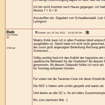
Ich bin nicht frustriert nach Hause gegangen, ich ha
Nostria 7 > 8 > 6!
Anzutreffen als: Dagobert von Schwalbenwald, Lutz Lo
Lytingson
Blade
Erstellt am: 20 Jun 2011 : 16:42:29 Uhr
neues Mitglied
Nitakis Kritik kann ich in allen Punkten blind unter
ausgefallen ist. Damit hatte ich echt nicht gerechnet,
der zuvor groß angesagten Bedrohung Rechung getra
12 Beiträge
Schrecken....
Völlig unnötig fand ich den Auftritt der Inquistion 
spielerische Mehrwert für die Charktere? Ab diesem 
genommen. Ab diesem Zeitpunkt fühlte ich mich als
für Sonntag aufsparen können.
Für vieles hat die Tavernen Crew mit deren Köstlichk
Die NSC´s haben sehr schön gespielt und waren als
Und danke an alle SC´s, für ein tolles Zusammenspie
Bis zum nächsten Mal :-)