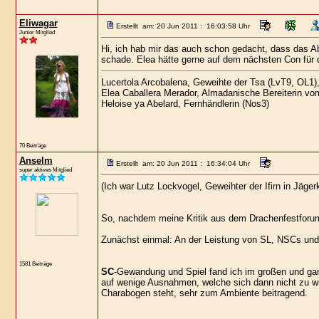
Eliwagar
Erstellt am: 20 Jun 2011 : 16:03:58 Uhr
Junior Mitglied
Hi, ich hab mir das auch schon gedacht, dass das A
schade. Elea hätte gerne auf dem nächsten Con für 
Lucertola Arcobalena, Geweihte der Tsa (LvT9, OL1)
Elea Caballera Merador, Almadanische Bereiterin vo
Heloise ya Abelard, Fernhändlerin (Nos3)
70 Beiträge
Anselm
Erstellt am: 20 Jun 2011 : 16:34:04 Uhr
super aktives Mitglied
(Ich war Lutz Lockvogel, Geweihter der Ifirn in Jäg
So, nachdem meine Kritik aus dem Drachenfestforum
Zunächst einmal: An der Leistung von SL, NSCs und S
1581 Beiträge
SC
-Gewandung und Spiel fand ich im großen und ganz
auf wenige Ausnahmen, welche sich dann nicht zu wu
Charabogen steht, sehr zum Ambiente beitragend.