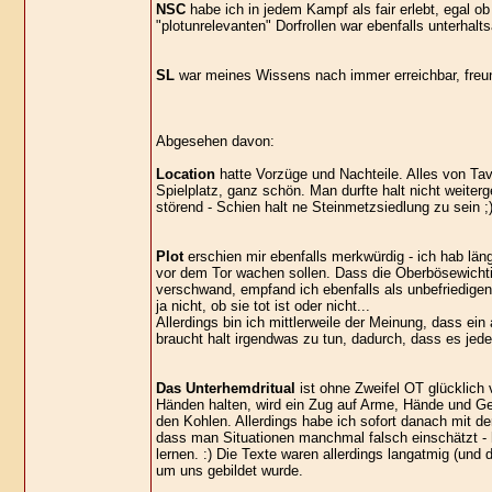
NSC
habe ich in jedem Kampf als fair erlebt, egal ob
"plotunrelevanten" Dorfrollen war ebenfalls unterha
SL
war meines Wissens nach immer erreichbar, freun
Abgesehen davon:
Location
hatte Vorzüge und Nachteile. Alles von Ta
Spielplatz, ganz schön. Man durfte halt nicht weiter
störend - Schien halt ne Steinmetzsiedlung zu sein 
Plot
erschien mir ebenfalls merkwürdig - ich hab läng
vor dem Tor wachen sollen. Dass die Oberbösewichti
verschwand, empfand ich ebenfalls als unbefriedigen
ja nicht, ob sie tot ist oder nicht...
Allerdings bin ich mittlerweile der Meinung, dass ei
braucht halt irgendwas zu tun, dadurch, dass es jeder
Das Unterhemdritual
ist ohne Zweifel OT glücklich 
Händen halten, wird ein Zug auf Arme, Hände und G
den Kohlen. Allerdings habe ich sofort danach mit d
dass man Situationen manchmal falsch einschätzt - hi
lernen. :) Die Texte waren allerdings langatmig (und 
um uns gebildet wurde.