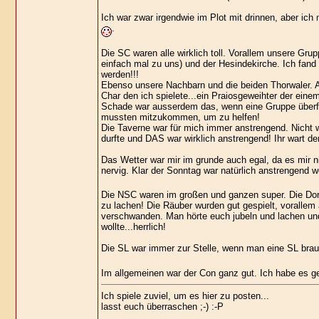
Ich war zwar irgendwie im Plot mit drinnen, aber ich
.
Die SC waren alle wirklich toll. Vorallem unsere Gru
einfach mal zu uns) und der Hesindekirche. Ich fan
werden!!!
Ebenso unsere Nachbarn und die beiden Thorwaler. A
Char den ich spielete...ein Praiosgeweihter der eine
Schade war ausserdem das, wenn eine Gruppe überfal
mussten mitzukommen, um zu helfen!
Die Taverne war für mich immer anstrengend. Nicht we
durfte und DAS war wirklich anstrengend! Ihr wart d
Das Wetter war mir im grunde auch egal, da es mir n
nervig. Klar der Sonntag war natürlich anstrengend 
Die NSC waren im großen und ganzen super. Die Dor
zu lachen! Die Räuber wurden gut gespielt, vorallem
verschwanden. Man hörte euch jubeln und lachen und 
wollte...herrlich!
Die SL war immer zur Stelle, wenn man eine SL bra
Im allgemeinen war der Con ganz gut. Ich habe es g
Ich spiele zuviel, um es hier zu posten...
lasst euch überraschen ;-) :-P