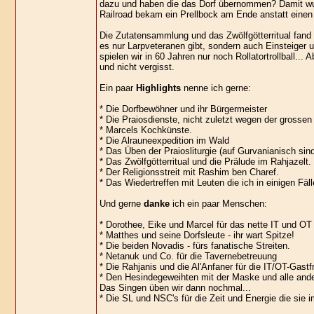
dazu und haben die das Dorf übernommen? Damit wurd
Railroad bekam ein Prellbock am Ende anstatt einen 
Die Zutatensammlung und das Zwölfgötterritual fand 
es nur Larpveteranen gibt, sondern auch Einsteige
spielen wir in 60 Jahren nur noch Rollatortrollball..
und nicht vergisst.
Ein paar
Highlights
nenne ich gerne:
* Die Dorfbewöhner und ihr Bürgermeister
* Die Praiosdienste, nicht zuletzt wegen der grossen 
* Marcels Kochkünste.
* Die Alrauneexpedition im Wald
* Das Üben der Praiosliturgie (auf Gurvanianisch sin
* Das Zwölfgötterritual und die Prälude im Rahjazelt.
* Der Religionsstreit mit Rashim ben Charef.
* Das Wiedertreffen mit Leuten die ich in einigen Fä
Und gerne
danke
ich ein paar Menschen:
* Dorothee, Eike und Marcel für das nette IT und O
* Matthes und seine Dorfsleute - ihr wart Spitze!
* Die beiden Novadis - fürs fanatische Streiten.
* Netanuk und Co. für die Tavernebetreuung
* Die Rahjanis und die Al'Anfaner für die IT/OT-Gast
* Den Hesindegeweihten mit der Maske und alle ander
Das Singen üben wir dann nochmal...
* Die SL und NSC's für die Zeit und Energie die sie 