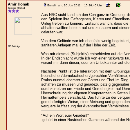
Amir Honak
Erstellt am: 20 Jun 2011 : 15:26:46 Uhr
fleißiges Mitglied
Aus NSC sicht fand ich den Con ganz in Ordnung, d
den Spielern ihre Gefangenen, Kisten und Chroniken-
Unfug treiben zu können. Erstaunt war ich, dass die 
abhalten wollten bereits auf uns zu lauern und diese
gelaufen war.
Von dem Gelände war ich ebenfalls wenig begeistert, d
sanitären Anlagen mal auf der Höhe der Zeit.
225 Beiträge
Was mir diesmal (Subjektiv) entschieden auf die Ne
In der Endschlacht wurde ich von einer rückwärts ta
worauf mir dann dieser, oder ein Unbekannter auf di
Nächster Punkt ist die Interaktion mit dem Großinqui
freundlichen/demokratischen/gerechten Verhältnise, we
Praios nunmal oberster der Götter und Chef im Ring.
schaffen zu müssen und geradezu patzig gegenüber e
durchzusetzen um Friede und Gerechtigkeit auf Dere
Überschreitung der eigenen Kompetenzen in Ketten l
Heimattempels verschickt. Das führte zu der verquere
gerechtfertigter Weise, einer Meinung und gegen den
verquere Auffassung der Aventurischen Verhältnisse.
"Auf ein Wort euer Gnaden!"
-gehört in einer Nostrischen Garnison während der 