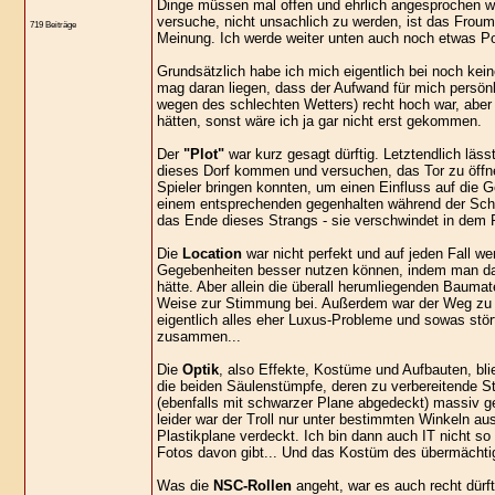
Dinge müssen mal offen und ehrlich angesprochen we
versuche, nicht unsachlich zu werden, ist das Froum 
719 Beiträge
Meinung. Ich werde weiter unten auch noch etwas Posi
Grundsätzlich habe ich mich eigentlich bei noch kein
mag daran liegen, dass der Aufwand für mich persönli
wegen des schlechten Wetters) recht hoch war, aber i
hätten, sonst wäre ich ja gar nicht erst gekommen.
Der
"Plot"
war kurz gesagt dürftig. Letztendlich läs
dieses Dorf kommen und versuchen, das Tor zu öffne
Spieler bringen konnten, um einen Einfluss auf die
einem entsprechenden gegenhalten während der Schla
das Ende dieses Strangs - sie verschwindet in dem P
Die
Location
war nicht perfekt und auf jeden Fall we
Gegebenheiten besser nutzen können, indem man das
hätte. Aber allein die überall herumliegenden Bauma
Weise zur Stimmung bei. Außerdem war der Weg zu d
eigentlich alles eher Luxus-Probleme und sowas stör
zusammen...
Die
Optik
, also Effekte, Kostüme und Aufbauten, bl
die beiden Säulenstümpfe, deren zu verbereitende S
(ebenfalls mit schwarzer Plane abgedeckt) massiv 
leider war der Troll nur unter bestimmten Winkeln a
Plastikplane verdeckt. Ich bin dann auch IT nicht so
Fotos davon gibt... Und das Kostüm des übermächtig
Was die
NSC-Rollen
angeht, war es auch recht dürf