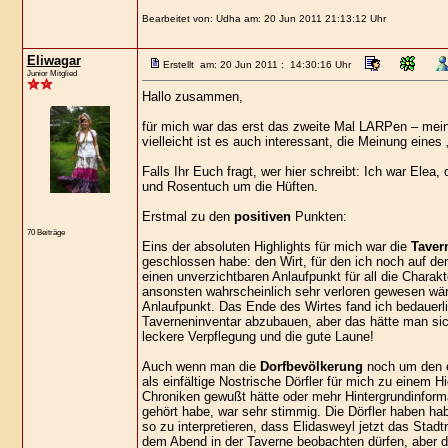
Bearbeitet von: Udha am: 20 Jun 2011 21:13:12 Uhr
Eliwagar
Erstellt am: 20 Jun 2011 : 14:30:16 Uhr
Junior Mitglied
Hallo zusammen,
für mich war das erst das zweite Mal LARPen – meine 
vielleicht ist es auch interessant, die Meinung eine
Falls Ihr Euch fragt, wer hier schreibt: Ich war Elea
und Rosentuch um die Hüften.
Erstmal zu den
positiven
Punkten:
70 Beiträge
Eins der absoluten Highlights für mich war die
Taver
geschlossen habe: den Wirt, für den ich noch auf de
einen unverzichtbaren Anlaufpunkt für all die Charak
ansonsten wahrscheinlich sehr verloren gewesen w
Anlaufpunkt. Das Ende des Wirtes fand ich bedauerli
Taverneninventar abzubauen, aber das hätte man sich
leckere Verpflegung und die gute Laune!
Auch wenn man die
Dorfbevölkerung
noch um den ei
als einfältige Nostrische Dörfler für mich zu einem 
Chroniken gewußt hätte oder mehr Hintergrundinforma
gehört habe, war sehr stimmig. Die Dörfler haben h
so zu interpretieren, dass Elidasweyl jetzt das Stadt
dem Abend in der Taverne beobachten dürfen, aber 