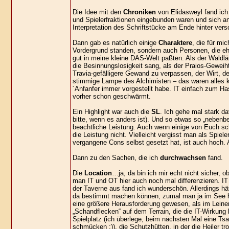
Die Idee mit den
Chroniken
von Elidasweyl fand ich 
und Spielerfraktionen eingebunden waren und sich an
Interpretation des Schriftstücke am Ende hinter ver
Dann gab es natürlich einige
Charaktere
, die für mi
Vordergrund standen, sondern auch Personen, die eh
gut in meine kleine DAS-Welt paßten. Als der Waldläuf
die Besinnungslosigkeit sang, als der Praios-Geweih
Travia-gefälligere Gewand zu verpassen, der Wirt, d
stimmige Lampe des Alchimisten – das waren alles kle
´Anfanfer immer vorgestellt habe. IT einfach zum H
vorher schon geschwärmt.
Ein Highlight war auch die
SL
. Ich gehe mal stark da
bitte, wenn es anders ist). Und so etwas so „nebenb
beachtliche Leistung. Auch wenn einige von Euch sc
die Leistung nicht. Vielleicht vergisst man als Spi
vergangene Cons selbst gesetzt hat, ist auch hoch. Ab
Dann zu den Sachen, die ich
durchwachsen
fand.
Die
Location
…ja, da bin ich mir echt nicht sicher, ob
man IT und OT hier auch noch mal differenzieren. I
der Taverne aus fand ich wunderschön. Allerdings h
da bestimmt machen können, zumal man ja im See hät
eine größere Herausforderung gewesen, als im Leine
„Schandflecken“ auf dem Terrain, die die IT-Wirkung
Spielplatz (ich überlege, beim nächsten Mal eine Tsa
schmücken ;)), die Schutzhütten, in der die Heiler tr