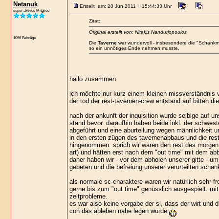
Netanuk
Erstellt am: 20 Jun 2011 : 15:44:33 Uhr
super aktives Mitglied
Zitat:
Original erstellt von: Nitakis Nanduriopoulos
1066 Beiträge
Die
Taverne
war wundervoll - insbesondere die "Schankm
so ein unnötiges Ende nehmen musste.
hallo zusammen
ich möchte nur kurz einem kleinen missverständnis
der tod der rest-tavernen-crew entstand auf bitten die
nach der ankunft der inquisition wurde selbige auf
stand bevor. daraufhin haben beide inkl. der schwes
abgeführt und eine aburteilung wegen männlichkeit und
in den ersten zügen des tavernenabbaus und die restl
hingenommen. sprich wir wären den rest des morgen 
art) und hätten erst nach dem "out time" mit dem ab
daher haben wir - vor dem abholen unserer gitte - um 
gebeten und die befreiung unserer verurteilten schan
als normale sc-charaktere waren wir natürlich sehr f
gerne bis zum "out time" genüsslich ausgespielt. mi
zeitprobleme.
es war also keine vorgabe der sl, dass der wirt und 
con das ableben nahe legen würde