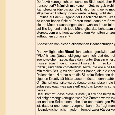
Dorfbevölkerung nicht ein schönes Bild nostrischer E
transportiert? Nämlich mit keinem. Gut, es gab wohl
Kampfgegner (die bis auf die Endschlacht wenig moti
allgemeinen Hintergrundambiente beitrug, nicht den P
Einfluss auf den Ausgang der Geschichte hatte. Was d
so einem hohen Spieler-Prioten-Anteil dann am Sam
dicken Macker raushängen lässt, wahllos Leute folte
auf Eis legt und sich jede Mühe gibt, das behutsam 
stereotypem und kontraproduktivem Verhalten umzust
auftauchen zu lassen?
Abgesehen von diesen allgemeinen Beobachtungen gib
Das zwölfgöttliche
Ritual
. Ich dachte irgendwie, nac
"Plot" hinaus (Entschuldigung, wenn ich jetzt doc
irgendwelchem Zeug, dass dann unter Beisein eine
müssen (das finde ich garnicht so schlimm, so kom
"dazu") und dann vorgefertiget Texte, die wie eine 
minimalen Bezug zu der Gottheit haben, die sie eigen
Rollenspiels. Hier hat sich die SL beim Schreiben 
eigenen Kreativität hätte lassen müssen, denn dafür
OT-Sicherheitsrisiko wurde (Leute umschubsen, die
zufassen, egal, was passiert) und das Ergebnis sche
besser.
Dazu kommt, dass diese "Paste", die wir da hergest
beliebiger Mengeverfügbar war (die Zutaten waren zwa
der anderen Seite einen scheinbar übermächtigen Ef
ist, dass er unentdeckt vorgehen kann. Da fragt ma
Hesindekriche nicht in jedem Tempel zwei Fässer v