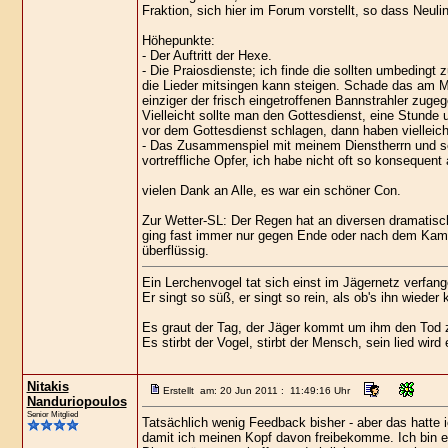
Fraktion, sich hier im Forum vorstellt, so dass Neul
Höhepunkte:
- Der Auftritt der Hexe.
- Die Praiosdienste; ich finde die sollten umbedingt 
die Lieder mitsingen kann steigen. Schade das am M
einziger der frisch eingetroffenen Bannstrahler zuge
Vielleicht sollte man den Gottesdienst, eine Stund
vor dem Gottesdienst schlagen, dann haben vielleich
- Das Zusammenspiel mit meinem Dienstherrn und sein
vortreffliche Opfer, ich habe nicht oft so konsequent
vielen Dank an Alle, es war ein schöner Con.
Zur Wetter-SL: Der Regen hat an diversen dramatisch
ging fast immer nur gegen Ende oder nach dem Kampf
überflüssig.
Ein Lerchenvogel tat sich einst im Jägernetz verfan
Er singt so süß, er singt so rein, als ob's ihn wieder 
Es graut der Tag, der Jäger kommt um ihm den Tod 
Es stirbt der Vogel, stirbt der Mensch, sein lied wird
Nitakis
Erstellt am: 20 Jun 2011 : 11:49:16 Uhr
Nanduriopoulos
Senior Mitglied
Tatsächlich wenig Feedback bisher - aber das hatte 
damit ich meinen Kopf davon freibekomme. Ich bin ei