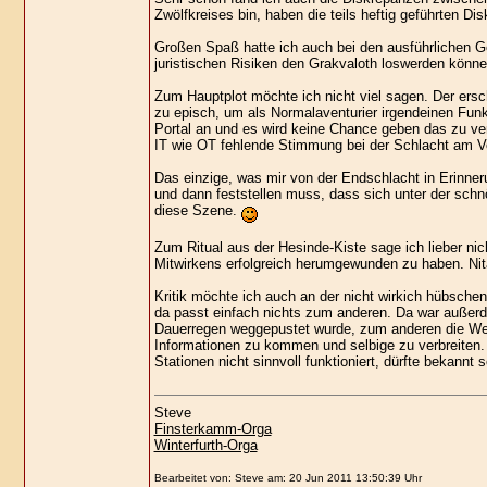
Zwölfkreises bin, haben die teils heftig geführten Di
Großen Spaß hatte ich auch bei den ausführlichen G
juristischen Risiken den Grakvaloth loswerden könne
Zum Hauptplot möchte ich nicht viel sagen. Der ersc
zu episch, um als Normalaventurier irgendeinen Fun
Portal an und es wird keine Chance geben das zu ve
IT wie OT fehlende Stimmung bei der Schlacht am Voll
Das einzige, was mir von der Endschlacht in Erinnerun
und dann feststellen muss, dass sich unter der sch
diese Szene.
Zum Ritual aus der Hesinde-Kiste sage ich lieber ni
Mitwirkens erfolgreich herumgewunden zu haben. Nita
Kritik möchte ich auch an der nicht wirkich hübsche
da passt einfach nichts zum anderen. Da war außer
Dauerregen weggepustet wurde, zum anderen die Weitl
Informationen zu kommen und selbige zu verbreiten.
Stationen nicht sinnvoll funktioniert, dürfte bekannt s
Steve
Finsterkamm-Orga
Winterfurth-Orga
Bearbeitet von: Steve am: 20 Jun 2011 13:50:39 Uhr