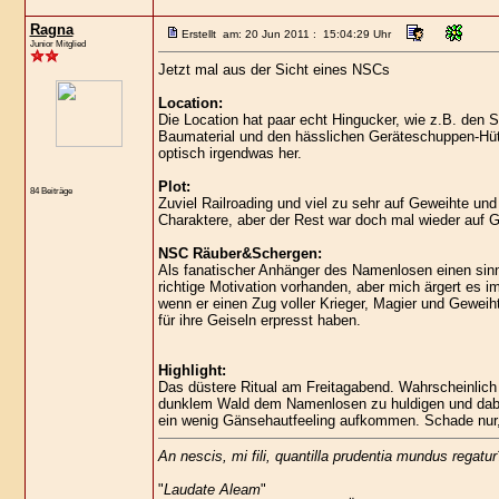
Ragna
Erstellt am: 20 Jun 2011 : 15:04:29 Uhr
Junior Mitglied
Jetzt mal aus der Sicht eines NSCs
Location:
Die Location hat paar echt Hingucker, wie z.B. den 
Baumaterial und den hässlichen Geräteschuppen-Hüt
optisch irgendwas her.
Plot:
84 Beiträge
Zuviel Railroading und viel zu sehr auf Geweihte und 
Charaktere, aber der Rest war doch mal wieder auf 
NSC Räuber&Schergen:
Als fanatischer Anhänger des Namenlosen einen sinnl
richtige Motivation vorhanden, aber mich ärgert es 
wenn er einen Zug voller Krieger, Magier und Geweih
für ihre Geiseln erpresst haben.
Highlight:
Das düstere Ritual am Freitagabend. Wahrscheinlich 
dunklem Wald dem Namenlosen zu huldigen und dabei d
ein wenig Gänsehautfeeling aufkommen. Schade nur,
An nescis, mi fili, quantilla prudentia mundus regatur
"
Laudate Aleam
"