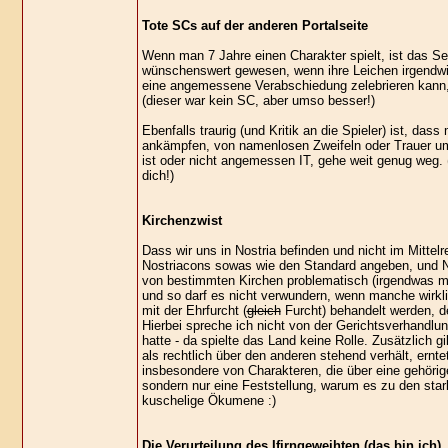
Tote SCs auf der anderen Portalseite
Wenn man 7 Jahre einen Charakter spielt, ist das Seg
wünschenswert gewesen, wenn ihre Leichen irgendwi
eine angemessene Verabschiedung zelebrieren kann, w
(dieser war kein SC, aber umso besser!)
Ebenfalls traurig (und Kritik an die Spieler) ist, d
ankämpfen, von namenlosen Zweifeln oder Trauer um
ist oder nicht angemessen IT, gehe weit genug weg. 
dich!)
Kirchenzwist
Dass wir uns in Nostria befinden und nicht im Mittelr
Nostriacons sowas wie den Standard angeben, und Nos
von bestimmten Kirchen problematisch (irgendwas mi
und so darf es nicht verwundern, wenn manche wirkl
mit der Ehrfurcht (
gleich
Furcht) behandelt werden, den
Hierbei spreche ich nicht von der Gerichtsverhandlu
hatte - da spielte das Land keine Rolle. Zusätzlich g
als rechtlich über den anderen stehend verhält, ernt
insbesondere von Charakteren, die über eine gehörige
sondern nur eine Feststellung, warum es zu den stark
kuschelige Ökumene :)
Die Verurteilung des Ifirngeweihten (das bin ich)