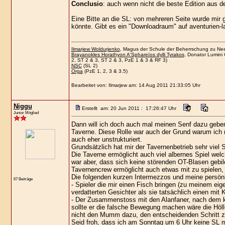
Conclusio
: auch wenn nicht die beste Edition aus d
Eine Bitte an die SL: von mehreren Seite wurde mir g
könnte. Gibt es ein "Downloadraum" auf aventurien-l
Ilmarjew Woldurjenko
, Magus der Schule der Beherrschung zu Neer
Brayanokles Horathyon A'Sphareïos dylli Tyrakos
, Donator Lumini 
2, ST 2 & 3, ST 2 & 3, PzE 1 & 3 & RF 3)
NSC
(SL 2)
Orga
(PzE 1, 2, 3 & 3.5)
Bearbeitet von: Ilmarjew am: 14 Aug 2011 21:33:05 Uhr
Niggu
Erstellt am: 20 Jun 2011 : 17:26:47 Uhr
Junior Mitglied
Dann will ich doch auch mal meinen Senf dazu geben
Taverne. Diese Rolle war auch der Grund warum ich
auch eher unstrukturiert.
Grundsätzlich hat mir der Tavernenbetrieb sehr vi
Die Taverne ermöglicht auch viel albernes Spiel welc
war aber, dass sich keine störenden OT-Blasen gebil
Tavernencrew ermöglicht auch etwas mit zu spielen, 
Die folgenden kurzen Intermezzos und meine persönl
67 Beiträge
- Spieler die mir einen Fisch bringen (zu meinem e
verdatterten Gesichter als sie tatsächlich einen mit K
- Der Zusammenstoss mit den Alanfaner, nach dem k
sollte er die falsche Bewegung machen wäre die Höll
nicht den Mumm dazu, den entscheidenden Schritt z
Seid froh, dass ich am Sonntag um 6 Uhr keine SL m