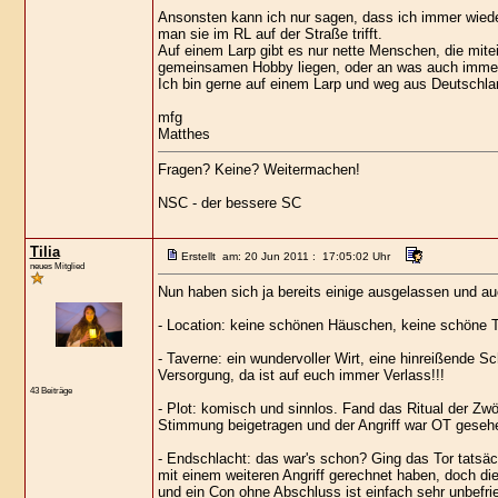
Ansonsten kann ich nur sagen, dass ich immer wieder
man sie im RL auf der Straße trifft.
Auf einem Larp gibt es nur nette Menschen, die mitei
gemeinsamen Hobby liegen, oder an was auch imme
Ich bin gerne auf einem Larp und weg aus Deutschlan
mfg
Matthes
Fragen? Keine? Weitermachen!
NSC - der bessere SC
Tilia
Erstellt am: 20 Jun 2011 : 17:05:02 Uhr
neues Mitglied
Nun haben sich ja bereits einige ausgelassen und au
- Location: keine schönen Häuschen, keine schöne Ta
- Taverne: ein wundervoller Wirt, eine hinreißende S
Versorgung, da ist auf euch immer Verlass!!!
43 Beiträge
- Plot: komisch und sinnlos. Fand das Ritual der Zwö
Stimmung beigetragen und der Angriff war OT gesehen
- Endschlacht: das war's schon? Ging das Tor tatsäc
mit einem weiteren Angriff gerechnet haben, doch die
und ein Con ohne Abschluss ist einfach sehr unbefri