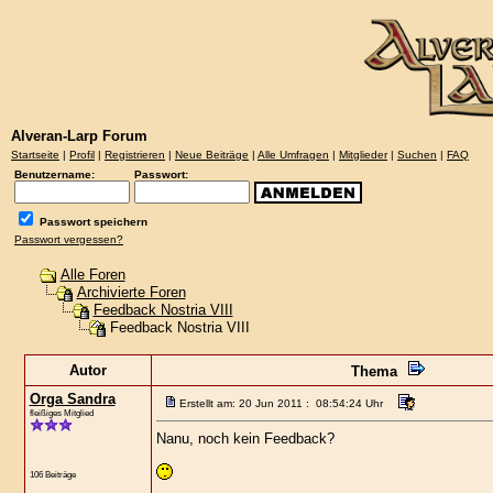
Alveran-Larp Forum
Startseite
|
Profil
|
Registrieren
|
Neue Beiträge
|
Alle Umfragen
|
Mitglieder
|
Suchen
|
FAQ
Benutzername:
Passwort:
Passwort speichern
Passwort vergessen?
Alle Foren
Archivierte Foren
Feedback Nostria VIII
Feedback Nostria VIII
Autor
Thema
Orga Sandra
Erstellt am: 20 Jun 2011 : 08:54:24 Uhr
fleißiges Mitglied
Nanu, noch kein Feedback?
106 Beiträge