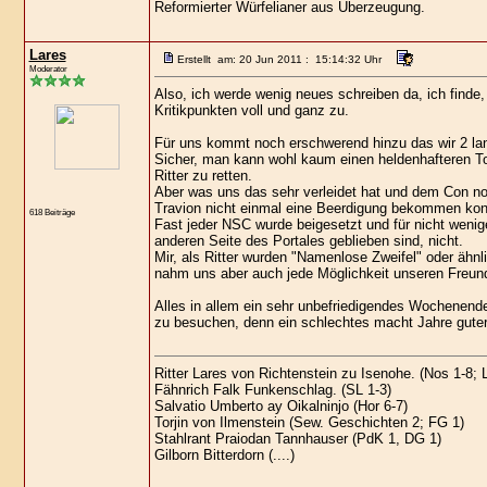
Reformierter Würfelianer aus Überzeugung.
Lares
Erstellt am: 20 Jun 2011 : 15:14:32 Uhr
Moderator
Also, ich werde wenig neues schreiben da, ich finde,
Kritikpunkten voll und ganz zu.
Für uns kommt noch erschwerend hinzu das wir 2 lan
Sicher, man kann wohl kaum einen heldenhafteren T
Ritter zu retten.
Aber was uns das sehr verleidet hat und dem Con no
Travion nicht einmal eine Beerdigung bekommen kon
618 Beiträge
Fast jeder NSC wurde beigesetzt und für nicht wenige
anderen Seite des Portales geblieben sind, nicht.
Mir, als Ritter wurden "Namenlose Zweifel" oder ähnl
nahm uns aber auch jede Möglichkeit unseren Freun
Alles in allem ein sehr unbefriedigendes Wochenend
zu besuchen, denn ein schlechtes macht Jahre guter 
Ritter Lares von Richtenstein zu Isenohe. (Nos 1-8;
Fähnrich Falk Funkenschlag. (SL 1-3)
Salvatio Umberto ay Oikalninjo (Hor 6-7)
Torjin von Ilmenstein (Sew. Geschichten 2; FG 1)
Stahlrant Praiodan Tannhauser (PdK 1, DG 1)
Gilborn Bitterdorn (....)