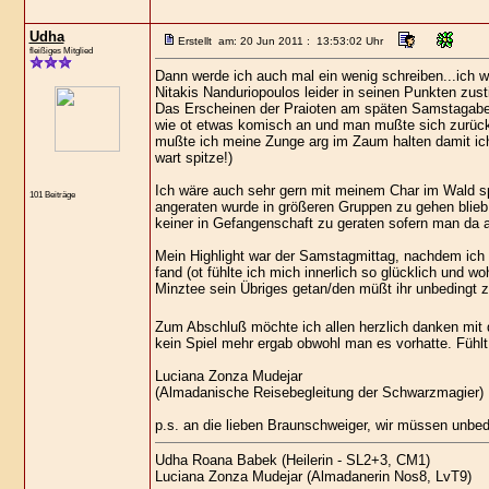
Udha
Erstellt am: 20 Jun 2011 : 13:53:02 Uhr
fleißiges Mitglied
Dann werde ich auch mal ein wenig schreiben...ich w
Nitakis Nanduriopoulos leider in seinen Punkten zus
Das Erscheinen der Praioten am späten Samstagabend 
wie ot etwas komisch an und man mußte sich zurückh
mußte ich meine Zunge arg im Zaum halten damit ich 
wart spitze!)
Ich wäre auch sehr gern mit meinem Char im Wald s
101 Beiträge
angeraten wurde in größeren Gruppen zu gehen blieb 
keiner in Gefangenschaft zu geraten sofern man da a
Mein Highlight war der Samstagmittag, nachdem ich 
fand (ot fühlte ich mich innerlich so glücklich und 
Minztee sein Übriges getan/den müßt ihr unbedingt 
Zum Abschluß möchte ich allen herzlich danken mit 
kein Spiel mehr ergab obwohl man es vorhatte. Fühl
Luciana Zonza Mudejar
(Almadanische Reisebegleitung der Schwarzmagier)
p.s. an die lieben Braunschweiger, wir müssen unbe
Udha Roana Babek (Heilerin - SL2+3, CM1)
Luciana Zonza Mudejar (Almadanerin Nos8, LvT9)