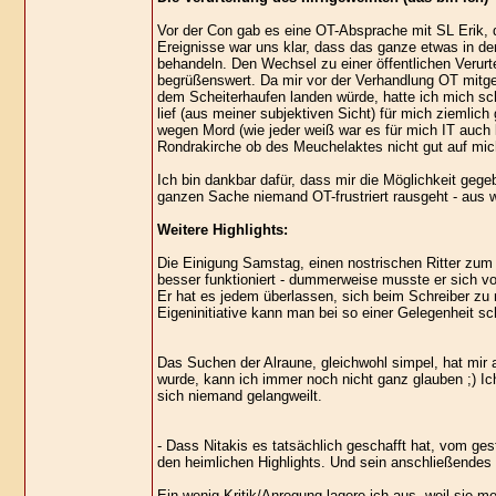
Vor der Con gab es eine OT-Absprache mit SL Erik,
Ereignisse war uns klar, dass das ganze etwas in den
behandeln. Den Wechsel zu einer öffentlichen Verurtei
begrüßenswert. Da mir vor der Verhandlung OT mitgete
dem Scheiterhaufen landen würde, hatte ich mich sch
lief (aus meiner subjektiven Sicht) für mich ziemlich 
wegen Mord (wie jeder weiß war es für mich IT auch k
Rondrakirche ob des Meuchelaktes nicht gut auf mich z
Ich bin dankbar dafür, dass mir die Möglichkeit geg
ganzen Sache niemand OT-frustriert rausgeht - aus
Weitere Highlights:
Die Einigung Samstag, einen nostrischen Ritter zum
besser funktioniert - dummerweise musste er sich v
Er hat es jedem überlassen, sich beim Schreiber zu 
Eigeninitiative kann man bei so einer Gelegenheit sc
Das Suchen der Alraune, gleichwohl simpel, hat mir 
wurde, kann ich immer noch nicht ganz glauben ;) Ich
sich niemand gelangweilt.
- Dass Nitakis es tatsächlich geschafft hat, vom ges
den heimlichen Highlights. Und sein anschließendes
Ein wenig Kritik/Anregung lagere ich aus, weil sie m