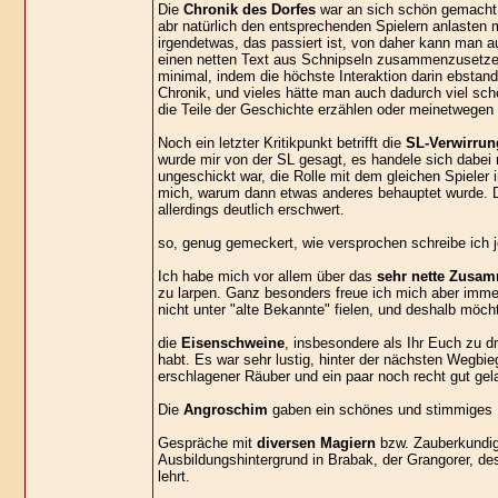
Die
Chronik des Dorfes
war an sich schön gemacht u
abr natürlich den entsprechenden Spielern anlasten m
irgendetwas, das passiert ist, von daher kann man a
einen netten Text aus Schnipseln zusammenzusetzen
minimal, indem die höchste Interaktion darin ebstand
Chronik, und vieles hätte man auch dadurch viel sch
die Teile der Geschichte erzählen oder meinetwegen a
Noch ein letzter Kritikpunkt betrifft die
SL-Verwirrun
wurde mir von der SL gesagt, es handele sich dabei
ungeschickt war, die Rolle mit dem gleichen Spieler
mich, warum dann etwas anderes behauptet wurde. 
allerdings deutlich erschwert.
so, genug gemeckert, wie versprochen schreibe ich j
Ich habe mich vor allem über das
sehr nette Zusam
zu larpen. Ganz besonders freue ich mich aber immer,
nicht unter "alte Bekannte" fielen, und deshalb möch
die
Eisenschweine
, insbesondere als Ihr Euch zu 
habt. Es war sehr lustig, hinter der nächsten Wegb
erschlagener Räuber und ein paar noch recht gut gel
Die
Angroschim
gaben ein schönes und stimmiges Bil
Gespräche mit
diversen Magiern
bzw. Zauberkundige
Ausbildungshintergrund in Brabak, der Grangorer, de
lehrt.