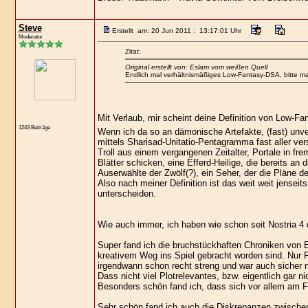
Steve
Erstellt am: 20 Jun 2011 : 13:17:01 Uhr
Moderator
Zitat:
Original erstellt von: Eslam vom weißen Quell
Endlich mal verhältnismäßiges Low-Fantasy-DSA, bitte ma
Mit Verlaub, mir scheint deine Definition von Low-Fa
1243 Beiträge
Wenn ich da so an dämonische Artefakte, (fast) un
mittels Sharisad-Unitatio-Pentagramma fast aller v
Troll aus einem vergangenen Zeitalter, Portale in fr
Blätter schicken, eine Efferd-Heilige, die bereits a
Auserwählte der Zwölf(?), ein Seher, der die Pläne d
Also nach meiner Definition ist das weit weit jensei
unterscheiden.
Wie auch immer, ich haben wie schon seit Nostria 4
Super fand ich die bruchstückhaften Chroniken von E
kreativem Weg ins Spiel gebracht worden sind. Nur 
irgendwann schon recht streng und war auch sicher 
Dass nicht viel Plotrelevantes, bzw. eigentlich gar 
Besonders schön fand ich, dass sich vor allem am Fr
Sehr schön fand ich auch die Diskrepanzen zwischen