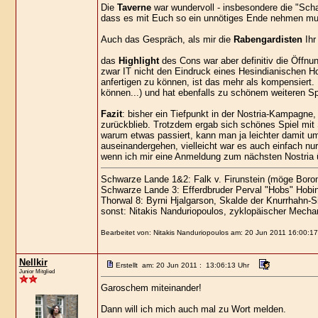
Die
Taverne
war wundervoll - insbesondere die "Sch
dass es mit Euch so ein unnötiges Ende nehmen mu
Auch das Gespräch, als mir die
Rabengardisten
Ihr
das
Highlight
des Cons war aber definitiv die Öffn
zwar IT nicht den Eindruck eines Hesindianischen Hoc
anfertigen zu können, ist das mehr als kompensiert. 
können...) und hat ebenfalls zu schönem weiteren Spi
Fazit
: bisher ein Tiefpunkt in der Nostria-Kampagne
zurückblieb. Trotzdem ergab sich schönes Spiel mit 
warum etwas passiert, kann man ja leichter damit um
auseinandergehen, vielleicht war es auch einfach nur 
wenn ich mir eine Anmeldung zum nächsten Nostria 
Schwarze Lande 1&2: Falk v. Firunstein (möge Boron
Schwarze Lande 3: Efferdbruder Perval "Hobs" Hobi
Thorwal 8: Byrni Hjalgarson, Skalde der Knurrhahn-S
sonst: Nitakis Nanduriopoulos, zyklopäischer Mechan
Bearbeitet von: Nitakis Nanduriopoulos am: 20 Jun 2011 16:00:17
Nellkir
Erstellt am: 20 Jun 2011 : 13:06:13 Uhr
Junior Mitglied
Garoschem miteinander!
Dann will ich mich auch mal zu Wort melden.