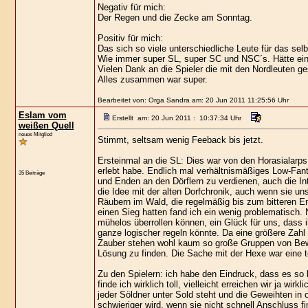
Negativ für mich:
Der Regen und die Zecke am Sonntag.
Positiv für mich:
Das sich so viele unterschiedliche Leute für das se
Wie immer super SL, super SC und NSC´s. Hätte ein
Vielen Dank an die Spieler die mit den Nordleuten ges
Alles zusammen war super.
Bearbeitet von: Orga Sandra am: 20 Jun 2011 11:25:56 Uhr
Eslam vom
Erstellt am: 20 Jun 2011 : 10:37:34 Uhr
weißen Quell
neues Mitglied
Stimmt, seltsam wenig Feeback bis jetzt.
Ersteinmal an die SL: Dies war von den Horasialarps 
erlebt habe. Endlich mal verhältnismäßiges Low-Fanta
35 Beiträge
und Enden an den Dörflern zu verdienen, auch die In
die Idee mit der alten Dorfchronik, auch wenn sie u
Räubern im Wald, die regelmäßig bis zum bitteren En
einen Sieg hatten fand ich ein wenig problematisch
mühelos überrollen können, ein Glück für uns, dass ih
ganze logischer regeln könnte. Da eine größere Zahl
Zauber stehen wohl kaum so große Gruppen von Bewaff
Lösung zu finden. Die Sache mit der Hexe war eine to
Zu den Spielern: ich habe den Eindruck, dass es s
finde ich wirklich toll, vielleicht erreichen wir ja wi
jeder Söldner unter Sold steht und die Geweihten in 
schwieriger wird, wenn sie nicht schnell Anschluss fi