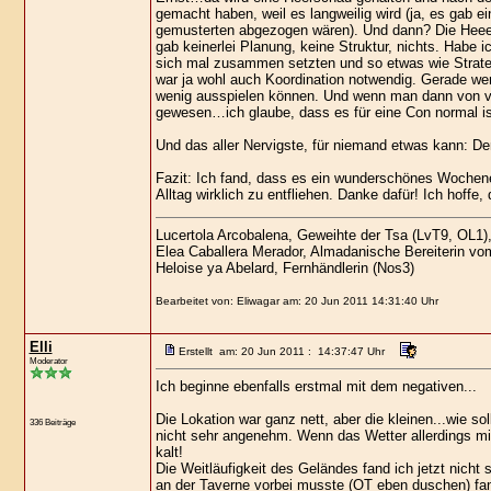
gemacht haben, weil es langweilig wird (ja, es gab ei
gemusterten abgezogen wären). Und dann? Die Heeers
gab keinerlei Planung, keine Struktur, nichts. Habe i
sich mal zusammen setzten und so etwas wie Strate
war ja wohl auch Koordination notwendig. Gerade wen
wenig ausspielen können. Und wenn man dann von vorn
gewesen…ich glaube, dass es für eine Con normal ist
Und das aller Nervigste, für niemand etwas kann: D
Fazit: Ich fand, dass es ein wunderschönes Wochen
Alltag wirklich zu entfliehen. Danke dafür! Ich hoff
Lucertola Arcobalena, Geweihte der Tsa (LvT9, OL1)
Elea Caballera Merador, Almadanische Bereiterin vo
Heloise ya Abelard, Fernhändlerin (Nos3)
Bearbeitet von: Eliwagar am: 20 Jun 2011 14:31:40 Uhr
Elli
Erstellt am: 20 Jun 2011 : 14:37:47 Uhr
Moderator
Ich beginne ebenfalls erstmal mit dem negativen...
Die Lokation war ganz nett, aber die kleinen...wie s
336 Beiträge
nicht sehr angenehm. Wenn das Wetter allerdings mit
kalt!
Die Weitläufigkeit des Geländes fand ich jetzt nich
an der Taverne vorbei musste (OT eben duschen) fand 