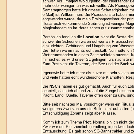
schwer. Als Ilmarjew Woldurjenko (der Neersander Be
mehr oder weniger tun was ich wollte. Als Praiosgewe
Samstagmorgen hatte ich grosse Schwierigkeiten mei
e-Mail) ist Willkommen. Die Praiosdienste haben mei
angewendet wurde, da mein Praiosgeweihter der prinz
Horasreich vorkommende Strömung ist weniger Magief
Magieakademien im Horasischen gut zusammenarbei
Persönlich fand ich die
Location
nicht die Beste die
schwer die Scheunen waren schwer als Praiosschrei
einzurichten. Gebäuden und Umgebung von Wassersc
Die Hütten waren nachts echt eiskalt. Nun hatte ich
Wetterumständen in einem Zelte schlafen musste. Ir
mir sicher, es wird unser SL gelingen fürs nächste ma
Zum Postiven: die Taverne, der See und der Bach wa
Irgendwie hatte ich mehr als zuvor mit sehr vielen u
und viele hatten echt wunderschöne Klamotten. Res
Die
NSC's
haben es gut gemacht. Auch für euch Lob 
gespielt, dass ich ab und zu auf die Zunge beissen m
Pacht, Land, Quelle, Taverne offen oder zu usw. sin
Bitte seit nächstes Mal vorsichtiger wenn ein Ritual
wenigstens Zwei von uns die Brille nicht aufhatten (
Entschuldigung Zorams zeigt aber Klasse.
Komm ich zum Thema
Plot
. Normal bin ich nicht de
Zwar war der Plot ziemlich geradlinig, irgendwie do
Enttäuschung. Es gab schon SC-Bannstrahler und 