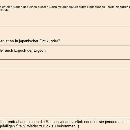
 unteren Boden und einen grossen Dolch mit grünem Ledergriff eingebunden - sollte eigentlich 
elandet?
r ist so in japanischer Optik, oder?
oder auch Ergoch der Ergoch
lfgötterritual aus,gingen die Sachen wieder zurück oder hat sie jemand an s
gefälligen Stein" wieder zurück zu bekommen :)