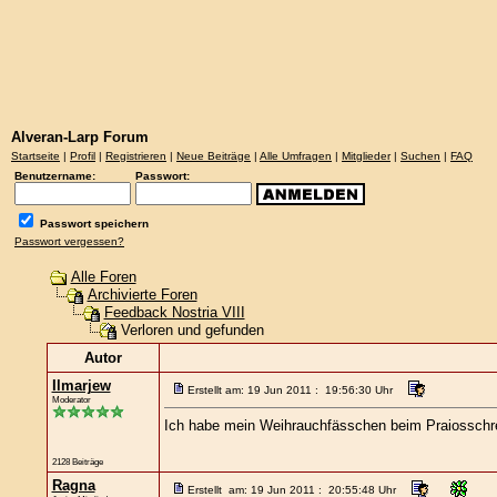
Alveran-Larp Forum
Startseite
|
Profil
|
Registrieren
|
Neue Beiträge
|
Alle Umfragen
|
Mitglieder
|
Suchen
|
FAQ
Benutzername:
Passwort:
Passwort speichern
Passwort vergessen?
Alle Foren
Archivierte Foren
Feedback Nostria VIII
Verloren und gefunden
Autor
Ilmarjew
Erstellt am: 19 Jun 2011 : 19:56:30 Uhr
Moderator
Ich habe mein Weihrauchfässchen beim Praiosschr
2128 Beiträge
Ragna
Erstellt am: 19 Jun 2011 : 20:55:48 Uhr