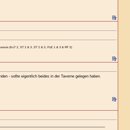
paranis (KuT 2, ST 2 & 3, ST 2 & 3, PzE 1 & 3 & RF 3)
en - sollte eigentlich beides in der Taverne gelegen haben.