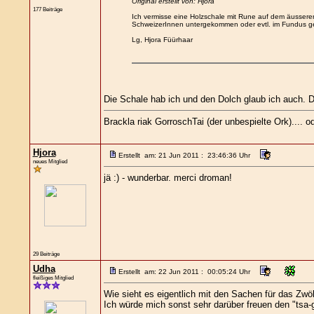
Original erstellt von: Hjora
177 Beiträge
Ich vermisse eine Holzschale mit Rune auf dem äusseren
SchweizerInnen untergekommen oder evtl. im Fundus g
Lg, Hjora Füürhaar
Die Schale hab ich und den Dolch glaub ich auch. De
Brackla riak GorroschTai (der unbespielte Ork).... 
Hjora
Erstellt am: 21 Jun 2011 : 23:46:36 Uhr
neues Mitglied
jä :) - wunderbar. merci droman!
29 Beiträge
Udha
Erstellt am: 22 Jun 2011 : 00:05:24 Uhr
fleißiges Mitglied
Wie sieht es eigentlich mit den Sachen für das Zwö
Ich würde mich sonst sehr darüber freuen den "tsa-