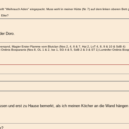
ift "Weihrauch Aden" eingepackt. Muss wohl in meiner Hütte (Nr. 7) auf dem linken oberen Bett
d Eike?
der Doro.
rsand, Magier Erster Flamme vom Blutclan (Nos 2, 4, 6 & 7, Hai 2, LvT 4, 8, 9 & 10 & SdB 4)
i Ordinis Bosparanis (Nos 8, OL 1 & 2, Ise 1, SG 4 & 5, SdB 2 & 3 & ST 1) Luminifer Ordinis Bos
ssen und erst zu Hause bemerkt, als ich meinen Köcher an die Wand hängen w
r?