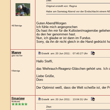
Zitat:
Original erstellt von: Ragna
Habe am Samstag Abend vor der Endschlacht einem NSC 
Guten Abend/Morgen
442 Beiträge
Ich fühle mich angesprochen
Du hast ihn mir für die Kultisten/magierrobe geli
du den her genommen hast.
Nun, ich glaube er ist dann im Fundus.
Sorry, da ihn dir nicht gleich in die Hand gedrückt h
Maeve
Erstellt am: 20 Jun 2011 : 07:40:27 Uhr
ganz neu hier
Hallo Steffi,
das Weihrauch-Reagenz-Gläschen gehört uns. Ich den
9 Beiträge
Liebe Grüße,
Doro
Der Optimist weiß, dass die Welt scheiße ist, der
Ilmarjew
Erstellt am: 20 Jun 2011 : 13:04:31 Uhr
Moderator
Zitat: