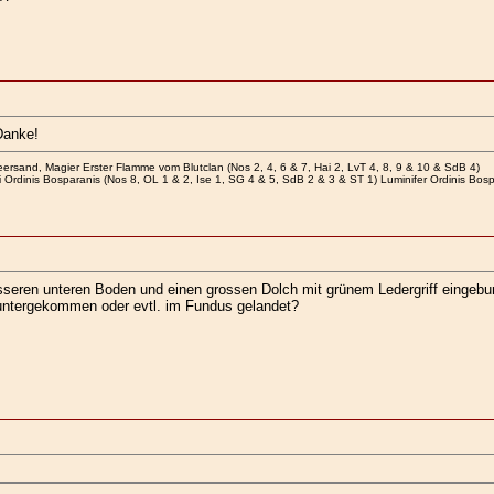
Danke!
rsand, Magier Erster Flamme vom Blutclan (Nos 2, 4, 6 & 7, Hai 2, LvT 4, 8, 9 & 10 & SdB 4)
i Ordinis Bosparanis (Nos 8, OL 1 & 2, Ise 1, SG 4 & 5, SdB 2 & 3 & ST 1) Luminifer Ordinis Bos
eren unteren Boden und einen grossen Dolch mit grünem Ledergriff eingebund
 untergekommen oder evtl. im Fundus gelandet?