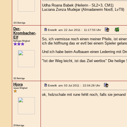
Udha Roana Babek (Heilerin - SL2+3, CM1)
Luciana Zonza Mudejar (Almadanerin Nos8, LvT9)
101 Beiträge
Der-
Erstellt am: 22 Jun 2011 : 11:17:53 Uhr
Krombacher-
Elf
So, ich vermisse noch einen meiner Pfeile, ist ein
fleißiges Mitglied
ich die höffnung das er evtl bei einem Spieler geland
Und ich habe beim Aufbauen einen Lederring mit Dru
"Ist der Weg leicht, ist das Ziel wertlos" Die heilige
111 Beiträge
Hjora
Erstellt am: 03 Jul 2011 : 22:04:28 Uhr
neues Mitglied
ok, holzschale mit rune fehlt noch, falls sie jemand
29 Beiträge