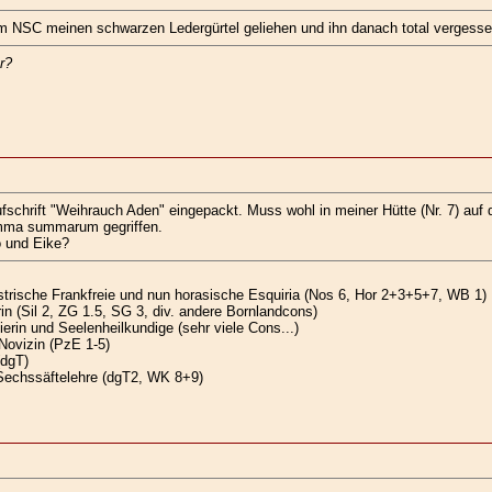
NSC meinen schwarzen Ledergürtel geliehen und ihn danach total vergessen.
r?
schrift "Weihrauch Aden" eingepackt. Muss wohl in meiner Hütte (Nr. 7) auf 
umma summarum gegriffen.
o und Eike?
strische Frankfreie und nun horasische Esquiria (Nos 6, Hor 2+3+5+7, WB 1)
in (Sil 2, ZG 1.5, SG 3, div. andere Bornlandcons)
rin und Seelenheilkundige (sehr viele Cons...)
Novizin (PzE 1-5)
dgT)
Sechssäftelehre (dgT2, WK 8+9)