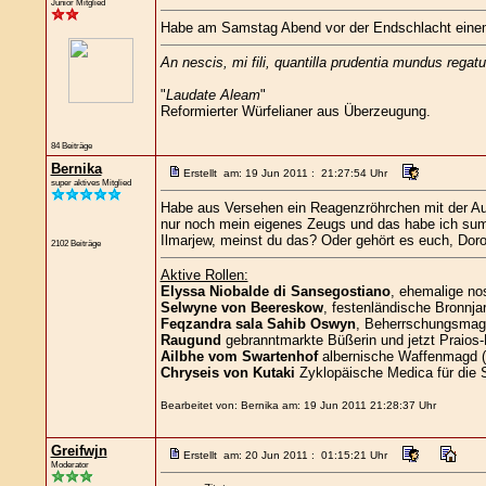
Junior Mitglied
Habe am Samstag Abend vor der Endschlacht einem 
An nescis, mi fili, quantilla prudentia mundus regatu
"
Laudate Aleam
"
Reformierter Würfelianer aus Überzeugung.
84 Beiträge
Bernika
Erstellt am: 19 Jun 2011 : 21:27:54 Uhr
super aktives Mitglied
Habe aus Versehen ein Reagenzröhrchen mit der Auf
nur noch mein eigenes Zeugs und das habe ich s
Ilmarjew, meinst du das? Oder gehört es euch, Dor
2102 Beiträge
Aktive Rollen:
Elyssa Niobalde di Sansegostiano
, ehemalige no
Selwyne von Beereskow
, festenländische Bronnjar
Feqzandra sala Sahib Oswyn
, Beherrschungsmagie
Raugund
gebranntmarkte Büßerin und jetzt Praios-
Ailbhe vom Swartenhof
albernische Waffenmagd (
Chryseis von Kutaki
Zyklopäische Medica für die 
Bearbeitet von: Bernika am: 19 Jun 2011 21:28:37 Uhr
Greifwjn
Erstellt am: 20 Jun 2011 : 01:15:21 Uhr
Moderator