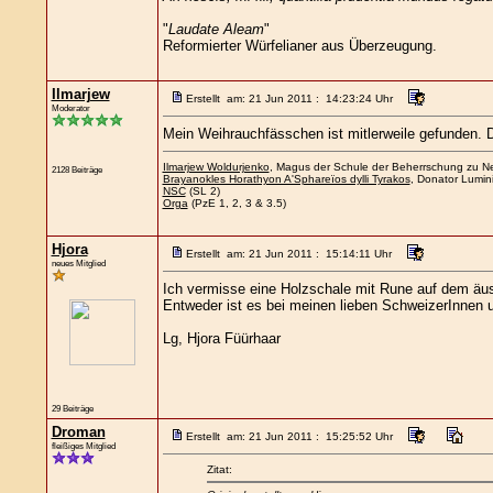
"
Laudate Aleam
"
Reformierter Würfelianer aus Überzeugung.
Ilmarjew
Erstellt am: 21 Jun 2011 : 14:23:24 Uhr
Moderator
Mein Weihrauchfässchen ist mitlerweile gefunden. 
Ilmarjew Woldurjenko
, Magus der Schule der Beherrschung zu Nee
2128 Beiträge
Brayanokles Horathyon A'Sphareïos dylli Tyrakos
, Donator Lumin
NSC
(SL 2)
Orga
(PzE 1, 2, 3 & 3.5)
Hjora
Erstellt am: 21 Jun 2011 : 15:14:11 Uhr
neues Mitglied
Ich vermisse eine Holzschale mit Rune auf dem äuss
Entweder ist es bei meinen lieben SchweizerInnen
Lg, Hjora Füürhaar
29 Beiträge
Droman
Erstellt am: 21 Jun 2011 : 15:25:52 Uhr
fleißiges Mitglied
Zitat: