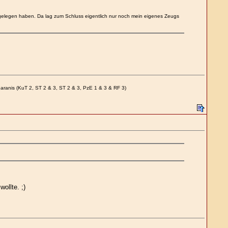
 gelegen haben. Da lag zum Schluss eigentlich nur noch mein eigenes Zeugs
paranis (KuT 2, ST 2 & 3, ST 2 & 3, PzE 1 & 3 & RF 3)
ollte. ;)