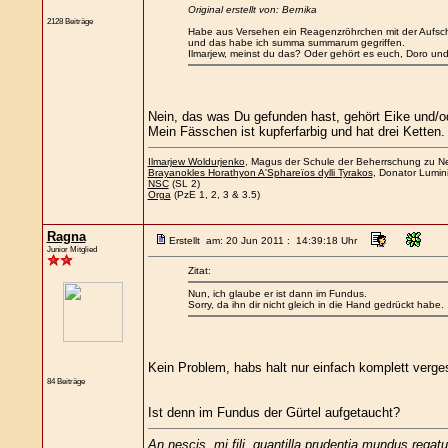
Original erstellt von: Bernika
2128 Beiträge
Habe aus Versehen ein Reagenzröhrchen mit der Aufschr
und das habe ich summa summarum gegriffen.
Ilmarjew, meinst du das? Oder gehört es euch, Doro un
Nein, das was Du gefunden hast, gehört Eike und/o
Mein Fässchen ist kupferfarbig und hat drei Ketten.
Ilmarjew Woldurjenko
, Magus der Schule der Beherrschung zu Nee
Brayanokles Horathyon A'Sphareïos dylli Tyrakos
, Donator Lumin
NSC
(SL 2)
Orga
(PzE 1, 2, 3 & 3.5)
Ragna
Erstellt am: 20 Jun 2011 : 14:39:18 Uhr
Junior Mitglied
Zitat:
Nun, ich glaube er ist dann im Fundus.
Sorry, da ihn dir nicht gleich in die Hand gedrückt habe.
Kein Problem, habs halt nur einfach komplett verge
84 Beiträge
Ist denn im Fundus der Gürtel aufgetaucht?
An nescis, mi fili, quantilla prudentia mundus regatu