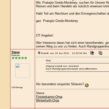
Wir, Praiopio Gredo-Monterey, suchen für Unsere Ha
Reisen und beim Handeln als nützlich erweisen kön
Habt Teil am Reichtum und den Errungenschaften der 
gez. Praiopio Gredo-Monterey
OT Angebot:
Wer Interesse daran hat sich einer bestehenden, gr
seinen Weg zu uns zu finden. Auch Randgruppenko
Steve
Erstellt am: 16 Jun 2011 : 12:24:54 Uhr
Moderator
Zitat:
Original erstellt von: Jeredred
Auch Randgruppenkonzepte sind willkommen.
Als besonders exquisite Sklaven?
1243 Beiträge
Steve
Finsterkamm-Orga
Winterfurth-Orga