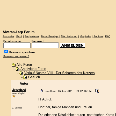
Alveran-Larp Forum
Startseite
|
Profil
|
Registrieren
|
Neue Beiträge
|
Alle Umfragen
|
Mitglieder
|
Suchen
|
FAQ
Benutzername:
Passwort:
Passwort speichern
Passwort vergessen?
Alle Foren
Archivierte Foren
Vorlauf Nostria VIII - Der Schatten des Ketzers
Gesuch
Autor
Jeredred
Erstellt am: 16 Jun 2011 : 09:12:16 Uhr
neues Mitglied
IT Aufruf:
Hört her, fähige Mannen und Frauen
27 Beiträge
Die erlesene Köstlichkeit guten, nostrischen Korns