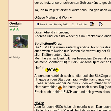
der es trotz unserer schlechten Schiesskünste gescha
Ja, ich räum jetzt erstmal weiter aus und geh dann w
Grüsse Martin und Wonny
Greifwjn
Erstellt am: 30 May 2011 : 01:19:40 Uhr
Moderator
Guten Abend ihr Lieben,
Andreas und ich sind wieder gut im Frankenland ang
Spielleitung/Orga:
Die SL & Orga waren einfach grandios. Nicht nur da
auch wenn teilweise nur Doreen die Vertretung der S
allen Kräften unterstützt.
442 Beiträge
Mein herzlicher Dank gilt hier besonders Doreen die 
vielmehr Sonntag früh) mir ein Gänsehautplot der so 
hierfür!
Ansonsten natürlich auch an die restliche SL&Orga e
Hingabe an den Start der Traumweltenkampange war 
Etwas schade war der Zeitdruck, den wir immer zu s
nicht vermeiden
Ich hätte gut noch einen Tag (na
Erholt euch, schlaft EUCH aus und seit gewiss dass ih
NSCs:
Also für euch NSCs habe ich ebenfalls ein Dankesch
Obgleich ihr nur 10 (?) wart, habt ihr es erscheinen l