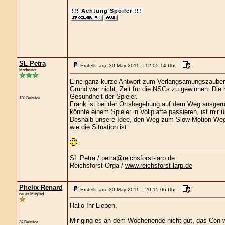
!!! Achtung Spoiler !!!
SL Petra
Erstellt am: 30 May 2011 : 12:05:14 Uhr
Moderator
Eine ganz kurze Antwort zum Verlangsamungszauber
Grund war nicht, Zeit für die NSCs zu gewinnen. Die
Gesundheit der Spieler.
138 Beiträge
Frank ist bei der Ortsbegehung auf dem Weg ausgerut
könnte einem Spieler in Vollplatte passieren, ist mir 
Deshalb unsere Idee, den Weg zum Slow-Motion-Weg z
wie die Situation ist.
SL Petra /
petra@reichsforst-larp.de
Reichsforst-Orga /
www.reichsforst-larp.de
Phelix Renard
Erstellt am: 30 May 2011 : 20:15:06 Uhr
neues Mitglied
Hallo Ihr Lieben,
Mir ging es an dem Wochenende nicht gut, das Con wa
24 Beiträge