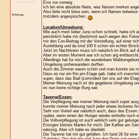
Eins nur vorweg:
Ich bin eine absolute Niete, was Namen merken ange
Also bitte nicht böse sein, wenn ich Namen teilweise 
58 Beiträge
trotzdem angesprochen.
Location/Umgebung:
Wie auch mein lieber Juno schon schrieb, hatte ich 
persönlich habe mir (bestimmt auch wegen des Fotos)
mir den Con-Beitrag mit der Vorstellung, auf einer rich
Ausbildung und da sind 100 € schon ein echter Brock
Jetzt im Nachhinein muss ich natürlich im Blick auf d
Aber im ersten Moment war ich schon arg enttäuscht,
Allerdings hat für mich die wunderbare Waldumgebung
Umgebung umherwandern durften.
Auch die Zimmer waren schön und man konnte sie mit 
Dass es nur ein Klo pro Etage gab, habe ich manchma
super, dass das Bad (zumindest bei uns auf der Etage
Meiner Meinung nach ist die gegebene Umgebung und 
es nun keine richtige Burg war.
Taverne/Essen:
Die Verpflegung war meiner Meinung nach super ausg
konnte meiner Meinung nach jeder etwas leckeres fin
Sehr von Vorteil war natürlich auch, dass das Essen
später, wenn einen der Hunger wieder einholte noch e
Die Vollverpflegung ist euch wirklich sehr gut gelunge
Einziges kleines Manko für mich: Der Kaffee am Sam
wässrig. Aber ich habe es überlebt.
Die Taverne hat mir gut gefallen. Ich fand 2€ für ein
Getränke. Das hat mir und Juno den Durst auf einen 