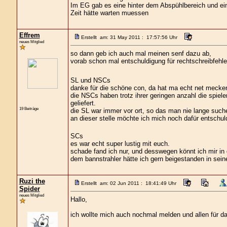
Im EG gab es eine hinter dem Abspühlbereich und ei
Zeit hätte warten muessen
Effrem
Erstellt am: 31 May 2011 : 17:57:56 Uhr
neues Mitglied
so dann geb ich auch mal meinen senf dazu ab,
vorab schon mal entschuldigung für rechtschreibfehler
SL und NSCs
danke für die schöne con, da hat ma echt net mecke
die NSCs haben trotz ihrer geringen anzahl die spiel
geliefert.
19 Beiträge
die SL war immer vor ort, so das man nie lange suc
an dieser stelle möchte ich mich noch dafür entschu
SCs
es war echt super lustig mit euch.
schade fand ich nur, und desswegen könnt ich mir in 
dem bannstrahler hätte ich gern beigestanden in seine
Ruzi the
Erstellt am: 02 Jun 2011 : 18:41:49 Uhr
Spider
neues Mitglied
Hallo,
ich wollte mich auch nochmal melden und allen für da