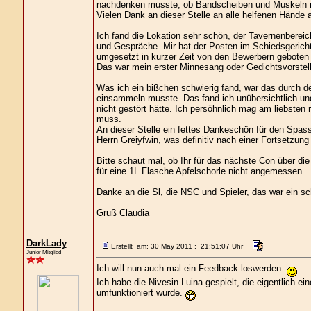
nachdenken musste, ob Bandscheiben und Muskeln nu
Vielen Dank an dieser Stelle an alle helfenen Händ
Ich fand die Lokation sehr schön, der Tavernenberei
und Gespräche. Mir hat der Posten im Schiedsgericht
umgesetzt in kurzer Zeit von den Bewerbern gebote
Das war mein erster Minnesang oder Gedichtsvorstell
Was ich ein bißchen schwierig fand, war das durch de
einsammeln musste. Das fand ich unübersichtlich un
nicht gestört hätte. Ich persöhnlich mag am liebsten
muss.
An dieser Stelle ein fettes Dankeschön für den Spas
Herrn Greiyfwin, was definitiv nach einer Fortsetzung 
Bitte schaut mal, ob Ihr für das nächste Con über di
für eine 1L Flasche Apfelschorle nicht angemessen.
Danke an die Sl, die NSC und Spieler, das war ein 
Gruß Claudia
DarkLady
Erstellt am: 30 May 2011 : 21:51:07 Uhr
Junior Mitglied
Ich will nun auch mal ein Feedback loswerden.
Ich habe die Nivesin Luina gespielt, die eigentlich ei
umfunktioniert wurde.