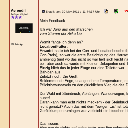
Aerendil
Erstellt am: 30 May 2011 : 11:44:17 Uhr
fleißiges Mitglied
Mein Feedback
Ich war
Juno aus den Marschen,
vom Stamm der Riika-Lie
Womit fange ich denn an?
428 Beiträge
Location/Futter:
Erwartet hatte ich bei der Con- und Locationbeschreib
Con-Preis), so war die erste Besichtigung des Hause
ambientig (und wo das nicht so war ließ sich leicht
bei, aber auch da wurde mit kleinen Dekoperlen und
Einzig blieb das in jeder Etage nur eine Toilette war
Bäh-bäh aus
Zuletzt noch: Die Gruft
Beklemmende Enge, unangenehme Temperaturen, schwe
Pflichtbewusstsein zu den glücklichen Vier, die das 
Der Wald mit Steinbruch, Abhängen, Wanderwegen, kr
super!
Daran kann man echt nichts meckern - der Steinbruch 
nicht genutzt? Auch das mit dem "ewigen Eis" ist tot
Geröllklumpen rumlagen war vielleicht ein bisschen bl
Das Essen:
Also wer da nichts gefunden hatte, was ihm schmeckt,