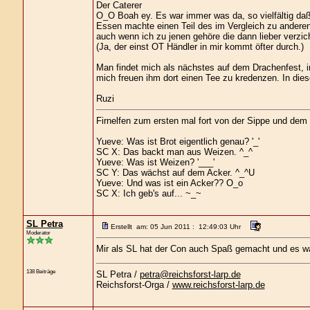
Der Caterer
O_O Boah ey. Es war immer was da, so vielfältig da
Essen machte einen Teil des im Vergleich zu anderen
auch wenn ich zu jenen gehöre die dann lieber verzic
(Ja, der einst OT Händler in mir kommt öfter durch.)
Man findet mich als nächstes auf dem Drachenfest, i
mich freuen ihm dort einen Tee zu kredenzen. In die
Ruzi
Firnelfen zum ersten mal fort von der Sippe und dem
Yueve: Was ist Brot eigentlich genau? '_'
SC X: Das backt man aus Weizen. ^_^
Yueve: Was ist Weizen? '___'
SC Y: Das wächst auf dem Acker. ^_^U
Yueve: Und was ist ein Acker?? O_o
SC X: Ich geb's auf... ~_~
SL Petra
Erstellt am: 05 Jun 2011 : 12:49:03 Uhr
Moderator
Mir als SL hat der Con auch Spaß gemacht und es war 
138 Beiträge
SL Petra /
petra@reichsforst-larp.de
Reichsforst-Orga /
www.reichsforst-larp.de