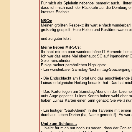
Für mich als Spielerin nebenbei bemerkt auch. Hinte
dass ich mich nach der Rückkehr auf die Dornburg er
krasses Erlebnis.
NSCs:
Meinen größten Respekt: ihr wart einfach wunderbar! 
großartig gespielt. Eure Rollen und Kostüme waren ei
und zu guter letzt
Meine lieben Mit-SCs:
Ihr habt mir ein paar wunderschöne IT-Momente besch
Ich war das erste Mal überhaupt SC auf irgendeiner C
Spiel reinzufinden.
Einige meiner persönlichen Highlights:
- Ein wunderbarer Samstag-Nachmittag-Spaziergang mit
- Die Endschlacht am Portal und das anschließende B
Luinas erfolgreiche Heilung bedankt hat. Das hat mic
- Das Kartenlegen am Samstag Abend in der Taverne 
aufs Auge gepasst. Luinas Karten haben wohl eher mei
haben Luinas Karten einen Sinn gehabt: Sie weiß nun
- Ein lustiger "Sauf-Abend" in der Tarverne mit eine
durchaus lieben Darian (ha, Name gemerkt!). Es war e
Und zum Schluss...
...bleibt für mich nur noch zu sagen, dass der Con e