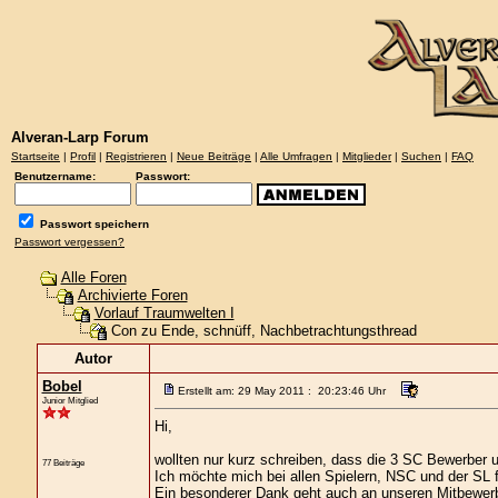
Alveran-Larp Forum
Startseite
|
Profil
|
Registrieren
|
Neue Beiträge
|
Alle Umfragen
|
Mitglieder
|
Suchen
|
FAQ
Benutzername:
Passwort:
Passwort speichern
Passwort vergessen?
Alle Foren
Archivierte Foren
Vorlauf Traumwelten I
Con zu Ende, schnüff, Nachbetrachtungsthread
Autor
Bobel
Erstellt am: 29 May 2011 : 20:23:46 Uhr
Junior Mitglied
Hi,
wollten nur kurz schreiben, dass die 3 SC Bewerber
77 Beiträge
Ich möchte mich bei allen Spielern, NSC und der SL
Ein besonderer Dank geht auch an unseren Mitbewerbe