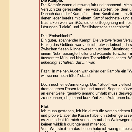
Die Kämpfe:
Die Kämpfe waren durchweg fair und spannend. Mein 
Versuch zur gefesselten Fee vorzustoßen, bei dem u
Danach dann der "Kampf" mit dem Basilisken. Ich zä
denen jeder bereits mit einem Kampf rechnete - und s
Basilisken wohl wir SCs, die eine Begegnung mit fie
Lösungen "Lalala" und "Basiliskenscheisseschlacht" z
Die "Endschlacht"
Ein guter, spannender Kampf. Die verzweifelten Vers
Einzig das Gelände war vielleicht etwas kritisch, da 
Zwischen fiesen Klingenwesen huschten Biestinger, 
einem Netz, besorgte Heiler und wütende Torwaler - 
äusserster Müh und Not das Tor schließen lassen. W
unbedingt schaffen, das…" war.
Fazit: In meinen Augen war keiner der Kämpfe ein "
wir sie nur noch töten" stand.
Doch noch eine Anmerkung: Das "Stop!" war vielleich
dramatischen Posen fallen und manch Bogenschütze i
an einer Seite irgendwo jemand umfällt muss deswege
zu erkennen, ob jemand kurz Zeit zum Aufstehen brauc
Plot:
Ich muss gestehen, ich bin durch die verschiedenen P
und probiert, aber die Kasse habe ich stehen gelassen
es zumindest für mich vor allem auf den Waldwegen 
keinen wirklich durchgehend miterlebt.
Vom Wettstreit um das Lehen habe ich wenig mitbeko