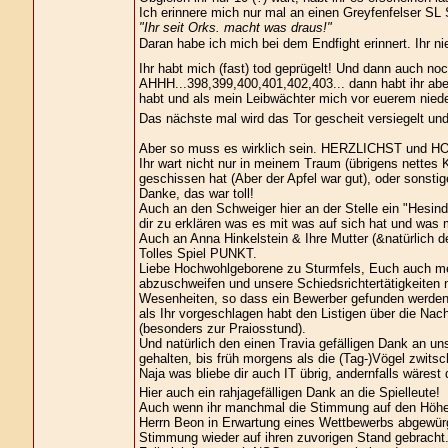
Ich erinnere mich nur mal an einen Greyfenfelser SL S
"Ihr seit Orks. macht was draus!"
Daran habe ich mich bei dem Endfight erinnert. Ihr n
Ihr habt mich (fast) tod geprügelt! Und dann auch no
AHHH...398,399,400,401,402,403... dann habt ihr abe
habt und als mein Leibwächter mich vor euerem nieder
Das nächste mal wird das Tor gescheit versiegelt u
Aber so muss es wirklich sein. HERZLICHST un
Ihr wart nicht nur in meinem Traum (übrigens nettes K
geschissen hat (Aber der Apfel war gut), oder sonstige
Danke, das war toll!
Auch an den Schweiger hier an der Stelle ein "Hesind
dir zu erklären was es mit was auf sich hat und was mi
Auch an Anna Hinkelstein & Ihre Mutter (&natürlich 
Tolles Spiel PUNKT.
Liebe Hochwohlgeborene zu Sturmfels, Euch auch mei
abzuschweifen und unsere Schiedsrichtertätigkeiten 
Wesenheiten, so dass ein Bewerber gefunden werden
als Ihr vorgeschlagen habt den Listigen über die Nac
(besonders zur Praiosstund).
Und natürlich den einen Travia gefälligen Dank an un
gehalten, bis früh morgens als die (Tag-)Vögel zwitsc
Naja was bliebe dir auch IT übrig, andernfalls wäres
Hier auch ein rahjagefälligen Dank an die Spielleute!
Auch wenn ihr manchmal die Stimmung auf den Höhep
Herrn Beon in Erwartung eines Wettbewerbs abgewürg
Stimmung wieder auf ihren zuvorigen Stand gebracht