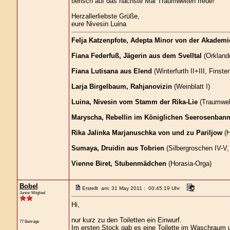
tierisch auf das nächste Mal Traumwelten freue!
Herzallerliebste Grüße,
eure Nivesin Luina
Felja Katzenpfote, Adepta Minor von der Akademi
Fiana Federfuß, Jägerin aus dem Svelltal
(Orklande
Fiana Lutisana aus Elend
(Winterfurth II+III, Finst
Larja Birgelbaum, Rahjanovizin
(Weinblatt I)
Luina, Nivesin vom Stamm der Rika-Lie
(Traumwelte
Maryscha, Rebellin im Königlichen Seerosenbann
Rika Jalinka Marjanuschka von und zu Pariljow
(H
Sumaya, Druidin aus Tobrien
(Silbergroschen IV-V,
Vienne Biret, Stubenmädchen
(Horasia-Orga)
Bobel
Erstellt am: 31 May 2011 : 00:45:19 Uhr
Junior Mitglied
Hi,
nur kurz zu den Toiletten ein Einwurf.
77 Beiträge
Im ersten Stock gab es eine Toilette im Waschraum u