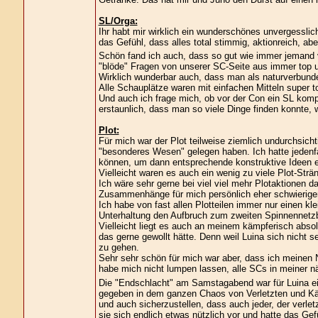
SL/Orga:
Ihr habt mir wirklich ein wunderschönes unvergesslich
das Gefühl, dass alles total stimmig, aktionreich, ab
Schön fand ich auch, dass so gut wie immer jemand 
"blöde" Fragen von unserer SC-Seite aus immer top 
Wirklich wunderbar auch, dass man als naturverbund
Alle Schauplätze waren mit einfachen Mitteln super tol
Und auch ich frage mich, ob vor der Con ein SL kompl
erstaunlich, dass man so viele Dinge finden konnte, 
Plot:
Für mich war der Plot teilweise ziemlich undurchsicht
"besonderes Wesen" gelegen haben. Ich hatte jeden
können, um dann entsprechende konstruktive Ideen e
Vielleicht waren es auch ein wenig zu viele Plot-Strän
Ich wäre sehr gerne bei viel viel mehr Plotaktionen 
Zusammenhänge für mich persönlich eher schwieriger 
Ich habe von fast allen Plotteilen immer nur einen k
Unterhaltung den Aufbruch zum zweiten Spinnennetz
Vielleicht liegt es auch an meinem kämpferisch abso
das gerne gewollt hätte. Denn weil Luina sich nicht 
zu gehen.
Sehr sehr schön für mich war aber, dass ich meinen N
habe mich nicht lumpen lassen, alle SCs in meiner 
Die "Endschlacht" am Samstagabend war für Luina ein
gegeben in dem ganzen Chaos von Verletzten und Kä
und auch sicherzustellen, dass auch jeder, der verle
sie sich endlich etwas nützlich vor und hatte das Gefü