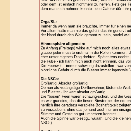
oder dem ist einfach nichtmehr zu helfen. Fetziges 
dem man sich nehmen konnte - den Caterer dürft ihr 
Orga/SL:
Immer da wenn man sie brauchte, immer für einen net
Vor allem hatte man nie das gefühl das ihr genervt o
der Hand durch den Wald gerannt zu sein, soviel wie d
Athmosphäre allgemein:
Zu Anfang (Freitags) wirke auf mich noch alles etwas 
glaube jeder musste erstmal in die Rollen kommen, di
eher unser eigenes Ding drehten. Spätestens nachts w
die Füße - ich kann mich auch nicht erinnern, das v
Die Feenwelt - immer schwierig dazustellen - war von
plötzliche Gefahr durch die Biester immer irgendwie 
Die NSCs:
Großartig! Absolut großartig!
Ob nun als verängstige Dorfbewohner, lästernde Weib
und Biester - ihr wart absolut großartig.
Die "bösen" Feen waren schaurig-schön, und der Ges
es war grandios, das die fiesen Biester bei der ers
herrlich ihre geradezu verspielte Boshaftigkeit zeigte
zu verzaubern, ohne das jemand auch nur ein einzige
Stimme und Geste so gut umsetzen konntet
Auch die Spinne war biestig…wuääh. Und die kleinen 
NSCs)