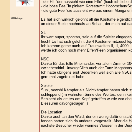
- der Elf "der aussieht wie eine Elfe" (hach ich liebe
- die böse Fee "in pinkem Korsett/mit Hööörnchen/S
- die gute Fee "die aussieht wie aus einem Manga en
28 Beiträge
Es hat sich wirklich gelohnt all die Kostüme eigentl
an dieser Stelle nochmals an Sebas, der mich auf da
SL
Ihr wart super, spontan, seid auf die Spieler eingeg
hoch! Es hat sich gelohnt die 4 Kostüme mitzuschlepp
Ich komme gerne auch auf Traumwelten II, II, 4000...
werde ich doch noch mehr Elfen/Feen organisieren k
NSC
Danke für das tolle Miteinander, vor allem Zimmer 10
zwischendrin! Unvergeßlich auch der Tanz Magahons 
Ich hatte übrigens erst Bedenken weil sich alle NSCs
gern mal zugetextet habe.
Spieler
Supi, sowohl Kämpfer als Nichtkämpfer haben sich st
schleppend (im wahrsten Sinne des Wortes, denn keine
Schlacht als erstes am Kopf getroffen wurde war ehe
Blessuren davongetragen :)
Die Location
Danke auch an den Wald, der ein wenig dafür entschäd
fanden hatten sich da anderes vorgestellt. Aber die 
nächste Besucher wieder warmes Wasser in der Dus