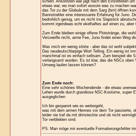
schien. Ansonsten war jagt nach den Einzelteilen um
etwas war, wo man sofort wusste was zu machen wa
das Tor zu der Globule mit dem Sarg (brrr) öffnen ko
Bannstrahler eine interessante Erfahrung für Juno. 
bedrohlich genug, um es nicht ins Slapstick abrutsc
kommt irgendwas echt ekelhaftes auf einen zu, aber 
Zum Ende bleiben einige offene Plotstränge, die wohl
Verzweifle nicht, arme Fee, Juno findet einen Weg dic
Was mich ein wenig störte - aber das ist wohl subjekt
Das neudeutschlarpige Wort Telling. Ein wenig ist imm
manchmal ist es einfach seltsam. Zum beispiel die 
verlangsamt wurden. Es ist klar, das die NSCs oben V
Umweg laufen lassen können?
Zum Ende noch:
Eine sehr schönes Wochendende - die etwas unerwar
Lehen wurde durch grandiose NSC-Kostüme, super E
ausgeglichen
Ich bin gespannt wie es weitergeht,
was mit dem armen Hennes vor dem Tor passierte, ob
leider nie traf da mit drinsteckte und ob nicht womög
Tor verblieben sind.
PS: Man möge mir eventuelle Formatierungsfehler im T