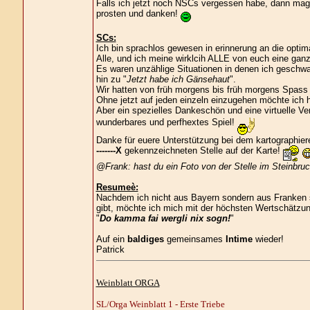
Falls ich jetzt noch NSCs vergessen habe, dann mag
prosten und danken!
SCs:
Ich bin sprachlos gewesen in erinnerung an die opti
Alle, und ich meine wirklcih ALLE von euch eine ga
Es waren unzählige Situationen in denen ich geschwa
hin zu "
Jetzt habe ich Gänsehaut
".
Wir hatten von früh morgens bis früh morgens Spas
Ohne jetzt auf jeden einzeln einzugehen möchte ich hi
Aber ein spezielles Dankeschön und eine virtuelle Ve
wunderbares und perfhextes Spiel!
Danke für euere Unterstützung bei dem kartographier
-------X
gekennzeichneten Stelle auf der Karte!
@Frank: hast du ein Foto von der Stelle im Steinbru
Resumeè:
Nachdem ich nicht aus Bayern sondern aus Franken 
gibt, möchte ich mich mit der höchsten Wertschätzun
"
Do kamma fai wergli nix sogn!
"
Auf ein
baldiges
gemeinsames
Intime
wieder!
Patrick
Weinblatt ORGA
SL/Orga Weinblatt 1 - Erste Triebe