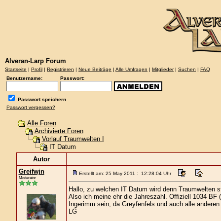
Alveran-Larp Forum
Startseite
|
Profil
|
Registrieren
|
Neue Beiträge
|
Alle Umfragen
|
Mitglieder
|
Suchen
|
FAQ
Benutzername:
Passwort:
Passwort speichern
Passwort vergessen?
Alle Foren
Archivierte Foren
Vorlauf Traumwelten I
IT Datum
Autor
Greifwjn
Erstellt am: 25 May 2011 : 12:28:04 Uhr
Moderator
Hallo, zu welchen IT Datum wird denn Traumwelten st
Also ich meine ehr die Jahreszahl. Offiziell 1034 B
Ingerimm sein, da Greyfenfels und auch alle anderen 
LG