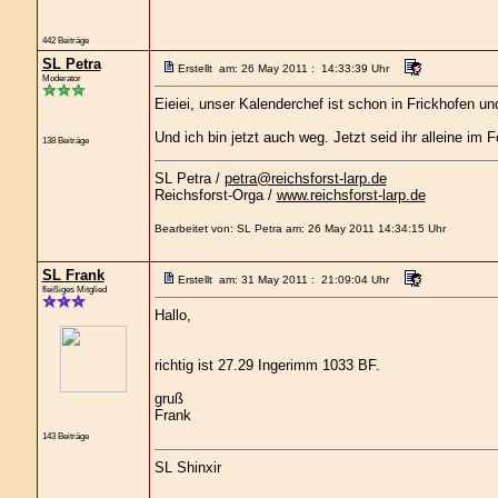
442 Beiträge
SL Petra
Erstellt am: 26 May 2011 : 14:33:39 Uhr
Moderator
Eieiei, unser Kalenderchef ist schon in Frickhofen und
Und ich bin jetzt auch weg. Jetzt seid ihr alleine im
138 Beiträge
SL Petra /
petra@reichsforst-larp.de
Reichsforst-Orga /
www.reichsforst-larp.de
Bearbeitet von: SL Petra am: 26 May 2011 14:34:15 Uhr
SL Frank
Erstellt am: 31 May 2011 : 21:09:04 Uhr
fleißiges Mitglied
Hallo,
richtig ist 27.29 Ingerimm 1033 BF.
gruß
Frank
143 Beiträge
SL Shinxir