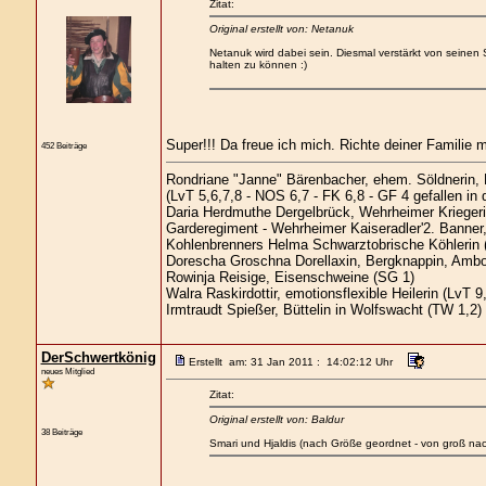
Zitat:
Original erstellt von: Netanuk
Netanuk wird dabei sein. Diesmal verstärkt von seinen
halten zu können :)
Super!!! Da freue ich mich. Richte deiner Familie
452 Beiträge
Rondriane "Janne" Bärenbacher, ehem. Söldnerin,
(LvT 5,6,7,8 - NOS 6,7 - FK 6,8 - GF 4 gefallen in
Daria Herdmuthe Dergelbrück, Wehrheimer Kriegerin
Garderegiment - Wehrheimer Kaiseradler'2. Banner,
Kohlenbrenners Helma Schwarztobrische Köhlerin 
Dorescha Groschna Dorellaxin, Bergknappin, Ambo
Rowinja Reisige, Eisenschweine (SG 1)
Walra Raskirdottir, emotionsflexible Heilerin (LvT 9
Irmtraudt Spießer, Büttelin in Wolfswacht (TW 1,2)
DerSchwertkönig
Erstellt am: 31 Jan 2011 : 14:02:12 Uhr
neues Mitglied
Zitat:
Original erstellt von: Baldur
38 Beiträge
Smari und Hjaldis (nach Größe geordnet - von groß nac