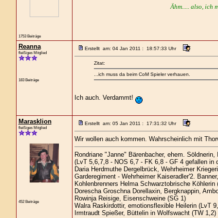
Ähm..... also, ich 
1753 Beiträge
Reanna
Erstellt am: 04 Jan 2011 : 18:57:33 Uhr
fleißiges Mitglied
Zitat:
...ich muss da beim CoM Spieler verhauen.
183 Beiträge
Ich auch. Verdammt!
Marasklion
Erstellt am: 05 Jan 2011 : 17:31:32 Uhr
fleißiges Mitglied
Wir wollen auch kommen. Wahrscheinlich mit Thorw
Rondriane "Janne" Bärenbacher, ehem. Söldnerin,
(LvT 5,6,7,8 - NOS 6,7 - FK 6,8 - GF 4 gefallen in
Daria Herdmuthe Dergelbrück, Wehrheimer Kriegerin
Garderegiment - Wehrheimer Kaiseradler'2. Banner,
Kohlenbrenners Helma Schwarztobrische Köhlerin 
Dorescha Groschna Dorellaxin, Bergknappin, Ambo
Rowinja Reisige, Eisenschweine (SG 1)
452 Beiträge
Walra Raskirdottir, emotionsflexible Heilerin (LvT 9
Irmtraudt Spießer, Büttelin in Wolfswacht (TW 1,2)