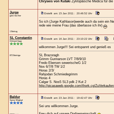
Chryseis von Kutaki
Zyklopäische Medica für die
Jurge
Erstellt am: 15 Jan 2011 : 20:46:52 Uhr
ganz neu hier
So ich (Jurge Kathlason)werde auch da sein ein Neul
rede wie meine Frau (das überlasse ich ihr)
1 Beitrag
SL Constantin
Erstellt am: 16 Jan 2011 : 23:10:22 Uhr
Orkland-Saga
wilkommen Jurge!!! Sei entspannt und genieß es
SL Brazoragh
872 Beiträge
Grimm Gunnarson LVT 7/8/9/10
Fredo Ebersen sewerischeG 1/2
Nos 6/7/8 TW 1/2
Horas 2/3/
Rahjodan Schmiedegrimm
Horas 4
Calgar S. Nos5 SL3 pdk 2 Kut 2
http://picasaweb.google.com/thork.cg/ZuVerkaufen?
Baldur
Erstellt am: 23 Jan 2011 : 19:42:47 Uhr
Senior Mitglied
Sei uns willkommen Jurge.
Freu dich auf unsere Dorfgemeinschaft