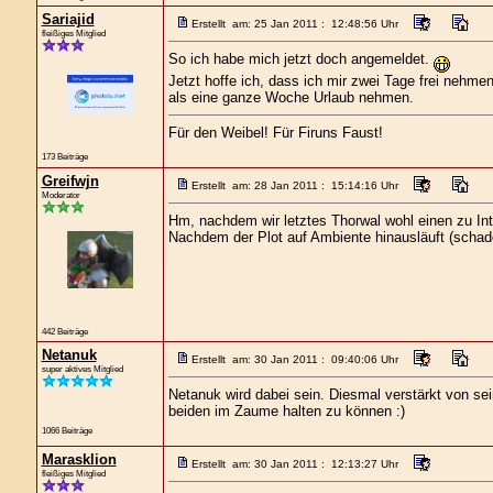
Sariajid
Erstellt am: 25 Jan 2011 : 12:48:56 Uhr
fleißiges Mitglied
So ich habe mich jetzt doch angemeldet.
Jetzt hoffe ich, dass ich mir zwei Tage frei nehm
als eine ganze Woche Urlaub nehmen.
Für den Weibel! Für Firuns Faust!
173 Beiträge
Greifwjn
Erstellt am: 28 Jan 2011 : 15:14:16 Uhr
Moderator
Hm, nachdem wir letztes Thorwal wohl einen zu Int
Nachdem der Plot auf Ambiente hinausläuft (schad
442 Beiträge
Netanuk
Erstellt am: 30 Jan 2011 : 09:40:06 Uhr
super aktives Mitglied
Netanuk wird dabei sein. Diesmal verstärkt von sei
beiden im Zaume halten zu können :)
1066 Beiträge
Marasklion
Erstellt am: 30 Jan 2011 : 12:13:27 Uhr
fleißiges Mitglied