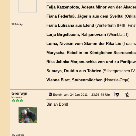
Felja Katzenpfote, Adepta Minor von der Akade
Fiana Federfuß, Jägerin aus dem Svelltal
(Orklan
58 Beiträge
Fiana Lutisana aus Elend
(Winterfurth II+III, Fi
Larja Birgelbaum, Rahjanovizin
(Weinblatt I)
Luina, Nivesin vom Stamm der Rika-Lie
(Traumwe
Maryscha, Rebellin im Königlichen Seerosenba
Rika Jalinka Marjanuschka von und zu Pariljow
Sumaya, Druidin aus Tobrien
(Silbergroschen IV-
Vienne Biret, Stubenmädchen
(Horasia-Orga)
Greifwjn
Erstellt am: 24 Jan 2011 : 23:58:48 Uhr
Moderator
Bin an Bord!
442 Beiträge