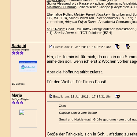
Signor Alessandro ya Passero
- adliger Lebemann, Angehöri
Niaimadh ui Chullain
- albernischer Knappe (Greyfenfels 4, 
Ehemalige Rollen:
Meister Panek Firnske
- Historiker und Sp
1+2, WB 1+3),
Smari Liflindsson
- Svennaholmer (LvT 7-9),
S
verstorben,
Adeptus Pulpio Ross
- Accademia Contramagica C
NSC-Rollen:
Daijin
- zu Haffax übergelaufener Maraskaner (
4.1),
Bruder Dormus
- TGT-Paktierer (BZ 4)
Sariajid
Erstellt am: 12 Jan 2011 : 16:05:27 Uhr
fleißiges Mitglied
Hm, der Termin ist für mich, da noch in den Sommer
anmelden soll, wenn ich erst 2 Wochen vorher sa
Aber die Hoffnung stirbt zuletzt.
Für den Weibel! Für Firuns Faust!
173 Beiträge
Marja
Erstellt am: 12 Jan 2011 : 17:34:31 Uhr
fleißiges Mitglied
Zitat:
Original erstellt von: Baldur
Smari und Hjaldis (nach Größe geordnet - von groß nach
Größe der Fähigkeit, sich in Sch... afsdung zu reit