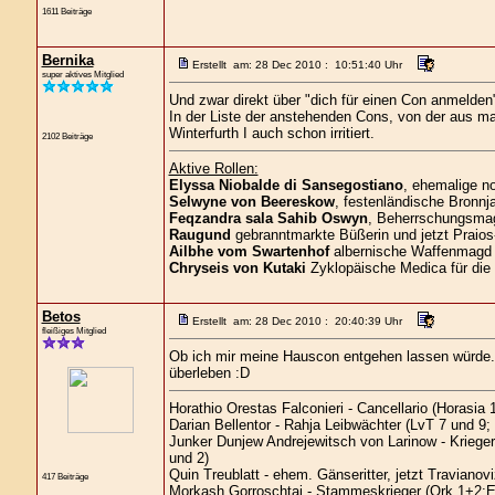
1611 Beiträge
Bernika
Erstellt am: 28 Dec 2010 : 10:51:40 Uhr
super aktives Mitglied
Und zwar direkt über "dich für einen Con anmelden
In der Liste der anstehenden Cons, von der aus ma
Winterfurth I auch schon irritiert.
2102 Beiträge
Aktive Rollen:
Elyssa Niobalde di Sansegostiano
, ehemalige n
Selwyne von Beereskow
, festenländische Bronnja
Feqzandra sala Sahib Oswyn
, Beherrschungsmagi
Raugund
gebranntmarkte Büßerin und jetzt Praios
Ailbhe vom Swartenhof
albernische Waffenmagd 
Chryseis von Kutaki
Zyklopäische Medica für die
Betos
Erstellt am: 28 Dec 2010 : 20:40:39 Uhr
fleißiges Mitglied
Ob ich mir meine Hauscon entgehen lassen würde
überleben :D
Horathio Orestas Falconieri - Cancellario (Horasia 1
Darian Bellentor - Rahja Leibwächter (LvT 7 und 9;
Junker Dunjew Andrejewitsch von Larinow - Kriege
und 2)
Quin Treublatt - ehem. Gänseritter, jetzt Traviano
417 Beiträge
Morkash Gorroschtai - Stammeskrieger (Ork 1+2;E