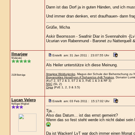
Dann ist das Dorf ja in guten Händen, und ich mus
Und immer dran denken, erst draufhauen- dann fr
Grüße, Micha
Askir Beornsson - Swafnir Diar in Svennaholm -[LvT
Ucurian von Rabenmund - Baronet zu Natterquell & 
Ilmarjew
Erstellt am: 31 Jan 2011 : 23:07:55 Uhr
Moderator
Als Heiler unterstütze ich diese Meinung.
Ilmarjew Woldurjenko
, Magus der Schule der Beherrschung zu Ne
2128 Beiträge
Brayanokles Horathyon A'Sphareïos dylli Tyrakos
, Donator Lumi
(KuT 2, ST 2 & 3, ST 2 & 3, PzE 1 & 3 & RF 3)
NSC
(SL 2)
Orga
(PzE 1, 2, 3 & 3.5)
Lucan Velero
Erstellt am: 03 Feb 2011 : 15:17:02 Uhr
fleißiges Mitglied
Tja...
Also das Datum... ist das ernst gemeint?
Wenn das so fest steht werde ich nicht dabei sein
Da ist Wacken! LvT war doch immer einen Monat d