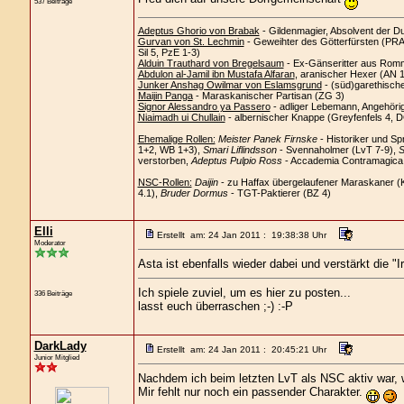
537 Beiträge
Adeptus Ghorio von Brabak
- Gildenmagier, Absolvent der D
Gurvan von St. Lechmin
- Geweihter des Götterfürsten (PRAi
Sil 5, PzE 1-3)
Alduin Trauthard von Bregelsaum
- Ex-Gänseritter aus Romm
Abdulon al-Jamil ibn Mustafa Alfaran
, aranischer Hexer (AN 
Junker Anshag Owilmar von Eslamsgrund
- (süd)garethisch
Maijin Panga
- Maraskanischer Partisan (ZG 3)
Signor Alessandro ya Passero
- adliger Lebemann, Angehöri
Niaimadh ui Chullain
- albernischer Knappe (Greyfenfels 4, 
Ehemalige Rollen:
Meister Panek Firnske
- Historiker und Sp
1+2, WB 1+3),
Smari Liflindsson
- Svennaholmer (LvT 7-9),
S
verstorben,
Adeptus Pulpio Ross
- Accademia Contramagica C
NSC-Rollen:
Daijin
- zu Haffax übergelaufener Maraskaner (
4.1),
Bruder Dormus
- TGT-Paktierer (BZ 4)
Elli
Erstellt am: 24 Jan 2011 : 19:38:38 Uhr
Moderator
Asta ist ebenfalls wieder dabei und verstärkt die "
Ich spiele zuviel, um es hier zu posten...
336 Beiträge
lasst euch überraschen ;-) :-P
DarkLady
Erstellt am: 24 Jan 2011 : 20:45:21 Uhr
Junior Mitglied
Nachdem ich beim letzten LvT als NSC aktiv war, 
Mir fehlt nur noch ein passender Charakter.