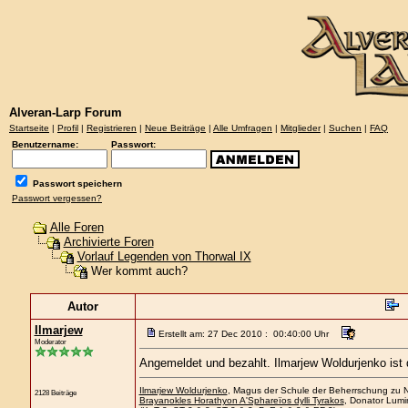
Alveran-Larp Forum
Startseite
|
Profil
|
Registrieren
|
Neue Beiträge
|
Alle Umfragen
|
Mitglieder
|
Suchen
|
FAQ
Benutzername:
Passwort:
Passwort speichern
Passwort vergessen?
Alle Foren
Archivierte Foren
Vorlauf Legenden von Thorwal IX
Wer kommt auch?
Autor
Ilmarjew
Erstellt am: 27 Dec 2010 : 00:40:00 Uhr
Moderator
Angemeldet und bezahlt. Ilmarjew Woldurjenko ist 
Ilmarjew Woldurjenko
, Magus der Schule der Beherrschung zu Ne
2128 Beiträge
Brayanokles Horathyon A'Sphareïos dylli Tyrakos
, Donator Lumi