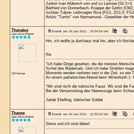
Junker Ivan Alderech von und zu Larinow (Sil 2+3
Bärfried von Donnerbach- Knappe der Göttin (CM2;
Ischtan Tuljow- Leibmagier Riva (FG1; ZG1.5; FG2
Artúro "Turrón" von Harmamund - Geweihter der H
Thanatos
Erstellt am: 04 Jan 2011 : 10:54:54 Uhr
super aktives Mitglied
Hm, ich wollte ja durchaus mal hin, aber ich fürch
tha
"Ich habe Dinge gesehen, die die meisten Mensche
Sichel des Madamals. Und ich habe Strahlen magis
Momente werden verloren sein in der Zeit, so wie 
1037 Beiträge
An einem pathetischen Abend beim Winterfurth 1. G
"Wir sind nicht die tobrische Faust. Wir sind die Fa
Bei der Versammlung des Heereszugs beim Schwa
Jarlak Ebelling, tobrischer Soldat
Thanee
Erstellt am: 04 Jan 2011 : 12:55:32 Uhr
super aktives Mitglied
Steve und ich sind dabei!