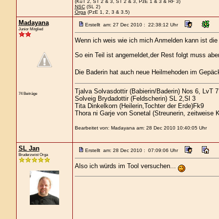
(KuT 2, ST 2 & 3, ST 2 & 3, PzE 1 & 3 & RF 3)
NSC
(SL 2)
Orga
(PzE 1, 2, 3 & 3.5)
Madayana
Erstellt am: 27 Dec 2010 : 22:38:12 Uhr
Junior Mitglied
Wenn ich weis wie ich mich Anmelden kann ist die 
So ein Teil ist angemeldet,der Rest folgt muss ab
Die Baderin hat auch neue Heilmehoden im Gepäc
Tjalva Solvasdottir (Babierin/Baderin) Nos 6, LvT 7
74 Beiträge
Solveig Brydadottir (Feldscherin) SL 2,Sl 3
Tita Dinkelkorn (Heilerin,Tochter der Erde)Fk9
Thora ni Garje von Sonetal (Streunerin, zeitweise 
Bearbeitet von: Madayana am: 28 Dec 2010 10:40:05 Uhr
SL Jan
Erstellt am: 28 Dec 2010 : 07:09:06 Uhr
Bruderzwist Orga
Also ich würds im Tool versuchen...