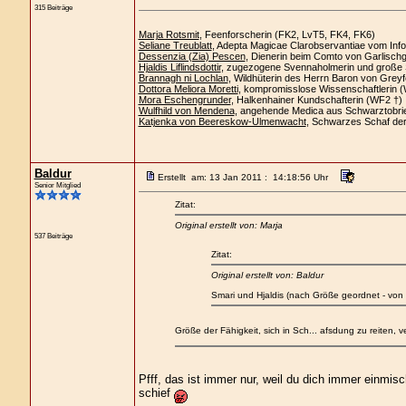
315 Beiträge
Marja Rotsmit
, Feenforscherin (FK2, LvT5, FK4, FK6)
Seliane Treublatt
, Adepta Magicae Clarobservantiae vom Info
Dessenzia (Zia) Pescen
, Dienerin beim Comto von Garlisch
Hjaldis Liflindsdottir
, zugezogene Svennaholmerin und große 
Brannagh ni Lochlan
, Wildhüterin des Herrn Baron von Greyf
Dottora Meliora Moretti
, kompromisslose Wissenschaftlerin 
Mora Eschengrunder
, Halkenhainer Kundschafterin (WF2 †)
Wulfhild von Mendena
, angehende Medica aus Schwarztobri
Katjenka von Beereskow-Ulmenwacht
, Schwarzes Schaf de
Baldur
Erstellt am: 13 Jan 2011 : 14:18:56 Uhr
Senior Mitglied
Zitat:
Original erstellt von: Marja
537 Beiträge
Zitat:
Original erstellt von: Baldur
Smari und Hjaldis (nach Größe geordnet - von 
Größe der Fähigkeit, sich in Sch... afsdung zu reiten, v
Pfff, das ist immer nur, weil du dich immer einmi
schief