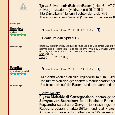
Tjalva Solvasdottir (Babierin/Baderin) Nos 6, LvT 7
Solveig Brydadottir (Feldscherin) SL 2,Sl 3
Tita Dinkelkorn (Heilerin,Tochter der Erde)Fk9
Thora ni Garje von Sonetal (Streunerin, zeitweise 
74 Beiträge
Ilmarjew
Erstellt am: 14 Jan 2011 : 09:37:09 Uhr
Moderator
Es geht um den Spitzhut :-)
Ilmarjew Woldurjenko
, Magus der Schule der Beherrschung zu Ne
2128 Beiträge
Brayanokles Horathyon A'Sphareïos dylli Tyrakos
, Donator Lumi
(KuT 2, ST 2 & 3, ST 2 & 3, PzE 1 & 3 & RF 3)
NSC
(SL 2)
Orga
(PzE 1, 2, 3 & 3.5)
Bernika
Erstellt am: 14 Jan 2011 : 19:14:00 Uhr
super aktives Mitglied
Die Schiffsköchin von der "Irgendwas mit Hai" wird
Und nimmt von den geschätzten Mannschaftsmitgl
Und freut sich auf die Baderin und ihre fachkundig
2102 Beiträge
Aktive Rollen:
Elyssa Niobalde di Sansegostiano
, ehemalige n
Selwyne von Beereskow
, festenländische Bronnja
Feqzandra sala Sahib Oswyn
, Beherrschungsmagi
Raugund
gebranntmarkte Büßerin und jetzt Praios
Ailbhe vom Swartenhof
albernische Waffenmagd 