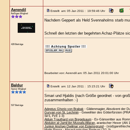
Aerendil
Erstellt am: 05 Jan 2011 : 19:59:46 Uhr
fleißiges Mitglied
Nachdem Geppert als Held Svennaholms starb mu
Schnell den letzten der begehrten Achaz-Plätze sic
428 Beiträge
!!! Achtung Spoiler !!!
Bearbeitet von: Aerendil am: 05 Jan 2011 20:01:00 Uhr
Baldur
Erstellt am: 12 Jan 2011 : 15:15:21 Uhr
Senior Mitglied
Smari und Hjaldis (nach Größe geordnet - von groß
zusammenhalten :-)
537 Beiträge
Adeptus Ghorio von Brabak
- Gildenmagier, Absolvent der D
Gurvan von St. Lechmin
- Geweihter des Götterfürsten (PRAi
Sil 5, PzE 1-3)
Alduin Trauthard von Bregelsaum
- Ex-Gänseritter aus Romm
Abdulon al-Jamil ibn Mustafa Alfaran
, aranischer Hexer (AN 
Junker Anshag Owilmar von Eslamsgrund
- (süd)garethisch
Maijin Panga
- Maraskanischer Partisan (ZG 3)