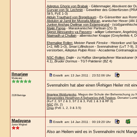
Adeptus Ghorio von Brabak
- Gildenmagier, Absolvent der D
Gurvan von St. Lechmin
- Geweihter des Götterfürsten (PRAi
Sil 5, PzE 1-3)
Alduin Trauthard von Bregelsaum
- Ex-Gänseritter aus Romm
Abdulon al-Jamil ibn Mustafa Alfaran
, aranischer Hexer (AN 
Junker Anshag Owilmar von Eslamsgrund
- (süd)garethisch
Maijin Panga
- Maraskanischer Partisan (ZG 3)
Signor Alessandro ya Passero
- adliger Lebemann, Angehöri
Niaimadh ui Chullain
- albernischer Knappe (Greyfenfels 4, 
Ehemalige Rollen:
Meister Panek Firnske
- Historiker und Sp
1+2, WB 1+3),
Smari Liflindsson
- Svennaholmer (LvT 7-9),
S
verstorben,
Adeptus Pulpio Ross
- Accademia Contramagica C
NSC-Rollen:
Daijin
- zu Haffax übergelaufener Maraskaner (
4.1),
Bruder Dormus
- TGT-Paktierer (BZ 4)
Ilmarjew
Erstellt am: 13 Jan 2011 : 23:52:06 Uhr
Moderator
Svennaholm hat aber einen fÃ¤higen Heiler mit ein
Ilmarjew Woldurjenko
, Magus der Schule der Beherrschung zu Ne
2128 Beiträge
Brayanokles Horathyon A'Sphareïos dylli Tyrakos
, Donator Lumi
(KuT 2, ST 2 & 3, ST 2 & 3, PzE 1 & 3 & RF 3)
NSC
(SL 2)
Orga
(PzE 1, 2, 3 & 3.5)
Madayana
Erstellt am: 14 Jan 2011 : 00:19:20 Uhr
Junior Mitglied
Also an Heilern wird es in Svennaholm nicht Mange