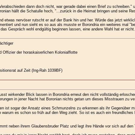
Verabschieden dann doch nicht, war gerade dabei einen Brief zu schreiben." un
ronian hällt die Schatulle hoch, "...zurück in die Heimat bringen und seine Res
d etwas nervöser rutscht er auf der Bank hin und her. Würde das jetzt wirkli
entiert und nun sieht es so aus als musste er Borondria ein weiteres mal "be
e das Gespräch wohl endgültig beginnen lassen, eine andere Wahl hat er nicht.
ächtiger
Offizier der horaskaiserlichen Kolonialflotte
isitionsrat auf Zeit (Ing-Rah 1039BF)
t wirkender Blick lassen in Borondria erneut den nicht vollständig erlosch
rungen in jener Nacht hat Boronian nichts getan um dieses Misstrauen zu ve
n ist sogar der Ansatz eines Schmunzelns zu erkennen als ihr Gegenüber mi
n warum es schon so früh auf den Weg zieht. So ist es auch ein freundliches
mmt neben ihrem Glaubensbruder Platz und legt ihre Hände vor sich auf den Ti