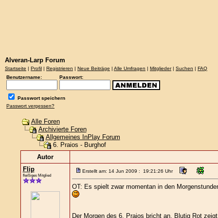
Alveran-Larp Forum
Startseite
|
Profil
|
Registrieren
|
Neue Beiträge
|
Alle Umfragen
|
Mitglieder
|
Suchen
|
FAQ
Benutzername:
Passwort:
Passwort speichern
Passwort vergessen?
Alle Foren
Archivierte Foren
Allgemeines InPlay Forum
6. Praios - Burghof
Autor
Flip
Erstellt am: 14 Jun 2009 : 19:21:26 Uhr
fleißiges Mitglied
OT: Es spielt zwar momentan in den Morgenstunden,
Der Morgen des 6. Praios bricht an. Blutig Rot zeigt