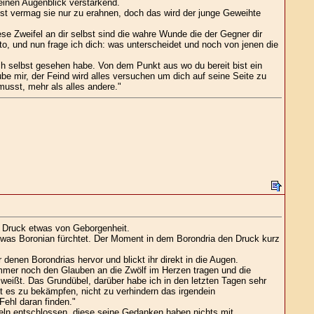
einen Augenblick verstärkend.
ist vermag sie nur zu erahnen, doch das wird der junge Geweihte
ese Zweifel an dir selbst sind die wahre Wunde die der Gegner dir
o, und nun frage ich dich: was unterscheidet und noch von jenen die
ich selbst gesehen habe. Von dem Punkt aus wo du bereit bist ein
ube mir, der Feind wird alles versuchen um dich auf seine Seite zu
usst, mehr als alles andere."
te Druck etwas von Geborgenheit.
as was Boronian fürchtet. Der Moment in dem Borondria den Druck kurz
 denen Borondrias hervor und blickt ihr direkt in die Augen.
mer noch den Glauben an die Zwölf im Herzen tragen und die
h weißt. Das Grundübel, darüber habe ich in den letzten Tagen sehr
t es zu bekämpfen, nicht zu verhindern das irgendein
Fehl daran finden."
keln entschlossen, diese seine Gedanken haben nichts mit