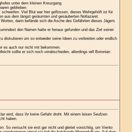
ghofes unter dem kleinen Kreuzgang.
waren geblieben.
chweifen. Viel Blut war hier geflossen, dieses Wehrgehöft ist für
ten aus dem längst geräumten und gesäuberten Notlazaret.
n Worten, darin befände sich die Asche des Gefährten dieses Jägers
umindest den Namen hatte er heraus gefunden und das Ziel seiner
u diskutieren um so entweder seine Ideen zu verbreiten oder endlich
 er es auch nur nicht mit bekommen.
lleicht sollte er sich noch verabschieden, allerdings will Boronian
lar wird, dass ihr keine Gefahr droht. Mit einem leisen Seufzen
cht haben.
n. So versucht sie erst gar nicht und gleitet vorsichtig, um Viento
ßen angekommen atmet sie tief die belebende Morgenluft ein. Auf dem