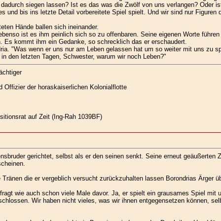
 dadurch siegen lassen? Ist es das was die Zwölf von uns verlangen? Oder is
und bis ins letzte Detail vorbereitete Spiel spielt. Und wir sind nur Figuren
teten Hände ballen sich ineinander.
enso ist es ihm peinlich sich so zu offenbaren. Seine eigenen Worte führen
. Es kommt ihm ein Gedanke, so schrecklich das er erschaudert.
dria. "Was wenn er uns nur am Leben gelassen hat um so weiter mit uns zu s
gt in den letzten Tagen, Schwester, warum wir noch Leben?"
ächtiger
Offizier der horaskaiserlichen Kolonialflotte
isitionsrat auf Zeit (Ing-Rah 1039BF)
nsbruder gerichtet, selbst als er den seinen senkt. Seine erneut geäußerten Z
scheinen.
ie Tränen die er vergeblich versucht zurückzuhalten lassen Borondrias Ärger üb
gt wie auch schon viele Male davor. Ja, er spielt ein grausames Spiel mit un
schlossen. Wir haben nicht vieles, was wir ihnen entgegensetzen können, sel