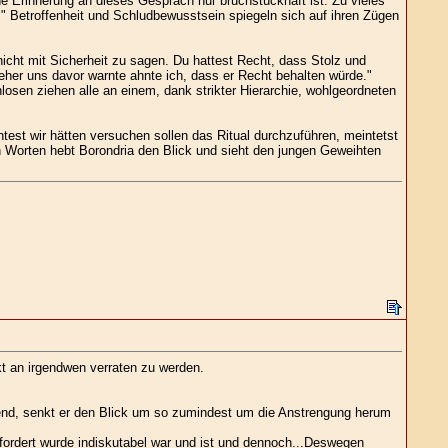
e Erinnerung an dieses Gespräch nur bruchstückhaft ist. Zu vieles
." Betroffenheit und Schludbewusstsein spiegeln sich auf ihren Zügen
icht mit Sicherheit zu sagen. Du hattest Recht, dass Stolz und
eher uns davor warnte ahnte ich, dass er Recht behalten würde."
losen ziehen alle an einem, dank strikter Hierarchie, wohlgeordneten
test wir hätten versuchen sollen das Ritual durchzuführen, meintetst
n Worten hebt Borondria den Blick und sieht den jungen Geweihten
t an irgendwen verraten zu werden.
hend, senkt er den Blick um so zumindest um die Anstrengung herum
efordert wurde indiskutabel war und ist und dennoch...Deswegen