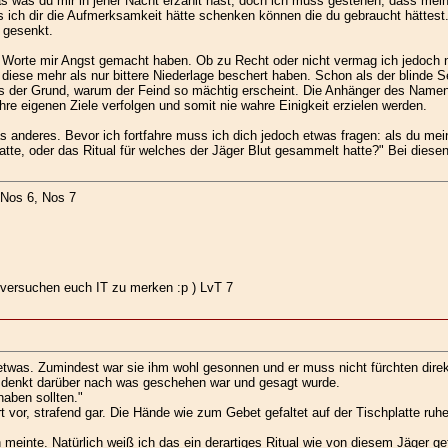
s was du mir in jener Nacht erzählt hast, doch ich muss gestehen, dass mein
ss ich dir die Aufmerksamkeit hätte schenken können die du gebraucht hättest
 gesenkt.
e Worte mir Angst gemacht haben. Ob zu Recht oder nicht vermag ich jedoch n
diese mehr als nur bittere Niederlage beschert haben. Schon als der blinde S
dies der Grund, warum der Feind so mächtig erscheint. Die Anhänger des Namen
hre eigenen Ziele verfolgen und somit nie wahre Einigkeit erzielen werden.
 anderes. Bevor ich fortfahre muss ich dich jedoch etwas fragen: als du mein
tte, oder das Ritual für welches der Jäger Blut gesammelt hatte?" Bei diese
 Nos 6, Nos 7
versuchen euch IT zu merken :p ) LvT 7
twas. Zumindest war sie ihm wohl gesonnen und er muss nicht fürchten direk
tet denkt darüber nach was geschehen war und gesagt wurde.
haben sollten."
 vor, strafend gar. Die Hände wie zum Gebet gefaltet auf der Tischplatte ru
 meinte. Natürlich weiß ich das ein derartiges Ritual wie von diesem Jäger g