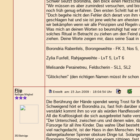
Schwer seufzt Borondria, den Blick einen Herzschla
"Wir müssen es aber zumindest versuchen, und biswe
noch früh genug erfahren. Den ersten Schritt hat er 
"Doch begehe nicht den Fehler dich derart von ihm v
geschlagen hat und sie ist jene welche am ehesten 
wir bekämpfen wenn wir alle Prinzipien und Regeln 
Was mich an deinen Worten so beunruhigt hat war ni
solches Ritual in Betracht zu ziehen um den Feind z
ziehen. Deine Worte zeigen mir, dass seine Saat in
Borondria Rabenfels, Borongeweihte - FK 3, Nos 5,
Zylia Fuxfell, Rahjageweihte - LvT 5, LvT 6
Melisande Perainetreu, Feldscherin - SL1, SL2
"Glöckchen" (den richtigen Namen müsst ihr schon 
Flip
Erstellt am: 15 Jun 2009 : 18:04:54 Uhr
fleißiges Mitglied
Die Berührung der Hände spendet wenig Trost für Bo
Schweigend hört er Borondria zu, fast froh darüber
verstärkt kommt ihm so vor als würden Handfesseln
All die Kraftlosigkeit die sich ausgebreitet hatte v
"Der Unterschied, zwischen uns und denen wäre, d
Fürsorge für all ihre Kinder. Das wahre Übel besteh
viel nachgedacht, ist der Hass in den Menschen. Ha
dahergelaufener Spinner obskure Dinge tut. Solange 
353 Beiträge
Boronians Stimme schlägt von einem zittrigen, fas