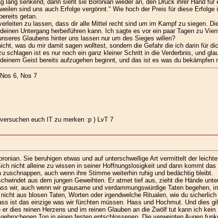
g lang senkend, dann sieht sie Boronian wieder an, den Druck ihrer Hand für 
ilen sind uns auch Erfolge vergönnt." Wie hoch der Preis für diese Erfolge 
bereits getan.
erleiten zu lassen, dass dir alle Mittel recht sind um im Kampf zu siegen. Di
deinen Untergang herbeiführen kann. Ich sagte es vor ein paar Tagen zu Vient
unseres Glaubens hinter uns lassen nur um des Sieges willen?
cht, was du mir damit sagen wolltest, sondern die Gefahr die ich darin für d
u schlagen ist es nur noch ein ganz kleiner Schritt in die Verderbnis, und gla
 deinem Geist bereits aufzugehen beginnt, und das ist es was du bekämpfen m
 Nos 6, Nos 7
versuchen euch IT zu merken :p ) LvT 7
ronian. Sie beruhigen etwas und auf unterschwellige Art vermittelt der leich
 sich nicht alleine zu wissen in seiner Hoffnungslosigkeit und dann kommt d
 zuschnappen, auch wenn ihre Stimme weiterhin ruhig und bedächtig bleibt.
erschwindet aus dem jungen Geweihten. Er atmet tief aus, zieht die Hände unter
ass wir, auch wenn wir grausame und verdammungswürdige Taten begehen, im
t nicht aus blosen Taten, Worten oder irgendwelche Ritualen, wie du sicherlic
ss ist das einzige was wir fürchten müssen. Hass und Hochmut. Und dies gil
er dies reinen Herzens und im reinen Glauben an die Zwölf tut kann ich kein 
t gebrochenen Ton in einen festen entschlossenen. Die verweinten Augen fun