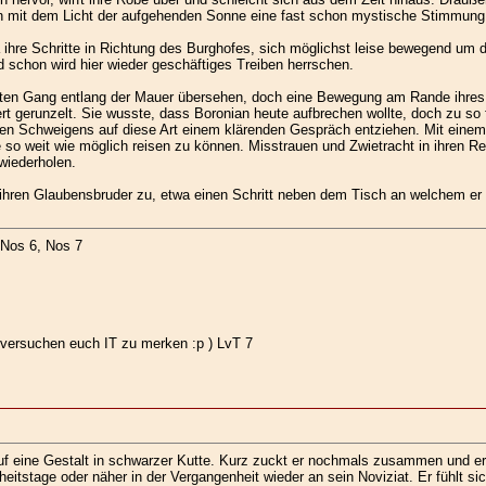
n mit dem Licht der aufgehenden Sonne eine fast schon mystische Stimmung 
 ihre Schritte in Richtung des Burghofes, sich möglichst leise bewegend um d
ld schon wird hier wieder geschäftiges Treiben herrschen.
chten Gang entlang der Mauer übersehen, doch eine Bewegung am Rande ihres 
tiert gerunzelt. Sie wusste, dass Boronian heute aufbrechen wollte, doch zu so
ten Schweigens auf diese Art einem klärenden Gespräch entziehen. Mit einem 
e so weit wie möglich reisen zu können. Misstrauen und Zwietracht in ihren
 wiederholen.
 ihren Glaubensbruder zu, etwa einen Schritt neben dem Tisch an welchem er 
 Nos 6, Nos 7
versuchen euch IT zu merken :p ) LvT 7
auf eine Gestalt in schwarzer Kutte. Kurz zuckt er nochmals zusammen und e
heitstage oder näher in der Vergangenheit wieder an sein Noviziat. Er fühlt si