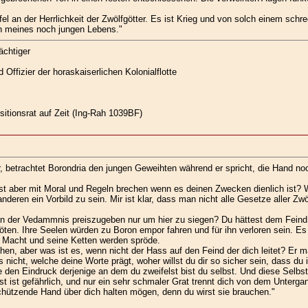
 an der Herrlichkeit der Zwölfgötter. Es ist Krieg und von solch einem sch
nn meines noch jungen Lebens."
ächtiger
Offizier der horaskaiserlichen Kolonialflotte
isitionsrat auf Zeit (Ing-Rah 1039BF)
r, betrachtet Borondria den jungen Geweihten während er spricht, die Hand noc
lst aber mit Moral und Regeln brechen wenn es deinen Zwecken dienlich ist? W
anderen ein Vorbild zu sein. Mir ist klar, dass man nicht alle Gesetze aller 
en der Vedammnis preiszugeben nur um hier zu siegen? Du hättest dem Feind v
 töten. Ihre Seelen würden zu Boron empor fahren und für ihn verloren sein. E
 Macht und seine Ketten werden spröde.
n, aber was ist es, wenn nicht der Hass auf den Feind der dich leitet? Er mag
icht, welche deine Worte prägt, woher willst du dir so sicher sein, dass du im
 den Eindruck derjenige an dem du zweifelst bist du selbst. Und diese Selbst
 ist gefährlich, und nur ein sehr schmaler Grat trennt dich von dem Untergan
chützende Hand über dich halten mögen, denn du wirst sie brauchen."