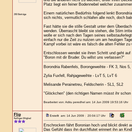
Platz liegt ein feiner Bodennebel welcher zusamme
Einem natürlichen Bedürfnis folgend lenkt Borondria
260 Beiträge
sich nichts, vermutlich schlafen alle noch, doch ba
Fast hätte sie die stille Gestalt unter dem Überda
wenden. Überrascht bleibt sie stehen, die Stirn irri
wolle er sich nach den Tagen seines selbstauferleg
einfach nur die Zeit zu nutzen um am heutigen Tag
Kampf vorbei ist wäre es falsch die alten Fehler zu
Entschlossen wendet sie ihren Schritt und geht auf
"Boron mit dir Bruder. Du willst uns verlassen?"
Borondria Rabenfels, Borongeweihte - FK 3, Nos 5,
Zylia Fuxfell, Rahjageweihte - LvT 5, LvT 6
Melisande Perainetreu, Feldscherin - SL1, SL2
"Glöckchen" (den richtigen Namen müsst ihr schon 
Bearbeitet von: Aditu peredhel am: 14 Jun 2009 19:53:16 Uhr
Flip
Erstellt am: 14 Jun 2009 : 20:04:17 Uhr
fleißiges Mitglied
Erschrocken fährt Boronian hoch und blickt direkt 
Das Gefühl dass ihn durchflutet erinnert ihn an Kind