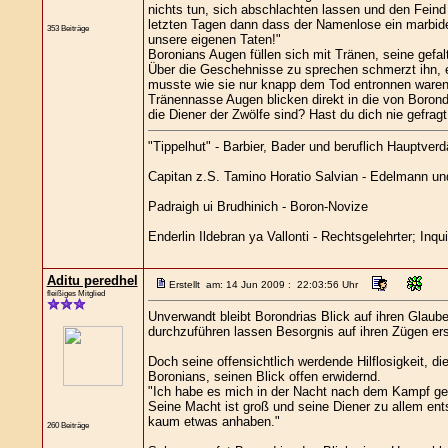
nichts tun, sich abschlachten lassen und den Feind
letzten Tagen dann dass der Namenlose ein marbides 
353 Beiträge
unsere eigenen Taten!"
Boronians Augen füllen sich mit Tränen, seine gefal
Über die Geschehnisse zu sprechen schmerzt ihn, eb
musste wie sie nur knapp dem Tod entronnen waren
Tränennasse Augen blicken direkt in die von Boron
die Diener der Zwölfe sind? Hast du dich nie gefra
"Tippelhut" - Barbier, Bader und beruflich Hauptverd
Capitan z.S. Tamino Horatio Salvian - Edelmann und 
Padraigh ui Brudhinich - Boron-Novize
Enderlin Ildebran ya Vallonti - Rechtsgelehrter; Inqu
Aditu peredhel
Erstellt am: 14 Jun 2009 : 22:03:56 Uhr
fleißiges Mitglied
Unverwandt bleibt Borondrias Blick auf ihren Glaube
durchzuführen lassen Besorgnis auf ihren Zügen er
Doch seine offensichtlich werdende Hilflosigkeit, d
Boronians, seinen Blick offen erwidernd.
"Ich habe es mich in der Nacht nach dem Kampf gefra
Seine Macht ist groß und seine Diener zu allem ent
kaum etwas anhaben."
260 Beiträge