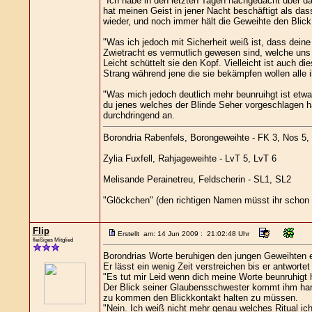
"Ich habe in den letzten Tagen nachgedacht über da
hat meinen Geist in jener Nacht beschäftigt als da
wieder, und noch immer hält die Geweihte den Blick
"Was ich jedoch mit Sicherheit weiß ist, dass dein
Zwietracht es vermutlich gewesen sind, welche uns 
Leicht schüttelt sie den Kopf. Vielleicht ist auch 
Strang während jene die sie bekämpfen wollen alle i
"Was mich jedoch deutlich mehr beunruihgt ist etwas
du jenes welches der Blinde Seher vorgeschlagen ha
durchdringend an.
Borondria Rabenfels, Borongeweihte - FK 3, Nos 5,
Zylia Fuxfell, Rahjageweihte - LvT 5, LvT 6
Melisande Perainetreu, Feldscherin - SL1, SL2
"Glöckchen" (den richtigen Namen müsst ihr schon 
Flip
Erstellt am: 14 Jun 2009 : 21:02:48 Uhr
fleißiges Mitglied
Borondrias Worte beruhigen den jungen Geweihten e
Er lässt ein wenig Zeit verstreichen bis er antwor
"Es tut mir Leid wenn dich meine Worte beunruhigt 
Der Blick seiner Glaubensschwester kommt ihm hart
zu kommen den Blickkontakt halten zu müssen.
"Nein. Ich weiß nicht mehr genau welches Ritual ich