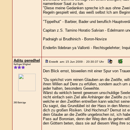
namenloser Saat zu tun.
"Diese meine Gedanken spreche ich aus ohne Zweifel
Regeln gespielt wird, das weiß selbst Ich am Begi
"Tippelhut" - Barbier, Bader und beruflich Hauptverd
Capitan z.S. Tamino Horatio Salvian - Edelmann und 
Padraigh ui Brudhinich - Boron-Novize
Enderlin Ildebran ya Vallonti - Rechtsgelehrter; Inqu
Aditu peredhel
Erstellt am: 15 Jun 2009 : 20:30:37 Uhr
fleißiges Mitglied
Den Blick ernst, bisweilen mit einer Spur von Traue
"Du sprichst vom reinen Glauben an die Zwölfe, wil
ihren Willen auf Dere zu erfüllen, sondern auch um 
jeder halten, besonders Geweihte.
Wärst du wirklich bereit gewesen unschuldige Seel
nicht einfach sein Ziel alle Anhänger der Zwölfe zu
welche er den Zwölfen entreißen kann wächst seine
260 Beiträge
Du sagst, das Grundübel ist der Hass in den Mensche
dich zu großen Risiken. Und Hochmut? Demut ist es n
dein Glaube an die Zwölfe ungebrochen ist, ich habe
Pass auf Boronian, denn der Weg den du gehen willst
den Göttern beten, dass sie auf diesem Weg ihre s