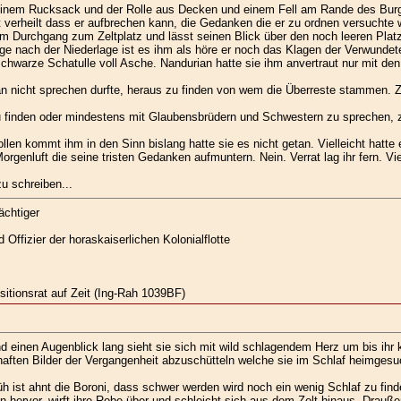
 seinem Rucksack und der Rolle aus Decken und einem Fell am Rande des Bur
verheilt dass er aufbrechen kann, die Gedanken die er zu ordnen versuchte 
 Durchgang zum Zeltplatz und lässt seinen Blick über den noch leeren Platz s
age nach der Niederlage ist es ihm als höre er noch das Klagen der Verwunde
schwarze Schatulle voll Asche. Nandurian hatte sie ihm anvertraut nur mit de
 nicht sprechen durfte, heraus zu finden von wem die Überreste stammen. Z
u finden oder mindestens mit Glaubensbrüdern und Schwestern zu sprechen, z
len kommt ihm in den Sinn bislang hatte sie es nicht getan. Vielleicht hatte
 Morgenluft die seine tristen Gedanken aufmuntern. Nein. Verrat lag ihr fern. Vie
u schreiben...
ächtiger
Offizier der horaskaiserlichen Kolonialflotte
isitionsrat auf Zeit (Ing-Rah 1039BF)
 einen Augenblick lang sieht sie sich mit wild schlagendem Herz um bis ihr k
haften Bilder der Vergangenheit abzuschütteln welche sie im Schlaf heimgesu
h ist ahnt die Boroni, dass schwer werden wird noch ein wenig Schlaf zu finde
n hervor, wirft ihre Robe über und schleicht sich aus dem Zelt hinaus. Drau