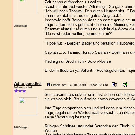
Zeit schon aufbrechen zu wollen.
"Auch mit dir, Schwester. Allerdings. So ganz ohne 
"Ich will nach Thorwal. Den guten Hrutgar hier..." Bo
immer bis dahin ist es ein gutes Wegstück."
Irgendwie hofft Boronian dass es damit genug sei un
Tage hatten nichts gebracht eher seine Meinung zem
353 Beiträge
Er atmet einmal tief durch und spricht die Worte di
"Du wirst reden wollen, nehme ich an?"
"Tippelhut" - Barbier, Bader und beruflich Hauptverd
Capitan z.S. Tamino Horatio Salvian - Edelmann und 
Padraigh ui Brudhinich - Boron-Novize
Enderlin Ildebran ya Vallonti - Rechtsgelehrter; Inqu
Aditu peredhel
Erstellt am: 14 Jun 2009 : 20:45:23 Uhr
fleißiges Mitglied
Sein zusammenzucken, sein fast schon schuldbewuss
sie es von sich. Bis auf seine etwas gewagten Äuße
Ihre Züge entspannen sich und bei genauem hinsehe
Tage, regelrechten Wortschwall versucht zu erkläre
seine Vermutung bestätigt.
Ruhigen Schrittes umrundet Borondria den Tisch, ni
260 Beiträge
Worten.