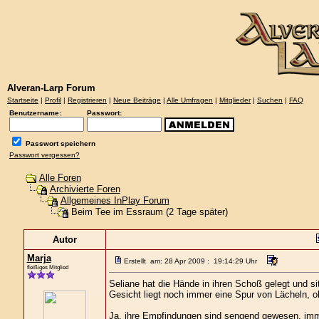
Alveran-Larp Forum
Startseite
|
Profil
|
Registrieren
|
Neue Beiträge
|
Alle Umfragen
|
Mitglieder
|
Suchen
|
FAQ
Benutzername:
Passwort:
Passwort speichern
Passwort vergessen?
Alle Foren
Archivierte Foren
Allgemeines InPlay Forum
Beim Tee im Essraum (2 Tage später)
Autor
Marja
Erstellt am: 28 Apr 2009 : 19:14:29 Uhr
fleißiges Mitglied
Seliane hat die Hände in ihren Schoß gelegt und sit
Gesicht liegt noch immer eine Spur von Lächeln, o
Ja, ihre Empfindungen sind sengend gewesen, imme