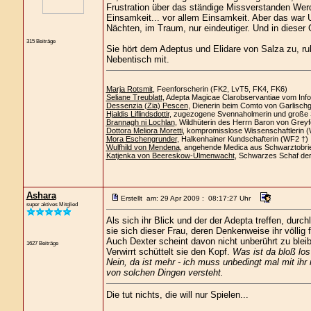
Frustration über das ständige Missverstanden Werd
Einsamkeit... vor allem Einsamkeit. Aber das war Un
Nächten, im Traum, nur eindeutiger. Und in dieser 
315 Beiträge
Sie hört dem Adeptus und Elidare von Salza zu, ruhi
Nebentisch mit.
Marja Rotsmit
, Feenforscherin (FK2, LvT5, FK4, FK6)
Seliane Treublatt
, Adepta Magicae Clarobservantiae vom Info
Dessenzia (Zia) Pescen
, Dienerin beim Comto von Garlisch
Hjaldis Liflindsdottir
, zugezogene Svennaholmerin und große 
Brannagh ni Lochlan
, Wildhüterin des Herrn Baron von Greyf
Dottora Meliora Moretti
, kompromisslose Wissenschaftlerin 
Mora Eschengrunder
, Halkenhainer Kundschafterin (WF2 †)
Wulfhild von Mendena
, angehende Medica aus Schwarztobri
Katjenka von Beereskow-Ulmenwacht
, Schwarzes Schaf de
Ashara
Erstellt am: 29 Apr 2009 : 08:17:27 Uhr
super aktives Mitglied
Als sich ihr Blick und der der Adepta treffen, durc
sie sich dieser Frau, deren Denkenweise ihr völlig 
Auch Dexter scheint davon nicht unberührt zu blei
1627 Beiträge
Verwirrt schüttelt sie den Kopf.
Was ist da bloß lo
Nein, da ist mehr - ich muss unbedingt mal mit ihr
von solchen Dingen versteht.
Die tut nichts, die will nur Spielen...