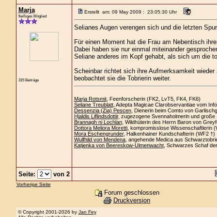
Marja
Erstellt am: 09 May 2009 : 23:05:30 Uhr
fleißiges Mitglied
Selianes Augen verengen sich und die letzten Sp
Für einen Moment hat die Frau am Nebentisch ihren 
Dabei haben sie nur einmal miteinander gesproche
Seliane anderes im Kopf gehabt, als sich um die t
Scheinbar richtet sich ihre Aufmerksamkeit wieder
beobachtet sie die Tobrierin weiter.
315 Beiträge
Marja Rotsmit
, Feenforscherin (FK2, LvT5, FK4, FK6)
Seliane Treublatt
, Adepta Magicae Clarobservantiae vom Info
Dessenzia (Zia) Pescen
, Dienerin beim Comto von Garlisch
Hjaldis Liflindsdottir
, zugezogene Svennaholmerin und große 
Brannagh ni Lochlan
, Wildhüterin des Herrn Baron von Greyf
Dottora Meliora Moretti
, kompromisslose Wissenschaftlerin 
Mora Eschengrunder
, Halkenhainer Kundschafterin (WF2 †)
Wulfhild von Mendena
, angehende Medica aus Schwarztobri
Katjenka von Beereskow-Ulmenwacht
, Schwarzes Schaf de
Seite:
von 2
Vorherige Seite
Forum geschlossen
Druckversion
© Copyright 2001-2026 by
Jan Fey