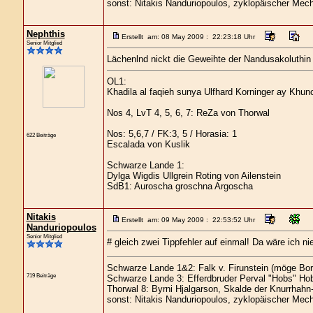
sonst: Nitakis Nanduriopoulos, zyklopäischer Mech
Nephthis
Erstellt am: 08 May 2009 : 22:23:18 Uhr
Senior Mitglied
Lächenlnd nickt die Geweihte der Nandusakoluthin 
OL1:
Khadila al faqieh sunya Ulfhard Korninger ay Khu
Nos 4, LvT 4, 5, 6, 7: ReZa von Thorwal
Nos: 5,6,7 / FK:3, 5 / Horasia: 1
622 Beiträge
Escalada von Kuslik
Schwarze Lande 1:
Dylga Wigdis Ullgrein Roting von Ailenstein
SdB1: Auroscha groschna Argoscha
Nitakis
Erstellt am: 09 May 2009 : 22:53:52 Uhr
Nanduriopoulos
Senior Mitglied
# gleich zwei Tippfehler auf einmal! Da wäre ich 
Schwarze Lande 1&2: Falk v. Firunstein (möge Bor
719 Beiträge
Schwarze Lande 3: Efferdbruder Perval "Hobs" Hob
Thorwal 8: Byrni Hjalgarson, Skalde der Knurrhahn
sonst: Nitakis Nanduriopoulos, zyklopäischer Mech