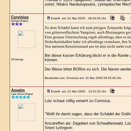
sonst: Nitakis Nanduriopoulos, zyklopäischer Mech
Corvinius
Erstellt am: 31 Mar 2009 : 09:44:56 Uhr
fleißiges Mitglied
Zu dem Schädel kann ich zum jetzigen Zeitpunkt folg
von götterverfluchten Vampiren, auch Blutsaugern ge
Eine genaue Untersuchung ergab allerdings, dass es s
Sicherheitshalber habe ich allerdings veranlasst, den
Von meinem Kenntnisstand aus ist also nicht mehr vo
Bei dieser kurzen Erklärung blickt er in die Rund
können.
292 Beiträge
Der Weise bittet BORon zu sich. Die Narren werd
Bearbeitet von: Corvinius am: 31 Mar 2009 09:45:48 Uhr
Anselm
Erstellt am: 31 Mar 2009 : 13:31:03 Uhr
super aktives Mitglied
Lutz schaut völlig verwirrt zu Cornivius.
"Wollt ihr damit sagen, dass der Schädel der Gräfi
Anzutreffen als: Dagobert von Schwalbenwald, Lutz 
Snorri Lytingson