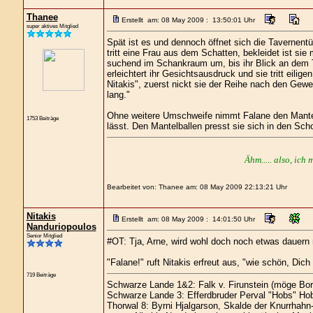
Thanee
Erstellt am: 08 May 2009 : 13:50:01 Uhr
super aktives Mitglied
Spät ist es und dennoch öffnet sich die Tavernent
tritt eine Frau aus dem Schatten, bekleidet ist sie
suchend im Schankraum um, bis ihr Blick an dem T
erleichtert ihr Gesichtsausdruck und sie tritt eili
Nitakis", zuerst nickt sie der Reihe nach den Gew
lang."
Ohne weitere Umschweife nimmt Falane den Mantel a
1753 Beiträge
lässt. Den Mantelballen presst sie sich in den Sch
Ähm..... also, ich 
Bearbeitet von: Thanee am: 08 May 2009 22:13:21 Uhr
Nitakis
Erstellt am: 08 May 2009 : 14:01:50 Uhr
Nanduriopoulos
Senior Mitglied
#OT: Tja, Arne, wird wohl doch noch etwas dauern 
"Falane!" ruft Nitakis erfreut aus, "wie schön, Dic
719 Beiträge
Schwarze Lande 1&2: Falk v. Firunstein (möge Bor
Schwarze Lande 3: Efferdbruder Perval "Hobs" Hob
Thorwal 8: Byrni Hjalgarson, Skalde der Knurrhahn