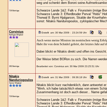
weg und schenkt dem Boroni seine Aufmerksamkei
Schwarze Lande 1&2: Falk v. Firunstein (möge Bor
719 Beiträge
Schwarze Lande 3: Efferdbruder Perval "Hobs" Hob
Thorwal 8: Byrni Hjalgarson, Skalde der Knurrhahn
sonst: Nitakis Nanduriopoulos, zyklopäischer Mech
Corvinius
Erstellt am: 30 Mar 2009 : 23:24:59 Uhr
fleißiges Mitglied
Auch wenn meine Mission im nostrischen wenig Erfolg 
Habt ihr von dem Schädel gehört, der letztes Jahr au
Dabei blickt er Nitakis direkt und offen ins Gesich
Der Weise bittet BORon zu sich. Die Narren werd
292 Beiträge
Bearbeitet von: Corvinius am: 30 Mar 2009 23:25:51 Uhr
Nitakis
Erstellt am: 31 Mar 2009 : 09:36:18 Uhr
Nanduriopoulos
Senior Mitglied
Nitakis blickt kurz nachdenklich, dann antwortet e
"Mmh, ich habe tatsächlich etwas von einem Schädel
Zusammenhang ist doch auch dieser... Name gefall
719 Beiträge
Schwarze Lande 1&2: Falk v. Firunstein (möge Bor
Schwarze Lande 3: Efferdbruder Perval "Hobs" Hob
Thorwal 8: Byrni Hjalgarson, Skalde der Knurrhahn