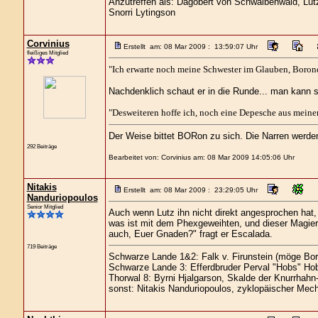
Anzutreffen als: Dagobert von Schwalbenwald, Lutz 
Snorri Lytingson
Corvinius
Erstellt am: 08 Mar 2009 : 13:59:07 Uhr
fleißiges Mitglied
"Ich erwarte noch meine Schwester im Glauben, Borond
Nachdenklich schaut er in die Runde... man kann se
"Desweiteren hoffe ich, noch eine Depesche aus meine
Der Weise bittet BORon zu sich. Die Narren werd
292 Beiträge
Bearbeitet von: Corvinius am: 08 Mar 2009 14:05:06 Uhr
Nitakis
Erstellt am: 08 Mar 2009 : 23:29:05 Uhr
Nanduriopoulos
Senior Mitglied
Auch wenn Lutz ihn nicht direkt angesprochen hat, s
was ist mit dem Phexgeweihten, und dieser Magieri
auch, Euer Gnaden?" fragt er Escalada.
719 Beiträge
Schwarze Lande 1&2: Falk v. Firunstein (möge Bor
Schwarze Lande 3: Efferdbruder Perval "Hobs" Hob
Thorwal 8: Byrni Hjalgarson, Skalde der Knurrhahn
sonst: Nitakis Nanduriopoulos, zyklopäischer Mech