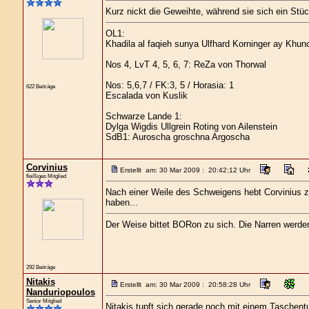
Kurz nickt die Geweihte, während sie sich ein Stü
OL1:
Khadila al faqieh sunya Ulfhard Korninger ay Khu
Nos 4, LvT 4, 5, 6, 7: ReZa von Thorwal
Nos: 5,6,7 / FK:3, 5 / Horasia: 1
622 Beiträge
Escalada von Kuslik
Schwarze Lande 1:
Dylga Wigdis Ullgrein Roting von Ailenstein
SdB1: Auroscha groschna Argoscha
Corvinius
Erstellt am: 30 Mar 2009 : 20:42:12 Uhr
fleißiges Mitglied
Nach einer Weile des Schweigens hebt Corvinius z
haben...
Der Weise bittet BORon zu sich. Die Narren werd
292 Beiträge
Nitakis
Erstellt am: 30 Mar 2009 : 20:58:28 Uhr
Nanduriopoulos
Senior Mitglied
Nitakis tupft sich gerade noch mit einem Taschent