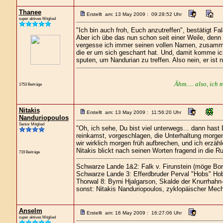
Thanee
Erstellt am: 13 May 2009 : 09:28:52 Uhr
super aktives Mitglied
"Ich bin auch froh, Euch anzutreffen", bestätigt Fal
Aber ich übe das nun schon seit einer Weile, denn i
vergesse ich immer seinen vollen Namen, zusammen g
die er um sich gescharrt hat. Und, damit komme i
sputen, um Nandurian zu treffen. Also nein, er ist n
Ähm..... also, ich 
1753 Beiträge
Nitakis
Erstellt am: 13 May 2009 : 11:56:20 Uhr
Nanduriopoulos
Senior Mitglied
"Oh, ich sehe, Du bist viel unterwegs... dann hast
reinkamst, vorgeschlagen, die Unterhaltung morgen
wir wirklich morgen früh aufbrechen, und ich erzä
Nitakis blickt nach seinen Worten fragend in die R
719 Beiträge
Schwarze Lande 1&2: Falk v. Firunstein (möge Bor
Schwarze Lande 3: Efferdbruder Perval "Hobs" Hob
Thorwal 8: Byrni Hjalgarson, Skalde der Knurrhahn
sonst: Nitakis Nanduriopoulos, zyklopäischer Mech
Anselm
Erstellt am: 16 May 2009 : 16:27:06 Uhr
super aktives Mitglied