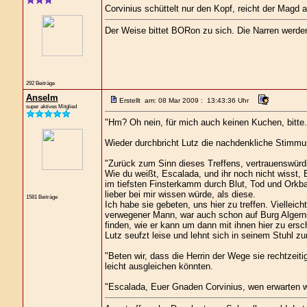
Corvinius schüttelt nur den Kopf, reicht der Magd a
Der Weise bittet BORon zu sich. Die Narren werd
292 Beiträge
Anselm
Erstellt am: 08 Mar 2009 : 13:43:36 Uhr
super aktives Mitglied
"Hm? Oh nein, für mich auch keinen Kuchen, bitte.
Wieder durchbricht Lutz die nachdenkliche Stimmu
"Zurück zum Sinn dieses Treffens, vertrauenswü
Wie du weißt, Escalada, und ihr noch nicht wisst, E
im tiefsten Finsterkamm durch Blut, Tod und Orkba
lieber bei mir wissen würde, als diese.
1581 Beiträge
Ich habe sie gebeten, uns hier zu treffen. Vielleich
verwegener Mann, war auch schon auf Burg Algernsc
finden, wie er kann um dann mit ihnen hier zu ersc
Lutz seufzt leise und lehnt sich in seinem Stuhl zu
"Beten wir, dass die Herrin der Wege sie rechtzeiti
leicht ausgleichen könnten.
"Escalada, Euer Gnaden Corvinius, wen erwarten w