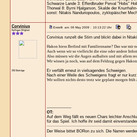
Schwarze Lande 3: Efferdbruder Perval "Hobs" Hob
Thorwal 8: Byrni Hjalgarson, Skalde der Knurrhahn
sonst: Nitakis Nanduriopoulos, zyklopäischer Mech
Corvinius
Erstellt am: 06 May 2009 : 10:13:22 Uhr
fleißiges Mitglied
Corvinius runzelt die Stirn und blickt dabei in Nitak
Hakon hiess Berlind mit Familienname? Das war mir neu
Auch wenn wir so vielleicht die eine oder andere Info
Also müssen wir die Augen aufhalten und mit allem re
Wir wissen ja noch, was auf dem Feldzug gegen Hakon 
Er verfällt erneut in vielsagendes Schweigen.
292 Beiträge
Nach einer Weile des Schweigens fragt er nur kurz
Wir sollten nichts desto trotz wie geplant morgen früh
--------------------
OT:
Auf dem Weg fällt es neuen Chars leichter Anschl
für das Spiel. Ich hoffe ihr seid damit einverstande
Der Weise bittet BORon zu sich. Die Narren werd