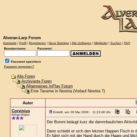
Alveran-Larp Forum
Startseite
|
Profil
|
Registrieren
|
Neue Beiträge
|
Alle Umfragen
|
Mitglieder
|
Suchen
|
FAQ
Benutzername:
Passwort:
Passwort speichern
Passwort vergessen?
Alle Foren
Archivierte Foren
Allgemeines InPlay Forum
Eine Taverne in Nostria (Vorlauf Nostria 7)
Autor
Corvinius
Erstellt am: 06 Mar 2009 : 11:23:48 Uhr
fleißiges Mitglied
Der Boroni beäugt kurz die dammbaulichen Aktivit
Dann schiebt er sich den letzten Happen Fisch in 
Er fährt sich mit der Hand durch die Haare und b