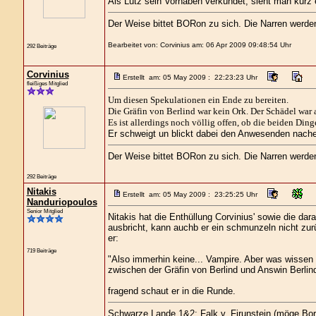
Als Lutz sein Vorhaben verkündet, sieht man kurz
Der Weise bittet BORon zu sich. Die Narren werd
Bearbeitet von: Corvinius am: 06 Apr 2009 09:48:54 Uhr
292 Beiträge
Corvinius
Erstellt am: 05 May 2009 : 22:23:23 Uhr
fleißiges Mitglied
Um diesen Spekulationen ein Ende zu bereiten.
Die Gräfin von Berlind war kein Ork. Der Schädel war a
Es ist allerdings noch völlig offen, ob die beiden Di
Er schweigt un blickt dabei den Anwesenden nachei
Der Weise bittet BORon zu sich. Die Narren werd
292 Beiträge
Nitakis
Erstellt am: 05 May 2009 : 23:25:25 Uhr
Nanduriopoulos
Senior Mitglied
Nitakis hat die Enthüllung Corvinius' sowie die da
ausbricht, kann auchb er ein schmunzeln nicht zurüc
er:
719 Beiträge
"Also immerhin keine... Vampire. Aber was wissen
zwischen der Gräfin von Berlind und Answin Berlin
fragend schaut er in die Runde.
Schwarze Lande 1&2: Falk v. Firunstein (möge Bor