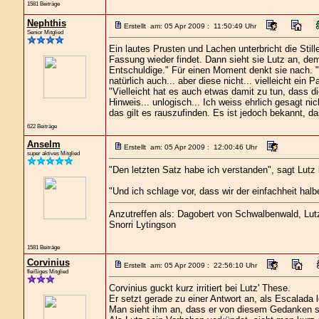
1581 Beiträge
Nephthis
Erstellt am: 05 Apr 2009 : 11:50:49 Uhr
Senior Mitglied
Ein lautes Prusten und Lachen unterbricht die Still
Fassung wieder findet. Dann sieht sie Lutz an, dem
Entschuldige." Für einen Moment denkt sie nach. "N
natürlich auch... aber diese nicht... vielleicht e
"Vielleicht hat es auch etwas damit zu tun, dass 
Hinweis... unlogisch... Ich weiss ehrlich gesagt n
das gilt es rauszufinden. Es ist jedoch bekannt, d
622 Beiträge
Anselm
Erstellt am: 05 Apr 2009 : 12:00:46 Uhr
super aktives Mitglied
"Den letzten Satz habe ich verstanden", sagt Lutz
"Und ich schlage vor, dass wir der einfachheit halb
Anzutreffen als: Dagobert von Schwalbenwald, Lutz 
Snorri Lytingson
1581 Beiträge
Corvinius
Erstellt am: 05 Apr 2009 : 22:56:10 Uhr
fleißiges Mitglied
Corvinius guckt kurz irritiert bei Lutz' These.
Er setzt gerade zu einer Antwort an, als Escalada l
Man sieht ihm an, dass er von diesem Gedanken se