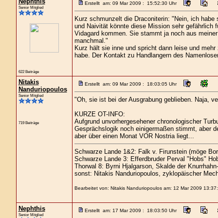
Nephthis
Erstellt am: 09 Mar 2009 : 15:52:30 Uhr
Senior Mitglied
Kurz schmunzelt die Draconiterin: "Nein, ich habe 
und Naivität könnte diese Mission sehr gefährlich 
Vidagard kommen. Sie stammt ja noch aus meiner 
manchmal."
Kurz hält sie inne und spricht dann leise und mehr 
habe. Der Kontakt zu Handlangern des Namenlosen..
622 Beiträge
Nitakis
Erstellt am: 09 Mar 2009 : 18:03:05 Uhr
Nanduriopoulos
Senior Mitglied
"Oh, sie ist bei der Ausgrabung geblieben. Naja, ve
KURZE OT-INFO:
Aufgrund unvorhergesehener chronologischer Turbul
719 Beiträge
Gesprächslogik noch einigermaßen stimmt, aber d
aber über einen Monat VOR Nostria liegt...
Schwarze Lande 1&2: Falk v. Firunstein (möge Bor
Schwarze Lande 3: Efferdbruder Perval "Hobs" Hob
Thorwal 8: Byrni Hjalgarson, Skalde der Knurrhahn
sonst: Nitakis Nanduriopoulos, zyklopäischer Mech
Bearbeitet von: Nitakis Nanduriopoulos am: 12 Mar 2009 13:37
Nephthis
Erstellt am: 17 Mar 2009 : 18:03:50 Uhr
Senior Mitglied