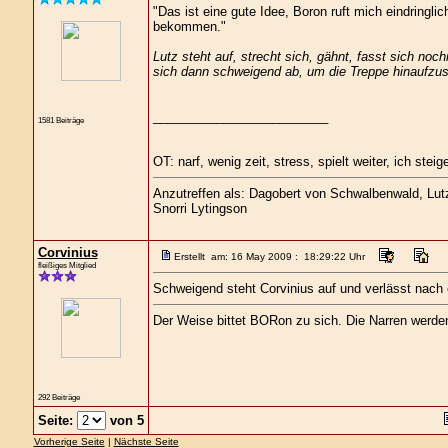
"Das ist eine gute Idee, Boron ruft mich eindringl
bekommen."
Lutz steht auf, strecht sich, gähnt, fasst sich no
sich dann schweigend ab, um die Treppe hinaufzus
_________________________
1581 Beiträge
OT: narf, wenig zeit, stress, spielt weiter, ich steige
Anzutreffen als: Dagobert von Schwalbenwald, Lutz 
Snorri Lytingson
Corvinius
Erstellt am: 16 May 2009 : 18:29:22 Uhr
fleißiges Mitglied
Schweigend steht Corvinius auf und verlässt nac
Der Weise bittet BORon zu sich. Die Narren werd
292 Beiträge
Seite:
von 5
Vorherige Seite
|
Nächste Seite