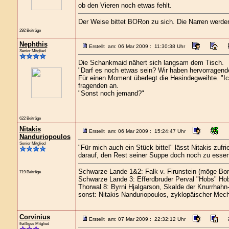
ob den Vieren noch etwas fehlt.
Der Weise bittet BORon zu sich. Die Narren werd
292 Beiträge
Nephthis
Erstellt am: 06 Mar 2009 : 11:30:38 Uhr
Senior Mitglied
Die Schankmaid nähert sich langsam dem Tisch.
"Darf es noch etwas sein? Wir haben hervorragen
Für einen Moment überlegt die Hesindegweihte. "I
fragenden an.
"Sonst noch jemand?"
622 Beiträge
Nitakis
Erstellt am: 06 Mar 2009 : 15:24:47 Uhr
Nanduriopoulos
Senior Mitglied
"Für mich auch ein Stück bitte!" lässt Nitakis zufr
darauf, den Rest seiner Suppe doch noch zu essen
Schwarze Lande 1&2: Falk v. Firunstein (möge Bor
719 Beiträge
Schwarze Lande 3: Efferdbruder Perval "Hobs" Hob
Thorwal 8: Byrni Hjalgarson, Skalde der Knurrhahn
sonst: Nitakis Nanduriopoulos, zyklopäischer Mech
Corvinius
Erstellt am: 07 Mar 2009 : 22:32:12 Uhr
fleißiges Mitglied