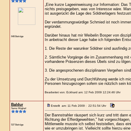
„Eine kurze Lageeinweisung zur Information: Das T
nichts preisgegeben, was von Interesse wäre. Man 
ist ausgerückt die Lage des Söldnerlagers festzus
Der verdammungswürdige Schmied ist noch immer a
ergründet.
Darüber hinaus hat mir Weibelin Bosper von diszipl
648 Beiträge
In anbetracht dieser Lage habe ich folgenden Ents
1. Die Reste der warunker Söldner sind ausfindig 
2. Sämtliche Vorgänge die im Zusammenhang mit d
vorhandene Präsenzen dieses Übels sind zu tilgen
3. Die angesprochenen disziplinaren Vergehen sin
Zu der Umsetzung und Durchführung werde ich mich
Personen hinzugezogen sofern sie nützlich sein 
Bearbeitet von: Eckhard am: 12 Feb 2009 12:24:46 Uhr
Baldur
Erstellt am: 11 Feb 2009 : 22:51:54 Uhr
Senior Mitglied
Der Bannstrahler räuspert sich kurz und tritt dann
Richtung der Efferdgeweihten," hat vorgeschlagen, d
Mittlerweile musste ich selbst feststellen, dass e
537 Beiträge
wie er umzubringen ist. Vielleicht sollte hierzu eine