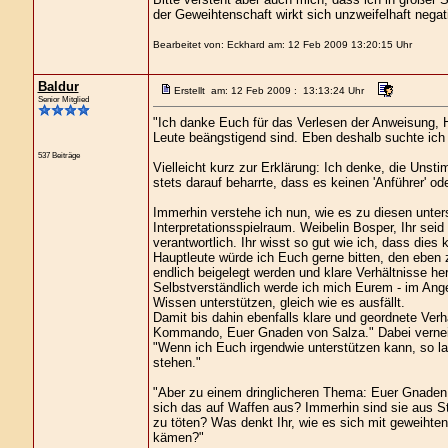
der Geweihtenschaft wirkt sich unzweifelhaft negati
Bearbeitet von: Eckhard am: 12 Feb 2009 13:20:15 Uhr
Baldur
Erstellt am: 12 Feb 2009 : 13:13:24 Uhr
Senior Mitglied
"Ich danke Euch für das Verlesen der Anweisung, H
Leute beängstigend sind. Eben deshalb suchte ic
537 Beiträge
Vielleicht kurz zur Erklärung: Ich denke, die Uns
stets darauf beharrte, dass es keinen 'Anführer' od
Immerhin verstehe ich nun, wie es zu diesen unte
Interpretationsspielraum. Weibelin Bosper, Ihr se
verantwortlich. Ihr wisst so gut wie ich, dass dies
Hauptleute würde ich Euch gerne bitten, den eben z
endlich beigelegt werden und klare Verhältnisse he
Selbstverständlich werde ich mich Eurem - im Ange
Wissen unterstützen, gleich wie es ausfällt.
Damit bis dahin ebenfalls klare und geordnete Verh
Kommando, Euer Gnaden von Salza." Dabei verneig
"Wenn ich Euch irgendwie unterstützen kann, so la
stehen."
"Aber zu einem dringlicheren Thema: Euer Gnaden,
sich das auf Waffen aus? Immerhin sind sie aus Sta
zu töten? Was denkt Ihr, wie es sich mit geweihte
kämen?"