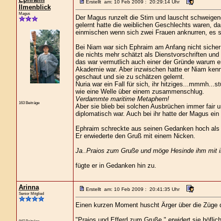
Erstellt am: 10 Feb 2009 : 20:29:14 Uhr
Ilmenblick
Magus
Der Magus runzelt die Stirn und lauscht schweig
gelernt hatte die weiblichen Geschlechts waren, d
einmischen wenn sich zwei Frauen anknurren, es s
Bei Niam war sich Ephraim am Anfang nicht sicher
die nichts mehr schätzt als Dienstvorschriften und
das war vermutlich auch einer der Gründe warum er
Akademie war. Aber inzwischen hatte er Niam kenn
geschaut und sie zu schätzen gelernt.
Nuria war ein Fall für sich, ihr hitziges...mmmh..
wie eine Welle über einem zusammenschlug.
Verdammte maritime Metaphern!
163 Beiträge
Aber sie blieb bei solchen Ausbrüchen immer fair 
diplomatisch war. Auch bei ihr hatte der Magus ein 
Ephraim schreckte aus seinen Gedanken hoch als
Er erwiederte den Gruß mit einem Nicken.
Ja..Praios zum Gruße und möge Hesinde ihm mit ih
fügte er in Gedanken hin zu.
Arinna
Erstellt am: 10 Feb 2009 : 20:41:35 Uhr
Senior Mitglied
Einen kurzen Moment huscht Ärger über die Züge 
"Praios und Efferd zum Gruße," erwidert sie höflich,