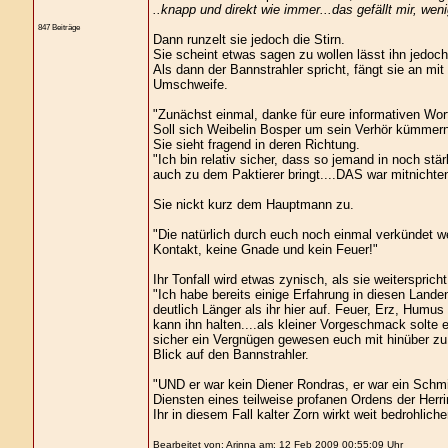
..knapp und direkt wie immer...das gefällt mir, weni
847 Beiträge
Dann runzelt sie jedoch die Stirn.
Sie scheint etwas sagen zu wollen lässt ihn jedoch
Als dann der Bannstrahler spricht, fängt sie an m
Umschweife.
"Zunächst einmal, danke für eure informativen Wo
Soll sich Weibelin Bosper um sein Verhör kümmer
Sie sieht fragend in deren Richtung.
"Ich bin relativ sicher, dass so jemand in noch s
auch zu dem Paktierer bringt....DAS war mitnichte
Sie nickt kurz dem Hauptmann zu.
"Die natürlich durch euch noch einmal verkündet wer
Kontakt, keine Gnade und kein Feuer!"
Ihr Tonfall wird etwas zynisch, als sie weiterspricht
"Ich habe bereits einige Erfahrung in diesen Land
deutlich Länger als ihr hier auf. Feuer, Erz, Humu
kann ihn halten....als kleiner Vorgeschmack solte
sicher ein Vergnügen gewesen euch mit hinüber zu n
Blick auf den Bannstrahler.
"UND er war kein Diener Rondras, er war ein Schmie
Diensten eines teilweise profanen Ordens der Herri
Ihr in diesem Fall kalter Zorn wirkt weit bedrohliche
Bearbeitet von: Arinna am: 12 Feb 2009 00:55:09 Uhr