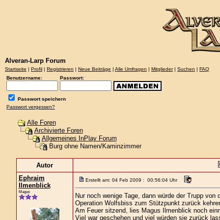
Alveran-Larp Forum
Startseite
|
Profil
|
Registrieren
|
Neue Beiträge
|
Alle Umfragen
|
Mitglieder
|
Suchen
|
FAQ
Benutzername:
Passwort:
Passwort speichern
Passwort vergessen?
Alle Foren
Archivierte Foren
Allgemeines InPlay Forum
Burg ohne Namen/Kaminzimmer
Autor
Ephraim
Erstellt am: 04 Feb 2009 : 00:56:04 Uhr
Ilmenblick
Magus
Nur noch wenige Tage, dann würde der Trupp von d
Operation Wolfsbiss zum Stützpunkt zurück kehre
Am Feuer sitzend, lies Magus Ilmenblick noch ein
Viel war geschehen und viel würden sie zurück lass