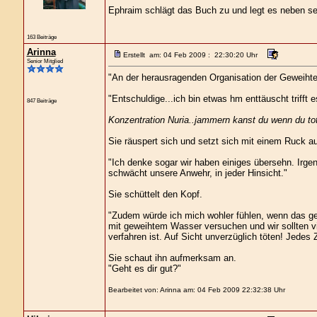
Ephraim schlägt das Buch zu und legt es neben se
163 Beiträge
Arinna
Erstellt am: 04 Feb 2009 : 22:30:20 Uhr
Senior Mitglied
"An der herausragenden Organisation der Geweihtens
"Entschuldige...ich bin etwas hm enttäuscht trifft e
847 Beiträge
Konzentration Nuria..jammern kanst du wenn du tot 
Sie räuspert sich und setzt sich mit einem Ruck au
"Ich denke sogar wir haben einiges übersehn. Irg
schwächt unsere Anwehr, in jeder Hinsicht."
Sie schüttelt den Kopf.
"Zudem würde ich mich wohler fühlen, wenn das ge
mit geweihtem Wasser versuchen und wir sollten v
verfahren ist. Auf Sicht unverzüglich töten! Jedes 
Sie schaut ihn aufmerksam an.
"Geht es dir gut?"
Bearbeitet von: Arinna am: 04 Feb 2009 22:32:38 Uhr