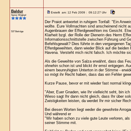
Baldur
Erstellt am: 12 Feb 2009 : 09:12:27 Uhr
Senior Mitglied
Der Praiot antwortet in ruhigem Tonfall: "Ein Anwe
wollte. Eure Vollmachten sind anscheinend nicht 
Augenbrauen der Efferdgeweihten ins Gesicht. Etwas 
537 Beiträge
Klarheit bzgl. der Rolle der Dienerin des Herrn Effe
Informationsschnittstelle zwischen Führung und Ge
Befehlsgewalt? Dies führte in den vergangenen Ta
Efferdgeweihten, dann wieder Blick auf die beiden 
Havena. Versteht mich nicht falsch. Ich möchte sich
Als die Geweihte von Salza erwähnt, dass das Feue
ohnehin schon ist und blickt ihr ernst entgegen. Au
einem beunruhigten Unterton in der Stimme - erwide
so mögt ihr Recht haben, dass das ein Fehler gew
Kurze Pause, bevor er mit wieder fast normal kling
"Aber, Euer Gnaden, wie Ihr vielleicht seht, bin ic
Wieso sagt Ihr dann nicht gleich, dass Ihr über so
Zwistigkeiten leisten, da werdet Ihr mir sicher Rec
Bei diesen Worten liegt weder die gewohnte Arrogan
Und während er
"Wir haben schon zu viele gute Leute verloren, als 
seiner Stimme mit.