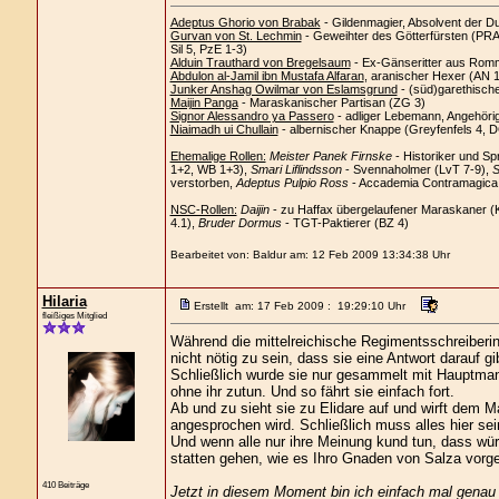
Adeptus Ghorio von Brabak
- Gildenmagier, Absolvent der D
Gurvan von St. Lechmin
- Geweihter des Götterfürsten (PRAi
Sil 5, PzE 1-3)
Alduin Trauthard von Bregelsaum
- Ex-Gänseritter aus Romm
Abdulon al-Jamil ibn Mustafa Alfaran
, aranischer Hexer (AN 
Junker Anshag Owilmar von Eslamsgrund
- (süd)garethisch
Maijin Panga
- Maraskanischer Partisan (ZG 3)
Signor Alessandro ya Passero
- adliger Lebemann, Angehöri
Niaimadh ui Chullain
- albernischer Knappe (Greyfenfels 4, 
Ehemalige Rollen:
Meister Panek Firnske
- Historiker und Sp
1+2, WB 1+3),
Smari Liflindsson
- Svennaholmer (LvT 7-9),
S
verstorben,
Adeptus Pulpio Ross
- Accademia Contramagica C
NSC-Rollen:
Daijin
- zu Haffax übergelaufener Maraskaner (
4.1),
Bruder Dormus
- TGT-Paktierer (BZ 4)
Bearbeitet von: Baldur am: 12 Feb 2009 13:34:38 Uhr
Hilaria
Erstellt am: 17 Feb 2009 : 19:29:10 Uhr
fleißiges Mitglied
Während die mittelreichische Regimentsschreiberin 
nicht nötig zu sein, dass sie eine Antwort darauf gi
Schließlich wurde sie nur gesammelt mit Hauptman
ohne ihr zutun. Und so fährt sie einfach fort.
Ab und zu sieht sie zu Elidare auf und wirft dem M
angesprochen wird. Schließlich muss alles hier se
Und wenn alle nur ihre Meinung kund tun, dass wü
statten gehen, wie es Ihro Gnaden von Salza vorge
410 Beiträge
Jetzt in diesem Moment bin ich einfach mal genau d