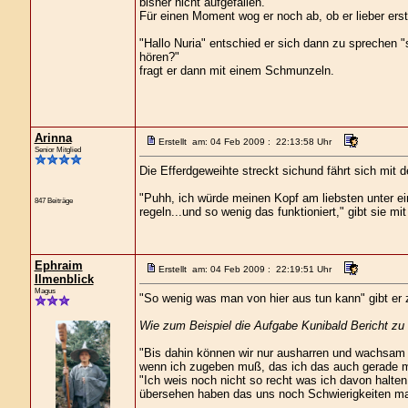
bisher nicht aufgefallen.
Für einen Moment wog er noch ab, ob er lieber erst
"Hallo Nuria" entschied er sich dann zu sprechen
hören?"
fragt er dann mit einem Schmunzeln.
Arinna
Erstellt am: 04 Feb 2009 : 22:13:58 Uhr
Senior Mitglied
Die Efferdgeweihte streckt sichund fährt sich mit 
"Puhh, ich würde meinen Kopf am liebsten unter ein
847 Beiträge
regeln...und so wenig das funktioniert," gibt sie m
Ephraim
Erstellt am: 04 Feb 2009 : 22:19:51 Uhr
Ilmenblick
Magus
"So wenig was man von hier aus tun kann" gibt er 
Wie zum Beispiel die Aufgabe Kunibald Bericht zu 
"Bis dahin können wir nur ausharren und wachsam se
wenn ich zugeben muß, das ich das auch gerade 
"Ich weis noch nicht so recht was ich davon halten
übersehen haben das uns noch Schwierigkeiten m