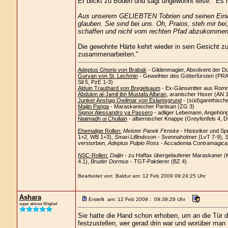
Er blickt zu Boden und sagt ungewohnt leise: "Es 
Aus unserem GELIEBTEN Tobrien und seinen Einwohn
glauben. Sie sind bei uns. Oh, Praios, steh mir bei,
schaffen und nicht vom rechten Pfad abzukommen
Die gewohnte Härte kehrt wieder in sein Gesicht z
zusammenarbeiten."
Adeptus Ghorio von Brabak
- Gildenmagier, Absolvent der D
Gurvan von St. Lechmin
- Geweihter des Götterfürsten (PRAi
Sil 5, PzE 1-3)
Alduin Trauthard von Bregelsaum
- Ex-Gänseritter aus Romm
Abdulon al-Jamil ibn Mustafa Alfaran
, aranischer Hexer (AN 
Junker Anshag Owilmar von Eslamsgrund
- (süd)garethisch
Maijin Panga
- Maraskanischer Partisan (ZG 3)
Signor Alessandro ya Passero
- adliger Lebemann, Angehöri
Niaimadh ui Chullain
- albernischer Knappe (Greyfenfels 4, 
Ehemalige Rollen:
Meister Panek Firnske
- Historiker und Sp
1+2, WB 1+3),
Smari Liflindsson
- Svennaholmer (LvT 7-9),
S
verstorben,
Adeptus Pulpio Ross
- Accademia Contramagica C
NSC-Rollen:
Daijin
- zu Haffax übergelaufener Maraskaner (
4.1),
Bruder Dormus
- TGT-Paktierer (BZ 4)
Bearbeitet von: Baldur am: 12 Feb 2009 09:24:25 Uhr
Ashara
Erstellt am: 12 Feb 2009 : 09:39:29 Uhr
super aktives Mitglied
Sie hatte die Hand schon erhoben, um an die Tür 
festzustellen, wer gerad drin war und worüber man 