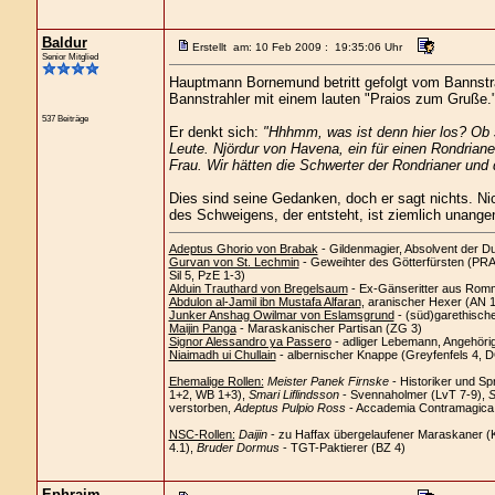
Baldur
Erstellt am: 10 Feb 2009 : 19:35:06 Uhr
Senior Mitglied
Hauptmann Bornemund betritt gefolgt vom Bannstr
Bannstrahler mit einem lauten "Praios zum Gruße.
537 Beiträge
Er denkt sich:
"Hhhmm, was ist denn hier los? Ob si
Leute. Njördur von Havena, ein für einen Rondriane
Frau. Wir hätten die Schwerter der Rondrianer un
Dies sind seine Gedanken, doch er sagt nichts. 
des Schweigens, der entsteht, ist ziemlich unang
Adeptus Ghorio von Brabak
- Gildenmagier, Absolvent der D
Gurvan von St. Lechmin
- Geweihter des Götterfürsten (PRAi
Sil 5, PzE 1-3)
Alduin Trauthard von Bregelsaum
- Ex-Gänseritter aus Romm
Abdulon al-Jamil ibn Mustafa Alfaran
, aranischer Hexer (AN 
Junker Anshag Owilmar von Eslamsgrund
- (süd)garethisch
Maijin Panga
- Maraskanischer Partisan (ZG 3)
Signor Alessandro ya Passero
- adliger Lebemann, Angehöri
Niaimadh ui Chullain
- albernischer Knappe (Greyfenfels 4, 
Ehemalige Rollen:
Meister Panek Firnske
- Historiker und Sp
1+2, WB 1+3),
Smari Liflindsson
- Svennaholmer (LvT 7-9),
S
verstorben,
Adeptus Pulpio Ross
- Accademia Contramagica C
NSC-Rollen:
Daijin
- zu Haffax übergelaufener Maraskaner (
4.1),
Bruder Dormus
- TGT-Paktierer (BZ 4)
Ephraim