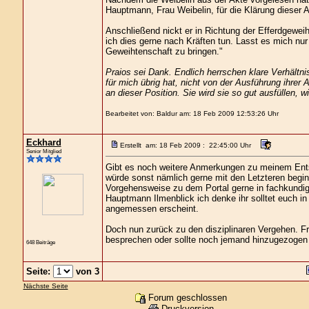
Hauptmann, Frau Weibelin, für die Klärung dieser A
Anschließend nickt er in Richtung der Efferdgewei
ich dies gerne nach Kräften tun. Lasst es mich nur 
Geweihtenschaft zu bringen."
Praios sei Dank. Endlich herrschen klare Verhältnis
für mich übrig hat, nicht von der Ausführung ihrer
an dieser Position. Sie wird sie so gut ausfüllen, wi
Bearbeitet von: Baldur am: 18 Feb 2009 12:53:26 Uhr
Eckhard
Erstellt am: 18 Feb 2009 : 22:45:00 Uhr
Senior Mitglied
Gibt es noch weitere Anmerkungen zu meinem Ents
würde sonst nämlich gerne mit den Letzteren begin
Vorgehensweise zu dem Portal gerne in fachkundi
Hauptmann Ilmenblick ich denke ihr solltet euch in 
angemessen erscheint.
Doch nun zurück zu den disziplinaren Vergehen. F
besprechen oder sollte noch jemand hinzugezogen w
648 Beiträge
Seite:
von 3
Nächste Seite
Forum geschlossen
Druckversion