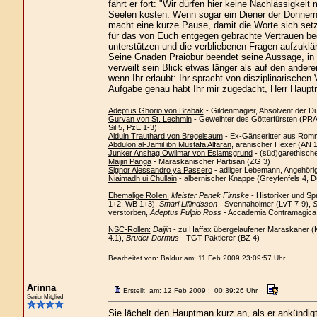
fährt er fort: "Wir dürfen hier keine Nachlässigke
Seelen kosten. Wenn sogar ein Diener der Donnernd
macht eine kurze Pause, damit die Worte sich setze
für das von Euch entgegen gebrachte Vertrauen b
unterstützen und die verbliebenen Fragen aufzuklär
Seine Gnaden Praiobur beendet seine Aussage, in
verweilt sein Blick etwas länger als auf den andere
wenn Ihr erlaubt: Ihr spracht von disziplinarische
Aufgabe genau habt Ihr mir zugedacht, Herr Haup
Adeptus Ghorio von Brabak
- Gildenmagier, Absolvent der D
Gurvan von St. Lechmin
- Geweihter des Götterfürsten (PRAi
Sil 5, PzE 1-3)
Alduin Trauthard von Bregelsaum
- Ex-Gänseritter aus Romm
Abdulon al-Jamil ibn Mustafa Alfaran
, aranischer Hexer (AN 
Junker Anshag Owilmar von Eslamsgrund
- (süd)garethisch
Maijin Panga
- Maraskanischer Partisan (ZG 3)
Signor Alessandro ya Passero
- adliger Lebemann, Angehöri
Niaimadh ui Chullain
- albernischer Knappe (Greyfenfels 4, 
Ehemalige Rollen:
Meister Panek Firnske
- Historiker und Sp
1+2, WB 1+3),
Smari Liflindsson
- Svennaholmer (LvT 7-9),
S
verstorben,
Adeptus Pulpio Ross
- Accademia Contramagica C
NSC-Rollen:
Daijin
- zu Haffax übergelaufener Maraskaner (
4.1),
Bruder Dormus
- TGT-Paktierer (BZ 4)
Bearbeitet von: Baldur am: 11 Feb 2009 23:09:57 Uhr
Arinna
Erstellt am: 12 Feb 2009 : 00:39:26 Uhr
Senior Mitglied
Sie lächelt den Hauptman kurz an, als er ankündi