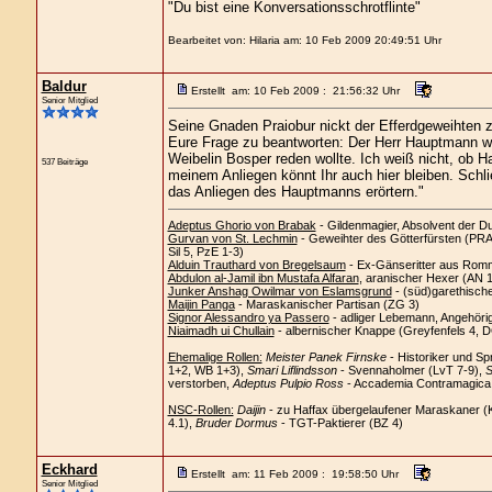
"Du bist eine Konversationsschrotflinte"
Bearbeitet von: Hilaria am: 10 Feb 2009 20:49:51 Uhr
Baldur
Erstellt am: 10 Feb 2009 : 21:56:32 Uhr
Senior Mitglied
Seine Gnaden Praiobur nickt der Efferdgeweihten z
Eure Frage zu beantworten: Der Herr Hauptmann wol
Weibelin Bosper reden wollte. Ich weiß nicht, ob 
537 Beiträge
meinem Anliegen könnt Ihr auch hier bleiben. Schlie
das Anliegen des Hauptmanns erörtern."
Adeptus Ghorio von Brabak
- Gildenmagier, Absolvent der D
Gurvan von St. Lechmin
- Geweihter des Götterfürsten (PRAi
Sil 5, PzE 1-3)
Alduin Trauthard von Bregelsaum
- Ex-Gänseritter aus Romm
Abdulon al-Jamil ibn Mustafa Alfaran
, aranischer Hexer (AN 
Junker Anshag Owilmar von Eslamsgrund
- (süd)garethisch
Maijin Panga
- Maraskanischer Partisan (ZG 3)
Signor Alessandro ya Passero
- adliger Lebemann, Angehöri
Niaimadh ui Chullain
- albernischer Knappe (Greyfenfels 4, 
Ehemalige Rollen:
Meister Panek Firnske
- Historiker und Sp
1+2, WB 1+3),
Smari Liflindsson
- Svennaholmer (LvT 7-9),
S
verstorben,
Adeptus Pulpio Ross
- Accademia Contramagica C
NSC-Rollen:
Daijin
- zu Haffax übergelaufener Maraskaner (
4.1),
Bruder Dormus
- TGT-Paktierer (BZ 4)
Eckhard
Erstellt am: 11 Feb 2009 : 19:58:50 Uhr
Senior Mitglied