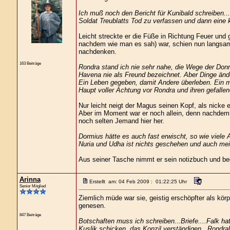
Ich muß noch den Bericht für Kunibald schreiben..
Soldat Treublatts Tod zu verfassen und dann eine k
Leicht streckte er die Füße in Richtung Feuer un
nachdem wie man es sah) war, schien nun langsam 
nachdenken.
163 Beiträge
Rondra stand ich nie sehr nahe, die Wege der Donn
Havena nie als Freund bezeichnet. Aber Dinge ände
Ein Leben gegeben, damit Andere überleben. Ein m
Haupt voller Achtung vor Rondra und ihren gefallen
Nur leicht neigt der Magus seinen Kopf, als nicke
Aber im Moment war er noch allein, denn nachdem 
noch selten Jemand hier her.
Dormius hätte es auch fast erwischt, so wie viel
Nuria und Udha ist nichts geschehen und auch mei
Aus seiner Tasche nimmt er sein notizbuch und begi
Arinna
Erstellt am: 04 Feb 2009 : 01:22:25 Uhr
Senior Mitglied
Ziemlich müde war sie, geistig erschöpfter als kör
genesen.
847 Beiträge
Botschaften muss ich schreiben...Briefe....Falk ha
Kuslik schicken, das Konzil verständigen...Rondral