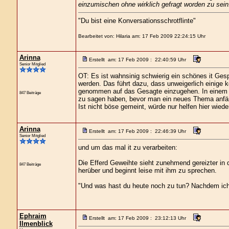
einzumischen ohne wirklich gefragt worden zu sein
"Du bist eine Konversationsschrotflinte"
Bearbeitet von: Hilaria am: 17 Feb 2009 22:24:15 Uhr
Arinna
Erstellt am: 17 Feb 2009 : 22:40:59 Uhr
Senior Mitglied
OT: Es ist wahnsinig schwierig ein schönes it Ge
werden. Das führt dazu, dass unweigerlich einige 
genommen auf das Gesagte einzugehen. In einem e
847 Beiträge
zu sagen haben, bevor man ein neues Thema anfä
Ist nicht böse gemeint, würde nur helfen hier wiede
Arinna
Erstellt am: 17 Feb 2009 : 22:46:39 Uhr
Senior Mitglied
und um das mal it zu verarbeiten:
Die Efferd Geweihte sieht zunehmend gereizter in d
847 Beiträge
herüber und beginnt leise mit ihm zu sprechen.
"Und was hast du heute noch zu tun? Nachdem ich h
Ephraim
Erstellt am: 17 Feb 2009 : 23:12:13 Uhr
Ilmenblick