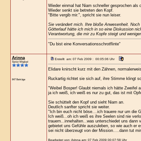
Wieder einmal hat Niam schneller gesprochen als 
Wieder senkt sie betreten den Kopf.
"Bitte vergib mir.", spricht sie nun leiser.
Sie verändert mich. Ihre bloße Anwesenheit. Noch 
Götterlauf hätte ich mich in so eine Diskussion nich
Verantwortung, die mir zu Kopfe steigt und wenige
"Du bist eine Konversationsschrotflinte"
Arinna
Erstellt am: 07 Feb 2009 : 00:05:06 Uhr
Senior Mitglied
Elidare knirscht kurz mit den Zähnen, normalerweis
Ruckartig richtet sie sich auf, ihre Stimme klingt sc
847 Beiträge
"Weibel Bosper! Glaubt niemals ich hätte Zweifel a
ja ich weiß, ich weiß es nur zu gut, das ist mit O
Sie schüttelt den Kopf und sieht Niam an.
Deutlich sanfter spricht sie weiter.
"Ich bin euch nicht böse....ich trauere nur um die G
Ich weiß...oh ich weiß es ihre Seelen sind nie ve
trauern...innehalten...was unterschiedet uns dann v
gebietet uns Gefühle auszuleben, so wie auch er es
sei nicht überzeugt von der Mission.....dann tut mir
Bearbeitet von: Arinna am: 07 Feb 2009 00:07:58 Uhr