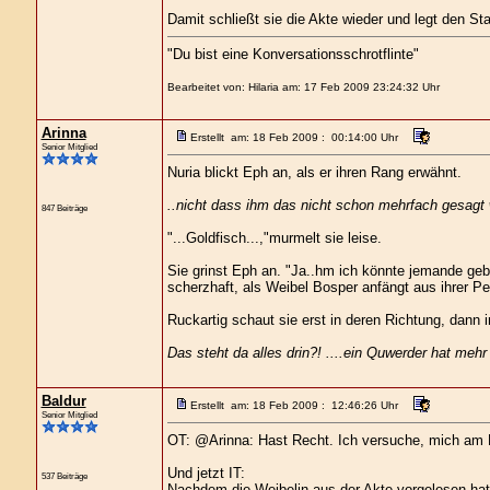
Damit schließt sie die Akte wieder und legt den S
"Du bist eine Konversationsschrotflinte"
Bearbeitet von: Hilaria am: 17 Feb 2009 23:24:32 Uhr
Arinna
Erstellt am: 18 Feb 2009 : 00:14:00 Uhr
Senior Mitglied
Nuria blickt Eph an, als er ihren Rang erwähnt.
..nicht dass ihm das nicht schon mehrfach gesagt 
847 Beiträge
"...Goldfisch...,"murmelt sie leise.
Sie grinst Eph an. "Ja..hm ich könnte jemande gebra
scherzhaft, als Weibel Bosper anfängt aus ihrer Pe
Ruckartig schaut sie erst in deren Richtung, dann 
Das steht da alles drin?! ....ein Quwerder hat meh
Baldur
Erstellt am: 18 Feb 2009 : 12:46:26 Uhr
Senior Mitglied
OT: @Arinna: Hast Recht. Ich versuche, mich am 
Und jetzt IT:
537 Beiträge
Nachdem die Weibelin aus der Akte vorgelesen hat,