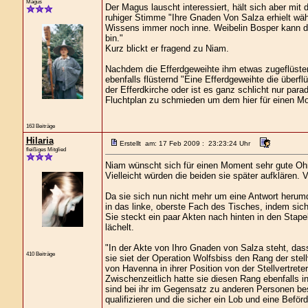
Magus
Der Magus lauscht interessiert, hält sich aber mit
ruhiger Stimme "Ihre Gnaden Von Salza erhielt wä
Wissens immer noch inne. Weibelin Bosper kann die
bin."
Kurz blickt er fragend zu Niam.
Nachdem die Efferdgeweihte ihm etwas zugeflüstert
ebenfalls flüsternd "Eine Efferdgeweihte die überflü
der Efferdkirche oder ist es ganz schlicht nur par
Fluchtplan zu schmieden um dem hier für einen 
163 Beiträge
Hilaria
Erstellt am: 17 Feb 2009 : 23:23:24 Uhr
fleißiges Mitglied
Niam wünscht sich für einen Moment sehr gute Ohr
Vielleicht würden die beiden sie später aufklären. V
Da sie sich nun nicht mehr um eine Antwort herum
in das linke, oberste Fach des Tisches, indem sich 
Sie steckt ein paar Akten nach hinten in den Stape
lächelt.
"In der Akte von Ihro Gnaden von Salza steht, da
410 Beiträge
sie siet der Operation Wolfsbiss den Rang der ste
von Havenna in ihrer Position von der Stellvertreter
Zwischenzeitlich hatte sie diesen Rang ebenfalls
sind bei ihr im Gegensatz zu anderen Personen be
qualifizieren und die sicher ein Lob und eine Befö