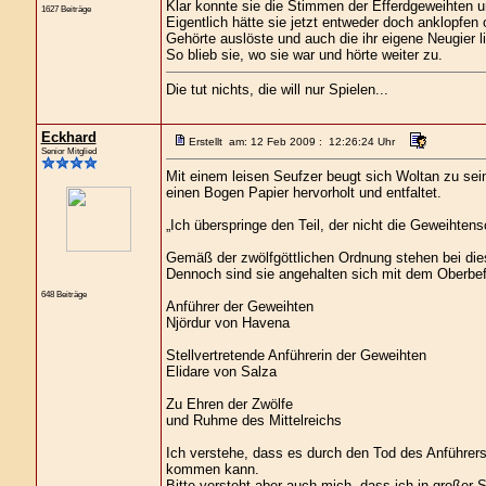
Klar konnte sie die Stimmen der Efferdgeweihten u
1627 Beiträge
Eigentlich hätte sie jetzt entweder doch anklopfe
Gehörte auslöste und auch die ihr eigene Neugier l
So blieb sie, wo sie war und hörte weiter zu.
Die tut nichts, die will nur Spielen...
Eckhard
Erstellt am: 12 Feb 2009 : 12:26:24 Uhr
Senior Mitglied
Mit einem leisen Seufzer beugt sich Woltan zu se
einen Bogen Papier hervorholt und entfaltet.
„Ich überspringe den Teil, der nicht die Geweihtensch
Gemäß der zwölfgöttlichen Ordnung stehen bei die
Dennoch sind sie angehalten sich mit dem Oberbef
648 Beiträge
Anführer der Geweihten
Njördur von Havena
Stellvertretende Anführerin der Geweihten
Elidare von Salza
Zu Ehren der Zwölfe
und Ruhme des Mittelreichs
Ich verstehe, dass es durch den Tod des Anführer
kommen kann.
Bitte versteht aber auch mich, dass ich in großer S