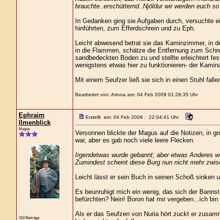
brauchte..erschütternd..Njöldur wir werden euch s
In Gedanken ging sie Aufgaben durch, versuchte ein
hinführten, zum Efferdschrein und zu Eph.
Leicht abwesend betrat sie das Kaminzimmer, in de
in die Flammen, schätze die Entfernung zum Schrei
sandbedeckten Boden zu und stellte erleichtert fes
wenigstens etwas hier zu funktionieren- der Kamin
Mit einem Seufzer ließ sie sich in einen Stuhl falle
Bearbeitet von: Arinna am: 04 Feb 2009 01:28:35 Uhr
Ephraim
Erstellt am: 04 Feb 2009 : 22:04:41 Uhr
Ilmenblick
Magus
Versonnen blickte der Magus auf die Notizen, in g
war, aber es gab noch viele leere Flecken.
Irgendetwas wurde gebannt, aber etwas Anderes wu
Zumindest scheint diese Burg nun nicht mehr zwis
Leicht lässt er sein Buch in seinen Schoß sinken un
Es beunruhigt mich ein wenig, das sich der Bannst
befürchten? Nein! Boron hat mir vergeben...ich bin
Als er das Seufzen von Nuria hört zuckt er zusam
163 Beiträge