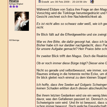
Hilaria
Erstellt am: 06 Feb 2009 : 20:19:56 Uhr
fleißiges Mitglied
Während Elidare von Salza ihre Frage an den Magu
Vorsichtig wird die Türklinge heruntergedrückt und
Gesicht zeichnet sich ihre Nachdenklichkeit ab.
Es ist nicht alles so schwarz oder weiß, wie ich ged
nicht.
Ihr Blick fällt auf die Efferdgeweihte und sie zwing
410 Beiträge
War es ihre Bitte, die dafür gesorgt hat, dass ic
Bisher habe ich nur darüber nachgedacht, dass Pak
für unsere Aufgabe gemacht? Herr Praios bitte sche
Ihr zweiter Blick trifft den Magus. Doch die Reaktio
Ob er noch immer diese Bürge trägt? Dieser eine Gö
Nicht so gerade und selbstbewusst, wie immer, so
Raumes entlang in die hinterste rechte Ecke, um d
Ihr blick gleitet noch einmal zu dem kleinen Stape
Ich hoffe, dass ihre Seelen auf Golgaris Schwingen
keinen Schaden erlitten durch diesen abscheulichen
Bei ihrem letzten Gedanken wird sie ein wenig blei
davor, was den Gefallenen passiert ist. Dennoch zw
Schwierigste sein wird. Und ihr ist bewusst, dass s
schon immer bewusst. Doch jegliche Freundschaft w