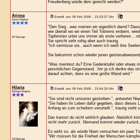
Freudenberg würde dem gerecht werden?"
Arinna
Erstellt am: 06 Feb 2009 : 23:33:37 Uhr
Senior Mitglied
"Den Sieg...was meinen wir eigentlich damit? Dass
wie überall wo wir einen Teil Tobriens erobern, wie
Tapfersten unter uns immer als erste verlieren....o
847 Beiträge
Sie spricht sehr ruhig aber auch traurig.
"Ich vermisse sie...auch wenn ich weiß ihre Seelen
Sie bekommt schon wieder jenen geistesabwesenden B
"Was meintest du? Eine Gedenktafel oder etwas in d
persönlichen Gegenstand...hm ja ich denke das ist m
darauf achten, dass es eine große Wand wird."
Hilaria
Erstellt am: 06 Feb 2009 : 23:44:29 Uhr
fleißiges Mitglied
"Sie sind nicht umsonst gestorben.", antwortet Ni
"Sie haben ihr Leben dafür gegeben, dass dieses La
Anfang an zum scheitern verurteilt.", traurig sieht 
Das kannst du nicht wirklich glauben. Natürlich kö
nicht mehr zurück. Niemand kommt wieder zurück,
Es wirkt so, als würde Niam versuchen ein paar Tr
"Wir müssen für die Freiheit der Menschen kämpfen
410 Beiträge