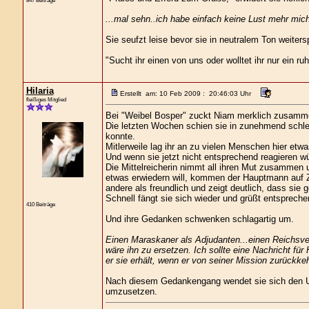
847 Beiträge
...mal sehn..ich habe einfach keine Lust mehr mic
Sie seufzt leise bevor sie in neutralem Ton weitersp
"Sucht ihr einen von uns oder wolltet ihr nur ein r
Hilaria
Erstellt am: 10 Feb 2009 : 20:46:03 Uhr
fleißiges Mitglied
Bei "Weibel Bosper" zuckt Niam merklich zusamm
Die letzten Wochen schien sie in zunehmend schlec
konnte.
Mitlerweile lag ihr an zu vielen Menschen hier et
Und wenn sie jetzt nicht entsprechend reagieren 
Die Mittelreicherin nimmt all ihren Mut zusammen u
etwas erwiedern will, kommen der Hauptmann auf Zei
andere als freundlich und zeigt deutlich, dass sie
Schnell fängt sie sich wieder und grüßt entsprech
410 Beiträge
Und ihre Gedanken schwenken schlagartig um.
Einen Maraskaner als Adjudanten...einen Reichsver
wäre ihn zu ersetzen. Ich sollte eine Nachricht f
er sie erhält, wenn er von seiner Mission zurückkeh
Nach diesem Gedankengang wendet sie sich den Un
umzusetzen.