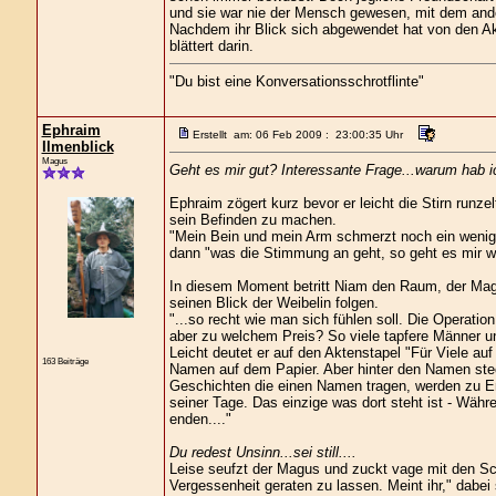
und sie war nie der Mensch gewesen, mit dem ander
Nachdem ihr Blick sich abgewendet hat von den Akt
blättert darin.
"Du bist eine Konversationsschrotflinte"
Ephraim
Erstellt am: 06 Feb 2009 : 23:00:35 Uhr
Ilmenblick
Magus
Geht es mir gut? Interessante Frage...warum hab ic
Ephraim zögert kurz bevor er leicht die Stirn runz
sein Befinden zu machen.
"Mein Bein und mein Arm schmerzt noch ein wenig, a
dann "was die Stimmung an geht, so geht es mir wo
In diesem Moment betritt Niam den Raum, der Magus 
seinen Blick der Weibelin folgen.
"...so recht wie man sich fühlen soll. Die Operatio
aber zu welchem Preis? So viele tapfere Männer u
Leicht deutet er auf den Aktenstapel "Für Viele au
163 Beiträge
Namen auf dem Papier. Aber hinter den Namen stec
Geschichten die einen Namen tragen, werden zu En
seiner Tage. Das einzige was dort steht ist - Währ
enden...."
Du redest Unsinn...sei still....
Leise seufzt der Magus und zuckt vage mit den Schu
Vergessenheit geraten zu lassen. Meint ihr," dabe