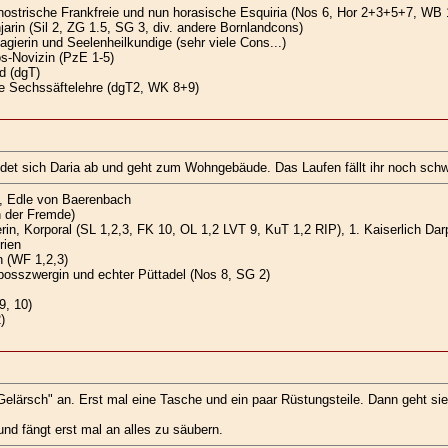
nostrische Frankfreie und nun horasische Esquiria (Nos 6, Hor 2+3+5+7, WB 
jarin (Sil 2, ZG 1.5, SG 3, div. andere Bornlandcons)
gierin und Seelenheilkundige (sehr viele Cons...)
s-Novizin (PzE 1-5)
d (dgT)
e Sechssäftelehre (dgT2, WK 8+9)
ndet sich Daria ab und geht zum Wohngebäude. Das Laufen fällt ihr noch schw
, Edle von Baerenbach
n der Fremde)
n, Korporal (SL 1,2,3, FK 10, OL 1,2 LVT 9, KuT 1,2 RIP), 1. Kaiserlich Dar
rien
 (WF 1,2,3)
osszwergin und echter Püttadel (Nos 8, SG 2)
9, 10)
)
lärsch" an. Erst mal eine Tasche und ein paar Rüstungsteile. Dann geht sie 
und fängt erst mal an alles zu säubern.