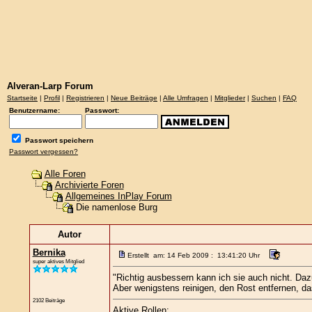
Alveran-Larp Forum
Startseite
|
Profil
|
Registrieren
|
Neue Beiträge
|
Alle Umfragen
|
Mitglieder
|
Suchen
|
FAQ
Benutzername:
Passwort:
Passwort speichern
Passwort vergessen?
Alle Foren
Archivierte Foren
Allgemeines InPlay Forum
Die namenlose Burg
Autor
Bernika
Erstellt am: 14 Feb 2009 : 13:41:20 Uhr
super aktives Mitglied
"Richtig ausbessern kann ich sie auch nicht. Daz
Aber wenigstens reinigen, den Rost entfernen, da
2102 Beiträge
Aktive Rollen: