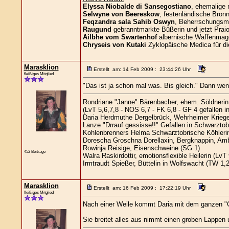
Elyssa Niobalde di Sansegostiano
, ehemalige 
Selwyne von Beereskow
, festenländische Bronn
Feqzandra sala Sahib Oswyn
, Beherrschungsma
Raugund
gebranntmarkte Büßerin und jetzt Praio
Ailbhe vom Swartenhof
albernische Waffenmag
Chryseis von Kutaki
Zyklopäische Medica für di
Marasklion
Erstellt am: 14 Feb 2009 : 23:44:26 Uhr
fleißiges Mitglied
"Das ist ja schon mal was. Bis gleich." Dann we
Rondriane "Janne" Bärenbacher, ehem. Söldnerin
(LvT 5,6,7,8 - NOS 6,7 - FK 6,8 - GF 4 gefallen i
Daria Herdmuthe Dergelbrück, Wehrheimer Kriegeri
Lanze "Drrauf gessisse!!" Gefallen in Schwarztob
Kohlenbrenners Helma Schwarztobrische Köhlerin
Dorescha Groschna Dorellaxin, Bergknappin, Amb
Rowinja Reisige, Eisenschweine (SG 1)
452 Beiträge
Walra Raskirdottir, emotionsflexible Heilerin (LvT 
Irmtraudt Spießer, Büttelin in Wolfswacht (TW 1,2
Marasklion
Erstellt am: 16 Feb 2009 : 17:22:19 Uhr
fleißiges Mitglied
Nach einer Weile kommt Daria mit dem ganzen "Ge
Sie breitet alles aus nimmt einen groben Lappen 