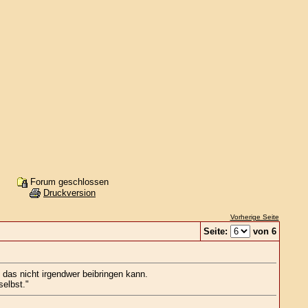
Forum geschlossen
Druckversion
Vorherige Seite
Seite:
von 6
das nicht irgendwer beibringen kann.
selbst."