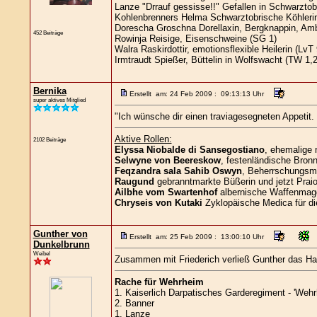
Lanze "Drrauf gessisse!!" Gefallen in Schwarztob
Kohlenbrenners Helma Schwarztobrische Köhlerin
Dorescha Groschna Dorellaxin, Bergknappin, Amb
452 Beiträge
Rowinja Reisige, Eisenschweine (SG 1)
Walra Raskirdottir, emotionsflexible Heilerin (LvT 
Irmtraudt Spießer, Büttelin in Wolfswacht (TW 1,2
Bernika
Erstellt am: 24 Feb 2009 : 09:13:13 Uhr
super aktives Mitglied
"Ich wünsche dir einen traviagesegneten Appetit
Aktive Rollen:
2102 Beiträge
Elyssa Niobalde di Sansegostiano
, ehemalige 
Selwyne von Beereskow
, festenländische Bronn
Feqzandra sala Sahib Oswyn
, Beherrschungsma
Raugund
gebranntmarkte Büßerin und jetzt Praio
Ailbhe vom Swartenhof
albernische Waffenmag
Chryseis von Kutaki
Zyklopäische Medica für di
Gunther von
Erstellt am: 25 Feb 2009 : 13:00:10 Uhr
Dunkelbrunn
Weibel
Zusammen mit Friederich verließ Gunther das Ha
Rache für Wehrheim
1. Kaiserlich Darpatisches Garderegiment - 'Wehr
2. Banner
1. Lanze