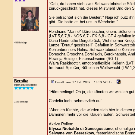
"Och, da haben sich zwei Schwarztobrische Söldn
zurückgeschickt hat, dieses Mistvieh! Und den Sö
Sie betrachtet sich die Beulen:" Naja ich putz 
gibt. Die hatte es bei uns in Wehrheim."
Rondriane "Janne" Bärenbacher, ehem. Söldnerin
(LvT 5,6,7,8 - NOS 6,7 - FK 6,8 - GF 4 gefallen i
Daria Herdmuthe Dergelbrück, Wehrheimer Kriegeri
452 Beiträge
Lanze "Drrauf gessisse!!" Gefallen in Schwarztob
Kohlenbrenners Helma Schwarztobrische Köhlerin
Dorescha Groschna Dorellaxin, Bergknappin, Amb
Rowinja Reisige, Eisenschweine (SG 1)
Walra Raskirdottir, emotionsflexible Heilerin (LvT 
Irmtraudt Spießer, Büttelin in Wolfswacht (TW 1,2
Bernika
Erstellt am: 17 Feb 2009 : 18:59:52 Uhr
super aktives Mitglied
"Hämmerlinge! Oh ja, die könnten wir wirklich gut
Cordelia lacht schmerzlich auf.
2102 Beiträge
"Aber ich fürchte, die würden sich hier in diesen
Dämonen mehr vor die Klauen laufen, Schwester
Aktive Rollen:
Elyssa Niobalde di Sansegostiano
, ehemalige 
Selwyne von Beereskow
, festenländische Bronn