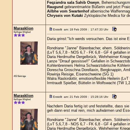
Feqzandra sala Sahib Oswyn
, Beherrschungsma
Raugund
gebranntmarkte Büßerin und jetzt Praio
Ailbhe vom Swartenhof
albernische Waffenmag
Chryseis von Kutaki
Zyklopäische Medica für di
Marasklion
Erstellt am: 18 Feb 2009 : 17:47:33 Uhr
fleißiges Mitglied
Daria grinst:"Ich werds versuchen. Das ist eine Er
Rondriane "Janne" Bärenbacher, ehem. Söldnerin
(LvT 5,6,7,8 - NOS 6,7 - FK 6,8 - GF 4 gefallen i
Daria Herdmuthe Dergelbrück, Wehrheimer Kriegeri
Lanze "Drrauf gessisse!!" Gefallen in Schwarztob
Kohlenbrenners Helma Schwarztobrische Köhlerin
Dorescha Groschna Dorellaxin, Bergknappin, Amb
Rowinja Reisige, Eisenschweine (SG 1)
452 Beiträge
Walra Raskirdottir, emotionsflexible Heilerin (LvT 
Irmtraudt Spießer, Büttelin in Wolfswacht (TW 1,2
Marasklion
Erstellt am: 21 Feb 2009 : 15:28:16 Uhr
fleißiges Mitglied
Nachdem Daria fertig ist und festetellte, dass sie
geh dann erst mal rein, mich aufwärmen und Esse
Rondriane "Janne" Bärenbacher, ehem. Söldnerin
(LvT 5,6,7,8 - NOS 6,7 - FK 6,8 - GF 4 gefallen i
Daria Herdmuthe Dergelbrück, Wehrheimer Kriegeri