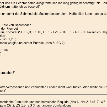
er und ein Heshtot daran ausgetobt! Hab ihn lang genug beschäftigt, bis S
ldnern hatte ich es besorgt!"
ihn nur, damit der Schmied die Macken besser sieht. Hoffentlich kann man d
, Edle von Baerenbach
n der Fremde)
n, Korporal (SL 1,2,3, FK 10, OL 1,2 LVT 9, KuT 1,2 RIP), 1. Kaiserlich Dar
rien
 (WF 1,2,3)
osszwergin und echter Püttadel (Nos 8, SG 2)
9, 10)
)
 brauchen!"
 göttervergessenen und verfluchten Landen nicht wohl fühlen. Also bleibt die Ar
herz"
nostrische Frankfreie und nun horasische Esquiria (Nos 6, Hor 2+3+5+7, WB 
jarin (Sil 2, ZG 1.5, SG 3, div. andere Bornlandcons)