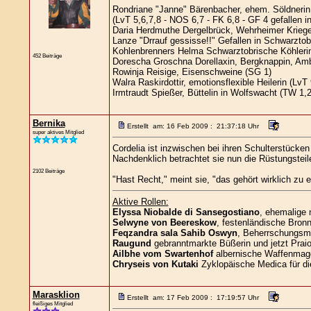
Rondriane "Janne" Bärenbacher, ehem. Söldnerin
(LvT 5,6,7,8 - NOS 6,7 - FK 6,8 - GF 4 gefallen i
Daria Herdmuthe Dergelbrück, Wehrheimer Kriegeri
Lanze "Drrauf gessisse!!" Gefallen in Schwarztob
Kohlenbrenners Helma Schwarztobrische Köhlerin
452 Beiträge
Dorescha Groschna Dorellaxin, Bergknappin, Amb
Rowinja Reisige, Eisenschweine (SG 1)
Walra Raskirdottir, emotionsflexible Heilerin (LvT 
Irmtraudt Spießer, Büttelin in Wolfswacht (TW 1,2
Bernika
Erstellt am: 16 Feb 2009 : 21:37:18 Uhr
super aktives Mitglied
Cordelia ist inzwischen bei ihren Schulterstück
Nachdenklich betrachtet sie nun die Rüstungsteile
2102 Beiträge
"Hast Recht," meint sie, "das gehört wirklich z
Aktive Rollen:
Elyssa Niobalde di Sansegostiano
, ehemalige 
Selwyne von Beereskow
, festenländische Bronn
Feqzandra sala Sahib Oswyn
, Beherrschungsma
Raugund
gebranntmarkte Büßerin und jetzt Praio
Ailbhe vom Swartenhof
albernische Waffenmag
Chryseis von Kutaki
Zyklopäische Medica für di
Marasklion
Erstellt am: 17 Feb 2009 : 17:19:57 Uhr
fleißiges Mitglied