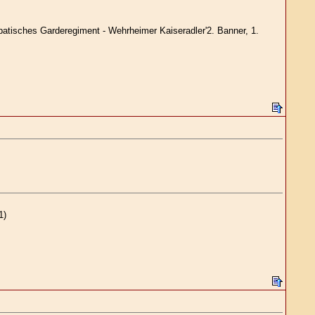
patisches Garderegiment - Wehrheimer Kaiseradler'2. Banner, 1.
1)