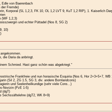
, Edle von Baerenbach
n der Fremde)
n, Korporal (SL 1,2,3, FK 10, OL 1,2 LVT 9, KuT 1,2 RIP), 1. Kaiserlich Dar
rien
 (WF 1,2,3)
osszwergin und echter Püttadel (Nos 8, SG 2)
9, 10)
)
en angekommen.
, die Daria da anbringt.
u einem Schmied. Hast ganz schön was abgekriegt."
nostrische Frankfreie und nun horasische Esquiria (Nos 6, Hor 2+3+5+7, WB 
jarin (Sil 2, ZG 1.5, SG 3, div. andere Bornlandcons)
gierin und Seelenheilkundige (sehr viele Cons...)
s-Novizin (PzE 1-5)
d (dgT)
e Sechssäftelehre (dgT2, WK 8+9)