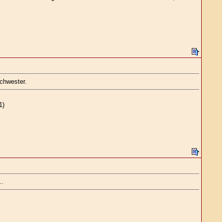
chwester.
1)
..