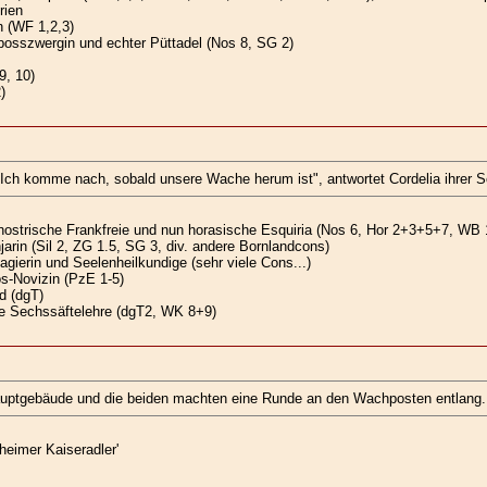
rien
 (WF 1,2,3)
osszwergin und echter Püttadel (Nos 8, SG 2)
9, 10)
)
. Ich komme nach, sobald unsere Wache herum ist", antwortet Cordelia ihrer S
nostrische Frankfreie und nun horasische Esquiria (Nos 6, Hor 2+3+5+7, WB 
jarin (Sil 2, ZG 1.5, SG 3, div. andere Bornlandcons)
gierin und Seelenheilkundige (sehr viele Cons...)
s-Novizin (PzE 1-5)
d (dgT)
e Sechssäftelehre (dgT2, WK 8+9)
uptgebäude und die beiden machten eine Runde an den Wachposten entlang.
heimer Kaiseradler'