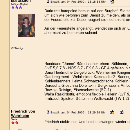
Marasklion
Erstellt am: 04 Feb 2009 : 13:18:33 Uhr
fleißiges Mitglied
Daria tritt humpelnd heraus auf den Burghof. Sie s
um sich wie befohlen zum Dienst zu melden, als sie
der Feuerstelle zu. Dabei reagiert sie noch nicht ei
An der Feuerstelle angelangt, wendet sie sich an Co
aber nicht zu bemerken scheint.
452 Beiträge
Rondriane "Janne" Bärenbacher, ehem. Söldnerin,
(LvT 5,6,7,8 - NOS 6,7 - FK 6,8 - GF 4 gefallen in
Daria Herdmuthe Dergelbrück, Wehrheimer Kriegerin
Garderegiment - Wehrheimer Kaiseradler'2. Banner,
Kohlenbrenners Helma Schwarztobrische Köhlerin 
Dorescha Groschna Dorellaxin, Bergknappin, Ambo
Rowinja Reisige, Eisenschweine (SG 1)
Walra Raskirdottir, emotionsflexible Heilerin (LvT 9
Irmtraudt Spießer, Büttelin in Wolfswacht (TW 1,2)
Friedrich von
Erstellt am: 04 Feb 2009 : 13:29:29 Uhr
Wehrheim
Soldat
Friedrich nickte nur. Und beide schwiegen wieder u