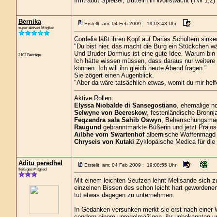
Irmtraudt Spießer, Büttelin in Wolfswacht (TW 1,2)
Bernika
Erstellt am: 04 Feb 2009 : 19:03:43 Uhr
super aktives Mitglied
Cordelia läßt ihren Kopf auf Darias Schultern sinke
"Du bist hier, das macht die Burg ein Stückchen w
Und Bruder Dormius ist eine gute Idee. Warum bin
2102 Beiträge
Ich hätte wissen müssen, dass daraus nur weiter
können. Ich will ihn gleich heute Abend fragen."
Sie zögert einen Augenblick.
"Aber da wäre tatsächlich etwas, womit du mir helf
Aktive Rollen:
Elyssa Niobalde di Sansegostiano
, ehemalige n
Selwyne von Beereskow
, festenländische Bronnja
Feqzandra sala Sahib Oswyn
, Beherrschungsmagi
Raugund
gebranntmarkte Büßerin und jetzt Praios
Ailbhe vom Swartenhof
albernische Waffenmagd 
Chryseis von Kutaki
Zyklopäische Medica für die
Aditu peredhel
Erstellt am: 04 Feb 2009 : 19:08:55 Uhr
fleißiges Mitglied
Mit einem leichten Seufzen lehnt Melisande sich z
einzelnen Bissen des schon leicht hart gewordenen
tut etwas dagegen zu unternehmen.
In Gedanken versunken merkt sie erst nach einer
sondern einem unregelmäßigen, ihr unbekannten und