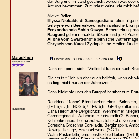
der Burg und im Land geschickt worden war, oder o
Antwort bekommen. Zumindest keine, die mich befri
Aktive Rollen:
Elyssa Niobalde di Sansegostiano
, ehemalige n
Selwyne von Beereskow
, festenländische Bronnja
Feqzandra sala Sahib Oswyn
, Beherrschungsmagi
Raugund
gebranntmarkte Büßerin und jetzt Praios
Ailbhe vom Swartenhof
albernische Waffenmagd 
Chryseis von Kutaki
Zyklopäische Medica für die
Marasklion
Erstellt am: 04 Feb 2009 : 18:50:56 Uhr
fleißiges Mitglied
Daria entspannt sich: "Vielleicht kann dir auch Bru
Sie seufzt: "Ich bin aber auch heilfroh, wenn wir w
es liegt nicht nur an der Jahreszeit!"
Dann blickt sie über den Burghof herüber zum Port
Rondriane "Janne" Bärenbacher, ehem. Söldnerin,
(LvT 5,6,7,8 - NOS 6,7 - FK 6,8 - GF 4 gefallen in
452 Beiträge
Daria Herdmuthe Dergelbrück, Wehrheimer Kriegerin
Garderegiment - Wehrheimer Kaiseradler'2. Banner,
Kohlenbrenners Helma Schwarztobrische Köhlerin 
Dorescha Groschna Dorellaxin, Bergknappin, Ambo
Rowinja Reisige, Eisenschweine (SG 1)
Walra Raskirdottir, emotionsflexible Heilerin (LvT 9