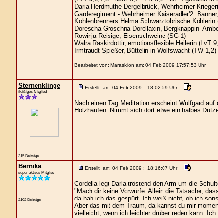
Daria Herdmuthe Dergelbrück, Wehrheimer Kriegerin
Garderegiment - Wehrheimer Kaiseradler'2. Banner,
Kohlenbrenners Helma Schwarztobrische Köhlerin 
Dorescha Groschna Dorellaxin, Bergknappin, Ambo
Rowinja Reisige, Eisenschweine (SG 1)
Walra Raskirdottir, emotionsflexible Heilerin (LvT 9
Irmtraudt Spießer, Büttelin in Wolfswacht (TW 1,2)
Bearbeitet von: Marasklion am: 04 Feb 2009 17:57:53 Uhr
Sternenklinge
Erstellt am: 04 Feb 2009 : 18:02:59 Uhr
fleißiges Mitglied
Nach einen Tag Meditation erscheint Wulfgard auf 
Holzhaufen. Nimmt sich dort etwe ein halbes Dutze
315 Beiträge
Bernika
Erstellt am: 04 Feb 2009 : 18:16:07 Uhr
super aktives Mitglied
Cordelia legt Daria tröstend den Arm um die Schult
"Mach dir keine Vorwürfe. Allein die Tatsache, das
da hab ich das gespürt. Ich weiß nicht, ob ich sons
2102 Beiträge
Aber das mit dem Traum, da kannst du mir momenta
vielleicht, wenn ich leichter drüber reden kann. I