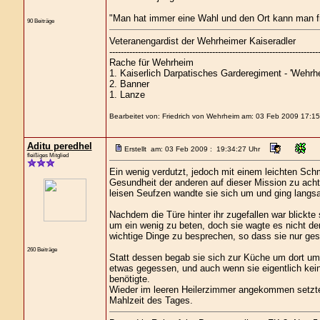
"Man hat immer eine Wahl und den Ort kann man frei
90 Beiträge
Veteranengardist der Wehrheimer Kaiseradler
-------------------------------------------------------------------------
Rache für Wehrheim
1. Kaiserlich Darpatisches Garderegiment - 'Wehrhe
2. Banner
1. Lanze
Bearbeitet von: Friedrich von Wehrheim am: 03 Feb 2009 17:15
Aditu peredhel
Erstellt am: 03 Feb 2009 : 19:34:27 Uhr
fleißiges Mitglied
Ein wenig verdutzt, jedoch mit einem leichten Sch
Gesundheit der anderen auf dieser Mission zu ach
leisen Seufzen wandte sie sich um und ging lang
Nachdem die Türe hinter ihr zugefallen war blickte
um ein wenig zu beten, doch sie wagte es nicht d
wichtige Dinge zu besprechen, so dass sie nur gest
260 Beiträge
Statt dessen begab sie sich zur Küche um dort um
etwas gegessen, und auch wenn sie eigentlich kein
benötigte.
Wieder im leeren Heilerzimmer angekommen setzte s
Mahlzeit des Tages.