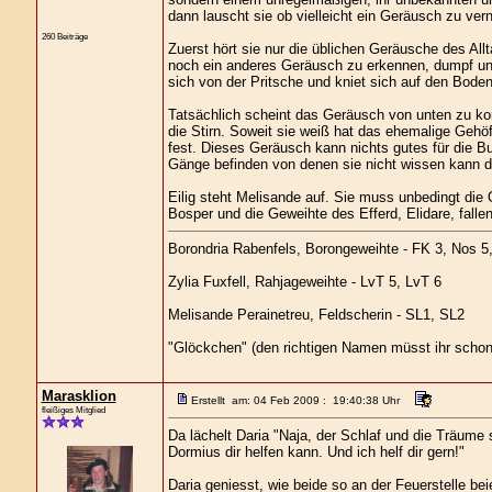
dann lauscht sie ob vielleicht ein Geräusch zu v
260 Beiträge
Zuerst hört sie nur die üblichen Geräusche des Al
noch ein anderes Geräusch zu erkennen, dumpf und 
sich von der Pritsche und kniet sich auf den Boden
Tatsächlich scheint das Geräusch von unten zu komm
die Stirn. Soweit sie weiß hat das ehemalige Gehö
fest. Dieses Geräusch kann nichts gutes für die B
Gänge befinden von denen sie nicht wissen kann di
Eilig steht Melisande auf. Sie muss unbedingt die
Bosper und die Geweihte des Efferd, Elidare, fallen
Borondria Rabenfels, Borongeweihte - FK 3, Nos 5
Zylia Fuxfell, Rahjageweihte - LvT 5, LvT 6
Melisande Perainetreu, Feldscherin - SL1, SL2
"Glöckchen" (den richtigen Namen müsst ihr schon
Marasklion
Erstellt am: 04 Feb 2009 : 19:40:38 Uhr
fleißiges Mitglied
Da lächelt Daria "Naja, der Schlaf und die Träume
Dormius dir helfen kann. Und ich helf dir gern!"
Daria geniesst, wie beide so an der Feuerstelle be