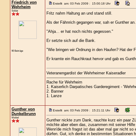
Friedrich von
Erstellt am: 03 Feb 2009 : 15:00:18 Uhr
Wehrheim
Soldat
Fritz nahm Haltung an und stand still.
Als der Fähnrich gegangen war, sah er Gunther an.
"Ahja... er hat noch nichts gegessen."
Er setzte sich auf die Bank.
"Wie bringen wir Ordnung in den Haufen? Hat der 
90 Beiträge
Er kramte ein Rauchkraut hervor und gab es Gunthe
Veteranengardist der Wehrheimer Kaiseradler
-------------------------------------------------------------------------
Rache für Wehrheim
1. Kaiserlich Darpatisches Garderegiment - 'Wehrhe
2. Banner
1. Lanze
Gunther von
Erstellt am: 03 Feb 2009 : 15:21:11 Uhr
Dunkelbrunn
Weibel
Gunther nickte zum Dank, rauchte kurz ein paar 
möchte aber eben das, zusammen mit seiner Hilfe
Wenn'de mich fragst ist das aber mal gar nicht so ei
dürfen. Gut, ich denke in bestimmten Situationen 