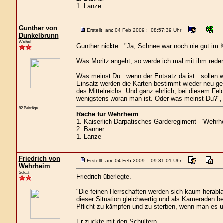
1. Lanze
Gunther von
Erstellt am: 04 Feb 2009 : 08:57:39 Uhr
Dunkelbrunn
Weibel
Gunther nickte..."Ja, Schnee war noch nie gut im 
Was Moritz angeht, so werde ich mal mit ihm reden. 
Was meinst Du...wenn der Entsatz da ist...sollen w
Einsatz werden die Karten bestimmt wieder neu gemis
des Mittelreichs. Und ganz ehrlich, bei diesem Fel
wenigstens woran man ist. Oder was meinst Du?", 
82 Beiträge
Rache für Wehrheim
1. Kaiserlich Darpatisches Garderegiment - 'Wehrhe
2. Banner
1. Lanze
Friedrich von
Erstellt am: 04 Feb 2009 : 09:31:01 Uhr
Wehrheim
Soldat
Friedrich überlegte.
"Die feinen Herrschaften werden sich kaum herabl
dieser Situation gleichwertig und als Kameraden be
Pflicht zu kämpfen und zu sterben, wenn man es un
Er zuckte mit den Schultern.