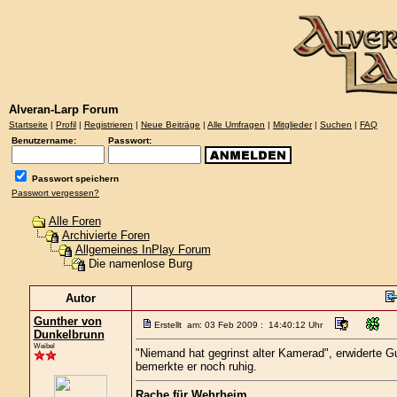
Alveran-Larp Forum
Startseite
|
Profil
|
Registrieren
|
Neue Beiträge
|
Alle Umfragen
|
Mitglieder
|
Suchen
|
FAQ
Benutzername:
Passwort:
Passwort speichern
Passwort vergessen?
Alle Foren
Archivierte Foren
Allgemeines InPlay Forum
Die namenlose Burg
Autor
Gunther von
Erstellt am: 03 Feb 2009 : 14:40:12 Uhr
Dunkelbrunn
Weibel
"Niemand hat gegrinst alter Kamerad", erwiderte G
bemerkte er noch ruhig.
Rache für Wehrheim