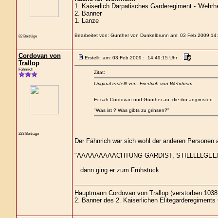
1. Kaiserlich Darpatisches Garderegiment - 'Wehrhe
2. Banner
1. Lanze
Bearbeitet von: Gunther von Dunkelbrunn am: 03 Feb 2009 14
82 Beiträge
Cordovan von
Erstellt am: 03 Feb 2009 : 14:49:15 Uhr
Trallop
Fähnrich
Zitat:
Original erstellt von: Friedrich von Wehrheim
Er sah Cordovan und Gunther an, die ihn angrinsten.
"Was ist ? Was gibts zu grinsen?"
223 Beiträge
Der Fähnrich war sich wohl der anderen Personen
"AAAAAAAAACHTUNG GARDIST, STILLLLLGE
...dann ging er zum Frühstück
Hauptmann Cordovan von Trallop (verstorben 1038 
2. Banner des 2. Kaiserlichen Elitegarderegiments