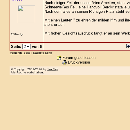
Nach einiger Zeit der ungestörten Arbeiten, steht v
Schneeweißes Fell, eine Handvoll Bergkristatalle 
Nach dem alles an seinen Richtigen Platz steht ver
Mit einen Lauten " zu ehren der milden Ifirn und ih
steht er auf.
Mit frohen Gesichtsausdruck fängt er an sein Wer
315 Beiträge
Seite:
von 6
Vorherige Seite
|
Nächste Seite
Forum geschlossen
Druckversion
© Copyright 2001-2026 by
Jan Fey
Alle Rechte vorbehalten.