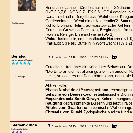
Rondriane "Janne" Bärenbacher, ehem. Söldnerin,
(LvT 5,6,7,8 - NOS 6,7 - FK 6,8 - GF 4 gefallen in
Daria Herdmuthe Dergelbrück, Wehrheimer Kriegerin
Garderegiment - Wehrheimer Kaiseradler'2. Banner,
452 Beiträge
Kohlenbrenners Helma Schwarztobrische Köhlerin 
Dorescha Groschna Dorellaxin, Bergknappin, Ambo
Rowinja Reisige, Eisenschweine (SG 1)
Walra Raskirdottir, emotionsflexible Heilerin (LvT 9
Irmtraudt Spießer, Büttelin in Wolfswacht (TW 1,2)
Bernika
Erstellt am: 04 Feb 2009 : 19:52:08 Uhr
super aktives Mitglied
Cordelia ist froh über die Nähe ihrer Schwester. Da
"Die Bitte an dich ist allerdings ziemlich anderer Na
Leise, so dass es nur Daria hören kann, nennt sie
2102 Beiträge
Aktive Rollen:
Elyssa Niobalde di Sansegostiano
, ehemalige n
Selwyne von Beereskow
, festenländische Bronnja
Feqzandra sala Sahib Oswyn
, Beherrschungsmagi
Raugund
gebranntmarkte Büßerin und jetzt Praios
Ailbhe vom Swartenhof
albernische Waffenmagd 
Chryseis von Kutaki
Zyklopäische Medica für die
Sternenklinge
Erstellt am: 04 Feb 2009 : 19:54:33 Uhr
fleißiges Mitglied