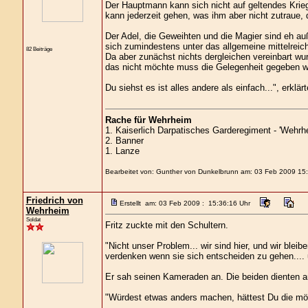
Der Hauptmann kann sich nicht auf geltendes Kriegs
kann jederzeit gehen, was ihm aber nicht zutraue, d
Der Adel, die Geweihten und die Magier sind eh au
sich zumindestens unter das allgemeine mittelreichi
82 Beiträge
Da aber zunächst nichts dergleichen vereinbart w
das nicht möchte muss die Gelegenheit gegeben 
Du siehst es ist alles andere als einfach...", erklärt
Rache für Wehrheim
1. Kaiserlich Darpatisches Garderegiment - 'Wehrhe
2. Banner
1. Lanze
Bearbeitet von: Gunther von Dunkelbrunn am: 03 Feb 2009 15
Friedrich von
Erstellt am: 03 Feb 2009 : 15:36:16 Uhr
Wehrheim
Soldat
Fritz zuckte mit den Schultern.
"Nicht unser Problem... wir sind hier, und wir blei
verdenken wenn sie sich entscheiden zu gehen.... u
Er sah seinen Kameraden an. Die beiden dienten 
"Würdest etwas anders machen, hättest Du die mögli