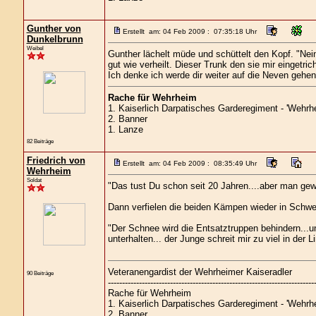
Gunther von
Erstellt am: 04 Feb 2009 : 07:35:18 Uhr
Dunkelbrunn
Weibel
Gunther lächelt müde und schüttelt den Kopf. "Nei
gut wie verheilt. Dieser Trunk den sie mir eingetri
Ich denke ich werde dir weiter auf die Neven gehen.
Rache für Wehrheim
1. Kaiserlich Darpatisches Garderegiment - 'Wehrhe
2. Banner
1. Lanze
82 Beiträge
Friedrich von
Erstellt am: 04 Feb 2009 : 08:35:49 Uhr
Wehrheim
Soldat
"Das tust Du schon seit 20 Jahren....aber man gewö
Dann verfielen die beiden Kämpen wieder in Schw
"Der Schnee wird die Entsatztruppen behindern...un
unterhalten... der Junge schreit mir zu viel in der Li
Veteranengardist der Wehrheimer Kaiseradler
90 Beiträge
-------------------------------------------------------------------------
Rache für Wehrheim
1. Kaiserlich Darpatisches Garderegiment - 'Wehrhe
2. Banner