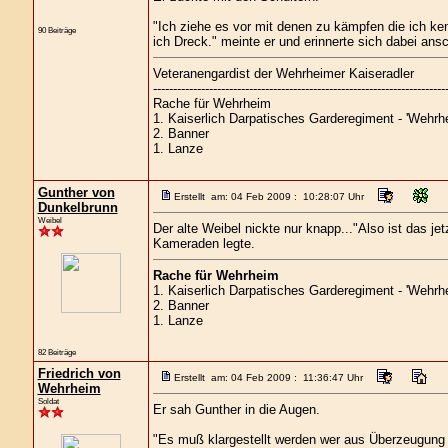
"Ich ziehe es vor mit denen zu kämpfen die ich ken
90 Beiträge
ich Dreck." meinte er und erinnerte sich dabei an
Veteranengardist der Wehrheimer Kaiseradler
-------------------------------------------------------------------------
Rache für Wehrheim
1. Kaiserlich Darpatisches Garderegiment - 'Wehrhe
2. Banner
1. Lanze
Gunther von
Erstellt am: 04 Feb 2009 : 10:28:07 Uhr
Dunkelbrunn
Weibel
Der alte Weibel nickte nur knapp..."Also ist das jet
Kameraden legte.
Rache für Wehrheim
1. Kaiserlich Darpatisches Garderegiment - 'Wehrhe
2. Banner
1. Lanze
82 Beiträge
Friedrich von
Erstellt am: 04 Feb 2009 : 11:36:47 Uhr
Wehrheim
Soldat
Er sah Gunther in die Augen.
"Es muß klargestellt werden wer aus Überzeugung un