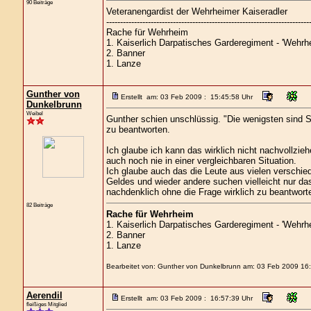
90 Beiträge
Veteranengardist der Wehrheimer Kaiseradler
-------------------------------------------------------------------------
Rache für Wehrheim
1. Kaiserlich Darpatisches Garderegiment - 'Wehrhe
2. Banner
1. Lanze
Gunther von
Erstellt am: 03 Feb 2009 : 15:45:58 Uhr
Dunkelbrunn
Weibel
Gunther schien unschlüssig. "Die wenigsten sind So
zu beantworten.
Ich glaube ich kann das wirklich nicht nachvollzie
auch noch nie in einer vergleichbaren Situation.
Ich glaube auch das die Leute aus vielen verschi
Geldes und wieder andere suchen vielleicht nur da
nachdenklich ohne die Frage wirklich zu beantwort
82 Beiträge
Rache für Wehrheim
1. Kaiserlich Darpatisches Garderegiment - 'Wehrhe
2. Banner
1. Lanze
Bearbeitet von: Gunther von Dunkelbrunn am: 03 Feb 2009 16
Aerendil
Erstellt am: 03 Feb 2009 : 16:57:39 Uhr
fleißiges Mitglied