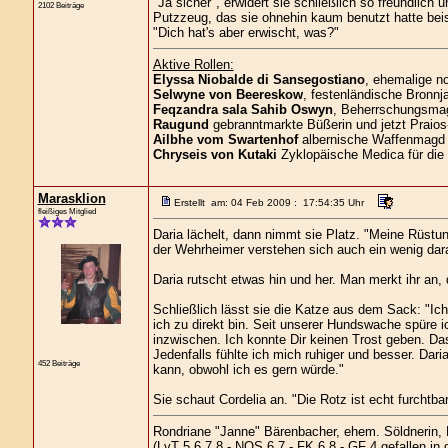
"Ja sicher", erwidert sie schließlich so freundlich
2102 Beiträge
Putzzeug, das sie ohnehin kaum benutzt hatte beise
"Dich hat's aber erwischt, was?"
Aktive Rollen:
Elyssa Niobalde di Sansegostiano
, ehemalige n
Selwyne von Beereskow
, festenländische Bronnja
Feqzandra sala Sahib Oswyn
, Beherrschungsmagi
Raugund
gebranntmarkte Büßerin und jetzt Praios
Ailbhe vom Swartenhof
albernische Waffenmagd 
Chryseis von Kutaki
Zyklopäische Medica für die
Marasklion
Erstellt am: 04 Feb 2009 : 17:54:35 Uhr
fleißiges Mitglied
Daria lächelt, dann nimmt sie Platz. "Meine Rüstun
der Wehrheimer verstehen sich auch ein wenig dara
Daria rutscht etwas hin und her. Man merkt ihr an
Schließlich lässt sie die Katze aus dem Sack: "Ic
ich zu direkt bin. Seit unserer Hundswache spüre i
inzwischen. Ich konnte Dir keinen Trost geben. Das
Jedenfalls fühlte ich mich ruhiger und besser. Dar
452 Beiträge
kann, obwohl ich es gern würde."
Sie schaut Cordelia an. "Die Rotz ist echt furchtb
Rondriane "Janne" Bärenbacher, ehem. Söldnerin,
(LvT 5,6,7,8 - NOS 6,7 - FK 6,8 - GF 4 gefallen in