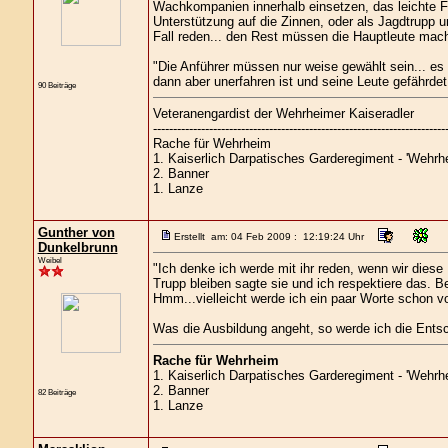
Wachkompanien innerhalb einsetzen, das leichte Fuß
Unterstützung auf die Zinnen, oder als Jagdtrupp u
Fall reden... den Rest müssen die Hauptleute mac
"Die Anführer müssen nur weise gewählt sein... es
dann aber unerfahren ist und seine Leute gefährdet.
90 Beiträge
Veteranengardist der Wehrheimer Kaiseradler
-------------------------------------------------------------------------
Rache für Wehrheim
1. Kaiserlich Darpatisches Garderegiment - 'Wehrhe
2. Banner
1. Lanze
Gunther von
Erstellt am: 04 Feb 2009 : 12:19:24 Uhr
Dunkelbrunn
Weibel
"Ich denke ich werde mit ihr reden, wenn wir diese
Trupp bleiben sagte sie und ich respektiere das. Be
Hmm...vielleicht werde ich ein paar Worte schon vo
Was die Ausbildung angeht, so werde ich die Entsch
Rache für Wehrheim
1. Kaiserlich Darpatisches Garderegiment - 'Wehrhe
2. Banner
82 Beiträge
1. Lanze