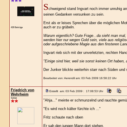
S
chweigend stand Ingvart noch immer unruhig an
seinen Gedanken versunken zu sein.
Erst als er leises Sprechen über die möglichen Mot
auch er zu grübeln.
428 Beiträge
Warum eigentlich? Gute Frage...da sieht man mal, 
werden hier nur wegen Gold sein, viele aus religiös
oder aufgeschriebene Magie aus den finsteren Lande
Ingvart rieb sich mit der unverletzten, rechten Han
"Einige sind hier, weil sie sonst keinen Ort haben, 
Der Junker blickte weiterhin starr nach Süden und 
Bearbeitet von: Aerendil am: 03 Feb 2009 16:58:22 Uhr
Friedrich von
Erstellt am: 03 Feb 2009 : 17:08:53 Uhr
Wehrheim
Soldat
"Ahja..." meinte er schmunzelnd und rauchte gemüt
"Es wird noch kälter fürchte ich ..."
Fritz schaute nach oben
Er sah den jungen Mann dort stehen.