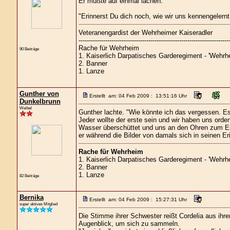
Er mußte auf einmal lachen.
"Erinnerst Du dich noch, wie wir uns kennengelern
Veteranengardist der Wehrheimer Kaiseradler
-------------------------------------------------------------------------
Rache für Wehrheim
90 Beiträge
1. Kaiserlich Darpatisches Garderegiment - 'Wehrhe
2. Banner
1. Lanze
Gunther von
Erstellt am: 04 Feb 2009 : 13:51:16 Uhr
Dunkelbrunn
Weibel
Gunther lachte. "Wie könnte ich das vergessen. Es
Jeder wollte der erste sein und wir haben uns ord
Wasser überschüttet und uns an den Ohren zum Einsc
er während die Bilder von damals sich in seinen Er
Rache für Wehrheim
1. Kaiserlich Darpatisches Garderegiment - 'Wehrhe
2. Banner
1. Lanze
82 Beiträge
Bernika
Erstellt am: 04 Feb 2009 : 15:27:31 Uhr
super aktives Mitglied
Die Stimme ihrer Schwester reißt Cordelia aus ihr
Augenblick, um sich zu sammeln.