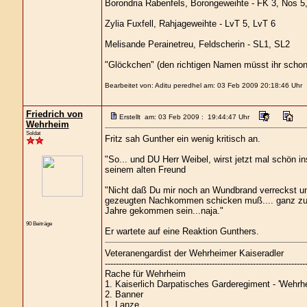
Borondria Rabenfels, Borongeweihte - FK 3, Nos 5
Zylia Fuxfell, Rahjageweihte - LvT 5, LvT 6
Melisande Perainetreu, Feldscherin - SL1, SL2
"Glöckchen" (den richtigen Namen müsst ihr schon
Bearbeitet von: Aditu peredhel am: 03 Feb 2009 20:18:46 Uhr
Friedrich von
Erstellt am: 03 Feb 2009 : 19:44:47 Uhr
Wehrheim
Soldat
Fritz sah Gunther ein wenig kritisch an.
"So... und DU Herr Weibel, wirst jetzt mal schön 
seinem alten Freund
"Nicht daß Du mir noch an Wundbrand verreckst und
gezeugten Nachkommen schicken muß.... ganz zu sch
Jahre gekommen sein...naja."
90 Beiträge
Er wartete auf eine Reaktion Gunthers.
Veteranengardist der Wehrheimer Kaiseradler
-------------------------------------------------------------------------
Rache für Wehrheim
1. Kaiserlich Darpatisches Garderegiment - 'Wehrhe
2. Banner
1. Lanze