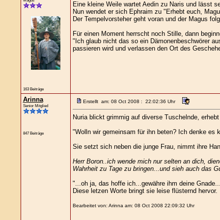
Magus
Eine kleine Weile wartet Aedin zu Naris und lässt se
Nun wendet er sich Ephraim zu "Erhebt euch, Magus 
Der Tempelvorsteher geht voran und der Magus folg
Für einen Moment herrscht noch Stille, dann begin
"Ich glaub nicht das so ein Dämonenbeschwörer auss
passieren wird und verlassen den Ort des Geschehen
163 Beiträge
Arinna
Erstellt am: 08 Oct 2008 : 22:02:36 Uhr
Senior Mitglied
Nuria blickt grimmig auf diverse Tuschelnde, erhebt
"Wolln wir gemeinsam für ihn beten? Ich denke es k
847 Beiträge
Sie setzt sich neben die junge Frau, nimmt ihre Ha
Herr Boron..ich wende mich nur selten an dich, diene
Wahrheit zu Tage zu bringen...und sieh auch das Gut
"...oh ja, das hoffe ich...gewähre ihm deine Gnade..
Diese letzen Worte bringt sie leise flüsternd hervor.
Bearbeitet von: Arinna am: 08 Oct 2008 22:09:32 Uhr