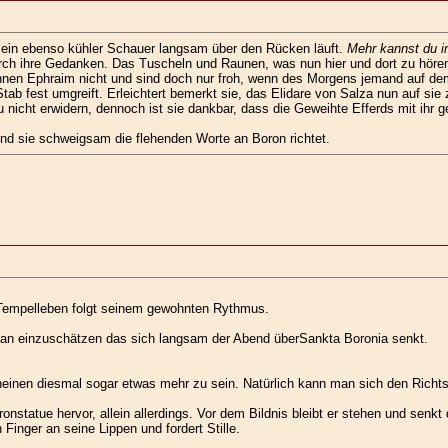
r ein ebenso kühler Schauer langsam über den Rücken läuft.
Mehr kannst du im
durch ihre Gedanken. Das Tuscheln und Raunen, was nun hier und dort zu hören i
nnen Ephraim nicht und sind doch nur froh, wenn des Morgens jemand auf dem 
Stab fest umgreift. Erleichtert bemerkt sie, das Elidare von Salza nun auf si
nicht erwidern, dennoch ist sie dankbar, dass die Geweihte Efferds mit ihr g
nd sie schweigsam die flehenden Worte an Boron richtet.
Tempelleben folgt seinem gewohnten Rythmus.
an einzuschätzen das sich langsam der Abend überSankta Boronia senkt.
en diesmal sogar etwas mehr zu sein. Natürlich kann man sich den Richtspr
statue hervor, allein allerdings. Vor dem Bildnis bleibt er stehen und senkt d
 Finger an seine Lippen und fordert Stille.