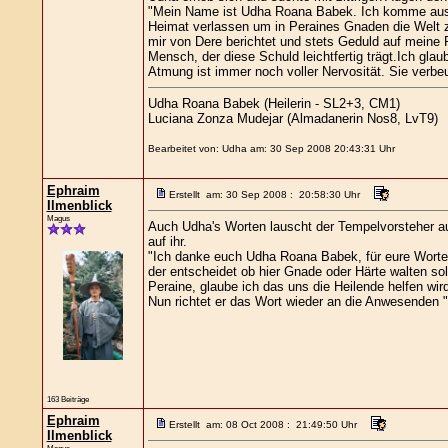
"Mein Name ist Udha Roana Babek. Ich komme aus e
Heimat verlassen um in Peraines Gnaden die Welt zu
mir von Dere berichtet und stets Geduld auf meine 
Mensch, der diese Schuld leichtfertig trägt.Ich gla
Atmung ist immer noch voller Nervosität. Sie verbe
Udha Roana Babek (Heilerin - SL2+3, CM1)
Luciana Zonza Mudejar (Almadanerin Nos8, LvT9)
Bearbeitet von: Udha am: 30 Sep 2008 20:43:31 Uhr
Ephraim
Erstellt am: 30 Sep 2008 : 20:58:30 Uhr
Ilmenblick
Magus
Auch Udha's Worten lauscht der Tempelvorsteher au
auf ihr.
"Ich danke euch Udha Roana Babek, für eure Worte. 
der entscheidet ob hier Gnade oder Härte walten sol
Peraine, glaube ich das uns die Heilende helfen wir
Nun richtet er das Wort wieder an die Anwesenden 
163 Beiträge
Ephraim
Erstellt am: 08 Oct 2008 : 21:49:50 Uhr
Ilmenblick