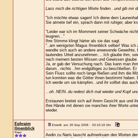
Lass mich die richtigen Worte finden...und gib mir d
"Ich möchte etwas sagen! Ich diene dem Launenhaft
Sie atmete tief ein, sprach dann mit ruhiger, aber kr
"Leider war ich im Momment seiner Schwäche nicht b
leugnen..."
Ihre Stimme klingt härter als sie das sagt.
"..am wenigsten Magus Ilmenblick selber! Was ich z
wandte sich auch an andere anwesende Geweihte, bat
lautendes Urteil anzunehmen.....Ich glaube ihm, sei
nach meinem besten Wissen und Gewissen glaube ic
Ja, er gab der Versuchung nach. Das kann man ihm vo
darum...nichts ..hm endgültiges zu beschließen. Er 
Sein Fluss sollte noch lange fließen und ihm die Mö
tun konnten was die Götter ihnen bestimmt haben. Di
Ich werde um sie kämpfen...und ihr solltet das auch
...oh..NEIN..du redest dich mal wieder und Kopf un
Erstaunen breitet sich auf ihrem Gesicht aus und ih
Ihre Hände mit denen sie manches ihrer Worte unter
wieder.
Ephraim
Erstellt am: 30 Sep 2008 : 03:10:19 Uhr
Ilmenblick
Magus
Aedin zu Naris lauscht aufmerksam den Worten der 