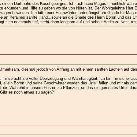
inem Dorf nahe des Koschgebirges. Ich...ich habe Magus Ilmenblick währen
 erkunden und Hilfe zu geben wo sie von Nöten ist. Der Wohlgelehrte Herr E
Fragen bewiesen. Ich bitte euer Hochwürden untertänigst um Gnade für Magus I
ube an Peraines sanfte Hand...sowie an die Gnade des Herrn Boron und das Urtei
ugt sich nochmals tief, steht dann langsam auf und schaut Aedin zu Naris res
fmerksam, diesmal jedoch von Anfang an mit einem sanften Lächeln auf den Li
Ihr spracht sie voller Überzeugung und Wahrhaftigkeit, ich bin mir sicher a
l, allein Boron und seine Geschwister werden das Urteil fällen und mir als d
d, die Wahrehit in unsere Herzen zu Pflanzen, so das ein gerechtes Urteil da
"Gibt es noch etwas zu sagen?"