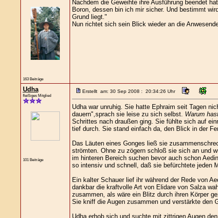
Nachdem die Geweihte ihre Ausführung beendet hat, 
Boron, dessen bin ich mir sicher. Und bestimmt wir
Grund liegt."
Nun richtet sich sein Blick wieder an die Anwese
163 Beiträge
Udha
Erstellt am: 30 Sep 2008 : 20:34:26 Uhr
fleißiges Mitglied
Udha war unruhig. Sie hatte Ephraim seit Tagen nic
dauern",sprach sie leise zu sich selbst.
Warum hast
Schrittes nach draußen ging. Sie fühlte sich auf 
tief durch. Sie stand einfach da, den Blick in der F
Das Läuten eines Gonges ließ sie zusammenschreck
strömten. Ohne zu zögern schloß sie sich an und wu
im hinteren Bereich suchen bevor auch schon Aedin 
101 Beiträge
so intensiv und schnell, daß sie befürchtete jede
Ein kalter Schauer lief ihr während der Rede von A
dankbar die kraftvolle Art von Elidare von Salza w
zusammen, als wäre ein Blitz durch ihren Körper g
Sie kniff die Augen zusammen und verstärkte den G
Udha erhob sich und suchte mit zittrigen Augen den 