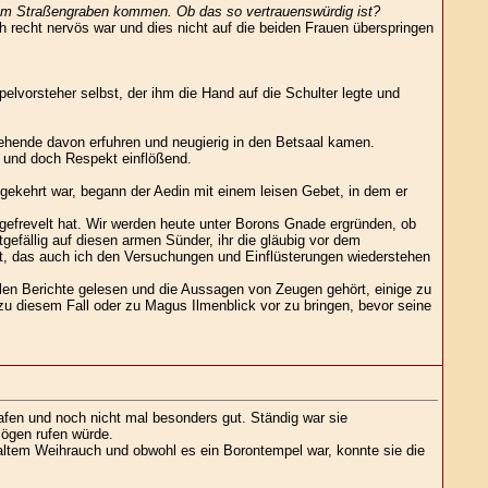
s dem Straßengraben kommen. Ob das so vertrauenswürdig ist?
recht nervös war und dies nicht auf die beiden Frauen überspringen
pelvorsteher selbst, der ihm die Hand auf die Schulter legte und
ehende davon erfuhren und neugierig in den Betsaal kamen.
r und doch Respekt einflößend.
gekehrt war, begann der Aedin mit einem leisen Gebet, in dem er
efrevelt hat. Wir werden heute unter Borons Gnade ergründen, ob
tgefällig auf diesen armen Sünder, ihr die gläubig vor dem
t, das auch ich den Versuchungen und Einflüsterungen wiederstehen
ellen Berichte gelesen und die Aussagen von Zeugen gehört, einige zu
zu diesem Fall oder zu Magus Ilmenblick vor zu bringen, bevor seine
lafen und noch nicht mal besonders gut. Ständig war sie
mögen rufen würde.
kaltem Weihrauch und obwohl es ein Borontempel war, konnte sie die