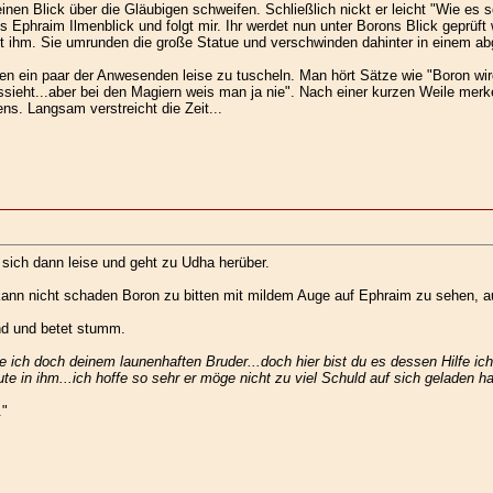
inen Blick über die Gläubigen schweifen. Schließlich nickt er leicht "Wie es 
Ephraim Ilmenblick und folgt mir. Ihr werdet nun unter Borons Blick geprüft 
t ihm. Sie umrunden die große Statue und verschwinden dahinter in einem a
nen ein paar der Anwesenden leise zu tuscheln. Man hört Sätze wie "Boron w
ieht...aber bei den Magiern weis man ja nie". Nach einer kurzen Weile merk
s. Langsam verstreicht die Zeit...
 sich dann leise und geht zu Udha herüber.
ann nicht schaden Boron zu bitten mit mildem Auge auf Ephraim zu sehen, au
nd und betet stumm.
 ich doch deinem launenhaften Bruder...doch hier bist du es dessen Hilfe ich e
e in ihm...ich hoffe so sehr er möge nicht zu viel Schuld auf sich geladen h
."