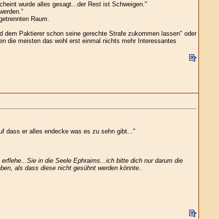
scheint wurde alles gesagt...der Rest ist Schweigen."
werden."
bgetrennten Raum.
ird dem Paktierer schon seine gerechte Strafe zukommen lassen" oder
en die meisten das wohl erst einmal nichts mehr Interessantes
f dass er alles endecke was es zu sehn gibt..."
rflehe...Sie in die Seele Ephraims...ich bitte dich nur darum die
aben, als dass diese nicht gesühnt werden könnte..