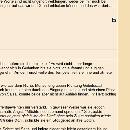
e Worte sind nicht ungehört verklungen, weder bei mir noch bei
ruhigen, auf das wir den Grund erblicken können und das was dort am
n, sofern sie ihn erblickte. "Es wird nicht mehr lange
erlor sich in Gedanken bis sie plötzlich aufstand und zügigen
genehm. An der Türschwelle des Tempels hielt sie inne und atmete
wo wie aus dem Nichts Menschengruppen Richtung Gebetssaal
och konnte sie sich durch den Eingang schieben und sich einen Platz
n Salza, konnte beide aber nicht auf Anhieb finden. Ihr Herz schlug
ferdgeweihten nur verstärkt. In gewisser Weise war sie jedoch
Udha hatte Angst. "Möchte noch Jemand sprechen?" Sie zuckte
bereuen,ganz gleich wie das Urteil ohne dein Zutun ausfallen würde
.
ch bitte dich.
, schickte sie ein Stoßgebet an ihre Göttin.
 Schritt bei Seite und kniete nieder mit leicht gesenktem Haupt.