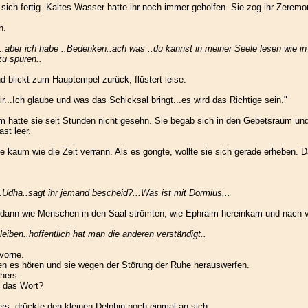
sich fertig. Kaltes Wasser hatte ihr noch immer geholfen. Sie zog ihr Zeremo
n.
te...aber ich habe ..Bedenken..ach was ..du kannst in meiner Seele lesen wie 
zu spüren..
 blickt zum Hauptempel zurück, flüstert leise.
...Ich glaube und was das Schicksal bringt...es wird das Richtige sein."
hatte sie seit Stunden nicht gesehn. Sie begab sich in den Gebetsraum und
st leer.
 kaum wie die Zeit verrann. Als es gongte, wollte sie sich gerade erheben. D
..Udha..sagt ihr jemand bescheid?...Was ist mit Dormius...
h dann wie Menschen in den Saal strömten, wie Ephraim hereinkam und nach vo
iben..hoffentlich hat man die anderen verständigt..
 vorne.
sten es hören und sie wegen der Störung der Ruhe herauswerfen.
hers.
d das Wort?
rs, drückte den kleinen Delphin noch einmal an sich.