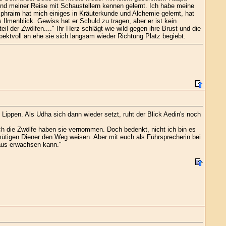
d meiner Reise mit Schaustellern kennen gelernt. Ich habe meine
phraim hat mich einiges in Kräuterkunde und Alchemie gelernt, hat
lmenblick. Gewiss hat er Schuld zu tragen, aber er ist kein
l der Zwölfen...." Ihr Herz schlägt wie wild gegen ihre Brust und die
pektvoll an ehe sie sich langsam wieder Richtung Platz begiebt.
ppen. Als Udha sich dann wieder setzt, ruht der Blick Aedin's noch
uch die Zwölfe haben sie vernommen. Doch bedenkt, nicht ich bin es
emütigen Diener den Weg weisen. Aber mit euch als Führsprecherin bei
raus erwachsen kann."