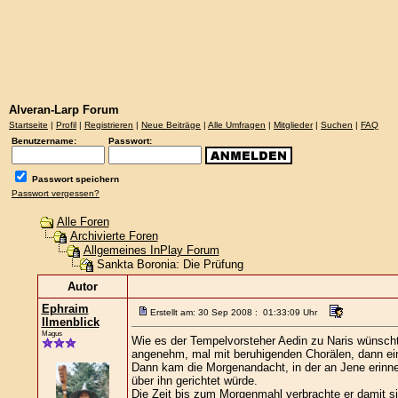
Alveran-Larp Forum
Startseite
|
Profil
|
Registrieren
|
Neue Beiträge
|
Alle Umfragen
|
Mitglieder
|
Suchen
|
FAQ
Benutzername:
Passwort:
Passwort speichern
Passwort vergessen?
Alle Foren
Archivierte Foren
Allgemeines InPlay Forum
Sankta Boronia: Die Prüfung
Autor
Ephraim
Erstellt am: 30 Sep 2008 : 01:33:09 Uhr
Ilmenblick
Magus
Wie es der Tempelvorsteher Aedin zu Naris wünscht
angenehm, mal mit beruhigenden Chorälen, dann eine 
Dann kam die Morgenandacht, in der an Jene erinne
über ihn gerichtet würde.
Die Zeit bis zum Morgenmahl verbrachte er damit 