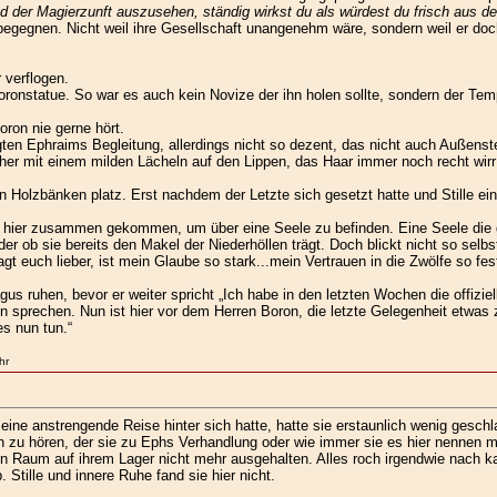
ied der Magierzunft auszusehen, ständig wirkst du als würdest du frisch au
gegnen. Nicht weil ihre Gesellschaft unangenehm wäre, sondern weil er doch 
 verflogen.
Boronstatue. So war es auch kein Novize der ihn holen sollte, sondern der Tem
ron nie gerne hört.
en Ephraims Begleitung, allerdings nicht so dezent, das nicht auch Außenst
her mit einem milden Lächeln auf den Lippen, das Haar immer noch recht wir
olzbänken platz. Erst nachdem der Letzte sich gesetzt hatte und Stille ein
 hier zusammen gekommen, um über eine Seele zu befinden. Eine Seele die g
r ob sie bereits den Makel der Niederhöllen trägt. Doch blickt nicht so selbs
uch lieber, ist mein Glaube so stark...mein Vertrauen in die Zwölfe so fes
us ruhen, bevor er weiter spricht „Ich habe in den letzten Wochen die offizi
n sprechen. Nun ist hier vor dem Herren Boron, die letzte Gelegenheit etwas 
s nun tun.“
hr
 eine anstrengende Reise hinter sich hatte, hatte sie erstaunlich wenig gesch
n zu hören, der sie zu Ephs Verhandlung oder wie immer sie es hier nennen 
en Raum auf ihrem Lager nicht mehr ausgehalten. Alles roch irgendwie nach 
 Stille und innere Ruhe fand sie hier nicht.