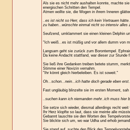
Als sie es nicht mehr aushalten konnte, machte sie 
energischen Schritten den Tempel.
Atmen wollte sie, die Wogen in ihrem Inneren glätte
..es ist nicht so Herr, dass ich kein Vertrauen hät
zu haben...wünschte einmal nicht so intensiv alles 
Seufzend, umklammert sie einen kleinen Delphin und
"Ich weiß...es ist müßig und vor allem dumm von mir
Langsam geht sie zurück zum Borontempel. Ephraim 
Da keine Andacht stattfand, war dieser zur Stunde fa
Sie ließ ihre Gedanken treiben betete stumm, merkte
Stimme einer Novizin vernahm.
"Ihr könnt gleich hierbeleiben. Es ist soweit."
Oh...schon...nein...ich hatte doch gerade eben erst
Fast ungläubig blinzelte sie im ersten Moment, sa
..suchen kann ich niemanden mehr..ich muss hier ble
Sie setze sich wieder, diesmal allerdings recht weit
Ihr Herz klopfte so laut, dass sie meinte alle müs
Gebannt lauschte sie den Worten des Tempelvorste
Sie blickte sich um, wo war Udha und erhob jeman
Sie stand auf, suchte den Blick des Tempelvorstehe