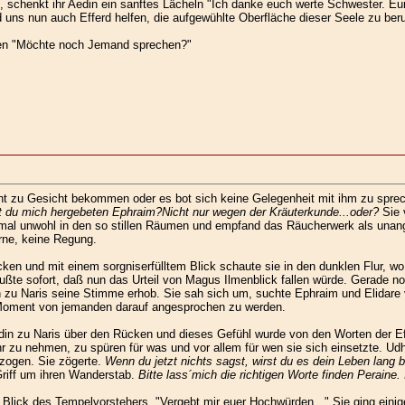
schenkt ihr Aedin ein sanftes Lächeln "Ich danke euch werte Schwester. Eur
d uns nun auch Efferd helfen, die aufgewühlte Oberfläche dieser Seele zu be
nden "Möchte noch Jemand sprechen?"
ht zu Gesicht bekommen oder es bot sich keine Gelegenheit mit ihm zu spreche
 du mich hergebeten Ephraim?Nicht nur wegen der Kräuterkunde...oder?
Sie v
einmal unwohl in den so stillen Räumen und empfand das Räucherwerk als unan
erne, keine Regung.
en und mit einem sorgniserfülltem Blick schaute sie in den dunklen Flur, 
ßte sofort, daß nun das Urteil von Magus Ilmenblick fallen würde. Gerade n
zu Naris seine Stimme erhob. Sie sah sich um, suchte Ephraim und Elidare vo
n Moment von jemanden darauf angesprochen zu werden.
edin zu Naris über den Rücken und dieses Gefühl wurde von den Worten der Ef
ahr zu nehmen, zu spüren für was und vor allem für wen sie sich einsetzte. 
ezogen. Sie zögerte.
Wenn du jetzt nichts sagst, wirst du es dein Leben lang 
riff um ihren Wanderstab.
Bitte lass´mich die richtigen Worte finden Peraine. I
Blick des Tempelvorstehers. "Vergebt mir euer Hochwürden..." Sie ging einige