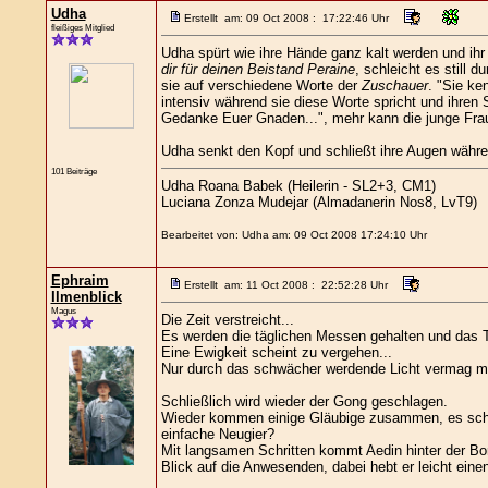
Udha
Erstellt am: 09 Oct 2008 : 17:22:46 Uhr
fleißiges Mitglied
Udha spürt wie ihre Hände ganz kalt werden und ih
dir für deinen Beistand Peraine
, schleicht es still 
sie auf verschiedene Worte der
Zuschauer
. "Sie ke
intensiv während sie diese Worte spricht und ihren 
Gedanke Euer Gnaden...", mehr kann die junge Frau 
Udha senkt den Kopf und schließt ihre Augen währe
101 Beiträge
Udha Roana Babek (Heilerin - SL2+3, CM1)
Luciana Zonza Mudejar (Almadanerin Nos8, LvT9)
Bearbeitet von: Udha am: 09 Oct 2008 17:24:10 Uhr
Ephraim
Erstellt am: 11 Oct 2008 : 22:52:28 Uhr
Ilmenblick
Magus
Die Zeit verstreicht...
Es werden die täglichen Messen gehalten und das 
Eine Ewigkeit scheint zu vergehen...
Nur durch das schwächer werdende Licht vermag m
Schließlich wird wieder der Gong geschlagen.
Wieder kommen einige Gläubige zusammen, es schein
einfache Neugier?
Mit langsamen Schritten kommt Aedin hinter der Boron
Blick auf die Anwesenden, dabei hebt er leicht einen