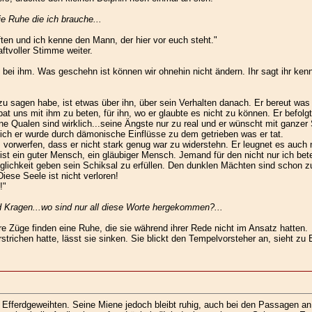
ie Ruhe die ich brauche...
en und ich kenne den Mann, der hier vor euch steht."
aftvoller Stimme weiter.
ei ihm. Was geschehn ist können wir ohnehin nicht ändern. Ihr sagt ihr ken
u sagen habe, ist etwas über ihn, über sein Verhalten danach. Er bereut was 
 uns mit ihm zu beten, für ihn, wo er glaubte es nicht zu können. Er befolgte
ne Qualen sind wirklich...seine Ängste nur zu real und er wünscht mit ganzer
h er wurde durch dämonische Einflüsse zu dem getrieben was er tat.
rwerfen, dass er nicht stark genug war zu widerstehn. Er leugnet es auch nich
ist ein guter Mensch, ein gläubiger Mensch. Jemand für den nicht nur ich bet
glichkeit geben sein Schiksal zu erfüllen. Den dunklen Mächten sind schon zu
ese Seele ist nicht verloren!
!"
d Kragen...wo sind nur all diese Worte hergekommen?...
re Züge finden eine Ruhe, die sie während ihrer Rede nicht im Ansatz hatten.
strichen hatte, lässt sie sinken. Sie blickt den Tempelvorsteher an, sieht z
Efferdgeweihten. Seine Miene jedoch bleibt ruhig, auch bei den Passagen an