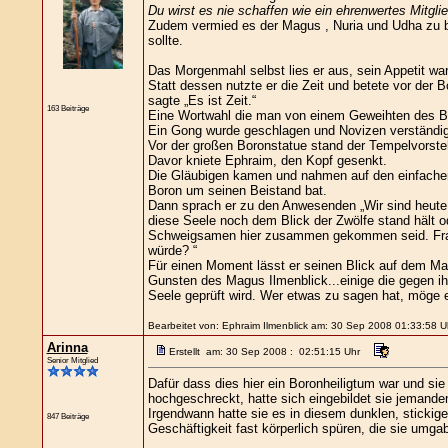
Du wirst es nie schaffen wie ein ehrenwertes Mitgl
Zudem vermied es der Magus , Nuria und Udha zu be
sollte.
Das Morgenmahl selbst lies er aus, sein Appetit war
Statt dessen nutzte er die Zeit und betete vor der 
sagte „Es ist Zeit.“
163 Beiträge
Eine Wortwahl die man von einem Geweihten des Bo
Ein Gong wurde geschlagen und Novizen verständigt
Vor der großen Boronstatue stand der Tempelvorste
Davor kniete Ephraim, den Kopf gesenkt.
Die Gläubigen kamen und nahmen auf den einfachen H
Boron um seinen Beistand bat.
Dann sprach er zu den Anwesenden „Wir sind heute
diese Seele noch dem Blick der Zwölfe stand hält ode
Schweigsamen hier zusammen gekommen seid. Fragt e
würde? “
Für einen Moment lässt er seinen Blick auf dem Mag
Gunsten des Magus Ilmenblick...einige die gegen ih
Seele geprüft wird. Wer etwas zu sagen hat, möge e
Bearbeitet von: Ephraim Ilmenblick am: 30 Sep 2008 01:33:58 U
Arinna
Erstellt am: 30 Sep 2008 : 02:51:15 Uhr
Senior Mitglied
Dafür dass dies hier ein Boronheiligtum war und sie
hochgeschreckt, hatte sich eingebildet sie jemande
Irgendwann hatte sie es in diesem dunklen, stickig
847 Beiträge
Geschäftigkeit fast körperlich spüren, die sie umgab.