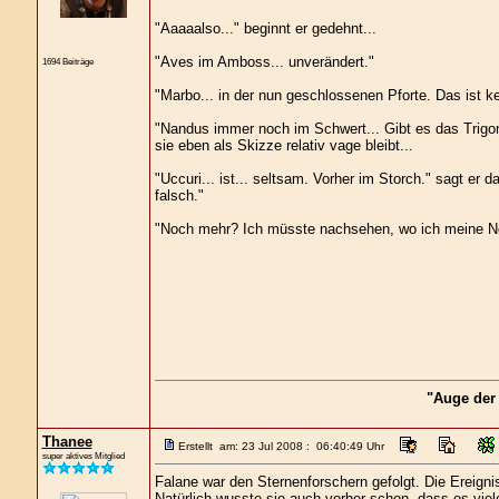
"Aaaaalso..." beginnt er gedehnt...
"Aves im Amboss... unverändert."
1694 Beiträge
"Marbo... in der nun geschlossenen Pforte. Das ist k
"Nandus immer noch im Schwert... Gibt es das Trigon
sie eben als Skizze relativ vage bleibt...
"Uccuri... ist... seltsam. Vorher im Storch." sagt er d
falsch."
"Noch mehr? Ich müsste nachsehen, wo ich meine Not
"Auge der
Thanee
Erstellt am: 23 Jul 2008 : 06:40:49 Uhr
super aktives Mitglied
Falane war den Sternenforschern gefolgt. Die Ereigni
Natürlich wusste sie auch vorher schon, dass es viele