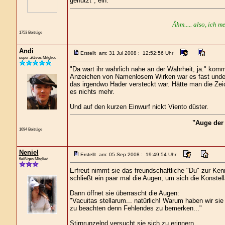
genutzt", ein.
Ähm..... also, ich m
1753 Beiträge
Andi
Erstellt am: 31 Jul 2008 : 12:52:56 Uhr
super aktives Mitglied
"Da wart ihr wahrlich nahe an der Wahrheit, ja." kom
Anzeichen von Namenlosem Wirken war es fast unden
das irgendwo Hader versteckt war. Hätte man die Zeich
es nichts mehr.
Und auf den kurzen Einwurf nickt Viento düster.
"Auge der
1694 Beiträge
Neniel
Erstellt am: 05 Sep 2008 : 19:49:54 Uhr
fleißiges Mitglied
Erfreut nimmt sie das freundschaftliche "Du" zur Kenn
schließt ein paar mal die Augen, um sich die Konstell
Dann öffnet sie überrascht die Augen:
"Vacuitas stellarum... natürlich! Warum haben wir sie
zu beachten denn Fehlendes zu bemerken..."
Stirnrunzelnd versucht sie sich zu erinnern.