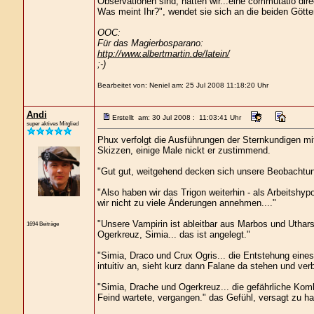
Observationen sind, hätten wir...eine commutatio direc
Was meint Ihr?", wendet sie sich an die beiden Götter
OOC:
Für das Magierbosparano:
http://www.albertmartin.de/latein/
;-)
Bearbeitet von: Neniel am: 25 Jul 2008 11:18:20 Uhr
Andi
Erstellt am: 30 Jul 2008 : 11:03:41 Uhr
super aktives Mitglied
Phux verfolgt die Ausführungen der Sternkundigen mi
Skizzen, einige Male nickt er zustimmend.
"Gut gut, weitgehend decken sich unsere Beobachtun
"Also haben wir das Trigon weiterhin - als Arbeitshyp
wir nicht zu viele Änderungen annehmen...."
"Unsere Vampirin ist ableitbar aus Marbos und Utha
1694 Beiträge
Ogerkreuz, Simia... das ist angelegt."
"Simia, Draco und Crux Ogris... die Entstehung eines
intuitiv an, sieht kurz dann Falane da stehen und ver
"Simia, Drache und Ogerkreuz... die gefährliche Komb
Feind wartete, vergangen." das Gefühl, versagt zu hab