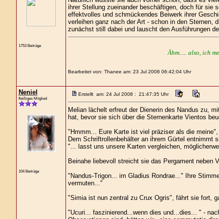
ihrer Stellung zueinander beschäftigen, doch für sie
effektvolles und schmückendes Beiwerk ihrer Geschic
verleihen ganz nach der Art - schon in den Sternen, di
zunächst still dabei und lauscht den Ausführungen 
1753 Beiträge
Ähm..... also, ich m
Bearbeitet von: Thanee am: 23 Jul 2008 06:42:04 Uhr
Neniel
Erstellt am: 24 Jul 2008 : 21:47:35 Uhr
fleißiges Mitglied
Melian lächelt erfreut der Dienerin des Nandus zu, 
hat, bevor sie sich über die Sternenkarte Vientos beu
"Hmmm... Eure Karte ist viel präziser als die meine", s
Dem Schriftrollenbehälter an ihrem Gürtel entnimmt si
"... lasst uns unsere Karten vergleichen, möglicherwe
Beinahe liebevoll streicht sie das Pergament neben V
104 Beiträge
"Nandus-Trigon... im Gladius Rondrae..." Ihre Stimme
vermuten..."
"Simia ist nun zentral zu Crux Ogris", fährt sie fort
"Ucuri... faszinierend...wenn dies und...dies... " - nac