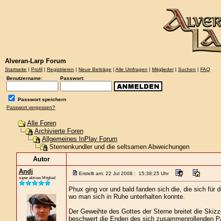
Alveran-Larp Forum
Startseite
|
Profil
|
Registrieren
|
Neue Beiträge
|
Alle Umfragen
|
Mitglieder
|
Suchen
|
FAQ
Benutzername:
Passwort:
Passwort speichern
Passwort vergessen?
Alle Foren
Archivierte Foren
Allgemeines InPlay Forum
Sternenkundler und die seltsamen Abweichungen
Autor
Andi
Erstellt am: 22 Jul 2008 : 15:38:25 Uhr
super aktives Mitglied
Phux ging vor und bald fanden sich die, die sich für 
wo man sich in Ruhe unterhalten konnte.
Der Geweihte des Gottes der Sterne breitet die Skizz
beschwert die Enden des sich zusammenrollenden Pa