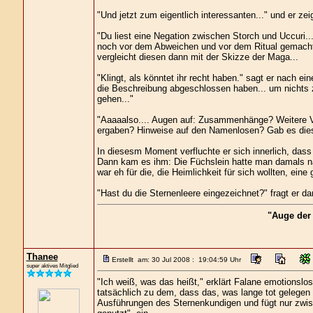
"Und jetzt zum eigentlich interessanten..." und er zei
"Du liest eine Negation zwischen Storch und Uccuri...
noch vor dem Abweichen und vor dem Ritual gemacht ha
vergleicht diesen dann mit der Skizze der Maga...
"Klingt, als könntet ihr recht haben." sagt er nach 
die Beschreibung abgeschlossen haben... um nichts z
gehen..."
"Aaaaalso.... Augen auf: Zusammenhänge? Weitere V
ergaben? Hinweise auf den Namenlosen? Gab es die
In diesesm Moment verfluchte er sich innerlich, dass 
Dann kam es ihm: Die Füchslein hatte man damals nat
war eh für die, die Heimlichkeit für sich wollten, eine
"Hast du die Sternenleere eingezeichnet?" fragt er da
"Auge der
Thanee
Erstellt am: 30 Jul 2008 : 19:04:59 Uhr
super aktives Mitglied
"Ich weiß, was das heißt," erklärt Falane emotionsl
tatsächlich zu dem, dass das, was lange tot gelegen
Ausführungen des Sternenkundigen und fügt nur zwis