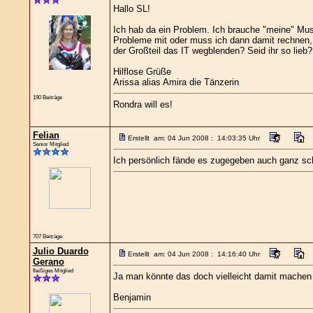
Hallo SL!
Ich hab da ein Problem. Ich brauche "meine" Mu
Probleme mit oder muss ich dann damit rechnen,
der Großteil das IT wegblenden? Seid ihr so lieb
Hilflose Grüße
Arissa alias Amira die Tänzerin
190 Beiträge
Rondra will es!
Felian
Erstellt am: 04 Jun 2008 : 14:03:35 Uhr
Senior Mitglied
Ich persönlich fände es zugegeben auch ganz sch
707 Beiträge
Julio Duardo
Erstellt am: 04 Jun 2008 : 14:16:40 Uhr
Gerano
fleißiges Mitglied
Ja man könnte das doch vielleicht damit machen 
Benjamin