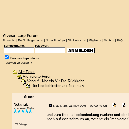
Alveran-Larp Forum
Startseite
|
Profil
|
Registrieren
|
Neue Beiträge
|
Alle Umfragen
|
Mitglieder
|
Suchen
|
FAQ
Benutzername:
Passwort:
Passwort speichern
Passwort vergessen?
Alle Foren
Archivierte Foren
Vorlauf - Nostria VI: Die Rückkehr
Die Festlichkeiten auf Nostria VI
Autor
Netanuk
Erstellt am: 21 May 2008 : 09:05:49 Uhr
super aktives Mitglied
und zum thema kopfbedeckung (welche und ob überh
noch auf den zeitraum an, welche ein "reenlarper"
1066 Beiträge