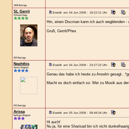
1808 Beiträge
SL Gerrit
Erstellt am: 04 Jun 2008 : 18:22:21 Uhr
Orkland-Saga
Hm, einen Discman kann ich auch wegblenden - a
Gruß, Gerrit/Phex
602 Beiträge
Nephthis
Erstellt am: 04 Jun 2008 : 23:27:22 Uhr
Senior Mitglied
Genau das habe ich heute zu Anselm gesagt...*g
Macht es doch einfach so: Wer zu Musik aus der
622 Beiträge
Arissa
Erstellt am: 05 Jun 2008 : 08:46:54 Uhr
fleißiges Mitglied
Hi auch!
Nu ja, für eine Sharisad bin ich nicht dunkelha