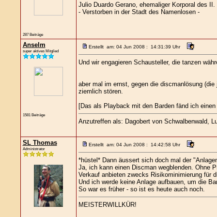
Julio Duardo Gerano, ehemaliger Korporal des II
- Verstorben in der Stadt des Namenlosen -
287 Beiträge
Anselm
Erstellt am: 04 Jun 2008 : 14:31:39 Uhr
super aktives Mitglied
Und wir engagieren Schausteller, die tanzen währ
aber mal im ernst, gegen die discmanlösung (die 
ziemlich stören.
[Das als Playback mit den Barden fänd ich einen 
1581 Beiträge
Anzutreffen als: Dagobert von Schwalbenwald, Lut
SL Thomas
Erstellt am: 04 Jun 2008 : 14:42:58 Uhr
Administrator
*hüstel* Dann äussert sich doch mal der "Anlage
Ja, ich kann einen Discman wegblenden. Ohne Pro
Verkauf anbieten zwecks Risikominimierung für d
Und ich werde keine Anlage aufbauen, um die Bard
So war es früher - so ist es heute auch noch.
MEISTERWILLKÜR!