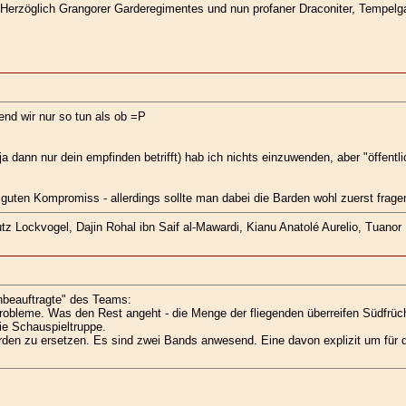
. Herzöglich Grangorer Garderegimentes und nun profaner Draconiter, Tempel
end wir nur so tun als ob =P
ja dann nur dein empfinden betrifft) hab ich nichts einzuwenden, aber "öffent
guten Kompromiss - allerdings sollte man dabei die Barden wohl zuerst fragen
z Lockvogel, Dajin Rohal ibn Saif al-Mawardi, Kianu Anatolé Aurelio, Tuanor K
nbeauftragte" des Teams:
bleme. Was den Rest angeht - die Menge der fliegenden überreifen Südfrüchte
ie Schauspieltruppe.
en zu ersetzen. Es sind zwei Bands anwesend. Eine davon explizit um für den