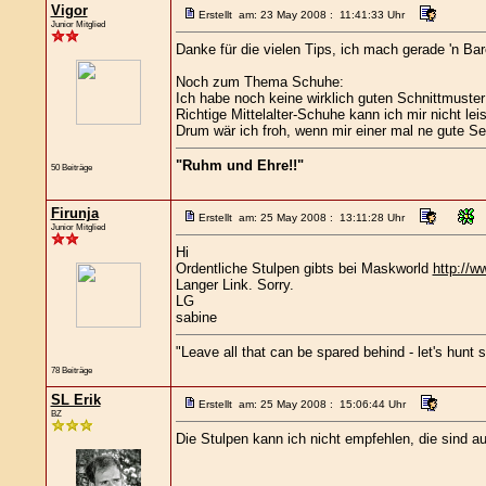
Vigor
Erstellt am: 23 May 2008 : 11:41:33 Uhr
Junior Mitglied
Danke für die vielen Tips, ich mach gerade 'n Bare
Noch zum Thema Schuhe:
Ich habe noch keine wirklich guten Schnittmuste
Richtige Mittelalter-Schuhe kann ich mir nicht lei
Drum wär ich froh, wenn mir einer mal ne gute Se
"Ruhm und Ehre!!"
50 Beiträge
Firunja
Erstellt am: 25 May 2008 : 13:11:28 Uhr
Junior Mitglied
Hi
Ordentliche Stulpen gibts bei Maskworld
http://w
Langer Link. Sorry.
LG
sabine
"Leave all that can be spared behind - let's hun
78 Beiträge
SL Erik
Erstellt am: 25 May 2008 : 15:06:44 Uhr
BZ
Die Stulpen kann ich nicht empfehlen, die sind 