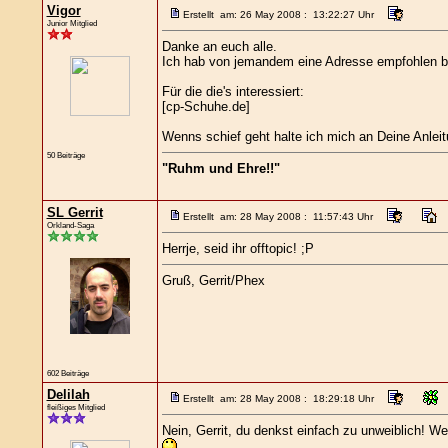
Vigor
Erstellt am: 26 May 2008 : 13:22:27 Uhr
Junior Mitglied
Danke an euch alle.
Ich hab von jemandem eine Adresse empfohlen be
Für die die's interessiert:
[cp-Schuhe.de]
Wenns schief geht halte ich mich an Deine Anleitu
50 Beiträge
"Ruhm und Ehre!!"
SL Gerrit
Erstellt am: 28 May 2008 : 11:57:43 Uhr
Orkland-Saga
Herrje, seid ihr offtopic! ;P
Gruß, Gerrit/Phex
602 Beiträge
Delilah
Erstellt am: 28 May 2008 : 18:29:18 Uhr
fleißiges Mitglied
Nein, Gerrit, du denkst einfach zu unweiblich! 