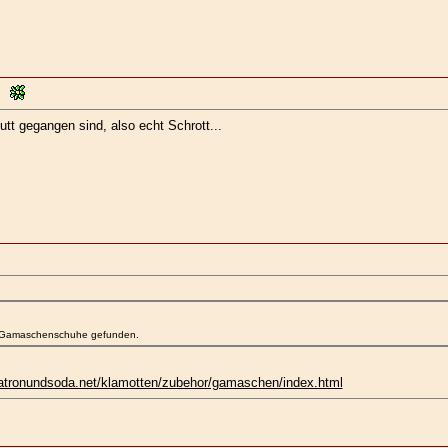
t gegangen sind, also echt Schrott...
für Gamaschenschuhe gefunden.
natronundsoda.net/klamotten/zubehor/gamaschen/index.html