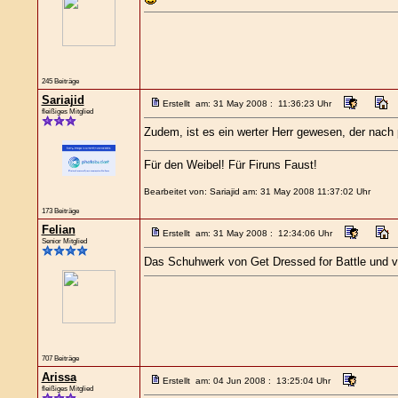
245 Beiträge
Sariajid
Erstellt am: 31 May 2008 : 11:36:23 Uhr
fleißiges Mitglied
Zudem, ist es ein werter Herr gewesen, der nach 
Für den Weibel! Für Firuns Faust!
Bearbeitet von: Sariajid am: 31 May 2008 11:37:02 Uhr
173 Beiträge
Felian
Erstellt am: 31 May 2008 : 12:34:06 Uhr
Senior Mitglied
Das Schuhwerk von Get Dressed for Battle und vo
707 Beiträge
Arissa
Erstellt am: 04 Jun 2008 : 13:25:04 Uhr
fleißiges Mitglied