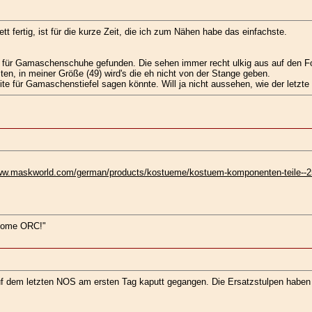
tt fertig, ist für die kurze Zeit, die ich zum Nähen habe das einfachste.
r für Gamaschenschuhe gefunden. Die sehen immer recht ulkig aus auf den F
sten, in meiner Größe (49) wird's die eh nicht von der Stange geben.
ite für Gamaschenstiefel sagen könnte. Will ja nicht aussehen, wie der letzt
ww.maskworld.com/german/products/kostueme/kostuem-komponenten-teile--250/
t some ORC!"
auf dem letzten NOS am ersten Tag kaputt gegangen. Die Ersatzstulpen haben 