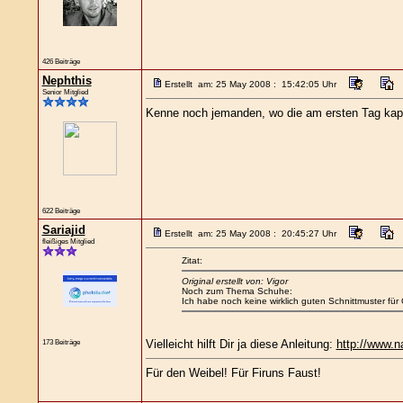
426 Beiträge
Nephthis
Erstellt am: 25 May 2008 : 15:42:05 Uhr
Senior Mitglied
Kenne noch jemanden, wo die am ersten Tag kaput
622 Beiträge
Sariajid
Erstellt am: 25 May 2008 : 20:45:27 Uhr
fleißiges Mitglied
Zitat:
Original erstellt von: Vigor
Noch zum Thema Schuhe:
Ich habe noch keine wirklich guten Schnittmuster 
173 Beiträge
Vielleicht hilft Dir ja diese Anleitung:
http://www.
Für den Weibel! Für Firuns Faust!