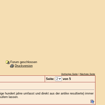
Forum geschlossen
Druckversion
Vorherige Seite
|
Nächste Seite
Seite:
von 5
e hundert jahre umfasst und direkt aus der antike resultierte) immer
sufern lassen.