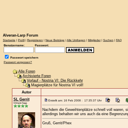
Alveran-Larp Forum
Startseite
|
Profil
|
Registrieren
|
Neue Beiträge
|
Alle Umfragen
|
Mitglieder
|
Suchen
|
FAQ
Benutzername:
Passwort:
Passwort speichern
Passwort vergessen?
Alle Foren
Archivierte Foren
Vorlauf - Nostria VI: Die Rückkehr
Magierplätze für Nostria VI voll!
Autor
SL Gerrit
Erstellt am: 16 Feb 2008 : 17:35:37 Uhr
Orkland-Saga
Nachdem die Geweihtenplätze schnell voll waren, s
allerdings behalten wir uns auch da eine Begrenzung
Gruß, Gerrit/Phex