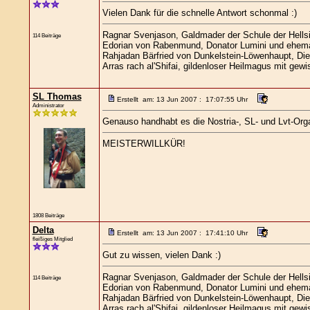
Vielen Dank für die schnelle Antwort schonmal :)
Ragnar Svenjason, Galdmader der Schule der Hells
114 Beiträge
Edorian von Rabenmund, Donator Lumini und ehema
Rahjadan Bärfried von Dunkelstein-Löwenhaupt, Die
Arras rach al'Shifai, gildenloser Heilmagus mit ge
SL Thomas
Erstellt am: 13 Jun 2007 : 17:07:55 Uhr
Administrator
Genauso handhabt es die Nostria-, SL- und Lvt-Org
MEISTERWILLKÜR!
1808 Beiträge
Delta
Erstellt am: 13 Jun 2007 : 17:41:10 Uhr
fleißiges Mitglied
Gut zu wissen, vielen Dank :)
Ragnar Svenjason, Galdmader der Schule der Hells
114 Beiträge
Edorian von Rabenmund, Donator Lumini und ehema
Rahjadan Bärfried von Dunkelstein-Löwenhaupt, Die
Arras rach al'Shifai, gildenloser Heilmagus mit ge