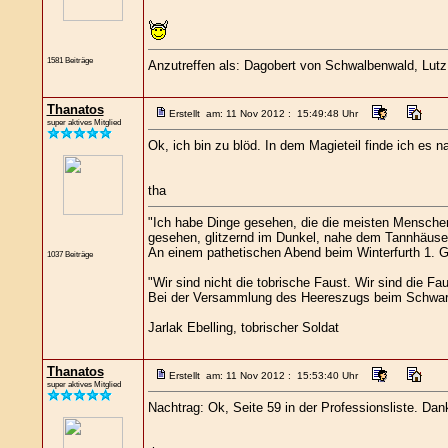
1581 Beiträge
Anzutreffen als: Dagobert von Schwalbenwald, Lutz L
Thanatos
Erstellt am: 11 Nov 2012 : 15:49:48 Uhr
super aktives Mitglied
Ok, ich bin zu blöd. In dem Magieteil finde ich es 
tha
"Ich habe Dinge gesehen, die die meisten Menschen
gesehen, glitzernd im Dunkel, nahe dem Tannhäuser 
An einem pathetischen Abend beim Winterfurth 1. Ge
1037 Beiträge
"Wir sind nicht die tobrische Faust. Wir sind die Fau
Bei der Versammlung des Heereszugs beim Schwar
Jarlak Ebelling, tobrischer Soldat
Thanatos
Erstellt am: 11 Nov 2012 : 15:53:40 Uhr
super aktives Mitglied
Nachtrag: Ok, Seite 59 in der Professionsliste. Dank