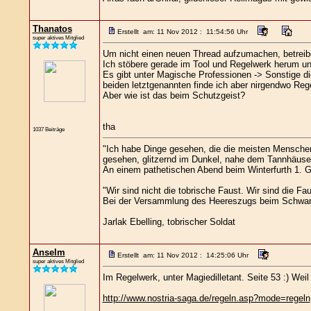
Thanatos
Erstellt am: 11 Nov 2012 : 11:54:56 Uhr
super aktives Mitglied
Um nicht einen neuen Thread aufzumachen, betreib
Ich stöbere gerade im Tool und Regelwerk herum u
Es gibt unter Magische Professionen -> Sonstige d
beiden letztgenannten finde ich aber nirgendwo Reg
Aber wie ist das beim Schutzgeist?
tha
1037 Beiträge
"Ich habe Dinge gesehen, die die meisten Menschen
gesehen, glitzernd im Dunkel, nahe dem Tannhäuser 
An einem pathetischen Abend beim Winterfurth 1. Ge
"Wir sind nicht die tobrische Faust. Wir sind die Fau
Bei der Versammlung des Heereszugs beim Schwar
Jarlak Ebelling, tobrischer Soldat
Anselm
Erstellt am: 11 Nov 2012 : 14:25:06 Uhr
super aktives Mitglied
Im Regelwerk, unter Magiedilletant. Seite 53 :) Weil 
http://www.nostria-saga.de/regeln.asp?mode=regeln