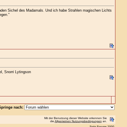
enden Sichel des Madamals. Und ich habe Strahlen magischen Lichts
egen."
l, Snorri Lytingson
Springe nach:
Mit der Benutzung dieser Website erkennen Sie
die
Allgemeinen Nutzungsbedingungen
an.
Snitz Forums 2000