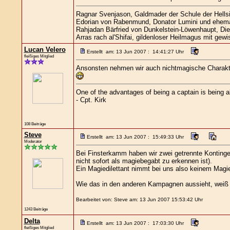
Ragnar Svenjason, Galdmader der Schule der Hells
Edorian von Rabenmund, Donator Lumini und ehema
Rahjadan Bärfried von Dunkelstein-Löwenhaupt, Die
Arras rach al'Shifai, gildenloser Heilmagus mit ge
Lucan Velero
Erstellt am: 13 Jun 2007 : 14:41:27 Uhr
fleißiges Mitglied
Ansonsten nehmen wir auch nichtmagische Charakt
One of the advantages of being a captain is being ab
- Cpt. Kirk
108 Beiträge
Steve
Erstellt am: 13 Jun 2007 : 15:49:33 Uhr
Moderator
Bei Finsterkamm haben wir zwei getrennte Kontinge
nicht sofort als magiebegabt zu erkennen ist).
Ein Magiedilettant nimmt bei uns also keinem Magi
Wie das in den anderen Kampagnen aussieht, weiß n
Bearbeitet von: Steve am: 13 Jun 2007 15:53:42 Uhr
1243 Beiträge
Delta
Erstellt am: 13 Jun 2007 : 17:03:30 Uhr
fleißiges Mitglied