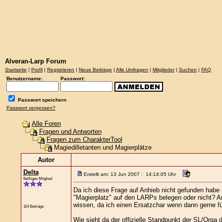
Alveran-Larp Forum
Startseite
|
Profil
|
Registrieren
|
Neue Beiträge
|
Alle Umfragen
|
Mitglieder
|
Suchen
|
FAQ
Benutzername:
Passwort:
Passwort speichern
Passwort vergessen?
Alle Foren
Fragen und Antworten
Fragen zum CharakterTool
Magiedilletanten und Magierplätze
Autor
Delta
Erstellt am: 13 Jun 2007 : 14:14:05 Uhr
fleißiges Mitglied
Da ich diese Frage auf Anhieb nicht gefunden habe u
"Magierplatz" auf den LARPs belegen oder nicht? A
wissen, da ich einen Ersatzchar wenn dann gerne für
114 Beiträge
Wie sieht da der offizielle Standpunkt der SL/Orga