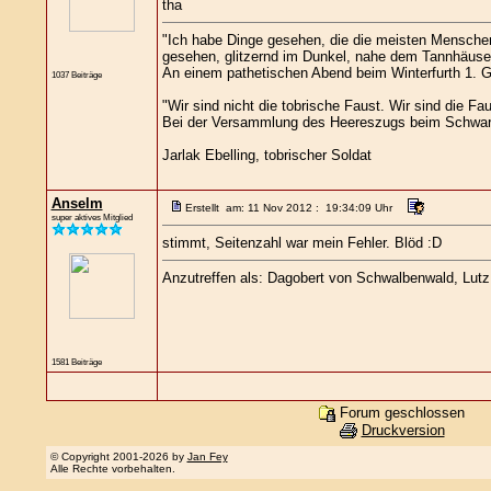
tha
"Ich habe Dinge gesehen, die die meisten Menschen
gesehen, glitzernd im Dunkel, nahe dem Tannhäuser 
An einem pathetischen Abend beim Winterfurth 1. Ge
1037 Beiträge
"Wir sind nicht die tobrische Faust. Wir sind die Fau
Bei der Versammlung des Heereszugs beim Schwar
Jarlak Ebelling, tobrischer Soldat
Anselm
Erstellt am: 11 Nov 2012 : 19:34:09 Uhr
super aktives Mitglied
stimmt, Seitenzahl war mein Fehler. Blöd :D
Anzutreffen als: Dagobert von Schwalbenwald, Lutz L
1581 Beiträge
Forum geschlossen
Druckversion
© Copyright 2001-2026 by
Jan Fey
Alle Rechte vorbehalten.