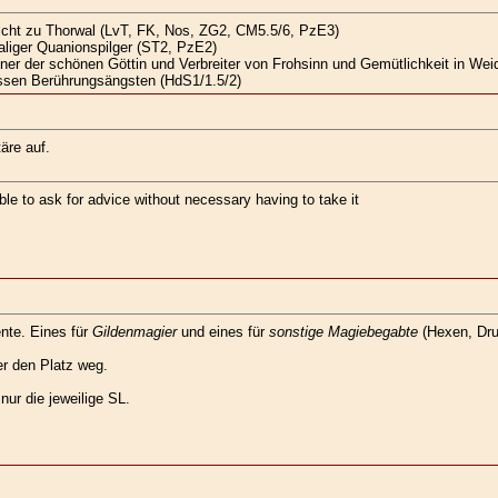
icht zu Thorwal (LvT, FK, Nos, ZG2, CM5.5/6, PzE3)
liger Quanionspilger (ST2, PzE2)
ner der schönen Göttin und Verbreiter von Frohsinn und Gemütlichkeit in Wei
wissen Berührungsängsten (HdS1/1.5/2)
äre auf.
le to ask for advice without necessary having to take it
nte. Eines für
Gildenmagier
und eines für
sonstige Magiebegabte
(Hexen, Drui
er den Platz weg.
ur die jeweilige SL.