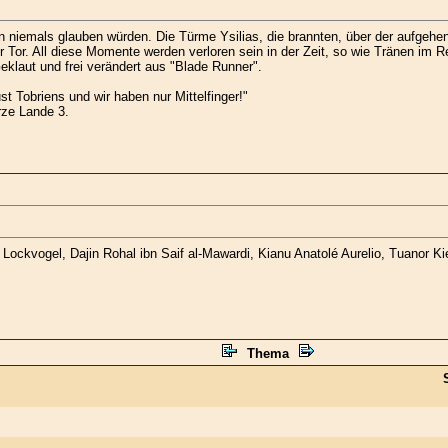
 niemals glauben würden. Die Türme Ysilias, die brannten, über der aufgeh
Tor. All diese Momente werden verloren sein in der Zeit, so wie Tränen im R
klaut und frei verändert aus "Blade Runner".
st Tobriens und wir haben nur Mittelfinger!"
ze Lande 3.
ockvogel, Dajin Rohal ibn Saif al-Mawardi, Kianu Anatolé Aurelio, Tuanor Kie
Thema