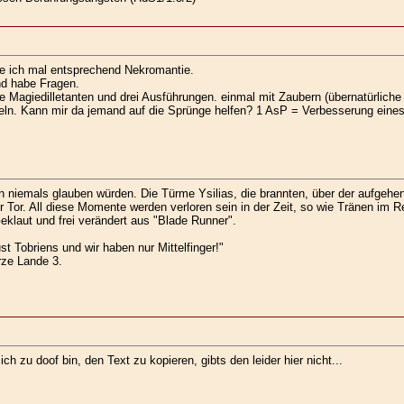
e ich mal entsprechend Nekromantie.
nd habe Fragen.
ie Magiedilletanten und drei Ausführungen. einmal mit Zaubern (übernatürli
eln. Kann mir da jemand auf die Sprünge helfen? 1 AsP = Verbesserung eines 
 niemals glauben würden. Die Türme Ysilias, die brannten, über der aufgeh
Tor. All diese Momente werden verloren sein in der Zeit, so wie Tränen im R
klaut und frei verändert aus "Blade Runner".
st Tobriens und wir haben nur Mittelfinger!"
ze Lande 3.
ich zu doof bin, den Text zu kopieren, gibts den leider hier nicht...