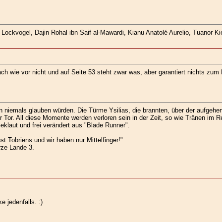
ockvogel, Dajin Rohal ibn Saif al-Mawardi, Kianu Anatolé Aurelio, Tuanor Kie
nach wie vor nicht und auf Seite 53 steht zwar was, aber garantiert nichts zum
 niemals glauben würden. Die Türme Ysilias, die brannten, über der aufgeh
Tor. All diese Momente werden verloren sein in der Zeit, so wie Tränen im R
klaut und frei verändert aus "Blade Runner".
st Tobriens und wir haben nur Mittelfinger!"
ze Lande 3.
e jedenfalls. :)