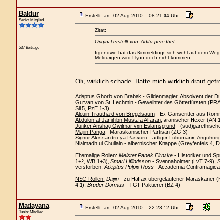
Baldur
Erstellt am: 02 Aug 2010 : 08:21:04 Uhr
Senior Mitglied
Zitat:
Original erstellt von: Aditu peredhel
537 Beiträge
Irgendwie hat das Bimmeldings sich wohl auf dem Weg 
Meldungen wird Llynn doch nicht kommen
Oh, wirklich schade. Hatte mich wirklich drauf gefre
Adeptus Ghorio von Brabak
- Gildenmagier, Absolvent der D
Gurvan von St. Lechmin
- Geweihter des Götterfürsten (PRAi
Sil 5, PzE 1-3)
Alduin Trauthard von Bregelsaum
- Ex-Gänseritter aus Romm
Abdulon al-Jamil ibn Mustafa Alfaran
, aranischer Hexer (AN 
Junker Anshag Owilmar von Eslamsgrund
- (süd)garethisch
Maijin Panga
- Maraskanischer Partisan (ZG 3)
Signor Alessandro ya Passero
- adliger Lebemann, Angehöri
Niaimadh ui Chullain
- albernischer Knappe (Greyfenfels 4, 
Ehemalige Rollen:
Meister Panek Firnske
- Historiker und Sp
1+2, WB 1+3),
Smari Liflindsson
- Svennaholmer (LvT 7-9),
S
verstorben,
Adeptus Pulpio Ross
- Accademia Contramagica C
NSC-Rollen:
Daijin
- zu Haffax übergelaufener Maraskaner (
4.1),
Bruder Dormus
- TGT-Paktierer (BZ 4)
Madayana
Erstellt am: 02 Aug 2010 : 22:23:12 Uhr
Junior Mitglied