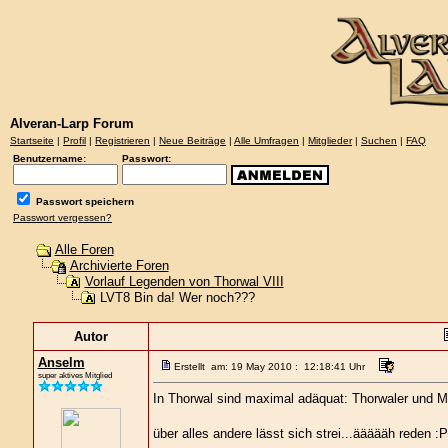
Alveran-Larp Forum
Startseite
|
Profil
|
Registrieren
|
Neue Beiträge
|
Alle Umfragen
|
Mitglieder
|
Suchen
|
FAQ
Benutzername:
Passwort:
Passwort speichern
Passwort vergessen?
Alle Foren
Archivierte Foren
Vorlauf Legenden von Thorwal VIII
LVT8 Bin da! Wer noch???
Autor
Anselm
Erstellt am: 19 May 2010 : 12:18:41 Uhr
super aktives Mitglied
In Thorwal sind maximal adäquat: Thorwaler und Mi
über alles andere lässt sich strei...äääääh reden :P