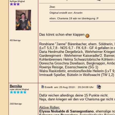
fleißiges Mitglied
Zitat:
Original erstellt von: Anselm
eben. Charisma 19 wär ne überlegung :P
Das könnt schon eher klappen
452 Beiträge
Rondriane "Janne" Bärenbacher, ehem. Söldnerin,
(LvT 5,6,7,8 - NOS 6,7 - FK 6,8 - GF 4 gefallen in
Daria Herdmuthe Dergelbrück, Wehrheimer Kriegerin
Garderegiment - Wehrheimer Kaiseradler'2. Banner,
Kohlenbrenners Helma Schwarztobrische Köhlerin 
Dorescha Groschna Dorellaxin, Bergknappin, Ambo
Rowinja Reisige, Eisenschweine (SG 1)
Walra Raskirdottir, emotionsflexible Heilerin (LvT 9
Irmtraudt Spießer, Büttelin in Wolfswacht (TW 1,2)
Bernika
Erstellt am: 20 Aug 2010 : 20:24:08 Uhr
super aktives Mitglied
Dafür reichen allerdings deine 15 Punkte nicht.
Naja, dann kriegen wir den vor Charisma gar nicht
2102 Beiträge
Aktive Rollen:
Elyssa Niobalde di Sansegostiano
, ehemalige n