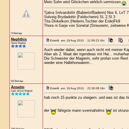
Mein Sohn wird Glöckchen wirklich vermissen
Tjalva Solvasdottir (Babierin/Baderin) Nos 6, LvT 7
Solveig Brydadottir (Feldscherin) SL 2,Sl 3
Tita Dinkelkorn (Heilerin,Tochter der Erde)Fk9
Thora ni Garje von Sonetal (Streunerin, zeitweise 
74 Beiträge
Nephthis
Erstellt am: 19 Aug 2010 : 11:59:23 Uhr
Senior Mitglied
Auch wieder dabei, wenn auch nicht mit meiner Kap
Aber als 2. Maat der irgendwas mit Hai... muharhar
Die Schwester der Magierin, sehr profan vom Rest
wieder eine Halbthorwalerin...
622 Beiträge
Anselm
Erstellt am: 19 Aug 2010 : 22:30:08 Uhr
super aktives Mitglied
hab noch 15 punkte zu steigern. und was ist das hi
der
fähigste mann svennaholms
ist strunz
1581 Beiträge