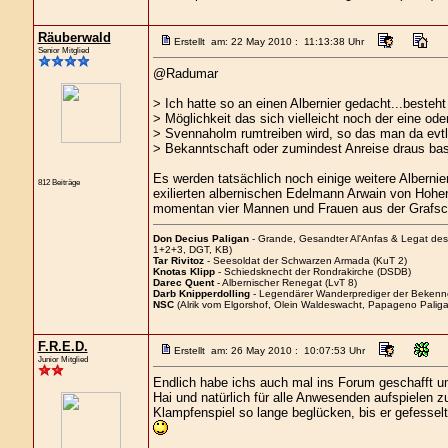
Räuberwald
Erstellt am: 22 May 2010 : 11:13:38 Uhr
Senior Mitglied
@Radumar
> Ich hatte so an einen Albernier gedacht...besteht
> Möglichkeit das sich vielleicht noch der eine ode
> Svennaholm rumtreiben wird, so das man da evt
> Bekanntschaft oder zumindest Anreise draus bas
Es werden tatsächlich noch einige weitere Albern
812 Beiträge
exilierten albernischen Edelmann Arwain von Hohe
momentan vier Mannen und Frauen aus der Grafscha
Don Decius Paligan
- Grande, Gesandter Al'Anfas & Legat de
1+2+3, DGT, KB)
Tar Rivitoz
- Seesoldat der Schwarzen Armada (KuT 2)
Knotas Klipp
- Schiedsknecht der Rondrakirche (DSDB)
Darec Quent
- Albernischer Renegat (LvT 8)
Darb Knipperdolling
- Legendärer Wanderprediger der Bekenn
NSC
(Alrik vom Elgorshof, Olein Waldeswacht, Papageno Paliga
F.R.E.D.
Erstellt am: 26 May 2010 : 10:07:53 Uhr
Junior Mitglied
Endlich habe ichs auch mal ins Forum geschafft um
Hai und natürlich für alle Anwesenden aufspielen 
Klampfenspiel so lange beglücken, bis er gefesse