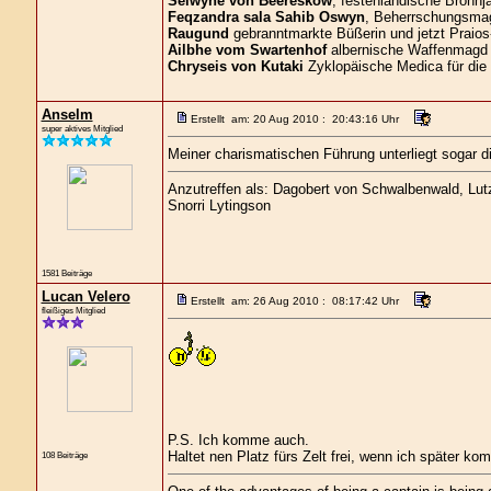
Selwyne von Beereskow
, festenländische Bronnja
Feqzandra sala Sahib Oswyn
, Beherrschungsmagi
Raugund
gebranntmarkte Büßerin und jetzt Praios
Ailbhe vom Swartenhof
albernische Waffenmagd 
Chryseis von Kutaki
Zyklopäische Medica für die
Anselm
Erstellt am: 20 Aug 2010 : 20:43:16 Uhr
super aktives Mitglied
Meiner charismatischen Führung unterliegt sogar di
Anzutreffen als: Dagobert von Schwalbenwald, Lutz 
Snorri Lytingson
1581 Beiträge
Lucan Velero
Erstellt am: 26 Aug 2010 : 08:17:42 Uhr
fleißiges Mitglied
P.S. Ich komme auch.
Haltet nen Platz fürs Zelt frei, wenn ich später ko
108 Beiträge