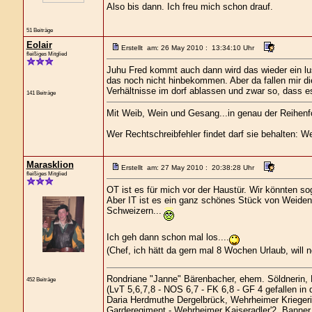
Also bis dann. Ich freu mich schon drauf.
51 Beiträge
Eolair
Erstellt am: 26 May 2010 : 13:34:10 Uhr
fleißiges Mitglied
Juhu Fred kommt auch dann wird das wieder ein lus
das noch nicht hinbekommen. Aber da fallen mir die
Verhältnisse im dorf ablassen und zwar so, dass e
141 Beiträge
Mit Weib, Wein und Gesang...in genau der Reihenf
Wer Rechtschreibfehler findet darf sie behalten: We
Marasklion
Erstellt am: 27 May 2010 : 20:38:28 Uhr
fleißiges Mitglied
OT ist es für mich vor der Haustür. Wir könnten so
Aber IT ist es ein ganz schönes Stück von Weiden 
Schweizern...
Ich geh dann schon mal los....
(Chef, ich hätt da gern mal 8 Wochen Urlaub, will ne
Rondriane "Janne" Bärenbacher, ehem. Söldnerin,
452 Beiträge
(LvT 5,6,7,8 - NOS 6,7 - FK 6,8 - GF 4 gefallen in
Daria Herdmuthe Dergelbrück, Wehrheimer Kriegerin
Garderegiment - Wehrheimer Kaiseradler'2. Banner,