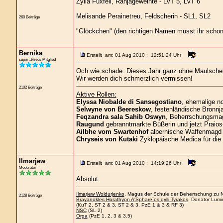
Zylia Fuxfell, Rahjageweihte - LvT 5, LvT 6
Melisande Perainetreu, Feldscherin - SL1, SL2
260 Beiträge
"Glöckchen" (den richtigen Namen müsst ihr schon
Bernika
Erstellt am: 01 Aug 2010 : 12:51:24 Uhr
super aktives Mitglied
Och wie schade. Dieses Jahr ganz ohne Maulsche
Wir werden dich schmerzlich vermissen!
2102 Beiträge
Aktive Rollen:
Elyssa Niobalde di Sansegostiano
, ehemalige n
Selwyne von Beereskow
, festenländische Bronnja
Feqzandra sala Sahib Oswyn
, Beherrschungsmagi
Raugund
gebranntmarkte Büßerin und jetzt Praios
Ailbhe vom Swartenhof
albernische Waffenmagd 
Chryseis von Kutaki
Zyklopäische Medica für die
Ilmarjew
Erstellt am: 01 Aug 2010 : 14:19:26 Uhr
Moderator
Absolut.
Ilmarjew Woldurjenko
, Magus der Schule der Beherrschung zu Ne
2128 Beiträge
Brayanokles Horathyon A'Sphareïos dylli Tyrakos
, Donator Lumi
(KuT 2, ST 2 & 3, ST 2 & 3, PzE 1 & 3 & RF 3)
NSC
(SL 2)
Orga
(PzE 1, 2, 3 & 3.5)