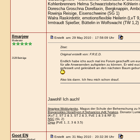
Kohlenbrenners Helma Schwarztobrische Köhlerin 
Dorescha Groschna Dorellaxin, Bergknappin, Ambo
Rowinja Reisige, Eisenschweine (SG 1)
Walra Raskirdottir, emotionsflexible Heilerin (LvT 9
Irmtraudt Spießer, Büttelin in Wolfswacht (TW 1,2)
Ilmarjew
Erstellt am: 29 May 2010 : 17:58:09 Uhr
Moderator
Zitat:
Original erstellt von: F.R.E.D.
2128 Beiträge
Endlich habe ichs auch mal ins Forum geschafft um euch
für alle Anwesenden aufspielen zu können. Er wird eu
gefesselt und geknäbelt an den nächsten Baum gebun
Also bis dann. Ich freu mich schon drauf.
Jawohl! Ich auch!
Ilmarjew Woldurjenko
, Magus der Schule der Beherrschung zu Ne
Brayanokles Horathyon A'Sphareïos dylli Tyrakos
, Donator Lumi
(KuT 2, ST 2 & 3, ST 2 & 3, PzE 1 & 3 & RF 3)
NSC
(SL 2)
Orga
(PzE 1, 2, 3 & 3.5)
Goot EN
Erstellt am: 31 May 2010 : 20:32:36 Uhr
super aktives Mitglied