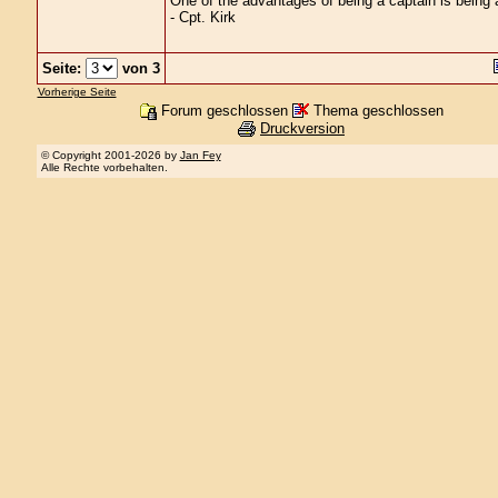
One of the advantages of being a captain is being a
- Cpt. Kirk
Seite:
von 3
Vorherige Seite
Forum geschlossen
Thema geschlossen
Druckversion
© Copyright 2001-2026 by
Jan Fey
Alle Rechte vorbehalten.