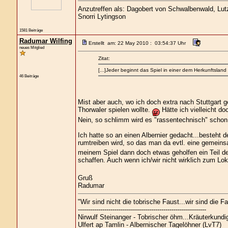
Anzutreffen als: Dagobert von Schwalbenwald, Lutz 
Snorri Lytingson
1581 Beiträge
Radumar Wilfing
Erstellt am: 22 May 2010 : 03:54:37 Uhr
neues Mitglied
Zitat:
[...]Jeder beginnt das Spiel in einer dem Herkunftslan
46 Beiträge
Mist aber auch, wo ich doch extra nach Stuttgart
Thorwaler spielen wollte.
Hätte ich vielleicht 
Nein, so schlimm wird es "rassentechnisch" schon
Ich hatte so an einen Albernier gedacht...besteht 
rumtreiben wird, so das man da evtl. eine gemein
meinem Spiel dann doch etwas geholfen ein Teil der 
schaffen. Auch wenn ich/wir nicht wirklich zum Lok
Gruß
Radumar
"Wir sind nicht die tobrische Faust...wir sind die Fa
---------------------------------------------------------------
Nirwulf Steinanger - Tobrischer öhm...Kräuterkundi
Ulfert ap Tamlin - Albernischer Tagelöhner (LvT7)