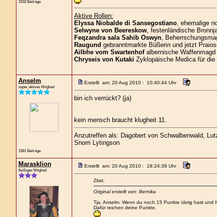
2102 Beiträge
Aktive Rollen:
Elyssa Niobalde di Sansegostiano
, ehemalige n
Selwyne von Beereskow
, festenländische Bronnja
Feqzandra sala Sahib Oswyn
, Beherrschungsmagi
Raugund
gebranntmarkte Büßerin und jetzt Praios
Ailbhe vom Swartenhof
albernische Waffenmagd 
Chryseis von Kutaki
Zyklopäische Medica für die
Anselm
Erstellt am: 20 Aug 2010 : 10:40:44 Uhr
super aktives Mitglied
bin ich verrückt? (ja)
kein mensch braucht klugheit 11.
Anzutreffen als: Dagobert von Schwalbenwald, Lutz 
Snorri Lytingson
1581 Beiträge
Marasklion
Erstellt am: 20 Aug 2010 : 18:24:39 Uhr
fleißiges Mitglied
Zitat:
Original erstellt von: Bernika
Tja, Anselm. Wenn du noch 15 Punkte übrig hast und fü
Dafür reichen deine Punkte.