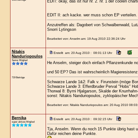
EDIT: okay, das ist nur nr. 2. nr. 1 der coolen cha
EDIT II: ach kacke. wer muss schon EP verteilen. s
Anzutreffen als: Dagobert von Schwalbenwald, Lutz 
Snorri Lytingson
Bearbeitet von: Anselm am: 19 Aug 2010 22:36:24 Uhr
Nitakis
Erstellt am: 20 Aug 2010 : 08:01:13 Uhr
Nanduriopoulos
Senior Mitglied
He Anselm, steiger doch einfach Pflanzenkunde n
und 50 EP? Das ist wahrscheinlich Magieresistenz 5
719 Beiträge
Schwarze Lande 1&2: Falk v. Firunstein (möge Bor
Schwarze Lande 3: Efferdbruder Perval "Hobs" Hob
Thorwal 8: Byrni Hjalgarson, Skalde der Knurrhahn
sonst: Nitakis Nanduriopoulos, zyklopäischer Mech
Bearbeitet von: Nitakis Nanduriopoulos am: 20 Aug 2010 08:03
Bernika
Erstellt am: 20 Aug 2010 : 09:32:15 Uhr
super aktives Mitglied
Tja, Anselm. Wenn du noch 15 Punkte übrig hast und
Dafür reichen deine Punkte.