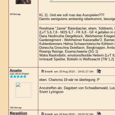
452 Beiträge
KL 11: Und wie soll man das Ausspielen???
Damits wenigstens ambientig rüberkommt, besorgen
Rondriane "Janne" Bärenbacher, ehem. Söldnerin,
(LvT 5,6,7,8 - NOS 6,7 - FK 6,8 - GF 4 gefallen in
Daria Herdmuthe Dergelbrück, Wehrheimer Kriegerin
Garderegiment - Wehrheimer Kaiseradler'2. Banner,
Kohlenbrenners Helma Schwarztobrische Köhlerin 
Dorescha Groschna Dorellaxin, Bergknappin, Ambo
Rowinja Reisige, Eisenschweine (SG 1)
Walra Raskirdottir, emotionsflexible Heilerin (LvT 9
Irmtraudt Spießer, Büttelin in Wolfswacht (TW 1,2)
Anselm
Erstellt am: 20 Aug 2010 : 19:01:17 Uhr
super aktives Mitglied
eben. Charisma 19 wär ne überlegung :P
Anzutreffen als: Dagobert von Schwalbenwald, Lutz 
Snorri Lytingson
1581 Beiträge
Marasklion
Erstellt am: 20 Aug 2010 : 19:22:12 Uhr