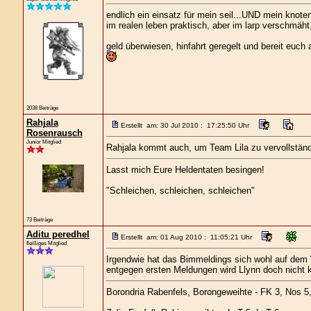
endlich ein einsatz für mein seil...UND mein knote
im realen leben praktisch, aber im larp verschmäh
geld überwiesen, hinfahrt geregelt und bereit euch a
2038 Beiträge
Rahjala
Erstellt am: 30 Jul 2010 : 17:25:50 Uhr
Rosenrausch
Junior Mitglied
Rahjala kommt auch, um Team Lila zu vervollständ
Lasst mich Eure Heldentaten besingen!
"Schleichen, schleichen, schleichen"
73 Beiträge
Aditu peredhel
Erstellt am: 01 Aug 2010 : 11:05:21 Uhr
fleißiges Mitglied
Irgendwie hat das Bimmeldings sich wohl auf dem
entgegen ersten Meldungen wird Llynn doch nich
Borondria Rabenfels, Borongeweihte - FK 3, Nos 5