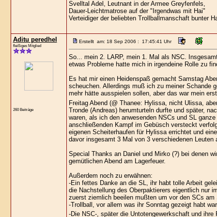
Svelltal Adel, Leutnant in der Armee Greyfenfels,
Dauer-Leichtmatrose auf der "Irgendwas mit Hai"
Verteidiger der beliebten Trollballmanschaft bunter H
Aditu peredhel
Erstellt am: 18 Sep 2006 : 17:45:41 Uhr
fleißiges Mitglied
So... mein 2. LARP, mein 1. Mal als NSC. Insgesam
etwas Probleme hatte mich in irgendeine Rolle zu fin
Es hat mir einen Heidenspaß gemacht Samstag Abend
scheuchen. Allerdings muß ich zu meiner Schande ges
mehr hätte ausspielen sollen, aber das war mein er
Freitag Abend (@ Thanee: Hylissa, nicht Ulissa, ab
Tronde (Andreas) herumturteln durfte und später, na
260 Beiträge
waren, als ich den anwesenden NSCs und SL ganze 3
anschließenden Kampf im Gebüsch versteckt verfo
eigenen Scheiterhaufen für Hylissa errichtet und ein
davor insgesamt 3 Mal von 3 verschiedenen Leuten 
Special Thanks an Daniel und Mirko (?) bei denen w
gemütlichen Abend am Lagerfeuer.
Außerdem noch zu erwähnen:
-Ein fettes Danke an die SL, ihr habt tolle Arbeit g
die Nachstellung des Oberpaktierers eigentlich nur im
zuerst ziemlich beeilen mußten um vor den SCs am 
-Trollball, vor allem was ihr Sonntag gezeigt habt wa
-Die NSC-, später die Untotengewerkschaft und ihre