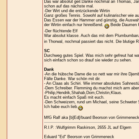
Das war absolut geil.Danke nochmal an Thomas, Jan 
schon auf das nächste mal.
-Der Wirt und die entzückende Wirtin
Ganz großes Tennis. Sowohl auf kulinarischer wie au
Das Essen war der Hammer und günstig, die Auswahl 
der Wirtin einfach nur hinreißend.
Beide Daumen 
-Der flüchtende Elf
War absolut klasse. Auch das mit dem Plumbumbarum
in Thorwal, nochmal passiert das nicht. Die blutige R
SC
Durchweg gutes Spiel. Was mich sehr gefreut hat wa
sich einfach schon so drauf sie wieder zu sehen.
Dank
-An die hübsche Dame die so nett war mir ihre Djembe
Fälle Danke. War schön mit dir.
- An Claas als Schiri. Wie immer absolutes Sahnestüc
-Dem Schreiber. Flemming du machst mich arm aber 
-Philip,Hendrik,Shahab,Dom,Christin,Klaus.
Es macht einfach Spaß mit euch.
-Den Schweizern, rund um Michael, seine Schweter 
Ich habe euch lieb.
MfG Ralf aka [b]Ed[/buard Beorson von Grimmeneck (d
R.I.P. :Wulfgrimm Raskirson, 2655 JL auf Elgern
Eduard "Ed" Beorson von Grimmeneck