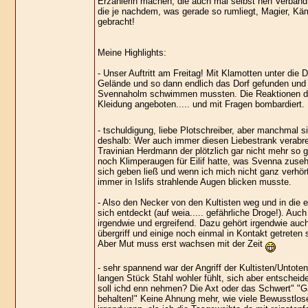
Erzählerin machen, die auch mal selbst nen Verband
die je nachdem, was gerade so rumliegt, Magier, Kä
gebracht!
Meine Highlights:
- Unser Auftritt am Freitag! Mit Klamotten unter die
Gelände und so dann endlich das Dorf gefunden und 
Svennaholm schwimmen mussten. Die Reaktionen der 
Kleidung angeboten..... und mit Fragen bombardiert.
- tschuldigung, liebe Plotschreiber, aber manchmal s
deshalb: Wer auch immer diesen Liebestrank verabre
Travinian Herdmann der plötzlich gar nicht mehr so g
noch Klimperaugen für Eilif hatte, was Svenna zuse
sich geben ließ und wenn ich mich nicht ganz verhört
immer in Islifs strahlende Augen blicken musste.
- Also den Necker von den Kultisten weg und in die 
sich entdeckt (auf weia..... gefährliche Droge!). A
irgendwie und ergreifend. Dazu gehört irgendwie au
übergriff und einige noch einmal in Kontakt getreten
Aber Mut muss erst wachsen mit der Zeit
- sehr spannend war der Angriff der Kultisten/Unto
langen Stück Stahl wohler fühlt, sich aber entschei
soll ichd enn nehmen? Die Axt oder das Schwert" "Gar
behalten!" Keine Ahnung mehr, wie viele Bewusstlose