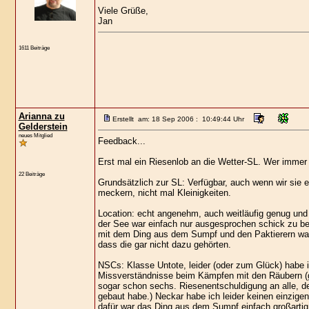
Viele Grüße,
Jan
1611 Beiträge
Arianna zu
Erstellt am: 18 Sep 2006 : 10:49:44 Uhr
Gelderstein
neues Mitglied
Feedback...
Erst mal ein Riesenlob an die Wetter-SL. Wer immer
22 Beiträge
Grundsätzlich zur SL: Verfügbar, auch wenn wir sie e
meckern, nicht mal Kleinigkeiten.
Location: echt angenehm, auch weitläufig genug und
der See war einfach nur ausgesprochen schick zu bes
mit dem Ding aus dem Sumpf und den Paktierern war
dass die gar nicht dazu gehörten.
NSCs: Klasse Untote, leider (oder zum Glück) habe 
Missverständnisse beim Kämpfen mit den Räubern (gah
sogar schon sechs. Riesenentschuldigung an alle, d
gebaut habe.) Neckar habe ich leider keinen einzig
dafür war das Ding aus dem Sumpf einfach großartig