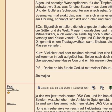
Algen und sonstige Wasserpflanzen, für das Tropfen 
schwitzt wie Sau, was für eine Sauna muss dann b
Und der 'Bulle' als Schiedsrichter war unschlagbar. 
Svenna war mal exakt das, was man sich unter einer T
am Ohr weg, schnappt sich Axt und Schild und zieht
SCs: Eigentlich mit allen, die ich angespielt habe o
die Götter und die Welt, Magie, thorwalsches und ma
Mitmaraskani, auch wenn die eindeutig noch bunter w
versorgt und Kekse verteilt, Suppe und Gulasch geko
Dingen mit einem Traviageweihten samt Ehefrau, di
Massen verteilen.
Kurz: Vielleicht drei oder maximal viermal über eine 
vollkommen in Luft aufgelöst hat. Selber nach doch 
überwiegend eine klasse Con und ein für meinen 
P.S.: Danke an Iris für die Geduld mit meiner Frisur
Jinimajida
Fabi
Erstellt am: 18 Sep 2006 : 11:52:56 Uhr
neues Mitglied
ja das war jetzt mein erstes DSA Con, und ich hab a
Spielern war...hehehe... viel Ambiente Spiel gehabt.
Ja wird wohl bestimmt nicht mein letztes DAS Con
34 Beiträge
Hoffe ich sehe viele von euch auf Heldentrutz (wenn