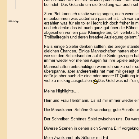
befindet. Das Gelände um die Siedlung war auch sehr
Zum Plot kann ich relativ wenig sagen, auch wenn ic
mitbekommen was außerhalb passiert ist. Ich war zu s
8 Beiträge
erzählen was für ein toller Hecht ich doch früher in m
und ich denke das ist auch ganz gut über die Bühne 
abgesehen von ein paar Kleinigkeiten, OT verletzt. I
Trollballregeln und deren kreative Auslegung gelernt.
Falls einige Spieler denken sollten, die Sieger stan
gleichen Chancen. Einige Mannschaften hatten aber 
wie sie den Schiedsrichter auf ihre Seite gezogen h
immer wieder vor meinen Augen für ihre Spiele auf
Mannschaften entschuldigen wenn ich sie zu sehr sc
überspanne, aber andererseits hat man mir gesagt, d
dafür ja aber auch die eine oder andere IT-Quittun
viel zu mickrig ausgefallen.
Das Geld was ich "ein
Meine Highlights....
Herr und Frau Herdmann. Es ist mir immer wieder ein
Die Maraskaner. Schöne Gewandung, gute Ausrüstun
Der Schreiber. Schönes Spiel zwischen uns. Du wars
Diverse Szenen in denen sich Svenna Eilif vorgeknöp
Mein Zweikampf als Söldner mit Ed.