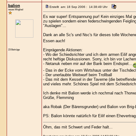
balion
Erstellt am: 18 Sep 2006 : 14:38:49 Uhr
neues Mitglied
Es war super! Entspannung pur! Kein einziges Mal 
zu spielen sondern einen federschwingenden Feigling,
"Auslagen"...
Dank an alle Sc's und Nsc's für dieses tolle Wochen
Essen auch!
Einprägende Aktionen:
23 Beiträge
- Wo der Schiedsrichter und ich dem armen Eilif an
recht heftige Diskussionen. Sorry, ich bin vor Lachen
- Netanuk neben mir auf der Bank beim Endspiel...
- Das in der Ecke vom Wirtshaus unter der Tischdec
- Der unerlaubte Weitwurf beim Trollball
- Das mit dem Kessel in der Taverne (die betreffende
und vieles mehr. Schönes Spiel mit dem Schiedsricht
Ich denke mit Balion werde ich nochmal nach Thorwal
Grüße, Flemming
aka Robak (Der Bärensgrunder) und Balion von Brig-L
PS: Balion könnte natürlich für Eilif einen Ehevertra
Öhm, das mit Schwert und Feder halt...