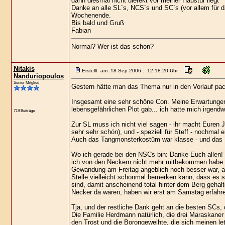
dann diesmal nicht dierekt vor meiner Haustür liegt ^
Danke an alle SL´s, NCS´s und SC´s (vor allem für d
Wochenende.
Bis bald und Gruß
Fabian
Normal? Wer ist das schon?
Nitakis
Erstellt am: 18 Sep 2006 : 12:18:20 Uhr
Nanduriopoulos
Senior Mitglied
Gestern hätte man das Thema nur in den Vorlauf pack
Insgesamt eine sehr schöne Con. Meine Erwartungen
lebensgefährlichen Plot gab... ich hatte mich irgendwie
719 Beiträge
Zur SL muss ich nicht viel sagen - ihr macht Euren J
sehr sehr schön), und - speziell für Steff - nochmal e
Auch das Tangmonsterkostüm war klasse - und das Mo
Wo ich gerade bei den NSCs bin: Danke Euch allen! 
ich von den Neckern nicht mehr mitbekommen habe. D
Gewandung am Freitag angeblich noch besser war, a
Stelle vielleicht schonmal bemerken kann, dass es 
sind, damit anscheinend total hinter dem Berg gehalt
Necker da waren, haben wir erst am Samstag erfahr
Tja, und der restliche Dank geht an die besten SCs, d
Die Familie Herdmann natürlich, die drei Maraskaner 
den Trost und die Borongeweihte, die sich meinen le