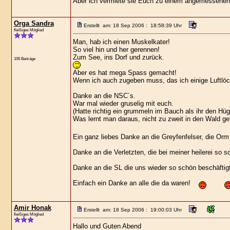
Aber ich vermiete sie Euch zu einem angemessenen 
Orga Sandra
Erstellt am: 18 Sep 2006 : 18:58:39 Uhr
fleißiges Mitglied
Man, hab ich einen Muskelkater!
So viel hin und her gerennen!
Zum See, ins Dorf und zurück.
106 Beiträge
Aber es hat mega Spass gemacht!
Wenn ich auch zugeben muss, das ich einige Luftlöc
Danke an die NSC´s.
War mal wieder gruselig mit euch.
(Hatte richtig ein grummeln im Bauch als ihr den Hü
Was lernt man daraus, nicht zu zweit in den Wald g
Ein ganz liebes Danke an die Greyfenfelser, die Orm
Danke an die Verletzten, die bei meiner heilerei so s
Danke an die SL die uns wieder so schön beschäftig
Einfach ein Danke an alle die da waren!
Amir Honak
Erstellt am: 18 Sep 2006 : 19:00:03 Uhr
fleißiges Mitglied
Hallo und Guten Abend