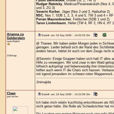
Fydus Bärenklaue
, Druide (SL 1, TW 3)
Rudger Ratotzky
, Medicus/Peraineakoluth (Nos 4, 5
und 3, ZG 3)
Severin Korber
, Jäger (Nos 2 und 3, Haibuthar 2)
NSC
, Nos 7, SDB 1, 2, 3, 4 und 5, TW 3 und 4 = RF
Perian Maurenbrecher
, Feldscher (SDB 1 und 2)
Taron Lindenbaum
, Heiler (TW 4, RF 2, HN 4, HT 1
Arianna zu
Erstellt am: 18 Sep 2006 : 14:02:03 Uhr
Gelderstein
neues Mitglied
@ Thanee: Wir haben jeden Morgen jeden in Sichtwe
getragen. Leider befand sich der Rand des Sichtfel
anders herum, hättet ihr euch vor dem Zeugs nicht r
22 Beiträge
@Severin: Einige Gruppen haben sich halt IT alles 
Hilfe zu verweigern. Wir sind zwar in den Wald gehop
hilfreich aufspringt und liebenswürdig ihre Unterstü
helfen auch wenn IT die Chars sich hassen. Verbasel
mit irgend jemandem im schwarz-roten Wappenrock...
Jinimajida
Claas
Erstellt am: 18 Sep 2006 : 14:22:08 Uhr
ganz neu hier
Ich habe mich relativ kurzfristig entschlossen als N
nicht getan hätte. Die Rolle als Schiedsrichter hat m
Die Location war meiner Meinung nach eine tolle Wah