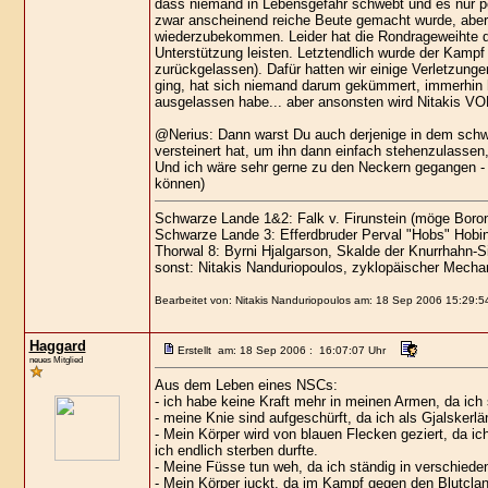
dass niemand in Lebensgefahr schwebt und es nur p
zwar anscheinend reiche Beute gemacht wurde, aber
wiederzubekommen. Leider hat die Rondrageweihte da
Unterstützung leisten. Letztendlich wurde der Kampf
zurückgelassen). Dafür hatten wir einige Verletzun
ging, hat sich niemand darum gekümmert, immerhin h
ausgelassen habe... aber ansonsten wird Nitakis VO
@Nerius: Dann warst Du auch derjenige in dem schw
versteinert hat, um ihn dann einfach stehenzulassen,
Und ich wäre sehr gerne zu den Neckern gegangen - 
können)
Schwarze Lande 1&2: Falk v. Firunstein (möge Boron
Schwarze Lande 3: Efferdbruder Perval "Hobs" Hobi
Thorwal 8: Byrni Hjalgarson, Skalde der Knurrhahn-S
sonst: Nitakis Nanduriopoulos, zyklopäischer Mechan
Bearbeitet von: Nitakis Nanduriopoulos am: 18 Sep 2006 15:29:5
Haggard
Erstellt am: 18 Sep 2006 : 16:07:07 Uhr
neues Mitglied
Aus dem Leben eines NSCs:
- ich habe keine Kraft mehr in meinen Armen, da ic
- meine Knie sind aufgeschürft, da ich als Gjalskerlä
- Mein Körper wird von blauen Flecken geziert, da i
ich endlich sterben durfte.
- Meine Füsse tun weh, da ich ständig in verschiede
- Mein Körper juckt, da im Kampf gegen den Blutcl