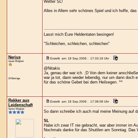
Wetter SL!
Alles in Allem sehr schönes Spiel und ich hoffe, d
Lasst mich Eure Heldentaten besingen!
"Schleichen, schleichen, schleichen"
Nerius
Erstellt am: 18 Sep 2006 : 17:33:18 Uhr
neues Mitglied
@Nitakis
Ja, genau der war ich. ;D Von dem keiner anschließen
war ja tot, dann wieder lebendig, nur um dann doch 
24 Beiträge
für das schöne Gebet bei dem Heilsegen. ^^
Rekker aus
Erstellt am: 18 Sep 2006 : 17:38:08 Uhr
Leidenschaft
Senior Mitglied
So dann schreibe ich auch mal meine Meinung auf da
SL
Habe ich zwar IT nie gebracht, war aber immer im A
Nochmals danke für das Shuttlen am Sonntag. Das W