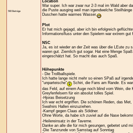
Location
War super. Ich war zwar nur 2-3 mal im Wald aber da
die Puste ausging weil man irgendwelche Steilhänge
560 Beiträge
Duschen hatte warmes Wasser.
Plot
Er hat mich gejagd, aber ich bin erfolgreich geflüc
Informationsfluss unter den Spielern war extrem gut 
NSC
Ja, es ist wieder an der Zeit was über die LEute zu s
waren gut. Ziemlich gut sogar. Hat eine Menge Spaß
eingeschätzt hat. So macht das auch Spaß.
Höhepunkte
- Die Trollballspiele.
Ich hatte lange nicht mehr so einen SPaß auf irgend
"unparteische"
Schiri, die Fans am Rande. Es war 
das Feld, auf einem Auge noch blind vom Wein, die K
Greyfenfelsern für ein absolut tolles Spiel.
-Hjoras Beisetzung
Ich war echt ergriffen. Die schönen Reden, das Met, 
Swafnirs Hallen einzuziehen.
-Kampf gegen Claas als Söldner.
Ohne Worte, da habe ich zuviel auf die Nase beko
-Heilereinsatz in der Taverne.
Danke an alle die für mich gesungen, gebetet und m
-Die Tanzrunde von Samstag auf Sonntag