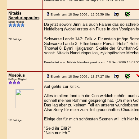
Bearbeitet von: Thanee am: 18 Sep 2006 13:47:18 Uhr
Nitakis
Erstellt am: 18 Sep 2006 : 12:59:59 Uhr
Nanduriopoulos
Senior Mitglied
Da jetzt sowohl Jinni als auch Falane das so schrei
Heidelberg (wobei erstes ein Fluss in den Voralpen is
Schwarze Lande 1&2: Falk v. Firunstein (möge Boron
719 Beiträge
Schwarze Lande 3: Efferdbruder Perval "Hobs" Hobi
Thorwal 8: Byrni Hjalgarson, Skalde der Knurrhahn-S
sonst: Nitakis Nanduriopoulos, zyklopäischer Mechan
Bearbeitet von: Nitakis Nanduriopoulos am: 18 Sep 2006 13:01:5
Moebius
Erstellt am: 18 Sep 2006 : 13:27:27 Uhr
fleißiges Mitglied
Auf gehts zur Kritik.
Alles in allem fand ich die Con wirklich schön, auc
schnell meinen Rahmen gesprengt hat. (Oh mein Gott,
Das lag aber zu keinem Teil an unserer wunderbaren 
Also Sorry für mein zum Teil grauenhaftes Charakter
Einige der für mich schönsten Szenen will ich hier ku
100 Beiträge
"Seid ihr Eilif?"
"Nein nur ich."