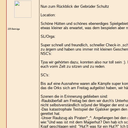
Nun zum Rückblick der Gebrüder Schultz
Location:
Schöne Hütten und schönes ebenerdiges Spielgebiet, 
etwas kleiner als erwartet, was dem bespielen aber ni
225 Beiträge
SL/Orga:
Super schnell und freundlich, schneller Check-in ,s
zu ärgern und haben uns immer mit kleinen Geschen
NSC's:
Tjoa wir gehörten dazu, konnten also nur toll sein :). 
euch vorm Zelt zu sitzen und zu reden.
SC's:
Bis auf eine Ausnahme waren alle Kämpfe super korr
das die Orks sich am Freitag aufgelöst haben, wir hä
Szenen die in Erinnerung geblieben sind:
-Raubüberfall am Freitag bei dem wir durch's Unterh
nicht selbstverständlich ist)und der Magier der erst
-Das katastrophale Testspiel der Gjalsker gegen de
gerettet hat.
-Unser Raubzug als Piraten^_^. Angefangen bei den 
wie:"Und was ist mit dem Magierhut? Den hab ich s
Kopf geschlagen wird: "Hut?! was für ein Hut?!" Ich 