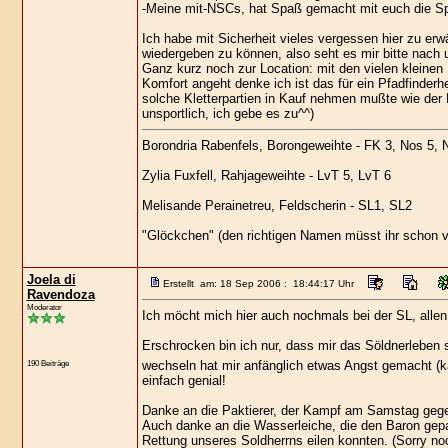
-Meine mit-NSCs, hat Spaß gemacht mit euch die Spie
Ich habe mit Sicherheit vieles vergessen hier zu er
wiedergeben zu können, also seht es mir bitte nach u
Ganz kurz noch zur Location: mit den vielen kleine
Komfort angeht denke ich ist das für ein Pfadfinder
solche Kletterpartien in Kauf nehmen mußte wie der 
unsportlich, ich gebe es zu^^)
Borondria Rabenfels, Borongeweihte - FK 3, Nos 5, 
Zylia Fuxfell, Rahjageweihte - LvT 5, LvT 6
Melisande Perainetreu, Feldscherin - SL1, SL2
"Glöckchen" (den richtigen Namen müsst ihr schon v
Joela di
Erstellt am: 18 Sep 2006 : 18:44:17 Uhr
Ravendoza
Moderator
Ich möcht mich hier auch nochmals bei der SL, allen
Erschrocken bin ich nur, dass mir das Söldnerleben s
wechseln hat mir anfänglich etwas Angst gemacht (ka
190 Beiträge
einfach genial!
Danke an die Paktierer, der Kampf am Samstag gege
Auch danke an die Wasserleiche, die den Baron gepack
Rettung unseres Soldherrns eilen konnten. (Sorry no