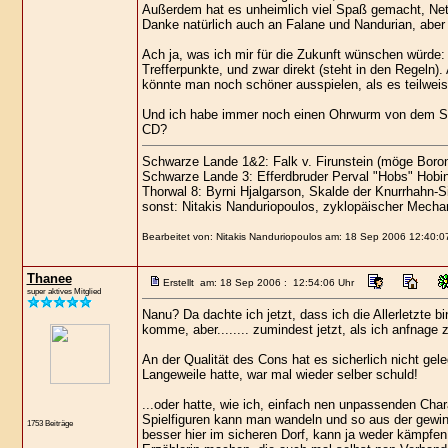
Außerdem hat es unheimlich viel Spaß gemacht, Net
Danke natürlich auch an Falane und Nandurian, aber 
Ach ja, was ich mir für die Zukunft wünschen würde
Trefferpunkte, und zwar direkt (steht in den Regeln
könnte man noch schöner ausspielen, als es teilweis
Und ich habe immer noch einen Ohrwurm von dem Swaf
CD?
Schwarze Lande 1&2: Falk v. Firunstein (möge Boron
Schwarze Lande 3: Efferdbruder Perval "Hobs" Hobi
Thorwal 8: Byrni Hjalgarson, Skalde der Knurrhahn-S
sonst: Nitakis Nanduriopoulos, zyklopäischer Mechan
Bearbeitet von: Nitakis Nanduriopoulos am: 18 Sep 2006 12:40:0
Thanee
Erstellt am: 18 Sep 2006 : 12:54:06 Uhr
super aktives Mitglied
Nanu? Da dachte ich jetzt, dass ich die Allerletzte 
komme, aber........ zumindest jetzt, als ich anfnage z
An der Qualität des Cons hat es sicherlich nicht gel
Langeweile hatte, war mal wieder selber schuld!
...oder hatte, wie ich, einfach nen unpassenden Char
Spielfiguren kann man wandeln und so aus der gewinn
1753 Beiträge
besser hier im sicheren Dorf, kann ja weder kämpfen 