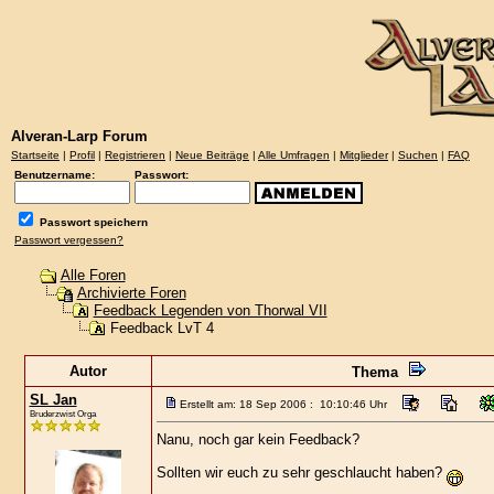
Alveran-Larp Forum
Startseite
|
Profil
|
Registrieren
|
Neue Beiträge
|
Alle Umfragen
|
Mitglieder
|
Suchen
|
FAQ
Benutzername:
Passwort:
Passwort speichern
Passwort vergessen?
Alle Foren
Archivierte Foren
Feedback Legenden von Thorwal VII
Feedback LvT 4
Autor
Thema
SL Jan
Erstellt am: 18 Sep 2006 : 10:10:46 Uhr
Bruderzwist Orga
Nanu, noch gar kein Feedback?
Sollten wir euch zu sehr geschlaucht haben?