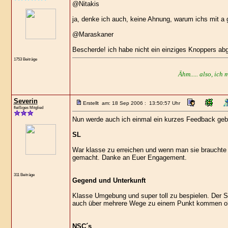
@Nitakis
ja, denke ich auch, keine Ahnung, warum ichs mit a 
@Maraskaner
Bescherde! ich habe nicht ein einziges Knoppers abge
1753 Beiträge
Ähm..... also, ich 
Severin
Erstellt am: 18 Sep 2006 : 13:50:57 Uhr
fleißiges Mitglied
Nun werde auch ich einmal ein kurzes Feedback geb
SL
War klasse zu erreichen und wenn man sie brauchte wa
gemacht. Danke an Euer Engagement.
311 Beiträge
Gegend und Unterkunft
Klasse Umgebung und super toll zu bespielen. Der S
auch über mehrere Wege zu einem Punkt kommen oh
NSC´s