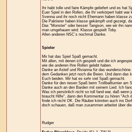
Ihr habt tolle und faire Kämpfe geliefert und es ha
Euer Spiel in den Rollen, die Ihr verkörpert habt war 
Svenna und ihr noch nicht Ehemann haben klasse zus
Die Paktierer haben klasse gekämpft und gezeigt, da
Das "Monster" oder besser Tangson, wie wir ihn nan
man umgehauen wird. Klasse gespielt Toby.
Allen anderen NSC´s nochmal Danke.
Spieler
Mir hat das Spiel Spaß gemacht.
Mit allen, mit denen ich gespielt und die ich anges
wie die anderen Ihre Rollen gelebt haben.
Danke an Asleif und Rivianna für das wunderschöne
dem Gedanken jetzt noch die Beien. Und dann das ko
Euch beiden. Mir hat es sehr viel Spaß gemacht.
Danke für den riesen Spaß beim Trollballturnier am S
Danke auch an den Barden mit seinem Lied. Ich fand
Was ich persönlich nicht so toll fand war, daß wenn
braucht Hilfe", dann den Kommentar zu hören "Ach die
finde ich nicht OK. Die Räuber könnten auch ins Do
doch schauen, daß man zusammen arbeitet über die 
Rudger