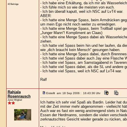
- Ich habe eine Erkältung, da ich mir als Wasserlei
42 Beiträge
- Ich fühle mich so wie die meisten von euch.
- Ich bin überall kaputt, weil ich NSC auf LvT4 war.
ABER:
- Ich hatte eine Menge Spass, beim Armdrücken geg
um mein Ego nicht noch weiter zu erniedrigen.
- Ich hatte eine Menge Spass, beim Trollball spiel g
„Junger Mann“! Kompliment an Claas)
- Ich hatte eine Menge Spass dabei als Wasserleich
ziehen.
- Ich hatte viel Spass beim hin und her laufen, da 
wie „dich braucht kein Mensch“ gesungen haben.
- Ich hatte eine Menge Spass dabei, durch Brennn
- Ich hatte viel Spass dabei auch Jay eine Flasche
- Ich hatte viel Spass, am Samstagabend in Taver
- Ich hatte viel Spass dabei, als die SL und andere 
- Ich hatte viel Spass, weil ich NSC auf LvT4 war.
Ralf
Rahjala
Erstellt am: 18 Sep 2006 : 16:43:36 Uhr
Rosenrausch
Junior Mitglied
Ich hatte ich sehr viel Spaß als Bardin. Leider hat 
mit der Zeit immer mehr abgenommen - vielleicht hätt
Auch war es fast ein wenig anstrengend stets in Natu
Essen der Herdmanns, sondern die vielen verschied
zerknautschtes Gesicht wieder gerade zu rücken, 