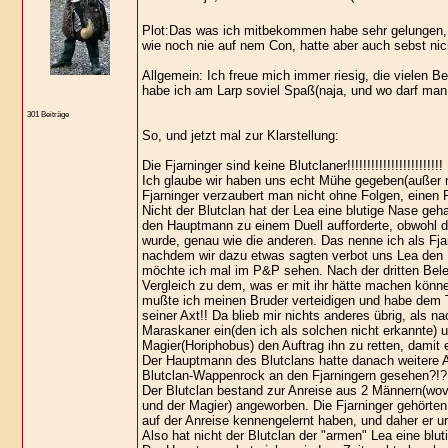
Plot:Das was ich mitbekommen habe sehr gelungen, h
wie noch nie auf nem Con, hatte aber auch sebst ni
Allgemein: Ich freue mich immer riesig, die vielen 
habe ich am Larp soviel Spaß(naja, und wo darf man 
301 Beiträge
So, und jetzt mal zur Klarstellung:
Die Fjarninger sind keine Blutclaner!!!!!!!!!!!!!!!!!!!!!!!!
Ich glaube wir haben uns echt Mühe gegeben(außer m
Fjarninger verzaubert man nicht ohne Folgen, einen F
Nicht der Blutclan hat der Lea eine blutige Nase geh
den Hauptmann zu einem Duell aufforderte, obwohl de
wurde, genau wie die anderen. Das nenne ich als Fj
nachdem wir dazu etwas sagten verbot uns Lea den 
möchte ich mal im P&P sehen. Nach der dritten Belei
Vergleich zu dem, was er mit ihr hätte machen könne
mußte ich meinen Bruder verteidigen und habe dem T
seiner Axt!! Da blieb mir nichts anderes übrig, als na
Maraskaner ein(den ich als solchen nicht erkannte) u
Magier(Horiphobus) den Auftrag ihn zu retten, damit e
Der Hauptmann des Blutclans hatte danach weitere An
Blutclan-Wappenrock an den Fjarningern gesehen?!? 
Der Blutclan bestand zur Anreise aus 2 Männern(wo
und der Magier) angeworben. Die Fjarninger gehörten
auf der Anreise kennengelernt haben, und daher er 
Also hat nicht der Blutclan der "armen" Lea eine blu