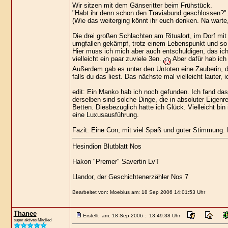
Wir sitzen mit dem Gänseritter beim Frühstück.
"Habt ihr denn schon den Traviabund geschlossen?".
(Wie das weiterging könnt ihr euch denken. Na warte,
Die drei großen Schlachten am Ritualort, im Dorf mi
umgfallen gekämpf, trotz einem Lebenspunkt und so g
Hier muss ich mich aber auch entschuldigen, das ic
vielleicht ein paar zuviele 3en.
Aber dafür hab ich
Außerdem gab es unter den Untoten eine Zauberin, d
falls du das liest. Das nächste mal vielleicht lauter
edit: Ein Manko hab ich noch gefunden. Ich fand das
derselben sind solche Dinge, die in absoluter Eigen
Betten. Diesbezüglich hatte ich Glück. Vielleicht b
eine Luxusausführung.
Fazit: Eine Con, mit viel Spaß und guter Stimmung.
Hesindion Blutblatt Nos
Hakon "Premer" Savertin LvT
Llandor, der Geschichtenerzähler Nos 7
Bearbeitet von: Moebius am: 18 Sep 2006 14:01:53 Uhr
Thanee
Erstellt am: 18 Sep 2006 : 13:49:38 Uhr
super aktives Mitglied