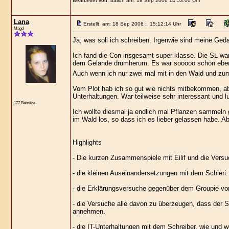
Bearbeitet von: balion am: 18 Sep 2006 14:53:00 Uhr
Lana
Erstellt am: 18 Sep 2006 : 15:12:14 Uhr
Magd
Ja, was soll ich schreiben. Irgenwie sind meine Gedan
Ich fand die Con insgesamt super klasse. Die SL war
dem Gelände drumherum. Es war sooooo schön ebene
Auch wenn ich nur zwei mal mit in den Wald und zu
Vom Plot hab ich so gut wie nichts mitbekommen, ab
Unterhaltungen. War teilweise sehr interessant und lu
177 Beiträge
Ich wollte diesmal ja endlich mal Pflanzen sammeln 
im Wald los, so dass ich es lieber gelassen habe. A
Highlights
- Die kurzen Zusammenspiele mit Eilif und die Versu
- die kleinen Auseinandersetzungen mit dem Schieri.
- die Erklärungsversuche gegenüber dem Groupie vom
- die Versuche alle davon zu überzeugen, dass der S
annehmen.
- die IT-Unterhaltungen mit dem Schreiber, wie und