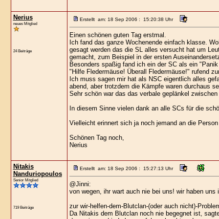
Nerius
Erstellt am: 18 Sep 2006 : 15:20:38 Uhr
neues Mitglied
Einen schönen guten Tag erstmal.
Ich fand das ganze Wochenende einfach klasse. Wob
gesagt werden das die SL alles versucht hat um Leu
24 Beiträge
gemacht, zum Beispiel in der ersten Auseinanderset
Besonders spaßig fand ich ein der SC als ein "Pani
"Hilfe Fledermäuse! Überall Fledermäuse!" rufend zur
Ich muss sagen mir hat als NSC eigentlich alles gef
abend, aber trotzdem die Kämpfe waren durchaus se
Sehr schön war das das verbale geplänkel zwischen
In diesem Sinne vielen dank an alle SCs für die sc
Vielleicht erinnert sich ja noch jemand an die Pers
Schönen Tag noch,
Nerius
Nitakis
Erstellt am: 18 Sep 2006 : 15:27:13 Uhr
Nanduriopoulos
Senior Mitglied
@Jinni:
von wegen, ihr wart auch nie bei uns! wir haben uns 
zur wir-helfen-dem-Blutclan-(oder auch nicht)-Problem
719 Beiträge
Da Nitakis dem Blutclan noch nie begegnet ist, sagte