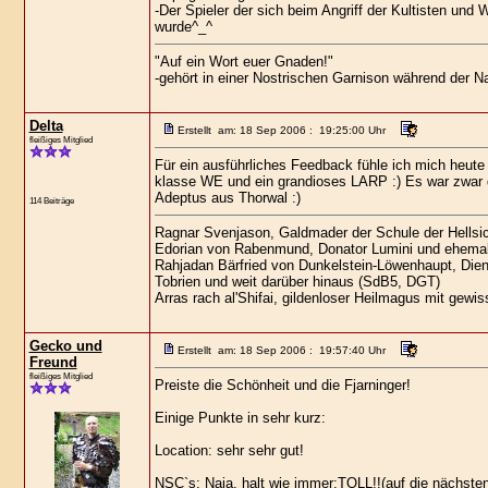
-Der Spieler der sich beim Angriff der Kultisten un
wurde^_^
"Auf ein Wort euer Gnaden!"
-gehört in einer Nostrischen Garnison während der 
Delta
Erstellt am: 18 Sep 2006 : 19:25:00 Uhr
fleißiges Mitglied
Für ein ausführliches Feedback fühle ich mich heute
klasse WE und ein grandioses LARP :) Es war zwar d
Adeptus aus Thorwal :)
114 Beiträge
Ragnar Svenjason, Galdmader der Schule der Hellsi
Edorian von Rabenmund, Donator Lumini und ehemal
Rahjadan Bärfried von Dunkelstein-Löwenhaupt, Diene
Tobrien und weit darüber hinaus (SdB5, DGT)
Arras rach al'Shifai, gildenloser Heilmagus mit gew
Gecko und
Erstellt am: 18 Sep 2006 : 19:57:40 Uhr
Freund
fleißiges Mitglied
Preiste die Schönheit und die Fjarninger!
Einige Punkte in sehr kurz:
Location: sehr sehr gut!
NSC`s: Naja, halt wie immer:TOLL!!(auf die nächsten 