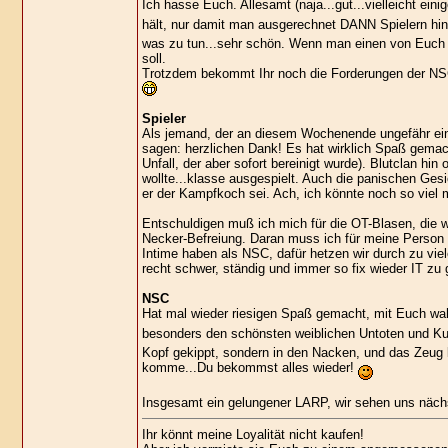
Ich hasse Euch. Allesamt (naja...gut...vielleicht eini
hält, nur damit man ausgerechnet DANN Spielern hinte
was zu tun...sehr schön. Wenn man einen von Euch b
soll.
Trotzdem bekommt Ihr noch die Forderungen der NSC-
Spieler
Als jemand, der an diesem Wochenende ungefähr ein
sagen: herzlichen Dank! Es hat wirklich Spaß gemach
Unfall, der aber sofort bereinigt wurde). Blutclan h
wollte...klasse ausgespielt. Auch die panischen Gesi
er der Kampfkoch sei. Ach, ich könnte noch so viel 
Entschuldigen muß ich mich für die OT-Blasen, die w
Necker-Befreiung. Daran muss ich für meine Person au
Intime haben als NSC, dafür hetzen wir durch zu vie
recht schwer, ständig und immer so fix wieder IT zu
NSC
Hat mal wieder riesigen Spaß gemacht, mit Euch wa
besonders den schönsten weiblichen Untoten und Ku
Kopf gekippt, sondern in den Nacken, und das Zeug l
komme...Du bekommst alles wieder!
Insgesamt ein gelungener LARP, wir sehen uns näch
Ihr könnt meine Loyalität nicht kaufen!