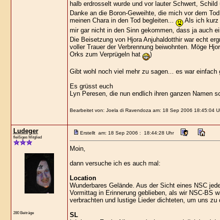
halb erdrosselt wurde und vor lauter Schwert, Schild
Danke an die Boron-Geweihte, die mich vor dem Tod ge
meinen Chara in den Tod begleiten...
Als ich kurz 
mir gar nicht in den Sinn gekommen, dass ja auch e
Die Beisetzung von Hjora Anjuhaldotthir war echt er
voller Trauer der Verbrennung beiwohnten. Möge Hjo
Orks zum Verprügeln hat
)
Gibt wohl noch viel mehr zu sagen... es war einfach g
Es grüsst euch
Lyn Peresen, die nun endlich ihren ganzen Namen s
Bearbeitet von: Joela di Ravendoza am: 18 Sep 2006 18:45:04 U
Ludeger
Erstellt am: 18 Sep 2006 : 18:44:28 Uhr
fleißiges Mitglied
Moin,
dann versuche ich es auch mal:
Location
Wunderbares Gelände. Aus der Sicht eines NSC jede 
Vormittag in Erinnerung geblieben, als wir NSC-BS 
verbrachten und lustige Lieder dichteten, um uns zu d
280 Beiträge
SL