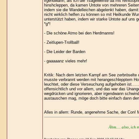
irgendwann, als ich die Tsageweihte da mit reinstopf
hinshcleppen, da kamen Untote von mehreren Seiten u
indem sie die Wandelleichen abgelenkt haben, damit
nicht wirklich helfen zu können so mit Heilkunde Wu
unterstützt haben, indem wir starke Untote auf uns 
*g*!
- Die schöne Atmo bei den Herdmanns!
- Zeitlupen-Trollball!
- Die Leider der Barden
- gaaaaanz vieles mehr!
Kritik: Nach dem letzten Kampf am See zerbröselte d
musste verbrannt werden mit herangeschlepptem Holz
leuchtet, oder diese Verseuchung aufgehoben ist.....
offensichtlich und vor allem, und das war das Unang
wegdrücken und ignorieren, aber irgendwann schwind
austauschen mag, möge doch bitte einfach dann den
Alles in allem: Runde, angenehme Sache, der Con! M
Ähm..... also, ich 