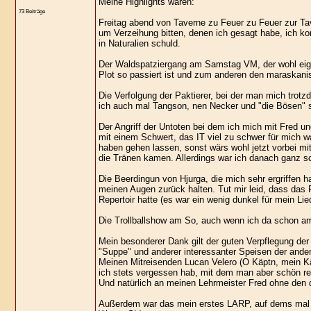
Meine Highlights waren:
73 Beiträge
Freitag abend von Taverne zu Feuer zu Feuer zur Ta
um Verzeihung bitten, denen ich gesagt habe, ich k
in Naturalien schuld.
Der Waldspatziergang am Samstag VM, der wohl eigen
Plot so passiert ist und zum anderen den maraska
Die Verfolgung der Paktierer, bei der man mich tro
ich auch mal Tangson, nen Necker und "die Bösen" 
Der Angriff der Untoten bei dem ich mich mit Fred 
mit einem Schwert, das IT viel zu schwer für mich w
haben gehen lassen, sonst wärs wohl jetzt vorbei mit
die Tränen kamen. Allerdings war ich danach ganz sch
Die Beerdingun von Hjurga, die mich sehr ergriffen 
meinen Augen zurück halten. Tut mir leid, dass das 
Repertoir hatte (es war ein wenig dunkel für mein Lie
Die Trollballshow am So, auch wenn ich da schon am
Mein besonderer Dank gilt der guten Verpflegung de
"Suppe" und anderer interessanter Speisen der ande
Meinen Mitreisenden Lucan Velero (O Käptn, mein Kä
ich stets vergessen hab, mit dem man aber schön rei
Und natürlich an meinen Lehrmeister Fred ohne den 
Außerdem war das mein erstes LARP, auf dems mal n