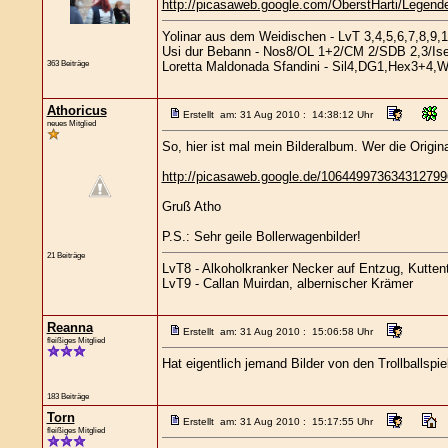
http://picasaweb.google.com/OberstHarti/Legen
Yolinar aus dem Weidischen - LvT 3,4,5,6,7,8,9,1
Usi dur Bebann - Nos8/OL 1+2/CM 2/SDB 2,3/Ise
363 Beiträge
Loretta Maldonada Sfandini - Sil4,DG1,Hex3+4,
Athoricus
Erstellt am: 31 Aug 2010 : 14:38:12 Uhr
neues Mitglied
So, hier ist mal mein Bilderalbum. Wer die Origin
http://picasaweb.google.de/10644997363431279
Gruß Atho
P.S.: Sehr geile Bollerwagenbilder!
21 Beiträge
LvT8 - Alkoholkranker Necker auf Entzug, Kutten
LvT9 - Callan Muirdan, albernischer Krämer
Reanna
Erstellt am: 31 Aug 2010 : 15:06:58 Uhr
fleißiges Mitglied
Hat eigentlich jemand Bilder von den Trollballsp
183 Beiträge
Torn
Erstellt am: 31 Aug 2010 : 15:17:55 Uhr
fleißiges Mitglied