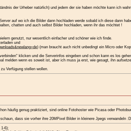
rständnis der Urheber natürlich) und jedem der sie haben möchte kann ich wa
Server auf wo ich die Bilder dann hochladen werde sobald ich diese dann hab
alten, chatten und auch selbst Bilder hochladen, wenn ihr das möchtet !
lern genutzt, nur wesentlich einfacher und schöner wie ich finde.
terladen und
ownloads&newlang=de
) (man braucht auch nicht unbedingt ein Micro oder Ko
erbinden" klicken und die Serverinfos eingeben und schon kann es los gehe
 melden wenn es soweit ist, aber ich muss ja erst, wie gesagt, ihn aufsetze
 zu Verfügung stellen wollen.
hon häufig genug praktiziert, sind online Fotohoster wie Picasa oder Photobu
 schaun, dass sie vorher ihre 20MPixel Bilder in kleinere Jpegs verwandeln :D
 1-6);