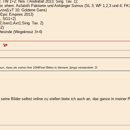
; TW 1+2; Nos 7;Andrafall 2013; Sing. Tav. 1);
er, ehem. Asfaloth Paktierer und Anhänger Sumus (SL 3; WF 1,2,3 und 4; FK
novize(LvT 10; Goldene Gans)
;Epic Empires 2013)
3, SG1+2)
;Isen1;Axt1;Sing. Tav. 2)
G2)
 Hesinde (Wegekreuz 3+4)
un, dass sie vorher ihre 20MPixel Bilder in kleinere Jpegs verwandeln :D
 seine Bilder selbst online zu stellen biete ich auch an, das ganze in meine