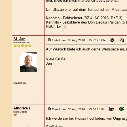
evtl. meld ich mich mal bei dir basti/aerendil.
Ein Blitzableiter auf dem Tempel ist ein Misstr
Kenneth - Feldscherer (BZ 4, AC 2018, PzE 3)
Kennillo - Leibsklave des Don Decius Paligan (
NSC - LvT 8
SL Jan
Erstellt am: 30 Aug 2010 : 15:32:48 Uhr
Bruderzwist Orga
Auf Wunsch biete ich auch gerne Webspace an, um
Viele Grüße,
Jan
1611 Beiträge
Athoricus
Erstellt am: 30 Aug 2010 : 15:56:11 Uhr
neues Mitglied
Ich werde sie bei Picasa hochladen, wer Origina
Gruß Atho