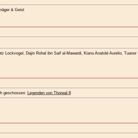
träger & Geist
z Lockvogel, Dajin Rohal ibn Saif al-Mawardi, Kianu Anatolé Aurelio, Tuanor K
 ich geschossen:
Legenden von Thorwal 8