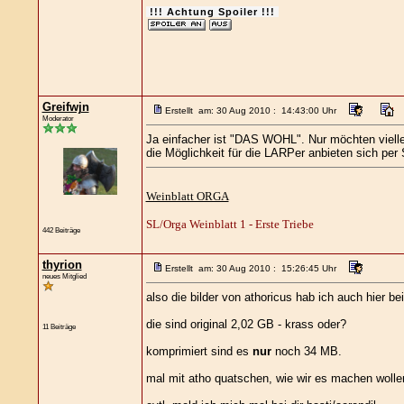
!!! Achtung Spoiler !!!
Greifwjn
Erstellt am: 30 Aug 2010 : 14:43:00 Uhr
Moderator
Ja einfacher ist "DAS WOHL". Nur möchten vielleic
die Möglichkeit für die LARPer anbieten sich pe
Weinblatt ORGA
SL/Orga Weinblatt 1 - Erste Triebe
442 Beiträge
thyrion
Erstellt am: 30 Aug 2010 : 15:26:45 Uhr
neues Mitglied
also die bilder von athoricus hab ich auch hier bei
die sind original 2,02 GB - krass oder?
11 Beiträge
komprimiert sind es
nur
noch 34 MB.
mal mit atho quatschen, wie wir es machen wolle