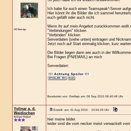
Ich habe für euch einen Teamspeak³-Server aufge
Hier könnt ihr die Bilder die ich sammel herunte
euch gefällt oder auch nicht.
Wenn ihr auf mein Angebot zurückkommen wollt 
442 Beiträge
"Verbindungen" klicken
"Verbinden" klicken
Serverdaten (siehe unten) eintragen und Nickna
Jetzt noch auf Start einmalig klicken, kurz warten
Die Bilder liegen dann wie auch in der Willkomm
Bei Fragen (PN/EMAIL) an mich
Serverdaten:
!!! Achtung Spoiler !!!
Bearbeitet von: Greifwjn am: 06 Sep 2010 06:40:49 Uhr
Yolinar a. d.
Erstellt am: 31 Aug 2010 : 13:04:26 Uhr
Weidischen
fleißiges Mitglied
hier meine bilder.
leider sind die vom necker meist verwackelt vom