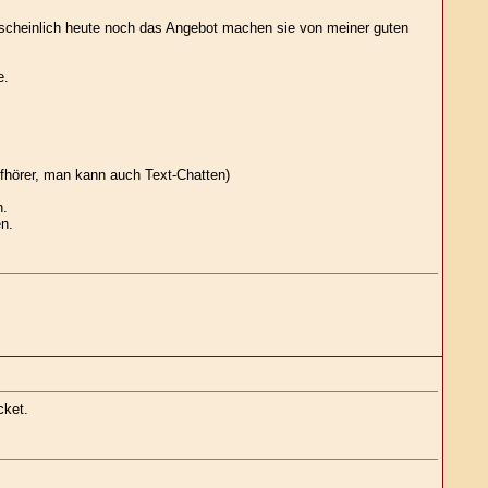
hrscheinlich heute noch das Angebot machen sie von meiner guten
e.
pfhörer, man kann auch Text-Chatten)
n.
n.
cket.