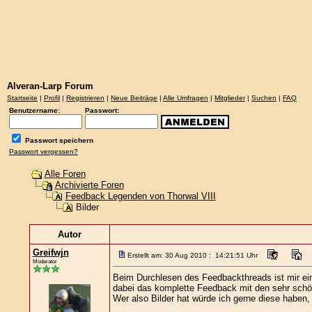
Alveran-Larp Forum
Startseite
|
Profil
|
Registrieren
|
Neue Beiträge
|
Alle Umfragen
|
Mitglieder
|
Suchen
|
FAQ
Benutzername:
Passwort:
Passwort speichern
Passwort vergessen?
Alle Foren
Archivierte Foren
Feedback Legenden von Thorwal VIII
Bilder
Autor
Greifwjn
Erstellt am: 30 Aug 2010 : 14:21:51 Uhr
Moderator
Beim Durchlesen des Feedbackthreads ist mir ein
dabei das komplette Feedback mit den sehr schö
Wer also Bilder hat würde ich gerne diese haben