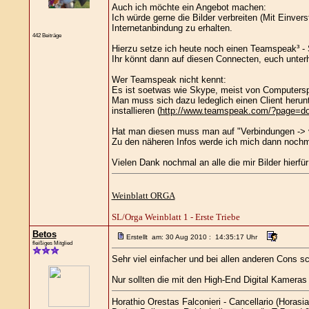
Auch ich möchte ein Angebot machen:
Ich würde gerne die Bilder verbreiten (Mit Einve
Internetanbindung zu erhalten.
442 Beiträge
Hierzu setze ich heute noch einen Teamspeak³ - 
Ihr könnt dann auf diesen Connecten, euch unterh
Wer Teamspeak nicht kennt:
Es ist soetwas wie Skype, meist von Computerspie
Man muss sich dazu ledeglich einen Client herun
installieren (
http://www.teamspeak.com/?page=d
Hat man diesen muss man auf "Verbindungen -> v
Zu den näheren Infos werde ich mich dann nochmal
Vielen Dank nochmal an alle die mir Bilder hierfür
Weinblatt ORGA
SL/Orga Weinblatt 1 - Erste Triebe
Betos
Erstellt am: 30 Aug 2010 : 14:35:17 Uhr
fleißiges Mitglied
Sehr viel einfacher und bei allen anderen Cons sc
Nur sollten die mit den High-End Digital Kameras
Horathio Orestas Falconieri - Cancellario (Horasia