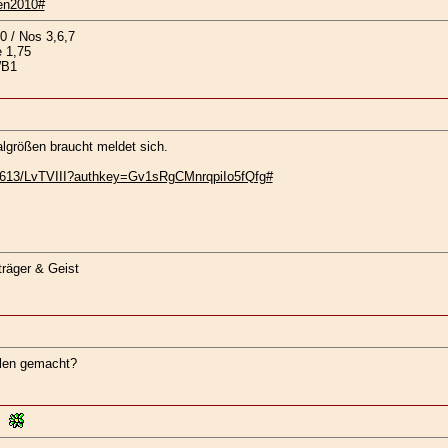
den2010#
0 / Nos 3,6,7
 1,75
WB1
algrößen braucht meldet sich.
9613/LvTVIII?authkey=Gv1sRgCMnrqpiIo5fQfg#
träger & Geist
ielen gemacht?