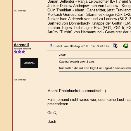
Darian Bellentor - Rahja Leibwächter (LvT 7 und 9
Junker Dunjew Andrejewitsch von Larinow - Krieg
Quin Treublatt - ehem. Gänseritter, jetzt Travia
417 Beiträge
Morkash Gorroschtai - Stammeskrieger (Ork 1+2
Junker Ivan Alderech von und zu Larinow (Sil 2+
Bärfried von Donnerbach- Knappe der Göttin (CM2
Ischtan Tuljow- Leibmagier Riva (FG1; ZG1.5; F
Artúro "Turrón" von Harmamund - Geweihter der
Aerendil
Erstellt am: 30 Aug 2010 : 14:39:44 Uhr
fleißiges Mitglied
Zitat:
Original erstellt von: Betos
Nur sollten die mit den High-End Digital Kameras scha
428 Beiträge
Macht Photobucket automatisch :)
Falls jemand nicht weiss wie, oder keine Lust hat
präsentieren.
Gruß,
Basti