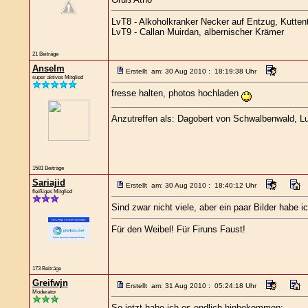
LvT8 - Alkoholkranker Necker auf Entzug, Kutten
LvT9 - Callan Muirdan, albernischer Krämer
21 Beiträge
Anselm
Erstellt am: 30 Aug 2010 : 18:19:38 Uhr
super aktives Mitglied
fresse halten, photos hochladen
Anzutreffen als: Dagobert von Schwalbenwald, Lut
1581 Beiträge
Sariajid
Erstellt am: 30 Aug 2010 : 18:40:12 Uhr
fleißiges Mitglied
Sind zwar nicht viele, aber ein paar Bilder habe
Für den Weibel! Für Firuns Faust!
173 Beiträge
Greifwjn
Erstellt am: 31 Aug 2010 : 05:24:18 Uhr
Moderator
So jetzt habe ich es endlich hinbekommen: