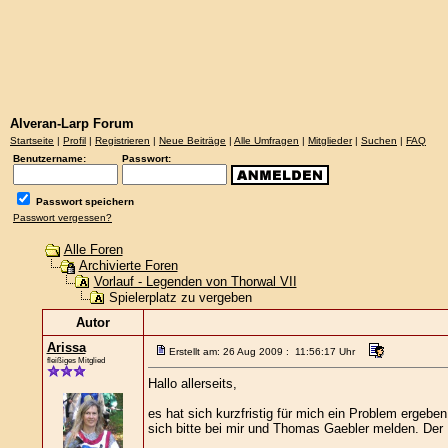
Alveran-Larp Forum
Startseite
|
Profil
|
Registrieren
|
Neue Beiträge
|
Alle Umfragen
|
Mitglieder
|
Suchen
|
FAQ
Benutzername:
Passwort:
Passwort speichern
Passwort vergessen?
Alle Foren
Archivierte Foren
Vorlauf - Legenden von Thorwal VII
Spielerplatz zu vergeben
Autor
Arissa
Erstellt am: 26 Aug 2009 : 11:56:17 Uhr
fleißiges Mitglied
Hallo allerseits,
es hat sich kurzfristig für mich ein Problem erge
sich bitte bei mir und Thomas Gaebler melden. Der B