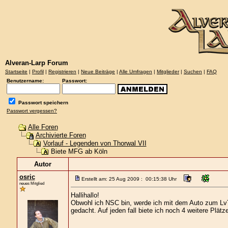
Alveran-Larp Forum
Startseite
|
Profil
|
Registrieren
|
Neue Beiträge
|
Alle Umfragen
|
Mitglieder
|
Suchen
|
FAQ
Benutzername:
Passwort:
Passwort speichern
Passwort vergessen?
Alle Foren
Archivierte Foren
Vorlauf - Legenden von Thorwal VII
Biete MFG ab Köln
Autor
osric
Erstellt am: 25 Aug 2009 : 00:15:38 Uhr
neues Mitglied
Hallihallo!
Obwohl ich NSC bin, werde ich mit dem Auto zum LvT
gedacht. Auf jeden fall biete ich noch 4 weitere Plät