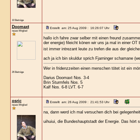
10 Beiträge
Doomaxt
Erstellt am: 25 Aug 2009 : 16:26:07 Uhr
neues Mitglied
hallo ich fahre zwar selber mit einen freund zusam
der energie) fileicht könen wir uns ja mal in einer OT 
ist immer intrezant leute zu trefen die aus der glei
ach ja ich bin skuldur sprich Fjarninger schamane (w
Wer in fridenzzeiten einen menschen tötet ist ein mör
26 Beiträge
Darius Doomaxt Nos. 3-4
Brin Sturmfels Nos. 5
Kalf Nos. 6-8 LVT. 6-7
osric
Erstellt am: 26 Aug 2009 : 21:41:53 Uhr
neues Mitglied
na, dann werd ich mal versuchen dich bei gelegenheit 
uihuiui, die Bundeshauptstadt der Energie. Das hört 