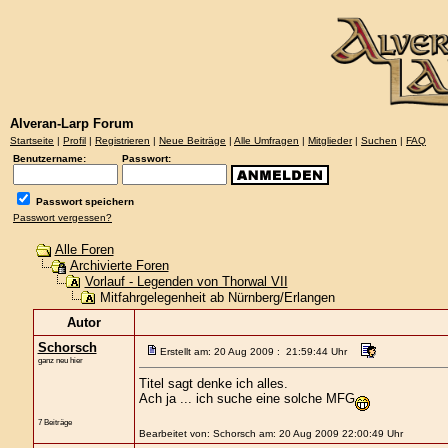
Alveran-Larp Forum
Startseite
|
Profil
|
Registrieren
|
Neue Beiträge
|
Alle Umfragen
|
Mitglieder
|
Suchen
|
FAQ
Benutzername:
Passwort:
Passwort speichern
Passwort vergessen?
Alle Foren
Archivierte Foren
Vorlauf - Legenden von Thorwal VII
Mitfahrgelegenheit ab Nürnberg/Erlangen
Autor
Schorsch
Erstellt am: 20 Aug 2009 : 21:59:44 Uhr
ganz neu hier
Titel sagt denke ich alles.
Ach ja ... ich suche eine solche MFG
7 Beiträge
Bearbeitet von: Schorsch am: 20 Aug 2009 22:00:49 Uhr