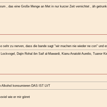
 darum , das eine Große Menge an Met in nur kurzer Zeit vernichtet , äh getru
 so sehr zu nerven, dass die bande sagt "wir machen nie wieder ne con" und e
ockvogel, Dajin Rohal ibn Saif al-Mawardi, Kianu Anatolé Aurelio, Tuanor Kie
den Alkohol konsumieren DAS IST LVT
viel wie er mir gönnt