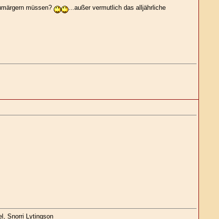
 rumärgern müssen?
...außer vermutlich das alljährliche
l, Snorri Lytingson