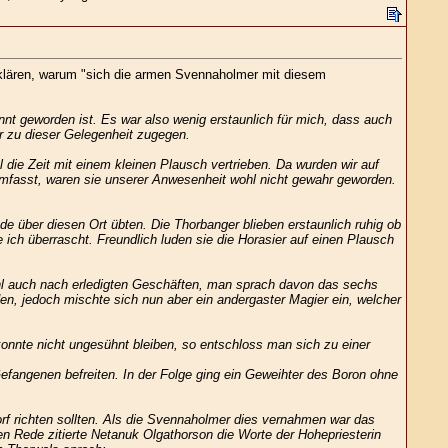
rklären, warum "sich die armen Svennaholmer mit diesem
nt geworden ist. Es war also wenig erstaunlich für mich, dass auch
r zu dieser Gelegenheit zugegen.
ie Zeit mit einem kleinen Plausch vertrieben. Da wurden wir auf
mfasst, waren sie unserer Anwesenheit wohl nicht gewahr geworden.
e über diesen Ort übten. Die Thorbanger blieben erstaunlich ruhig ob
 ich überrascht. Freundlich luden sie die Horasier auf einen Plausch
wohl auch nach erledigten Geschäften, man sprach davon das sechs
en, jedoch mischte sich nun aber ein andergaster Magier ein, welcher
onnte nicht ungesühnt bleiben, so entschloss man sich zu einer
fangenen befreiten. In der Folge ging ein Geweihter des Boron ohne
orf richten sollten. Als die Svennaholmer dies vernahmen war das
n Rede zitierte Netanuk Olgathorson die Worte der Hohepriesterin