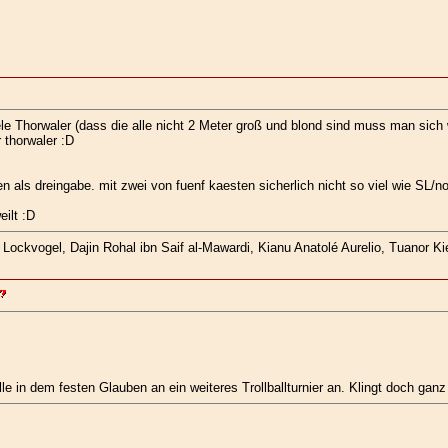
ele Thorwaler (dass die alle nicht 2 Meter groß und blond sind muss man sich 
r thorwaler :D
n als dreingabe. mit zwei von fuenf kaesten sicherlich nicht so viel wie SL/n
ilt :D
ockvogel, Dajin Rohal ibn Saif al-Mawardi, Kianu Anatolé Aurelio, Tuanor Kie
alle in dem festen Glauben an ein weiteres Trollballturnier an. Klingt doch ganz