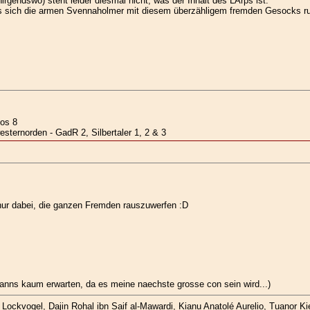
irgendswo) steht leider diesmal nicht, was der Inhalt des LArps ist.
dass sich die armen Svennaholmer mit diesem überzähligem fremden Gesocks
os 8
ternorden - GadR 2, Silbertaler 1, 2 & 3
t nur dabei, die ganzen Fremden rauszuwerfen :D
 kanns kaum erwarten, da es meine naechste grosse con sein wird...)
ockvogel, Dajin Rohal ibn Saif al-Mawardi, Kianu Anatolé Aurelio, Tuanor Kie