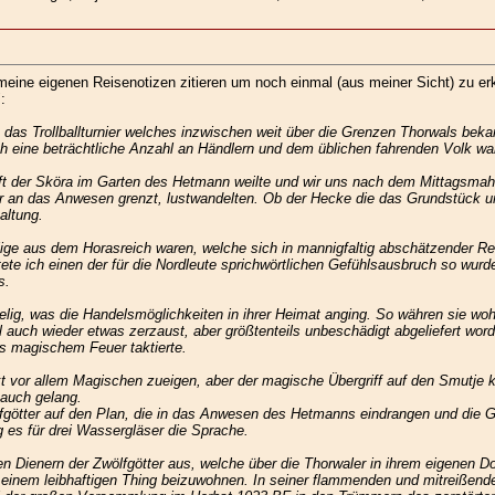
 meine eigenen Reisenotizen zitieren um noch einmal (aus meiner Sicht) zu e
:
s Trollballturnier welches inzwischen weit über die Grenzen Thorwals bekan
ch eine beträchtliche Anzahl an Händlern und dem üblichen fahrenden Volk wa
t der Sköra im Garten des Hetmann weilte und wir uns nach dem Mittagsmahl d
r an das Anwesen grenzt, lustwandelten. Ob der Hecke die das Grundstück u
altung.
lige aus dem Horasreich waren, welche sich in mannigfaltig abschätzender Red
ete ich einen der für die Nordleute sprichwörtlichen Gefühlsausbruch so wurde
s.
selig, was die Handelsmöglichkeiten in ihrer Heimat anging. So währen sie 
l auch wieder etwas zerzaust, aber größtenteils unbeschädigt abgeliefert word
us magischem Feuer taktierte.
t vor allem Magischen zueigen, aber der magische Übergriff auf den Smutje k
 auch gelang.
fgötter auf den Plan, die in das Anwesen des Hetmanns eindrangen und die Ge
s für drei Wassergläser die Sprache.
en Dienern der Zwölfgötter aus, welche über die Thorwaler in ihrem eigenen D
 einem leibhaftigen Thing beizuwohnen. In seiner flammenden und mitreißende