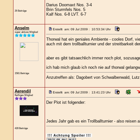
Darius Doomaxt Nos. 3-4
Brin Sturmfels Nos. 5
26 Beiträge
Kalf Nos. 6-8 LVT. 6-7
Anselm
Erstellt am: 09 Jul 2009 : 10:53:34 Uhr
super aktives Mitglied
Thorwal hat ein geniales Ambiente - cooles Dorf, vi
auch mit dem trollballturnier und der streitbarkeit de
aber es gibt tatsaechlich immer noch plot, sozusage
ich hab mich glaub ich noch nie auf thorwal gelangwe
1581 Beiträge
Anzutreffen als: Dagobert von Schwalbenwald, Lutz L
Aerendil
Erstellt am: 09 Jul 2009 : 13:41:23 Uhr
fleißiges Mitglied
Der Plot ist folgender:
Jedes Jahr gab es ein Trollballturnier - also reisen 
428 Beiträge
!!! Achtung Spoiler !!!