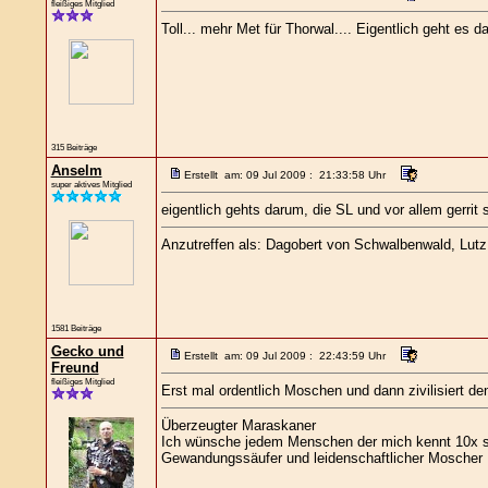
fleißiges Mitglied
Toll... mehr Met für Thorwal.... Eigentlich geht es
315 Beiträge
Anselm
Erstellt am: 09 Jul 2009 : 21:33:58 Uhr
super aktives Mitglied
eigentlich gehts darum, die SL und vor allem gerrit
Anzutreffen als: Dagobert von Schwalbenwald, Lutz L
1581 Beiträge
Gecko und
Erstellt am: 09 Jul 2009 : 22:43:59 Uhr
Freund
fleißiges Mitglied
Erst mal ordentlich Moschen und dann zivilisiert 
Überzeugter Maraskaner
Ich wünsche jedem Menschen der mich kennt 10x so
Gewandungssäufer und leidenschaftlicher Moscher