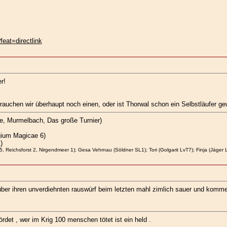
eat=directlink
r!
brauchen wir überhaupt noch einen, oder ist Thorwal schon ein Selbstläufer g
ige, Murmelbach, Das große Turnier)
gium Magicae 6)
)
, Reichsforst 2, Nirgendmeer 1); Gesa Vehrnau (Söldner SL1); Tori (Golgarit LvT7); Finja (Jäger 
ind über ihren unverdiehnten rauswürf beim letzten mahl zimlich sauer und ko
rdet , wer im Krig 100 menschen tötet ist ein held .