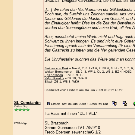
Swafnirs, Bridgera Karvsolmfara, die sie damals b
„[…] Wir rufen den Nachkommen der Güldenländer zu:
Doch nun, da Swafnir uns Zeichen sandte, uns vor 
Diener des Güldenen die Maske vom Gesicht, und w
der Einäugiger heißt: Dies ist die Zeit der Bewähr
werden den Sonnengötzen und seine Brut, all ihre A
Aber, missdeutet meine Worte nicht und tragt auch 
Schwert zu ihnen bringen. Es sind nicht eure Götter
Einstimmig sprach sich die Versammlung für eine B
das Gastrecht zu bitten und die hier geltenden Ge
Die Unruhestifter suchten das Weite und man konnt
Freiherr von Bruk
– Nos 6, 7, 8, LvT 6, 7, FK 6, 8, Hor 2, 3, 5, 6, 
Woltan Bornemundt
– SL 2, 3, WF 1, OL 2, WB 1, BZ 4, HDS2
Egil Katlason
– LvT 8, 9, 10
Valpo Karolus
– FK 10, DvPdK
Elkwin
ZG 1, WB 3, WK6
Bearbeitet von: Eckhard am: 04 Jun 2009 08:31:14 Uhr
SL Constantin
Erstellt am: 04 Jun 2009 : 22:01:59 Uhr
Orkland-Saga
Ha Raus mit ihnen "DET VEL"
SL Brazoragh
872 Beiträge
Grimm Gunnarson LVT 7/8/9/10
Fredo Ebersen sewerischeG 1/2