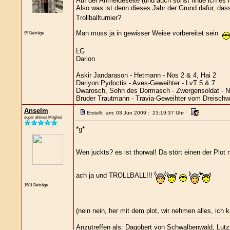
Auf der Anmeldeseite (und auch sonst finde ich es n
Also was ist denn dieses Jahr der Grund dafür, 
Trollballturnier?
Man muss ja in gewisser Weise vorbereitet sein
95 Beiträge
LG
Darion
Askir Jandarason - Hetmann - Nos 2 & 4, Hai 2
Dariyon Pydoctis - Aves-Geweihter - LvT 5 & 7
Dwarosch, Sohn des Dormasch - Zwergensoldat - N
Bruder Trautmann - Travia-Geweihter vom Dreischwes
Anselm
Erstellt am: 03 Jun 2009 : 23:19:37 Uhr
super aktives Mitglied
*g*
Wen juckts? es ist thorwal! Da stört einen der Plo
ach ja und TROLLBALL!!!
1581 Beiträge
(nein nein, her mit dem plot, wir nehmen alles, ich
Anzutreffen als: Dagobert von Schwalbenwald, Lutz L