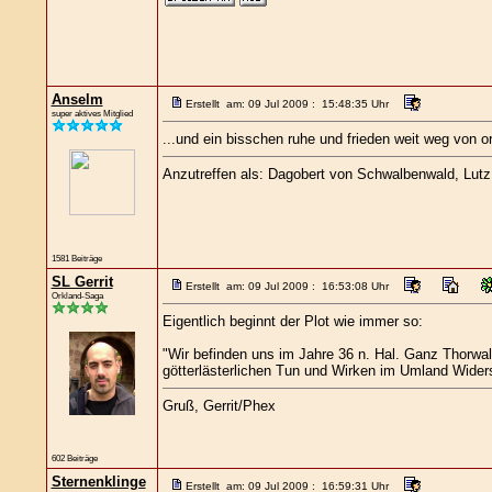
Anselm
Erstellt am: 09 Jul 2009 : 15:48:35 Uhr
super aktives Mitglied
...und ein bisschen ruhe und frieden weit weg von o
Anzutreffen als: Dagobert von Schwalbenwald, Lutz L
1581 Beiträge
SL Gerrit
Erstellt am: 09 Jul 2009 : 16:53:08 Uhr
Orkland-Saga
Eigentlich beginnt der Plot wie immer so:
"Wir befinden uns im Jahre 36 n. Hal. Ganz Thorwal
götterlästerlichen Tun und Wirken im Umland Widerst
Gruß, Gerrit/Phex
602 Beiträge
Sternenklinge
Erstellt am: 09 Jul 2009 : 16:59:31 Uhr