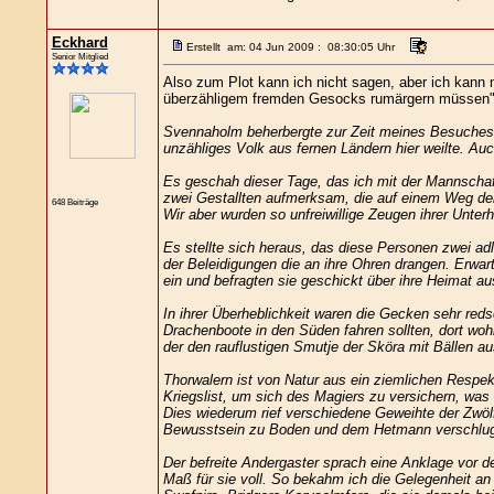
Eckhard
Erstellt am: 04 Jun 2009 : 08:30:05 Uhr
Senior Mitglied
Also zum Plot kann ich nicht sagen, aber ich kann
überzähligem fremden Gesocks rumärgern müssen"
Svennaholm beherbergte zur Zeit meines Besuches da
unzähliges Volk aus fernen Ländern hier weilte. Au
Es geschah dieser Tage, das ich mit der Mannschaf
zwei Gestallten aufmerksam, die auf einem Weg de
648 Beiträge
Wir aber wurden so unfreiwillige Zeugen ihrer Unterh
Es stellte sich heraus, das diese Personen zwei ad
der Beleidigungen die an ihre Ohren drangen. Erwart
ein und befragten sie geschickt über ihre Heimat au
In ihrer Überheblichkeit waren die Gecken sehr red
Drachenboote in den Süden fahren sollten, dort woh
der den rauflustigen Smutje der Sköra mit Bällen a
Thorwalern ist von Natur aus ein ziemlichen Respek
Kriegslist, um sich des Magiers zu versichern, was
Dies wiederum rief verschiedene Geweihte der Zwöl
Bewusstsein zu Boden und dem Hetmann verschlug e
Der befreite Andergaster sprach eine Anklage vor d
Maß für sie voll. So bekahm ich die Gelegenheit an