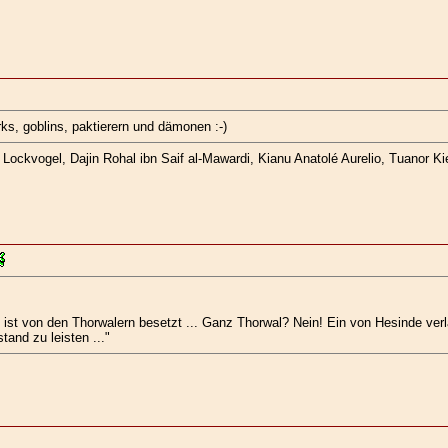
rks, goblins, paktierern und dämonen :-)
ockvogel, Dajin Rohal ibn Saif al-Mawardi, Kianu Anatolé Aurelio, Tuanor Kie
 ist von den Thorwalern besetzt ... Ganz Thorwal? Nein! Ein von Hesinde ver
and zu leisten ..."