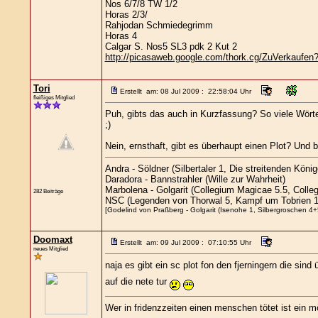
Nos 6/7/8 TW 1/2
Horas 2/3/
Rahjodan Schmiedegrimm
Horas 4
Calgar S. Nos5 SL3 pdk 2 Kut 2
http://picasaweb.google.com/thork.cg/ZuVerkaufen?f
Tori
Erstellt am: 08 Jul 2009 : 22:58:04 Uhr
fleißiges Mitglied
Puh, gibts das auch in Kurzfassung? So viele Wörte
;)
Nein, ernsthaft, gibt es überhaupt einen Plot? Und 
Andra - Söldner (Silbertaler 1, Die streitenden Kön
Daradora - Bannstrahler (Wille zur Wahrheit)
Marbolena - Golgarit (Collegium Magicae 5.5, Colle
282 Beiträge
NSC (Legenden von Thorwal 5, Kampf um Tobrien 1
[Godelind von Praßberg - Golgarit (Isenohe 1, Silbergroschen 4+5
Doomaxt
Erstellt am: 09 Jul 2009 : 07:10:55 Uhr
neues Mitglied
naja es gibt ein sc plot fon den fjerningern die s
auf die nete tur
Wer in fridenzzeiten einen menschen tötet ist ein mö