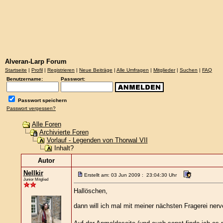
Alveran-Larp Forum
Startseite
|
Profil
|
Registrieren
|
Neue Beiträge
|
Alle Umfragen
|
Mitglieder
|
Suchen
|
FAQ
Benutzername:
Passwort:
Passwort speichern
Passwort vergessen?
Alle Foren
Archivierte Foren
Vorlauf - Legenden von Thorwal VII
Inhalt?
Autor
Nellkir
Erstellt am: 03 Jun 2009 : 23:04:30 Uhr
Junior Mitglied
Hallöschen,
dann will ich mal mit meiner nächsten Fragerei ner