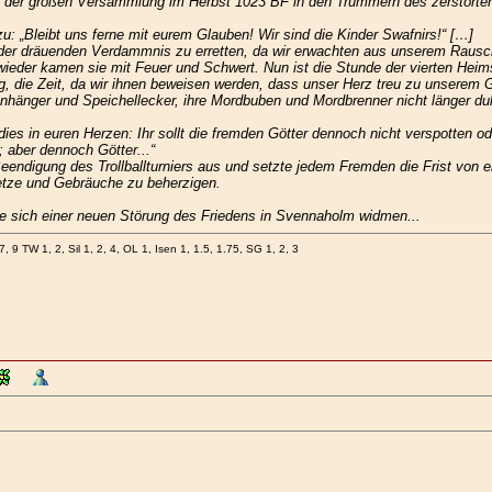
ei der großen Versammlung im Herbst 1023 BF in den Trümmern des zerstörte
 „Bleibt uns ferne mit eurem Glauben! Wir sind die Kinder Swafnirs!“ […]
der dräuenden Verdammnis zu erretten, da wir erwachten aus unserem Rausch 
ieder kamen sie mit Feuer und Schwert. Nun ist die Stunde der vierten Hei
ung, die Zeit, da wir ihnen beweisen werden, dass unser Herz treu zu unserem
nhänger und Speichellecker, ihre Mordbuben und Mordbrenner nicht länger du
dies in euren Herzen: Ihr sollt die fremden Götter dennoch nicht verspotten 
; aber dennoch Götter...“
eendigung des Trollballturniers aus und setzte jedem Fremden die Frist von 
setze und Gebräuche zu beherzigen.
e sich einer neuen Störung des Friedens in Svennaholm widmen...
7, 9 TW 1, 2, Sil 1, 2, 4, OL 1, Isen 1, 1.5, 1.75, SG 1, 2, 3