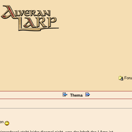
Foru
Thema
ven