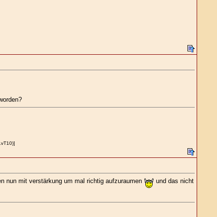
eworden?
LvT10)]
mmen nun mit verstärkung um mal richtig aufzuraumen
und das nicht