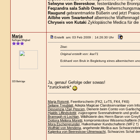
Selwyne von Beereskow
, festenländische Bronnja
Feqzandra sala Sahib Oswyn
, Beherrschungsmagi
Raugund
gebranntmarkte Büßerin und jetzt Praios
Ailbhe vom Swartenhof
albernische Waffenmagd 
Chryseis von Kutaki
Zyklopäische Medica für die
Marja
Erstellt am: 03 Feb 2009 : 14:26:30 Uhr
fleißiges Mitglied
Zitat:
Original erstellt von: ikar71
Eckhard von Bruk in Begleitung eines albernischen und
315 Beiträge
Ja, genau! Gefolge oder sowas!
*zurückwink*
Marja Rotsmit
, Feenforscherin (FK2, LvT5, FK4, FK6)
Seliane Treublatt
, Adepta Magicae Clarobservantiae vom Info
Dessenzia (Zia) Pescen
, Dienerin beim Comto von Garlisch
Hjaldis Liflindsdottir
, zugezogene Svennaholmerin und große 
Brannagh ni Lochlan
, Wildhüterin des Herrn Baron von Greyf
Dottora Meliora Moretti
, kompromisslose Wissenschaftlerin 
Mora Eschengrunder
, Halkenhainer Kundschafterin (WF2 †)
Wulfhild von Mendena
, angehende Medica aus Schwarztobri
Katjenka von Beereskow-Ulmenwacht
, Schwarzes Schaf de