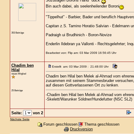
Sozusagen Borons Hand *duck*
Bin auch dabei, als seelenheilender Boroni
"Tippelhut" - Barbier, Bader und beruflich Hauptver
Capitan z.S. Tamino Horatio Salvian - Edelmann und
353 Beiträge
Padraigh ui Brudhinich - Boron-Novize
Enderlin Ildebran ya Vallonti - Rechtsgelehrter; Inq
Bearbeitet von: Flip am: 03 Mar 2009 16:56:45 Uhr
Chadim ben
Erstellt am: 03 Mar 2009 : 21:48:00 Uhr
Hilal
neues Mitglied
Chadim ben Hilal ben Melek al-Ahmad vom ehrenwe
zusammen mit seinem Stammesbruder versuchen, 
auf diesen Gottverlassenen Ort zu lenken.
25 Beiträge
-Chadim ben Hilal ben Melek al-Ahmad vom ehren
-Skelett/Warunker Söldner/Hundefutter (NSC SL2)
Seite:
von 2
Nächste Seite
Forum geschlossen
Thema geschlossen
Druckversion