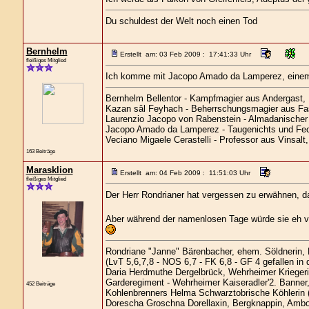
Du schuldest der Welt noch einen Tod
Bernhelm
Erstellt am: 03 Feb 2009 : 17:41:33 Uhr
fleißiges Mitglied
Ich komme mit Jacopo Amado da Lamperez, einem 
Bernhelm Bellentor - Kampfmagier aus Andergast,
Kazan sâl Feyhach - Beherrschungsmagier aus Fa
Laurenzio Jacopo von Rabenstein - Almadanischer 
Jacopo Amado da Lamperez - Taugenichts und Fec
Veciano Migaele Cerastelli - Professor aus Vinsalt
163 Beiträge
Marasklion
Erstellt am: 04 Feb 2009 : 11:51:03 Uhr
fleißiges Mitglied
Der Herr Rondrianer hat vergessen zu erwähnen, d
Aber während der namenlosen Tage würde sie eh vie
Rondriane "Janne" Bärenbacher, ehem. Söldnerin,
(LvT 5,6,7,8 - NOS 6,7 - FK 6,8 - GF 4 gefallen in
Daria Herdmuthe Dergelbrück, Wehrheimer Kriegerin
Garderegiment - Wehrheimer Kaiseradler'2. Banner,
452 Beiträge
Kohlenbrenners Helma Schwarztobrische Köhlerin 
Dorescha Groschna Dorellaxin, Bergknappin, Ambo