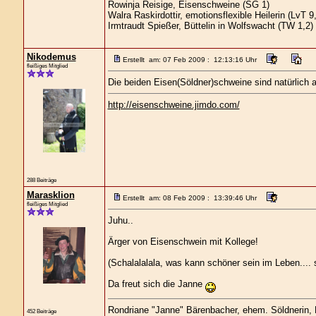
Rowinja Reisige, Eisenschweine (SG 1)
Walra Raskirdottir, emotionsflexible Heilerin (LvT 9
Irmtraudt Spießer, Büttelin in Wolfswacht (TW 1,2)
Nikodemus
Erstellt am: 07 Feb 2009 : 12:13:16 Uhr
fleißiges Mitglied
Die beiden Eisen(Söldner)schweine sind natürlich 
http://eisenschweine.jimdo.com/
288 Beiträge
Marasklion
Erstellt am: 08 Feb 2009 : 13:39:46 Uhr
fleißiges Mitglied
Juhu..
Ärger von Eisenschwein mit Kollege!
(Schalalalala, was kann schöner sein im Leben.... s
Da freut sich die Janne
Rondriane "Janne" Bärenbacher, ehem. Söldnerin,
452 Beiträge