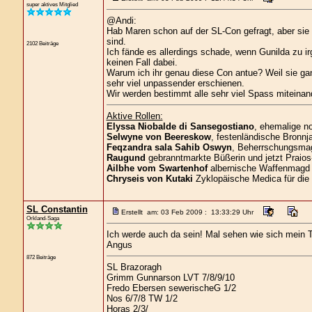
super aktives Mitglied
@Andi:
Hab Maren schon auf der SL-Con gefragt, aber sie 
sind.
2102 Beiträge
Ich fände es allerdings schade, wenn Gunilda zu ir
keinen Fall dabei.
Warum ich ihr genau diese Con antue? Weil sie gan
sehr viel unpassender erschienen.
Wir werden bestimmt alle sehr viel Spass miteinand
Aktive Rollen:
Elyssa Niobalde di Sansegostiano
, ehemalige n
Selwyne von Beereskow
, festenländische Bronnja
Feqzandra sala Sahib Oswyn
, Beherrschungsmagi
Raugund
gebranntmarkte Büßerin und jetzt Praios
Ailbhe vom Swartenhof
albernische Waffenmagd 
Chryseis von Kutaki
Zyklopäische Medica für die
SL Constantin
Erstellt am: 03 Feb 2009 : 13:33:29 Uhr
Orkland-Saga
Ich werde auch da sein! Mal sehen wie sich mein T
Angus
872 Beiträge
SL Brazoragh
Grimm Gunnarson LVT 7/8/9/10
Fredo Ebersen sewerischeG 1/2
Nos 6/7/8 TW 1/2
Horas 2/3/