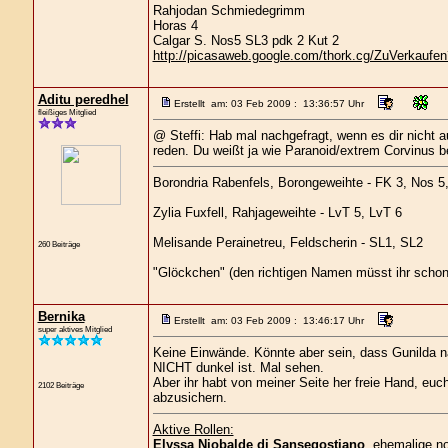
Rahjodan Schmiedegrimm
Horas 4
Calgar S. Nos5 SL3 pdk 2 Kut 2
http://picasaweb.google.com/thork.cg/ZuVerkaufen?
Aditu peredhel
Erstellt am: 03 Feb 2009 : 13:36:57 Uhr
fleißiges Mitglied
@ Steffi: Hab mal nachgefragt, wenn es dir nicht a
reden. Du weißt ja wie Paranoid/extrem Corvinus b
Borondria Rabenfels, Borongeweihte - FK 3, Nos 5
Zylia Fuxfell, Rahjageweihte - LvT 5, LvT 6
Melisande Perainetreu, Feldscherin - SL1, SL2
260 Beiträge
"Glöckchen" (den richtigen Namen müsst ihr schon
Bernika
Erstellt am: 03 Feb 2009 : 13:46:17 Uhr
super aktives Mitglied
Keine Einwände. Könnte aber sein, dass Gunilda na
NICHT dunkel ist. Mal sehen.
Aber ihr habt von meiner Seite her freie Hand, eu
2102 Beiträge
abzusichern.
Aktive Rollen:
Elyssa Niobalde di Sansegostiano
, ehemalige n