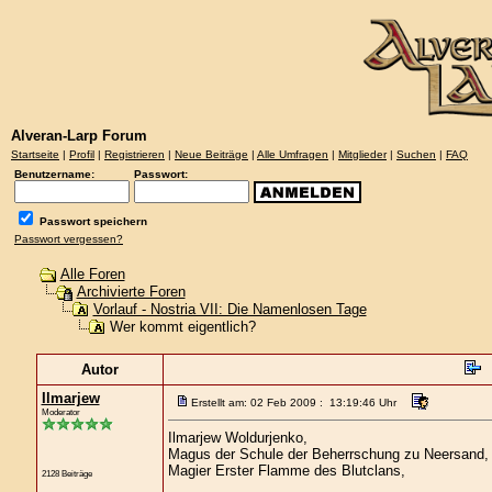
Alveran-Larp Forum
Startseite
|
Profil
|
Registrieren
|
Neue Beiträge
|
Alle Umfragen
|
Mitglieder
|
Suchen
|
FAQ
Benutzername:
Passwort:
Passwort speichern
Passwort vergessen?
Alle Foren
Archivierte Foren
Vorlauf - Nostria VII: Die Namenlosen Tage
Wer kommt eigentlich?
Autor
Ilmarjew
Erstellt am: 02 Feb 2009 : 13:19:46 Uhr
Moderator
Ilmarjew Woldurjenko,
Magus der Schule der Beherrschung zu Neersand,
Magier Erster Flamme des Blutclans,
2128 Beiträge