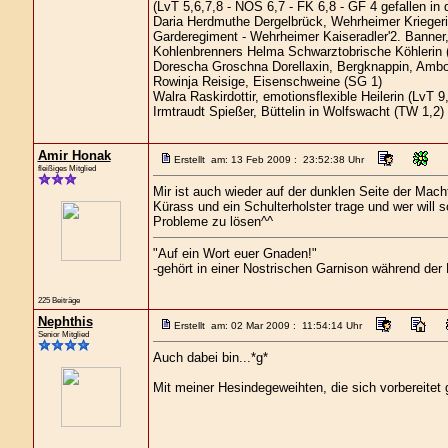
(LvT 5,6,7,8 - NOS 6,7 - FK 6,8 - GF 4 gefallen in
Daria Herdmuthe Dergelbrück, Wehrheimer Kriegerin
Garderegiment - Wehrheimer Kaiseradler'2. Banner,
Kohlenbrenners Helma Schwarztobrische Köhlerin 
Dorescha Groschna Dorellaxin, Bergknappin, Ambo
Rowinja Reisige, Eisenschweine (SG 1)
Walra Raskirdottir, emotionsflexible Heilerin (LvT 9
Irmtraudt Spießer, Büttelin in Wolfswacht (TW 1,2)
Amir Honak
Erstellt am: 13 Feb 2009 : 23:52:38 Uhr
fleißiges Mitglied
Mir ist auch wieder auf der dunklen Seite der Mach
Kürass und ein Schulterholster trage und wer will 
Probleme zu lösen^^
"Auf ein Wort euer Gnaden!"
-gehört in einer Nostrischen Garnison während de
225 Beiträge
Nephthis
Erstellt am: 02 Mar 2009 : 11:54:14 Uhr
Senior Mitglied
Auch dabei bin...*g*
Mit meiner Hesindegeweihten, die sich vorbereite