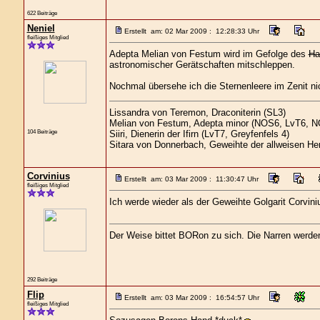
622 Beiträge
Neniel
Erstellt am: 02 Mar 2009 : 12:28:33 Uhr
fleißiges Mitglied
Adepta Melian von Festum wird im Gefolge des
Ha
astronomischer Gerätschaften mitschleppen.
Nochmal übersehe ich die Sternenleere im Zenit nic
Lissandra von Teremon, Draconiterin (SL3)
Melian von Festum, Adepta minor (NOS6, LvT6, 
104 Beiträge
Siiri, Dienerin der Ifirn (LvT7, Greyfenfels 4)
Sitara von Donnerbach, Geweihte der allweisen He
Corvinius
Erstellt am: 03 Mar 2009 : 11:30:47 Uhr
fleißiges Mitglied
Ich werde wieder als der Geweihte Golgarit Corvini
Der Weise bittet BORon zu sich. Die Narren werd
292 Beiträge
Flip
Erstellt am: 03 Mar 2009 : 16:54:57 Uhr
fleißiges Mitglied