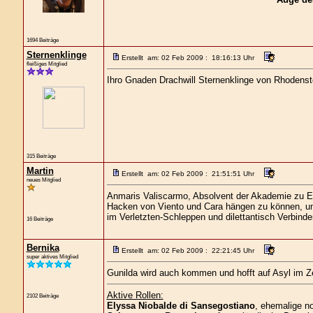
1694 Beiträge
Sternenklinge
Erstellt am: 02 Feb 2009 : 18:16:13 Uhr
fleißiges Mitglied
Ihro Gnaden Drachwill Sternenklinge von Rhodenst
315 Beiträge
Martin
Erstellt am: 02 Feb 2009 : 21:51:51 Uhr
neues Mitglied
Anmaris Valiscarmo, Absolvent der Akademie zu Eh
Hacken von Viento und Cara hängen zu können, u
im Verletzten-Schleppen und dilettantisch Verbinde
16 Beiträge
Bernika
Erstellt am: 02 Feb 2009 : 22:21:45 Uhr
super aktives Mitglied
Gunilda wird auch kommen und hofft auf Asyl im Ze
Aktive Rollen:
2102 Beiträge
Elyssa Niobalde di Sansegostiano
, ehemalige n