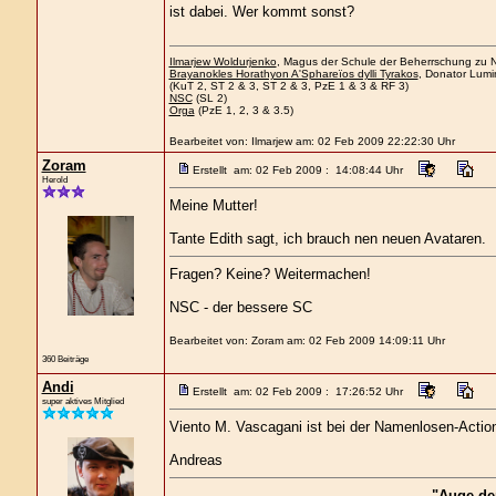
ist dabei. Wer kommt sonst?
Ilmarjew Woldurjenko
, Magus der Schule der Beherrschung zu Ne
Brayanokles Horathyon A'Sphareïos dylli Tyrakos
, Donator Lumi
(KuT 2, ST 2 & 3, ST 2 & 3, PzE 1 & 3 & RF 3)
NSC
(SL 2)
Orga
(PzE 1, 2, 3 & 3.5)
Bearbeitet von: Ilmarjew am: 02 Feb 2009 22:22:30 Uhr
Zoram
Erstellt am: 02 Feb 2009 : 14:08:44 Uhr
Herold
Meine Mutter!
Tante Edith sagt, ich brauch nen neuen Avataren.
Fragen? Keine? Weitermachen!
NSC - der bessere SC
Bearbeitet von: Zoram am: 02 Feb 2009 14:09:11 Uhr
360 Beiträge
Andi
Erstellt am: 02 Feb 2009 : 17:26:52 Uhr
super aktives Mitglied
Viento M. Vascagani ist bei der Namenlosen-Actio
Andreas
"Auge de