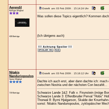
Aerendil
Erstellt am: 03 Feb 2009 : 15:14:24 Uhr
fleißiges Mitglied
Was sollen diese Topics eigentlich? Kommen doc
(Ich übrigens auch)
428 Beiträge
!!! Achtung Spoiler !!!
Nitakis
Erstellt am: 03 Feb 2009 : 15:16:12 Uhr
Nanduriopoulos
Senior Mitglied
Dachte ich auch erst, aber dann dachte ich: mach do
zwischen Nostria und der nächsten Con bezahlt...
Schwarze Lande 1&2: Falk v. Firunstein (möge Bor
719 Beiträge
Schwarze Lande 3: Efferdbruder Perval "Hobs" Hob
Thorwal 8: Byrni Hjalgarson, Skalde der Knurrhahn
sonst: Nitakis Nanduriopoulos, zyklopäischer Mech