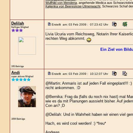
Wulfhild von Mendena
, angehende Medica aus Schwarztobri
Katjenka von Beereskow-Ulmenwacht
, Schwarzes Schaf de
Delilah
Erstellt am: 03 Feb 2009 : 07:23:42 Uhr
fleißiges Mitglied
Livia Ucuria vom Reichsweg, Notarin Ihrer Kaiserli
rechten Weg abkommt.
Ein Ziel von Bild
245 Beiträge
Andi
Erstellt am: 03 Feb 2009 : 10:12:07 Uhr
super aktives Mitglied
@Martin: Anmaris ist auf jeden Fall eingeplant!!!
nicht ankommen. :D
@Bernika: Frag da (falls du noch nix hast) mal Mar
wie es da mit Planungen aussieht bisher. Auf jeden 
Con an? ;D
@Delilah: Und in Wahrheit haben wir einen viel ge
1694 Beiträge
Hach, es wird cool werden! :) *freu*
Andreas