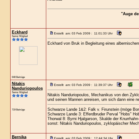
"Auge de
Eckhard
Erstellt am: 03 Feb 2009 : 11:01:33 Uhr
Senior Mitglied
Eckhard von Bruk in Begleitung eines albernischen
648 Beiträge
Nitakis
Erstellt am: 03 Feb 2009 : 11:39:37 Uhr
Nanduriopoulos
Senior Mitglied
Nitakis Nanduriopoulos, Mechanikus von den Zyklo
und seinen Mannen anreisen, um sich dann eine ne
Schwarze Lande 1&2: Falk v. Firunstein (möge Bor
719 Beiträge
Schwarze Lande 3: Efferdbruder Perval "Hobs" Hob
Thorwal 8: Byrni Hjalgarson, Skalde der Knurrhahn
sonst: Nitakis Nanduriopoulos, zyklopäischer Mech
Bernika
Erstellt am: 03 Feb 2009 : 12:44:34 Uhr