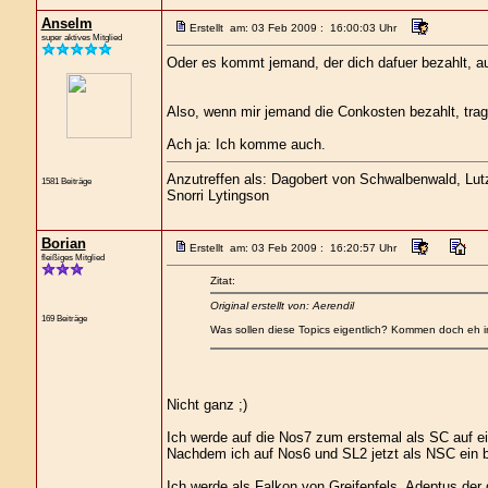
Anselm
Erstellt am: 03 Feb 2009 : 16:00:03 Uhr
super aktives Mitglied
Oder es kommt jemand, der dich dafuer bezahlt, au
Also, wenn mir jemand die Conkosten bezahlt, trag 
Ach ja: Ich komme auch.
Anzutreffen als: Dagobert von Schwalbenwald, Lutz 
1581 Beiträge
Snorri Lytingson
Borian
Erstellt am: 03 Feb 2009 : 16:20:57 Uhr
fleißiges Mitglied
Zitat:
Original erstellt von: Aerendil
169 Beiträge
Was sollen diese Topics eigentlich? Kommen doch eh 
Nicht ganz ;)
Ich werde auf die Nos7 zum erstemal als SC auf e
Nachdem ich auf Nos6 und SL2 jetzt als NSC ein b
Ich werde als Falkon von Greifenfels, Adeptus de