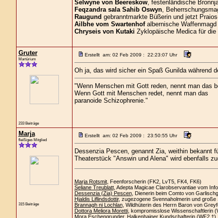
Selwyne von Beereskow
, festenländische Bronnja
Feqzandra sala Sahib Oswyn
, Beherrschungsmagi
Raugund
gebranntmarkte Büßerin und jetzt Praios
Ailbhe vom Swartenhof
albernische Waffenmagd 
Chryseis von Kutaki
Zyklopäische Medica für die
Gruter
Erstellt am: 02 Feb 2009 : 22:23:07 Uhr
Martürium
Oh ja, das wird sicher ein Spaß Gunilda während 
"Wenn Menschen mit Gott reden, nennt man das b
Wenn Gott mit Menschen redet, nennt man das
paranoide Schizophrenie."
233 Beiträge
Marja
Erstellt am: 02 Feb 2009 : 23:50:55 Uhr
fleißiges Mitglied
Dessenzia Pescen, genannt Zia, weithin bekannt f
Theaterstück "Answin und Alena" wird ebenfalls zu
Marja Rotsmit
, Feenforscherin (FK2, LvT5, FK4, FK6)
Seliane Treublatt
, Adepta Magicae Clarobservantiae vom Info
Dessenzia (Zia) Pescen
, Dienerin beim Comto von Garlisch
Hjaldis Liflindsdottir
, zugezogene Svennaholmerin und große 
315 Beiträge
Brannagh ni Lochlan
, Wildhüterin des Herrn Baron von Greyf
Dottora Meliora Moretti
, kompromisslose Wissenschaftlerin 
Mora Eschengrunder
, Halkenhainer Kundschafterin (WF2 †)