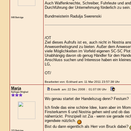
Auch Waffenknechte, Schreiber, Fuhrleute und and
Durchführung der Unternehmung förderlich zu sein.
Bundmeisterin Radulja Swerenski
648 Beiträge
/OT
Ziel dieses Aufrufs ist es, auch nicht in Nostria 
Anwesenheitsgrund zu bieten. Außer dem Anwesenhe
viele Möglichkeiten im Vorfeld eigenen SC-SC Plot
Unabhängig davon ob genug Händler für den Hande
Anschluss suchen und Interesse haben ein kleines 
LG,
OT/
Bearbeitet von: Eckhard am: 11 Mar 2011 23:57:38 Uhr
Marja
Erstellt am: 22 Dec 2008 : 01:07:06 Uhr
fleißiges Mitglied
Wo genau startet der Handelszug denn? Festum?
Ich finde das eine schöne Idee, kann aber im Mo
Finsterkamm 6 und Nostria gehen wird und ob das f
näherrückt. Prinzipiell ist Zia - wenn sie gerade ni
irgendwie nützlich.
Bist du dann eigentlich als Herr von Bruck dabei?
315 Beiträge