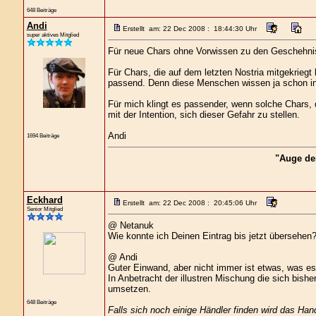
648 Beiträge
Andi
Erstellt am: 22 Dec 2008 : 18:44:30 Uhr
super aktives Mitglied
Für neue Chars ohne Vorwissen zu den Geschehnisse
Für Chars, die auf dem letzten Nostria mitgekriegt
passend. Denn diese Menschen wissen ja schon in 
Für mich klingt es passender, wenn solche Chars
mit der Intention, sich dieser Gefahr zu stellen.
Andi
1694 Beiträge
"Auge de
Eckhard
Erstellt am: 22 Dec 2008 : 20:45:06 Uhr
Senior Mitglied
@ Netanuk
Wie konnte ich Deinen Eintrag bis jetzt übersehen?
@ Andi
Guter Einwand, aber nicht immer ist etwas, was es 
In Anbetracht der illustren Mischung die sich bish
umsetzen.
648 Beiträge
Falls sich noch einige Händler finden wird das Han