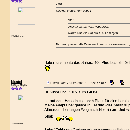
Zitat:
Original erstellt von: ikar71
Zitat:
Original erstellt von: Marasklion
Wollen uns ein Sahara 500 besorgen.
315 Beiträge
Na dann passen die Zelte wenigstens gut zusammen. ;
Haben uns heute das Sahara 400 Plus bestellt. Sol
Neniel
Erstellt am: 28 Feb 2009 : 13:20:57 Uhr
fleißiges Mitglied
HESinde und PHEx zum Gruße!
Ist auf dem Handelszug noch Platz für eine bornlä
Meine Adepta hat gerade in Festum (das passt sup
Altnorden den langen Weg nach Nostria an. Und wie
Spaß!
104 Beiträge
Beim "Zeltburgen" wären wir selbstverständlich au