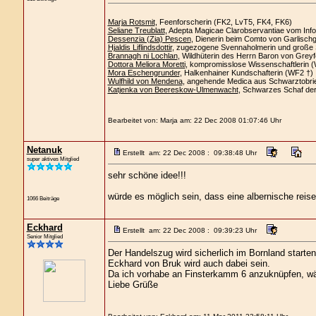
Marja Rotsmit
, Feenforscherin (FK2, LvT5, FK4, FK6)
Seliane Treublatt
, Adepta Magicae Clarobservantiae vom Info
Dessenzia (Zia) Pescen
, Dienerin beim Comto von Garlisch
Hjaldis Liflindsdottir
, zugezogene Svennaholmerin und große 
Brannagh ni Lochlan
, Wildhüterin des Herrn Baron von Greyf
Dottora Meliora Moretti
, kompromisslose Wissenschaftlerin 
Mora Eschengrunder
, Halkenhainer Kundschafterin (WF2 †)
Wulfhild von Mendena
, angehende Medica aus Schwarztobri
Katjenka von Beereskow-Ulmenwacht
, Schwarzes Schaf de
Bearbeitet von: Marja am: 22 Dec 2008 01:07:46 Uhr
Netanuk
Erstellt am: 22 Dec 2008 : 09:38:48 Uhr
super aktives Mitglied
sehr schöne idee!!!
würde es möglich sein, dass eine albernische reis
1066 Beiträge
Eckhard
Erstellt am: 22 Dec 2008 : 09:39:23 Uhr
Senior Mitglied
Der Handelszug wird sicherlich im Bornland starte
Eckhard von Bruk wird auch dabei sein.
Da ich vorhabe an Finsterkamm 6 anzuknüpfen, wär
Liebe Grüße