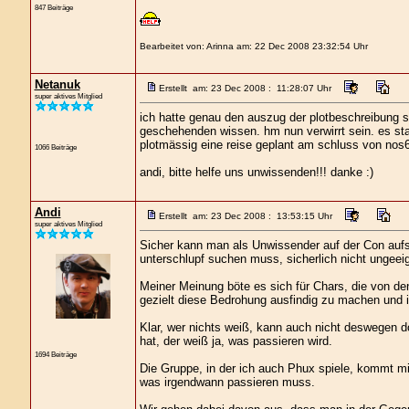
847 Beiträge
Bearbeitet von: Arinna am: 22 Dec 2008 23:32:54 Uhr
Netanuk
Erstellt am: 23 Dec 2008 : 11:28:07 Uhr
super aktives Mitglied
ich hatte genau den auszug der plotbeschreibung so
geschehenden wissen. hm nun verwirrt sein. es sta
plotmässig eine reise geplant am schluss von nos6
1066 Beiträge
andi, bitte helfe uns unwissenden!!! danke :)
Andi
Erstellt am: 23 Dec 2008 : 13:53:15 Uhr
super aktives Mitglied
Sicher kann man als Unwissender auf der Con auf
unterschlupf suchen muss, sicherlich nicht ungeeig
Meiner Meinung böte es sich für Chars, die von de
gezielt diese Bedrohung ausfindig zu machen und 
Klar, wer nichts weiß, kann auch nicht deswegen d
hat, der weiß ja, was passieren wird.
1694 Beiträge
Die Gruppe, in der ich auch Phux spiele, kommt m
was irgendwann passieren muss.