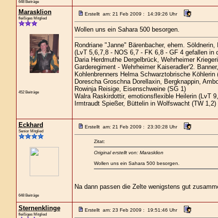
648 Beiträge
Marasklion
Erstellt am: 21 Feb 2009 : 14:39:26 Uhr
fleißiges Mitglied
Wollen uns ein Sahara 500 besorgen.
Rondriane "Janne" Bärenbacher, ehem. Söldnerin,
(LvT 5,6,7,8 - NOS 6,7 - FK 6,8 - GF 4 gefallen in
Daria Herdmuthe Dergelbrück, Wehrheimer Kriegerin
Garderegiment - Wehrheimer Kaiseradler'2. Banner,
Kohlenbrenners Helma Schwarztobrische Köhlerin 
Dorescha Groschna Dorellaxin, Bergknappin, Ambo
Rowinja Reisige, Eisenschweine (SG 1)
452 Beiträge
Walra Raskirdottir, emotionsflexible Heilerin (LvT 9
Irmtraudt Spießer, Büttelin in Wolfswacht (TW 1,2)
Eckhard
Erstellt am: 21 Feb 2009 : 23:30:28 Uhr
Senior Mitglied
Zitat:
Original erstellt von: Marasklion
Wollen uns ein Sahara 500 besorgen.
Na dann passen die Zelte wenigstens gut zusamme
648 Beiträge
Sternenklinge
Erstellt am: 23 Feb 2009 : 19:51:46 Uhr
fleißiges Mitglied