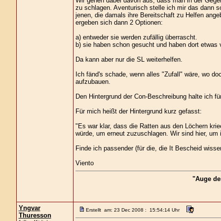
Wir gehen dabei davon aus, dass man in der Gegen
zu schlagen. Aventurisch stelle ich mir das dann s
jenen, die damals ihre Bereitschaft zu Helfen angeb
ergeben sich dann 2 Optionen:
a) entweder sie werden zufällig überrascht.
b) sie haben schon gesucht und haben dort etwas 
Da kann aber nur die SL weiterhelfen.
Ich fänd's schade, wenn alles "Zufall" wäre, wo do
aufzubauen.
Den Hintergrund der Con-Beschreibung halte ich für
Für mich heißt der Hintergrund kurz gefasst:
"Es war klar, dass die Ratten aus den Löchern kri
würde, um erneut zuzuschlagen. Wir sind hier, um 
Finde ich passender (für die, die It Bescheid wissen
Viento
"Auge de
Yngvar
Erstellt am: 23 Dec 2008 : 15:54:14 Uhr
Thuresson