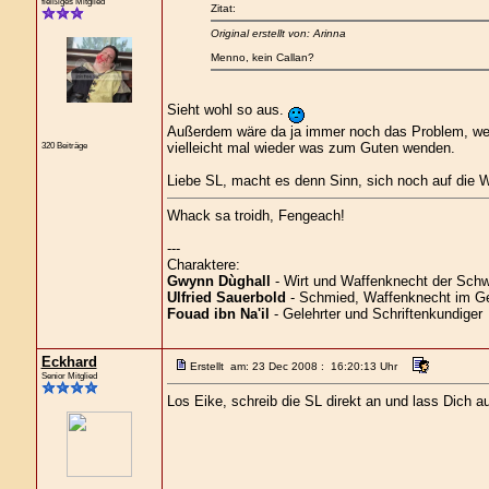
fleißiges Mitglied
Zitat:
Original erstellt von: Arinna
Menno, kein Callan?
Sieht wohl so aus.
Außerdem wäre da ja immer noch das Problem, weg
vielleicht mal wieder was zum Guten wenden.
320 Beiträge
Liebe SL, macht es denn Sinn, sich noch auf die W
Whack sa troidh, Fengeach!
---
Charaktere:
Gwynn Dùghall
- Wirt und Waffenknecht der Schw
Ulfried Sauerbold
- Schmied, Waffenknecht im Ge
Fouad ibn Na'il
- Gelehrter und Schriftenkundiger
Eckhard
Erstellt am: 23 Dec 2008 : 16:20:13 Uhr
Senior Mitglied
Los Eike, schreib die SL direkt an und lass Dich auf