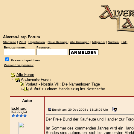
Alveran-Larp Forum
Startseite
|
Profil
|
Registrieren
|
Neue Beiträge
|
Alle Umfragen
|
Mitglieder
|
Suchen
|
FAQ
Benutzername:
Passwort:
Passwort speichern
Passwort vergessen?
Alle Foren
Archivierte Foren
Vorlauf - Nostria VII: Die Namenlosen Tage
Aufruf zu einem Handelszug ins Nostrische
Autor
Eckhard
Erstellt am: 20 Dec 2008 : 13:18:05 Uhr
Senior Mitglied
Der Freie Bund der Kaufleute und Händler zur För
Im Sommer des kommenden Jahres wird ein Handelsz
Bundes sind aufgerufen, sich bis zum ersten Mar