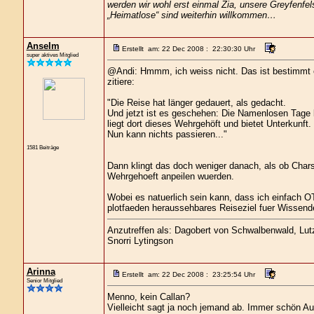
werden wir wohl erst einmal Zia, unsere Greyfenfe
„Heimatlose“ sind weiterhin willkommen…
Anselm
Erstellt am: 22 Dec 2008 : 22:30:30 Uhr
super aktives Mitglied
@Andi: Hmmm, ich weiss nicht. Das ist bestimmt e
zitiere:
"Die Reise hat länger gedauert, als gedacht.
Und jetzt ist es geschehen: Die Namenlosen Tage 
liegt dort dieses Wehrgehöft und bietet Unterkunft.
Nun kann nichts passieren..."
1581 Beiträge
Dann klingt das doch weniger danach, als ob Chars
Wehrgehoeft anpeilen wuerden.
Wobei es natuerlich sein kann, dass ich einfach 
plotfaeden heraussehbares Reiseziel fuer Wissende 
Anzutreffen als: Dagobert von Schwalbenwald, Lutz 
Snorri Lytingson
Arinna
Erstellt am: 22 Dec 2008 : 23:25:54 Uhr
Senior Mitglied
Menno, kein Callan?
Vielleicht sagt ja noch jemand ab. Immer schön 