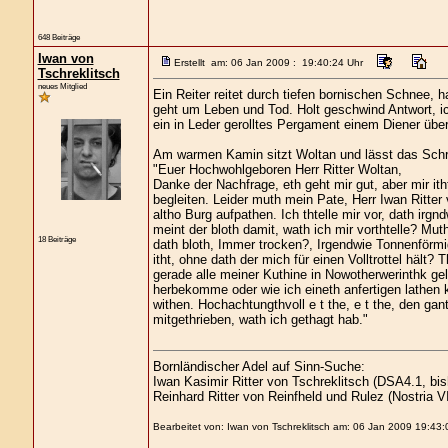
648 Beiträge
Iwan von
Erstellt am: 06 Jan 2009 : 19:40:24 Uhr
Tschreklitsch
neues Mitglied
Ein Reiter reitet durch tiefen bornischen Schnee, ha
geht um Leben und Tod. Holt geschwind Antwort, ic
ein in Leder gerolltes Pergament einem Diener über
Am warmen Kamin sitzt Woltan und lässt das Schri
"Euer Hochwohlgeboren Herr Ritter Woltan,
Danke der Nachfrage, eth geht mir gut, aber mir it
begleiten. Leider muth mein Pate, Herr Iwan Ritter 
altho Burg aufpathen. Ich thtelle mir vor, dath irgn
meint der bloth damit, wath ich mir vorthtelle? Muth
18 Beiträge
dath bloth, Immer trocken?, Irgendwie Tonnenförmig
itht, ohne dath der mich für einen Volltrottel hält? 
gerade alle meiner Kuthine in Nowotherwerinthk gel
herbekomme oder wie ich eineth anfertigen lathen kan
withen. Hochachtungthvoll e t the, e t the, den ga
mitgethrieben, wath ich gethagt hab."
Bornländischer Adel auf Sinn-Suche:
Iwan Kasimir Ritter von Tschreklitsch (DSA4.1, bis
Reinhard Ritter von Reinfheld und Rulez (Nostria VI
Bearbeitet von: Iwan von Tschreklitsch am: 06 Jan 2009 19:43: