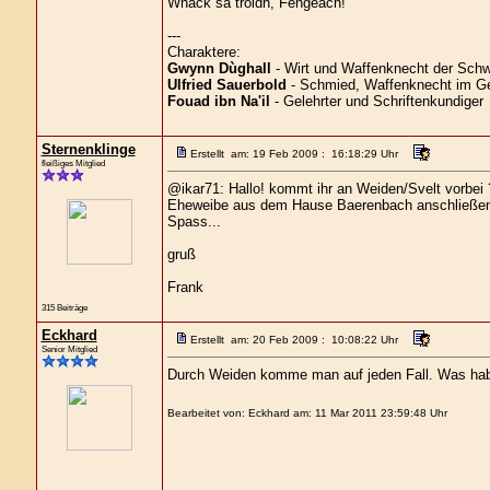
Whack sa troidh, Fengeach!
---
Charaktere:
Gwynn Dùghall
- Wirt und Waffenknecht der Schw
Ulfried Sauerbold
- Schmied, Waffenknecht im Ge
Fouad ibn Na'il
- Gelehrter und Schriftenkundiger
Sternenklinge
Erstellt am: 19 Feb 2009 : 16:18:29 Uhr
fleißiges Mitglied
@ikar71: Hallo! kommt ihr an Weiden/Svelt vorbei ?
Eheweibe aus dem Hause Baerenbach anschließen. 
Spass...
gruß
Frank
315 Beiträge
Eckhard
Erstellt am: 20 Feb 2009 : 10:08:22 Uhr
Senior Mitglied
Durch Weiden komme man auf jeden Fall. Was habt i
Bearbeitet von: Eckhard am: 11 Mar 2011 23:59:48 Uhr