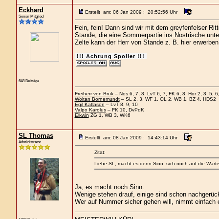
Eckhard
Erstellt am: 06 Jan 2009 : 20:52:56 Uhr
Senior Mitglied
Fein, fein! Dann sind wir mit dem greyfenfelser Ri
Stande, die eine Sommerpartie ins Nostrische unt
Zelte kann der Herr von Stande z. B. hier erwerben
!!! Achtung Spoiler !!!
648 Beiträge
Freiherr von Bruk
– Nos 6, 7, 8, LvT 6, 7, FK 6, 8, Hor 2, 3, 5, 6,
Woltan Bornemundt
– SL 2, 3, WF 1, OL 2, WB 1, BZ 4, HDS2
Egil Katlason
– LvT 8, 9, 10
Valpo Karolus
– FK 10, DvPdK
Elkwin
ZG 1, WB 3, WK6
SL Thomas
Erstellt am: 08 Jan 2009 : 14:43:14 Uhr
Administrator
Zitat:
Liebe SL, macht es denn Sinn, sich noch auf die Wartel
Ja, es macht noch Sinn.
Wenige stehen drauf, einige sind schon nachgerück
Wer auf Nummer sicher gehen will, nimmt einfach