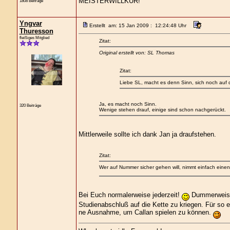
MEISTERWILLKÜR!
1808 Beiträge
Yngvar
Erstellt am: 15 Jan 2009 : 12:24:48 Uhr
Thuresson
fleißiges Mitglied
Zitat:
Original erstellt von: SL Thomas
Zitat:
Liebe SL, macht es denn Sinn, sich noch auf d
Ja, es macht noch Sinn.
320 Beiträge
Wenige stehen drauf, einige sind schon nachgerückt.
Mittlerweile sollte ich dank Jan ja draufstehen.
Zitat:
Wer auf Nummer sicher gehen will, nimmt einfach eine
Bei Euch normalerweise jederzeit!
Dummerweise 
Studienabschluß auf die Kette zu kriegen. Für so
ne Ausnahme, um Callan spielen zu können.