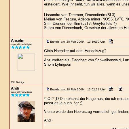
ersteigert. Wie Ihr seht, tun wir alles, wenn es un
Lissandra von Teremon, Draconiterin (SL3)
Melian von Festum, Adepta minor (NOS6, LvT6, 
Siiri, Dienerin der Ifirn (LvT7, Greyfenfels 4)
Sitara von Donnerbach, Geweihte der allweisen He
Anselm
Erstellt am: 28 Feb 2009 : 13:39:39 Uhr
super aktives Mitglied
Gibts Haendler auf dem Handelszug?
Anzutreffen als: Dagobert von Schwalbenwald, Lutz 
Snorri Lytingson
1581 Beiträge
Andi
Erstellt am: 28 Feb 2009 : 13:52:21 Uhr
super aktives Mitglied
*LOL* ;D Du sprichst die Frage aus, die ich mir auc
passt es ja auch. *g* ;)
Viento würde den Heereszug vermutlich gut finden,
Andi