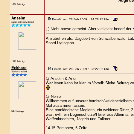
"Auge de
1694 Beiträge
Anselm
Erstellt am: 28 Feb 2009 : 14:28:25 Uhr
super aktives Mitglied
;-) Nicht boese gemeint. Aber vielleicht bedarf de
Anzutreffen als: Dagobert von Schwalbenwald, Lutz 
Snorri Lytingson
1581 Beiträge
Eckhard
Erstellt am: 28 Feb 2009 : 23:22:02 Uhr
Senior Mitglied
@ Anselm & Andi
Wer lesen kann ist klar im Vorteil: Siehe Beitrag
@ Neniel
Willkommen auf unserer bornisch/weidener/alberni
Mal zusammenfassen:
Eine bornländische Magierin, ein weidener Ritter, 
648 Beiträge
was, evtl. ein Bogenschütze/Heiler aus Albernia, e
Waffenknechten, Jägerin und Falkner.
14-15 Personen, 5 Zelte