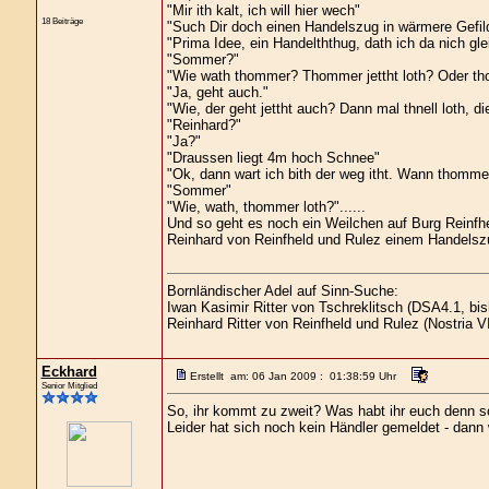
"Mir ith kalt, ich will hier wech"
18 Beiträge
"Such Dir doch einen Handelszug in wärmere Gefil
"Prima Idee, ein Handelththug, dath ich da nich gl
"Sommer?"
"Wie wath thommer? Thommer jettht loth? Oder tho
"Ja, geht auch."
"Wie, der geht jettht auch? Dann mal thnell loth, d
"Reinhard?"
"Ja?"
"Draussen liegt 4m hoch Schnee"
"Ok, dann wart ich bith der weg itht. Wann thomme
"Sommer"
"Wie, wath, thommer loth?"......
Und so geht es noch ein Weilchen auf Burg Reinfhe
Reinhard von Reinfheld und Rulez einem Handelszu
Bornländischer Adel auf Sinn-Suche:
Iwan Kasimir Ritter von Tschreklitsch (DSA4.1, bis
Reinhard Ritter von Reinfheld und Rulez (Nostria VI
Eckhard
Erstellt am: 06 Jan 2009 : 01:38:59 Uhr
Senior Mitglied
So, ihr kommt zu zweit? Was habt ihr euch denn so 
Leider hat sich noch kein Händler gemeldet - dann