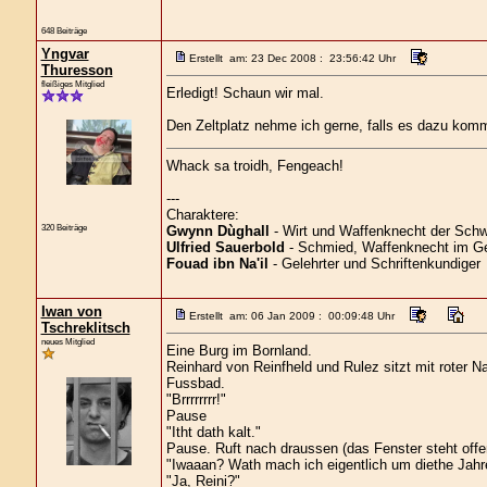
648 Beiträge
Yngvar
Erstellt am: 23 Dec 2008 : 23:56:42 Uhr
Thuresson
fleißiges Mitglied
Erledigt! Schaun wir mal.
Den Zeltplatz nehme ich gerne, falls es dazu kom
Whack sa troidh, Fengeach!
---
Charaktere:
320 Beiträge
Gwynn Dùghall
- Wirt und Waffenknecht der Schw
Ulfried Sauerbold
- Schmied, Waffenknecht im Ge
Fouad ibn Na'il
- Gelehrter und Schriftenkundiger
Iwan von
Erstellt am: 06 Jan 2009 : 00:09:48 Uhr
Tschreklitsch
neues Mitglied
Eine Burg im Bornland.
Reinhard von Reinfheld und Rulez sitzt mit roter 
Fussbad.
"Brrrrrrrr!"
Pause
"Itht dath kalt."
Pause. Ruft nach draussen (das Fenster steht offe
"Iwaaan? Wath mach ich eigentlich um diethe Jahret
"Ja, Reini?"