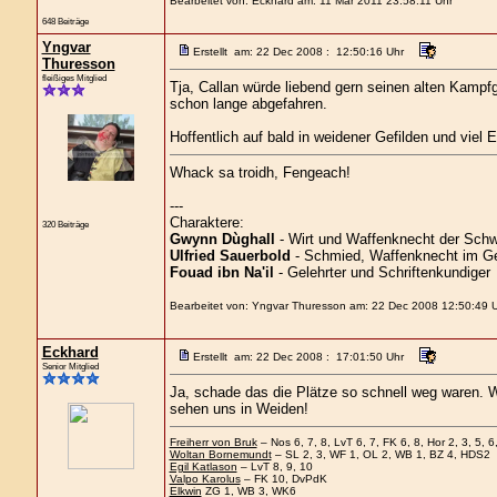
Bearbeitet von: Eckhard am: 11 Mar 2011 23:58:11 Uhr
648 Beiträge
Yngvar
Erstellt am: 22 Dec 2008 : 12:50:16 Uhr
Thuresson
fleißiges Mitglied
Tja, Callan würde liebend gern seinen alten Kampfge
schon lange abgefahren.
Hoffentlich auf bald in weidener Gefilden und viel E
Whack sa troidh, Fengeach!
---
Charaktere:
320 Beiträge
Gwynn Dùghall
- Wirt und Waffenknecht der Schw
Ulfried Sauerbold
- Schmied, Waffenknecht im Ge
Fouad ibn Na'il
- Gelehrter und Schriftenkundiger
Bearbeitet von: Yngvar Thuresson am: 22 Dec 2008 12:50:49 
Eckhard
Erstellt am: 22 Dec 2008 : 17:01:50 Uhr
Senior Mitglied
Ja, schade das die Plätze so schnell weg waren. W
sehen uns in Weiden!
Freiherr von Bruk
– Nos 6, 7, 8, LvT 6, 7, FK 6, 8, Hor 2, 3, 5, 6,
Woltan Bornemundt
– SL 2, 3, WF 1, OL 2, WB 1, BZ 4, HDS2
Egil Katlason
– LvT 8, 9, 10
Valpo Karolus
– FK 10, DvPdK
Elkwin
ZG 1, WB 3, WK6