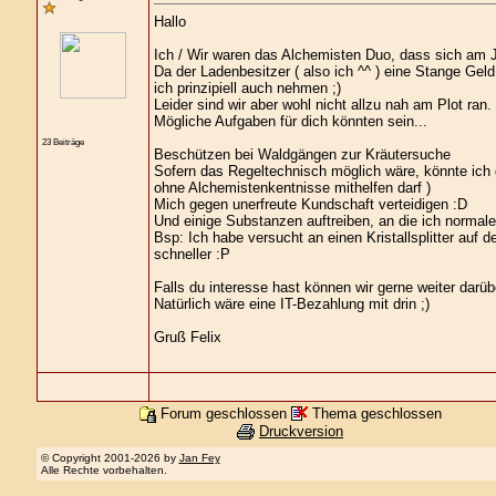
Hallo
Ich / Wir waren das Alchemisten Duo, dass sich am J
Da der Ladenbesitzer ( also ich ^^ ) eine Stange Geld
ich prinzipiell auch nehmen ;)
Leider sind wir aber wohl nicht allzu nah am Plot ran.
Mögliche Aufgaben für dich könnten sein...
23 Beiträge
Beschützen bei Waldgängen zur Kräutersuche
Sofern das Regeltechnisch möglich wäre, könnte ich d
ohne Alchemistenkentnisse mithelfen darf )
Mich gegen unerfreute Kundschaft verteidigen :D
Und einige Substanzen auftreiben, an die ich normal
Bsp: Ich habe versucht an einen Kristallsplitter au
schneller :P
Falls du interesse hast können wir gerne weiter darü
Natürlich wäre eine IT-Bezahlung mit drin ;)
Gruß Felix
Forum geschlossen
Thema geschlossen
Druckversion
© Copyright 2001-2026 by
Jan Fey
Alle Rechte vorbehalten.