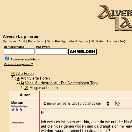
Alveran-Larp Forum
Startseite
|
Profil
|
Registrieren
|
Neue Beiträge
|
Alle Umfragen
|
Mitglieder
|
Suchen
|
FAQ
Benutzername:
Passwort:
Passwort speichern
Passwort vergessen?
Alle Foren
Archivierte Foren
Vorlauf - Nostria VII: Die Namenlosen Tage
Magier anheuern
Autor
Borian
Erstellt am: 01 Jul 2008 : 20:30:01 Uhr
fleißiges Mitglied
Hi,
ich weis es ist noch weit hin, aber da wir auf der N
169 Beiträge
auf die Nos7 gehen wollen und da drängt sich mir ein
würden, wenn er seine Dienste anbietet?