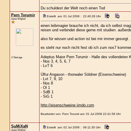
Du schuldest der Welt noch einen Tod
Pern Torumir
Erstellt am: 01 Jul 2008 : 22:40:28 Uhr
neues Mitglied
einen leibmagier brauche ich nicht, da ich selbst mag
reisen und verbindet diese gerne mit studien. außerd
also für wissen und action ist bei mir immer gesorgt.
es steht nur noch nicht fest ob ich zum nos7 komme
Adeptus Maior Pern Torumir - Halle des vollendeten
17 Beiträge
- Nos 3, 4, 5, 6, 7
- LvT 6
Úlfur Angason - thorwaler Söldner (Eisenschweine)
- Lvt 7, 9, 10
- Nos 8
- Ol 1
- SdB 1
- SiG 1
http://eisenschweine.jimdo.com
Bearbeitet von: Pern Torumir am: 01 Jul 2008 22:41:58 Uhr
SuMiXaN
Erstellt am: 02 Jul 2008 : 09:11:30 Uhr
neues Mitglied