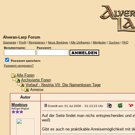
Alveran-Larp Forum
Startseite
|
Profil
|
Registrieren
|
Neue Beiträge
|
Alle Umfragen
|
Mitglieder
|
Suchen
|
FAQ
Benutzername:
Passwort:
Passwort speichern
Passwort vergessen?
Alle Foren
Archivierte Foren
Vorlauf - Nostria VII: Die Namenlosen Tage
Anreise
Autor
Moebius
Erstellt am: 01 Jul 2008 : 01:13:23 Uhr
fleißiges Mitglied
Auf der Seite findet man nichs entsprechendes und e
weiß:
Gibt es auch ne praktikable Anreisemöglichkeit mit d