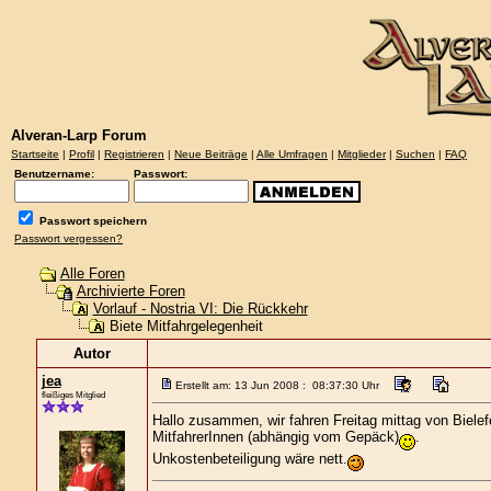
Alveran-Larp Forum
Startseite
|
Profil
|
Registrieren
|
Neue Beiträge
|
Alle Umfragen
|
Mitglieder
|
Suchen
|
FAQ
Benutzername:
Passwort:
Passwort speichern
Passwort vergessen?
Alle Foren
Archivierte Foren
Vorlauf - Nostria VI: Die Rückkehr
Biete Mitfahrgelegenheit
Autor
jea
Erstellt am: 13 Jun 2008 : 08:37:30 Uhr
fleißiges Mitglied
Hallo zusammen, wir fahren Freitag mittag von Bielef
MitfahrerInnen (abhängig vom Gepäck)
.
Unkostenbeteiligung wäre nett.