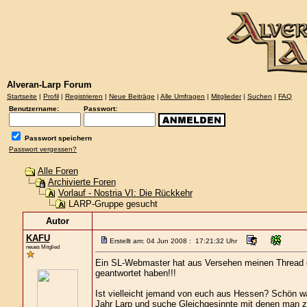
Alveran-Larp Forum
Startseite
|
Profil
|
Registrieren
|
Neue Beiträge
|
Alle Umfragen
|
Mitglieder
|
Suchen
|
FAQ
Benutzername:
Passwort:
Passwort speichern
Passwort vergessen?
Alle Foren
Archivierte Foren
Vorlauf - Nostria VI: Die Rückkehr
LARP-Gruppe gesucht
Autor
KAFU
Erstellt am: 04 Jun 2008 : 17:21:32 Uhr
neues Mitglied
Ein SL-Webmaster hat aus Versehen meinen Thread ge
geantwortet haben!!!
Ist vielleicht jemand von euch aus Hessen? Schön w
Jahr Larp und suche Gleichgesinnte mit denen man