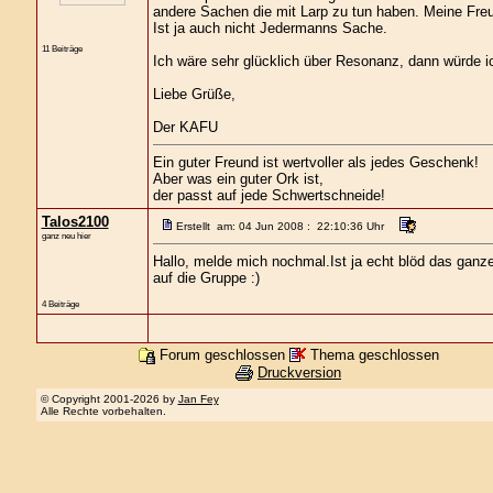
andere Sachen die mit Larp zu tun haben. Meine Fr
Ist ja auch nicht Jedermanns Sache.
11 Beiträge
Ich wäre sehr glücklich über Resonanz, dann würde ic
Liebe Grüße,
Der KAFU
Ein guter Freund ist wertvoller als jedes Geschenk!
Aber was ein guter Ork ist,
der passt auf jede Schwertschneide!
Talos2100
Erstellt am: 04 Jun 2008 : 22:10:36 Uhr
ganz neu hier
Hallo, melde mich nochmal.Ist ja echt blöd das ganze
auf die Gruppe :)
4 Beiträge
Forum geschlossen
Thema geschlossen
Druckversion
© Copyright 2001-2026 by
Jan Fey
Alle Rechte vorbehalten.